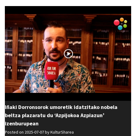
Iñaki Dorronsorok umoretik idatzitako nobela
beltza plazaratu du ‘Azpijokoa Azpiazun’
izenburupean
Posted on 2025-07-07 by
KulturSharea