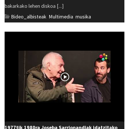
bakarkako lehen diskoa [...]
Bideo_albisteak
,
Multimedia
,
musika
1977tik 1980ra Joseba Sarrionandiak idatzitako