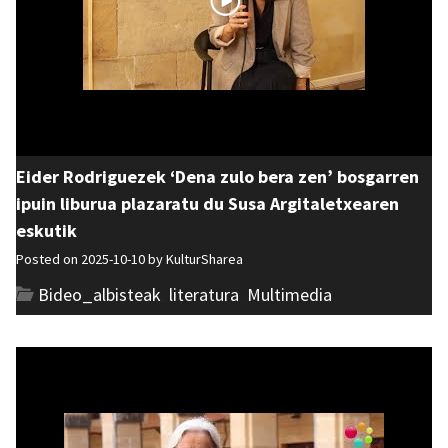
Eider Rodriguezek ‘Dena zulo bera zen’ bosgarren
ipuin liburua plazaratu du Susa Argitaletxearen
eskutik
Posted on 2025-10-10 by
KulturSharea
Bideo_albisteak
,
literatura
,
Multimedia