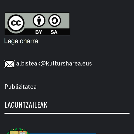
albisteak@kultursharea.eus
Publizitatea
LAGUNTZAILEAK