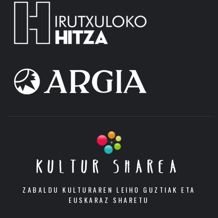
KULTUR SHAREA
ZABALDU KULTURAREN LEIHO GUZTIAK ETA
EUSKARAZ SHARETU