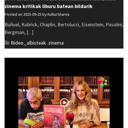
zinema kritikak liburu batean bildurik
Posted on 2025-09-25 by
KulturSharea
Buñuel, Kubrick, Chaplin, Bertolucci, Eisenstein, Pasolini,
Bergman, [...]
Bideo_albisteak
,
zinema