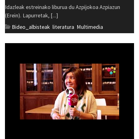
Idazleak estreinako liburua du Azpijokoa Azpiazun
(Erein). Lapurretak, [...]
Bideo_albisteak
,
literatura
,
Multimedia