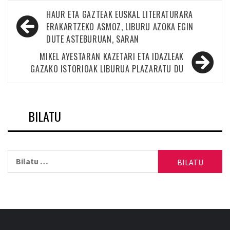
Bidalketetan
HAUR ETA GAZTEAK EUSKAL LITERATURARA
zehar
ERAKARTZEKO ASMOZ, LIBURU AZOKA EGIN
DUTE ASTEBURUAN, SARAN
nabigatu
MIKEL AYESTARAN KAZETARI ETA IDAZLEAK
GAZAKO ISTORIOAK LIBURUA PLAZARATU DU
BILATU
Bilatu: