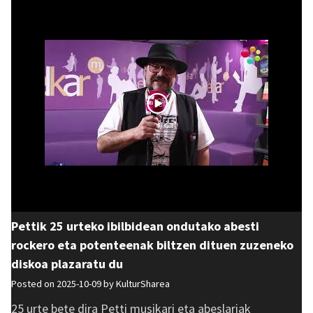
Pettik 25 urteko ibilbidean ondutako abesti
rockero eta potenteenak biltzen dituen zuzeneko
diskoa plazaratu du
Posted on 2025-10-09 by
KulturSharea
25 urte bete dira Petti musikari eta abeslariak