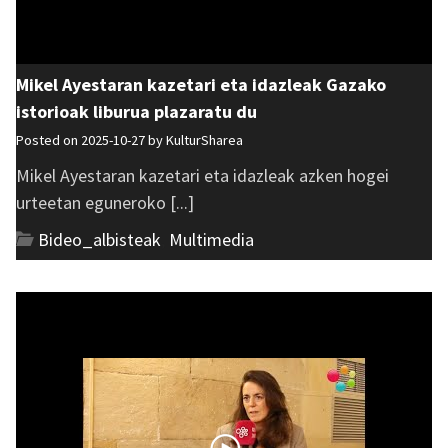
Mikel Ayestaran kazetari eta idazleak Gazako
istorioak liburua plazaratu du
Posted on 2025-10-27 by
KulturSharea
Mikel Ayestaran kazetari eta idazleak azken hogei
urteetan eguneroko [...]
Bideo_albisteak
,
Multimedia