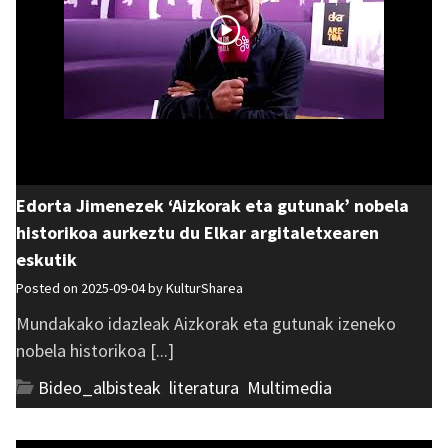
Edorta Jimenezek ‘Aizkorak eta gutunak’ nobela
historikoa aurkeztu du Elkar argitaletxearen
eskutik
Posted on 2025-09-04 by
KulturSharea
Mundakako idazleak Aizkorak eta gutunak izeneko
nobela historikoa [...]
Bideo_albisteak
,
literatura
,
Multimedia