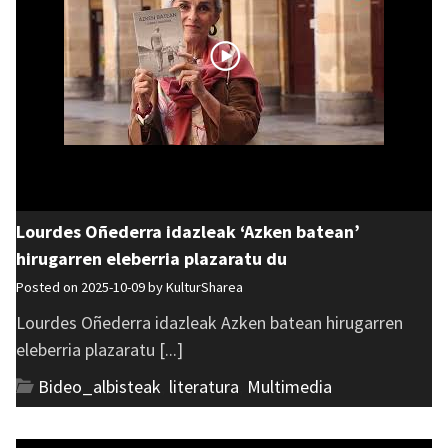
Lourdes Oñederra idazleak ‘Azken batean’
hirugarren eleberria plazaratu du
Posted on 2025-10-09 by
KulturSharea
Lourdes Oñederra idazleak Azken batean hirugarren
eleberria plazaratu [...]
Bideo_albisteak
,
literatura
,
Multimedia