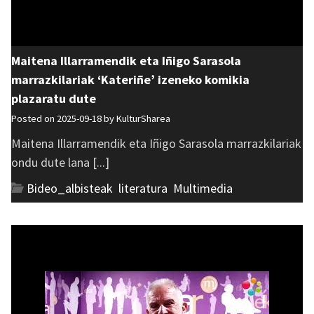
Maitena Illarramendik eta Iñigo Sarasola
marrazkilariak ‘Kateriñe’ izeneko komikia
plazaratu dute
Posted on 2025-09-18 by
KulturSharea
Maitena Illarramendik eta Iñigo Sarasola marrazkilariak
ondu dute lana [...]
Bideo_albisteak
,
literatura
,
Multimedia