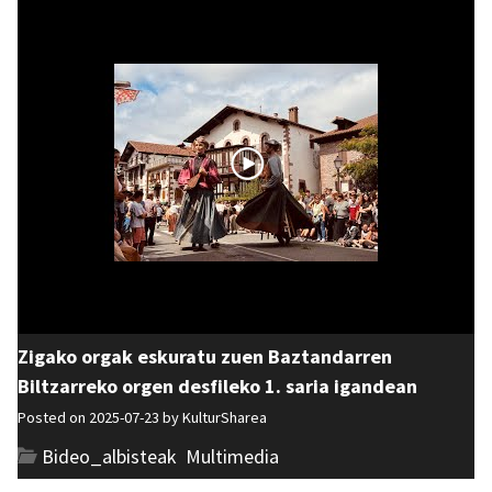
Zigako orgak eskuratu zuen Baztandarren
Biltzarreko orgen desfileko 1. saria igandean
Posted on 2025-07-23 by
KulturSharea
Bideo_albisteak
,
Multimedia