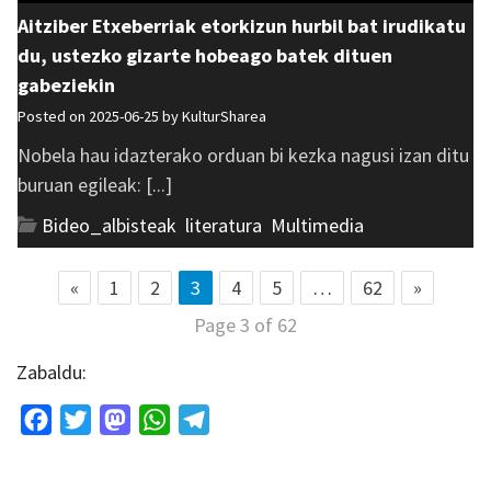
Aitziber Etxeberriak etorkizun hurbil bat irudikatu
du, ustezko gizarte hobeago batek dituen
gabeziekin
Posted on 2025-06-25 by
KulturSharea
Nobela hau idazterako orduan bi kezka nagusi izan ditu
buruan egileak: [...]
Bideo_albisteak
,
literatura
,
Multimedia
«
1
2
3
4
5
…
62
»
Page 3 of 62
Zabaldu:
Facebook
Twitter
Mastodon
WhatsApp
Telegram