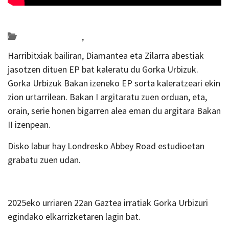
Posted on 2025-10-23 by
KulturSharea
Bideo_albisteak
,
musika
Harribitxiak bailiran, Diamantea eta Zilarra abestiak
jasotzen dituen EP bat kaleratu du Gorka Urbizuk.
Gorka Urbizuk Bakan izeneko EP sorta kaleratzeari ekin
zion urtarrilean. Bakan I argitaratu zuen orduan, eta,
orain, serie honen bigarren alea eman du argitara Bakan
II izenpean.
Disko labur hay Londresko Abbey Road estudioetan
grabatu zuen udan.
2025eko urriaren 22an Gaztea irratiak Gorka Urbizuri
egindako elkarrizketaren lagin bat.