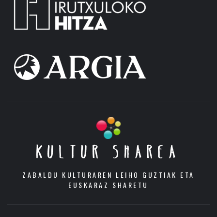
KULTUR SHAREA
ZABALDU KULTURAREN LEIHO GUZTIAK ETA
EUSKARAZ SHARETU