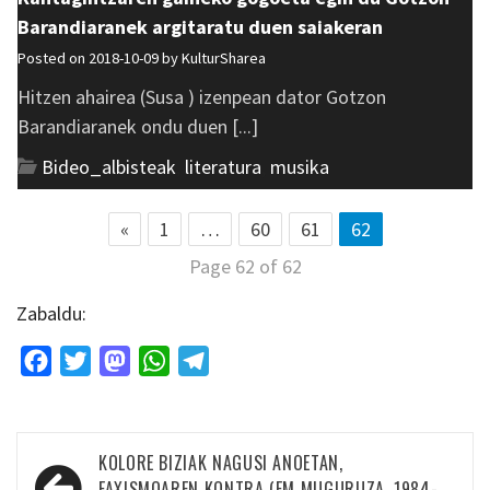
Barandiaranek argitaratu duen saiakeran
Posted on 2018-10-09 by
KulturSharea
Hitzen ahairea (Susa ) izenpean dator Gotzon
Barandiaranek ondu duen [...]
Bideo_albisteak
,
literatura
,
musika
«
1
…
60
61
62
Page 62 of 62
Zabaldu:
Facebook
Twitter
Mastodon
WhatsApp
Telegram
Bidalketetan
KOLORE BIZIAK NAGUSI ANOETAN,
FAXISMOAREN KONTRA (FM MUGURUZA. 1984-