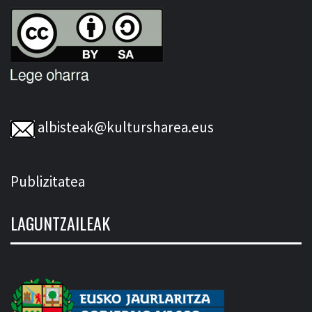
albisteak@kultursharea.eus
Publizitatea
LAGUNTZAILEAK