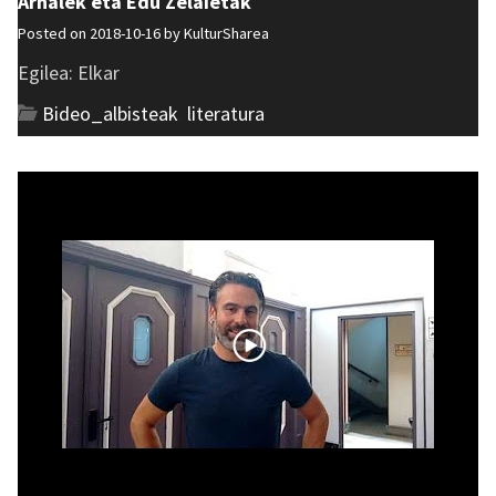
Arnalek eta Edu Zelaietak
Posted on 2018-10-16 by
KulturSharea
Egilea: Elkar
Bideo_albisteak
,
literatura