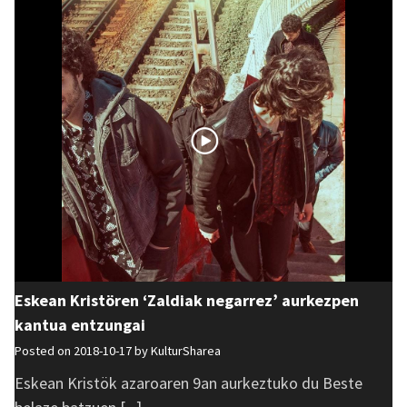
Eskean Kristören ‘Zaldiak negarrez’ aurkezpen
kantua entzungai
Posted on 2018-10-17 by
KulturSharea
Eskean Kristök azaroaren 9an aurkeztuko du Beste