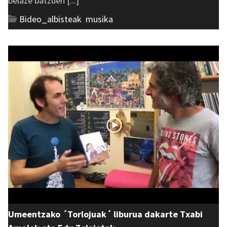
belaze batzuen [...]
Bideo_albisteak
,
musika
Umeentzako ´Torlojuak´ liburua dakarte Txabi