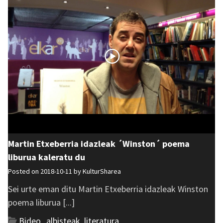
Martin Etxeberria idazleak ´Winston´ poema
liburua kaleratu du
Posted on 2018-10-11 by
KulturSharea
Sei urte eman ditu Martin Etxeberria idazleak Winston
poema liburua [...]
Bideo_albisteak
,
literatura