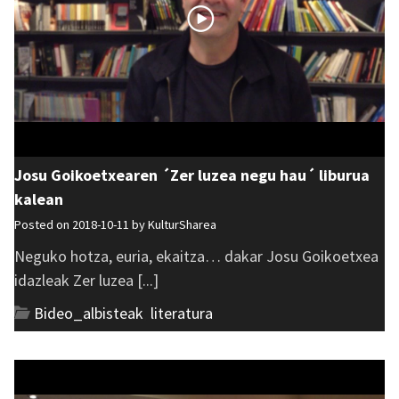
Josu Goikoetxearen ´Zer luzea negu hau´ liburua
kalean
Posted on 2018-10-11 by
KulturSharea
Neguko hotza, euria, ekaitza… dakar Josu Goikoetxea
idazleak Zer luzea [...]
Bideo_albisteak
,
literatura