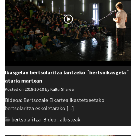
Ikasgelan bertsolaritza lantzeko ´bertsoikasgela´
ataria martxan
Posted on 2018-10-19 by
KulturSharea
Bideoa: Bertsozale Elkartea Ikastetxeetako
bertsolaritza eskoletarako [...]
bertsolaritza
,
Bideo_albisteak