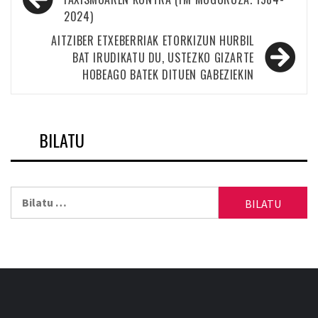
zehar
2024)
nabigatu
AITZIBER ETXEBERRIAK ETORKIZUN HURBIL
BAT IRUDIKATU DU, USTEZKO GIZARTE
HOBEAGO BATEK DITUEN GABEZIEKIN
BILATU
Bilatu: