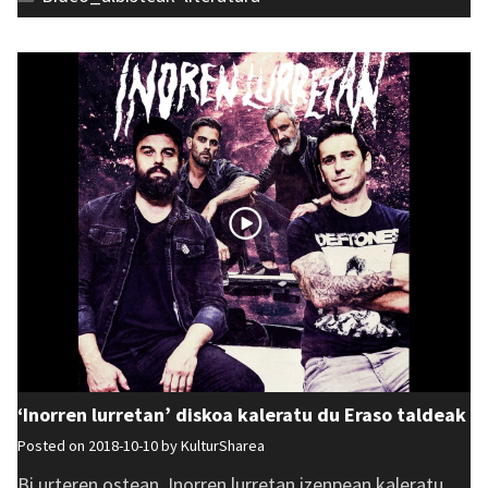
‘Inorren lurretan’ diskoa kaleratu du Eraso taldeak
Posted on 2018-10-10 by
KulturSharea
Bi urteren ostean, Inorren lurretan izenpean kaleratu