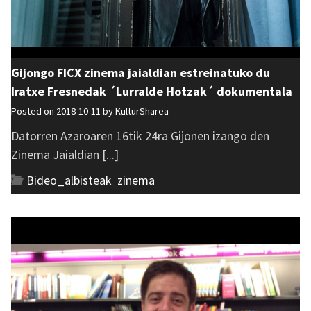
Gijongo FICX zinema jaialdian estreinatuko du
Iratxe Fresnedak ´Lurralde Hotzak´ dokumentala
Posted on 2018-10-11 by
KulturSharea
Datorren Azaroaren 16tik 24ra Gijonen izango den
Zinema Jaialdian [...]
Bideo_albisteak
,
zinema