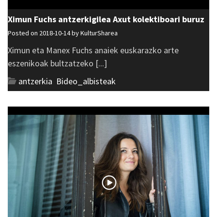
Ximun Fuchs antzerkigilea Axut kolektiboari buruz
Posted on 2018-10-14 by
KulturSharea
Ximun eta Manex Fuchs anaiek euskarazko arte
eszenikoak bultzatzeko [...]
antzerkia
,
Bideo_albisteak