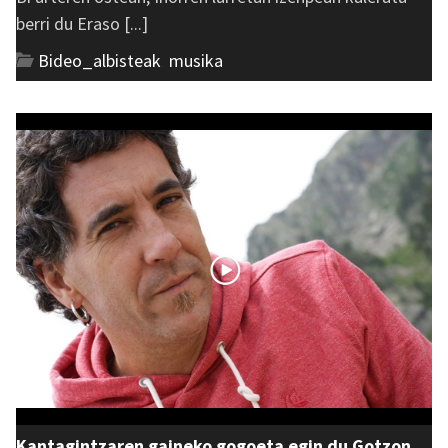
berri du Eraso [...]
Bideo_albisteak
,
musika
Kantagintzaren gaineko gogoeta egin du Gotzon