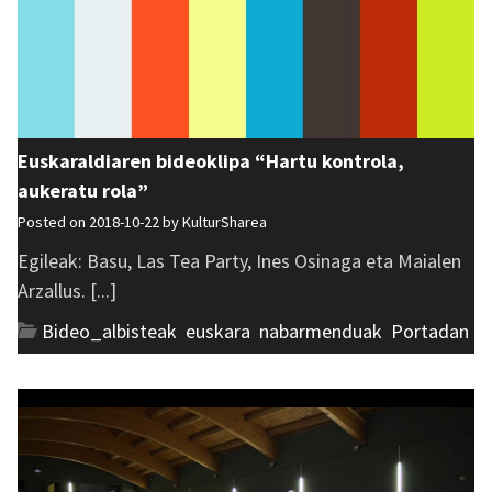
Euskaraldiaren bideoklipa “Hartu kontrola,
aukeratu rola”
Posted on 2018-10-22 by
KulturSharea
Egileak: Basu, Las Tea Party, Ines Osinaga eta Maialen
Arzallus. [...]
Bideo_albisteak
,
euskara
,
nabarmenduak
,
Portadan