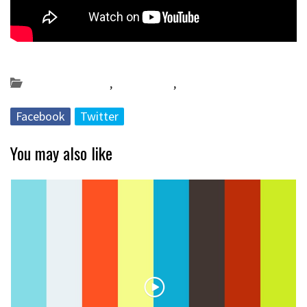
Posted on 2025-06-23 by
KulturSharea
Bideo_albisteak
,
Multimedia
,
musika
Facebook
Twitter
You may also like