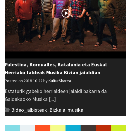
Palestina, Kornualles, Katalunia eta Euskal
Herriako taldeak Musika Bizian jaialdian
Posted on 2018-10-22 by
KulturSharea
Estaturik gabeko herrialdeen jaialdi bakarra da
Galdakaoko Musika [...]
Bideo_albisteak
,
Bizkaia
,
musika