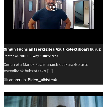
Ximun Fuchs antzerkigilea Axut kolektiboari buruz
Posted on 2018-10-14 by
KulturSharea
Ximun eta Manex Fuchs anaiek euskarazko arte
eszenikoak bultzatzeko [...]
antzerkia
,
Bideo_albisteak