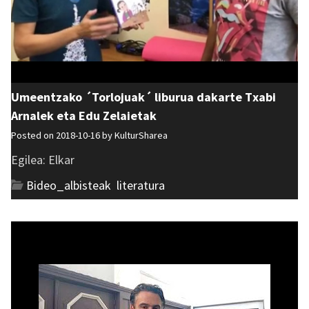
Umeentzako ´Torlojuak´ liburua dakarte Txabi
Arnalek eta Edu Zelaietak
Posted on 2018-10-16 by
KulturSharea
Egilea: Elkar
Bideo_albisteak
,
literatura