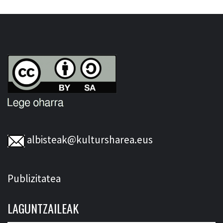
albisteak@kultursharea.eus
Publizitatea
LAGUNTZAILEAK