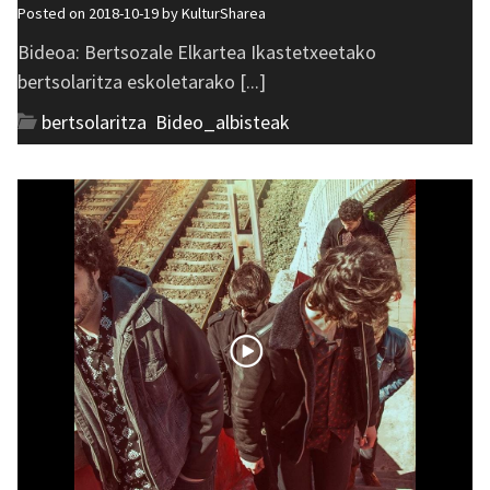
Posted on 2018-10-19 by
KulturSharea
Bideoa: Bertsozale Elkartea Ikastetxeetako
bertsolaritza eskoletarako [...]
bertsolaritza
,
Bideo_albisteak