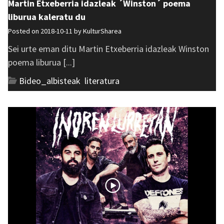
Martin Etxeberria idazleak ´Winston´ poema
liburua kaleratu du
Posted on 2018-10-11 by
KulturSharea
Sei urte eman ditu Martin Etxeberria idazleak Winston
poema liburua [...]
Bideo_albisteak
,
literatura