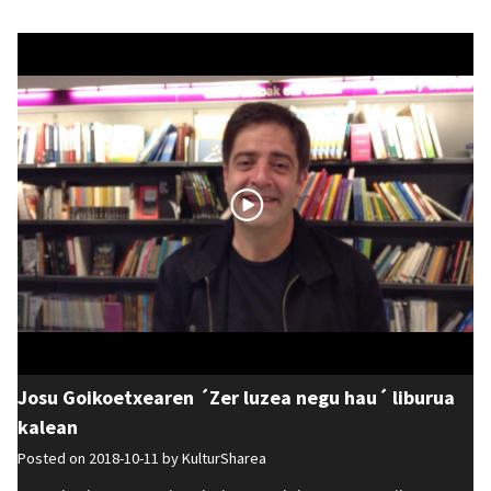
Josu Goikoetxearen ´Zer luzea negu hau´ liburua
kalean
Posted on 2018-10-11 by
KulturSharea