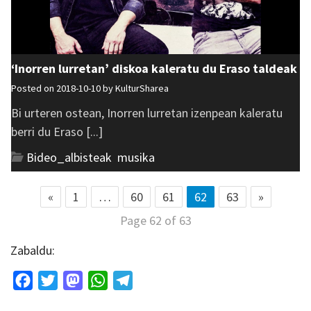
‘Inorren lurretan’ diskoa kaleratu du Eraso taldeak
Posted on 2018-10-10 by
KulturSharea
Bi urteren ostean, Inorren lurretan izenpean kaleratu
berri du Eraso [...]
Bideo_albisteak
,
musika
«
1
…
60
61
62
63
»
Page 62 of 63
Zabaldu:
Facebook
Twitter
Mastodon
WhatsApp
Telegram