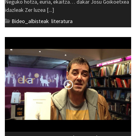
Neguko hotza, euria, ekaitza… dakar Josu Goikoetxea
idazleak Zer luzea [...]
Bideo_albisteak
,
literatura