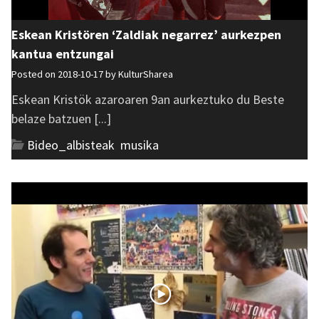
Eskean Kristören ‘Zaldiak negarrez’ aurkezpen
kantua entzungai
Posted on 2018-10-17 by
KulturSharea
Eskean Kristök azaroaren 9an aurkeztuko du Beste
belaze batzuen [...]
Bideo_albisteak
,
musika