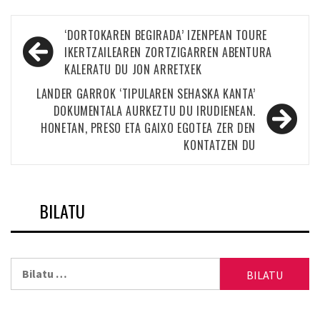
Bidalketetan
‘DORTOKAREN BEGIRADA’ IZENPEAN TOURE
zehar
IKERTZAILEAREN ZORTZIGARREN ABENTURA
KALERATU DU JON ARRETXEK
nabigatu
LANDER GARROK ‘TIPULAREN SEHASKA KANTA’
DOKUMENTALA AURKEZTU DU IRUDIENEAN.
HONETAN, PRESO ETA GAIXO EGOTEA ZER DEN
KONTATZEN DU
BILATU
Bilatu: