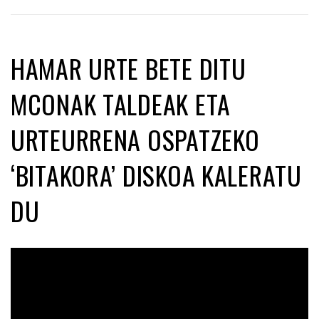
HAMAR URTE BETE DITU
MCONAK TALDEAK ETA
URTEURRENA OSPATZEKO
‘BITAKORA’ DISKOA KALERATU
DU