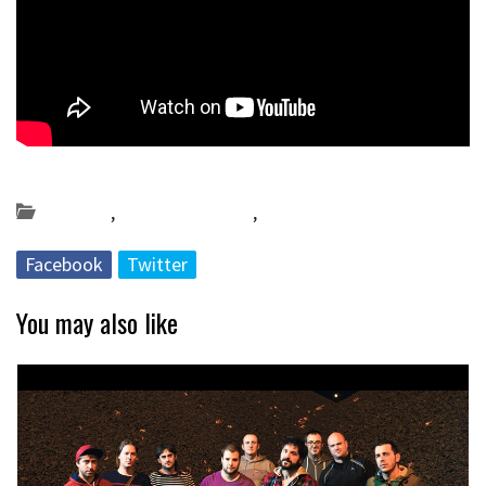
Posted on 2021-12-07 by
KulturSharea
Bereziak
,
Bideo_albisteak
,
DA56
Facebook
Twitter
You may also like