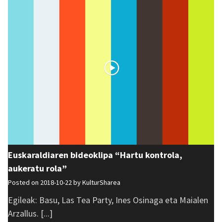
Euskaraldiaren bideoklipa “Hartu kontrola,
aukeratu rola”
Posted on 2018-10-22 by
KulturSharea
Egileak: Basu, Las Tea Party, Ines Osinaga eta Maialen
Arzallus. [...]