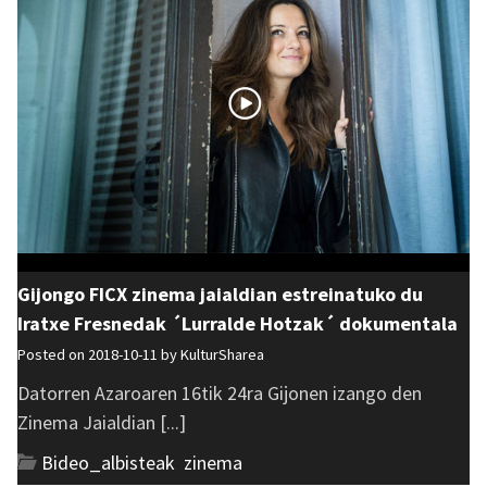
Gijongo FICX zinema jaialdian estreinatuko du
Iratxe Fresnedak ´Lurralde Hotzak´ dokumentala
Posted on 2018-10-11 by
KulturSharea
Datorren Azaroaren 16tik 24ra Gijonen izango den
Zinema Jaialdian [...]
Bideo_albisteak
,
zinema