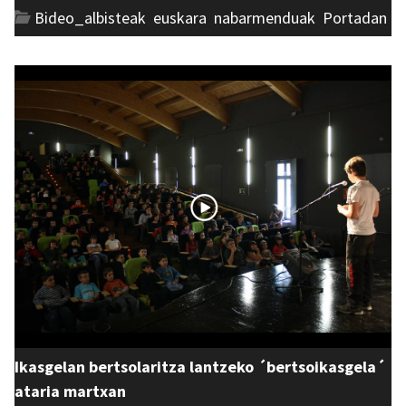
Bideo_albisteak
,
euskara
,
nabarmenduak
,
Portadan
Ikasgelan bertsolaritza lantzeko ´bertsoikasgela´
ataria martxan