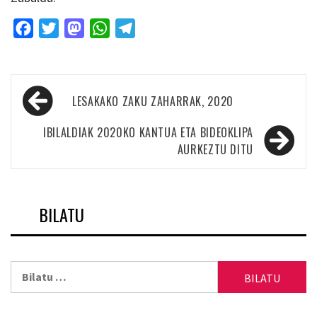
Facebook
Twitter
Mastodon
WhatsApp
Telegram
Bidalketetan
LESAKAKO ZAKU ZAHARRAK, 2020
zehar
nabigatu
IBILALDIAK 2020KO KANTUA ETA BIDEOKLIPA
AURKEZTU DITU
BILATU
Bilatu: