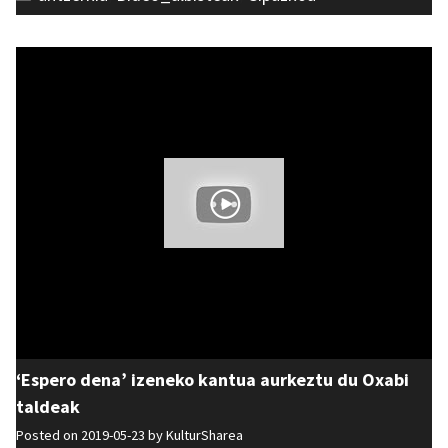
‘Espero dena’ izeneko kantua aurkeztu du Oxabi
taldeak
Posted on 2019-05-23 by
KulturSharea