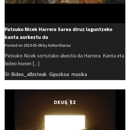
Patxuko Nicek Harrera Sarea diruz laguntzeko
kanta aurkeztu du
Posted on 2019-05-08 by
KulturSharea
Patxuko Nicek sortutako abestia da Harrera. Kanta eta
bideo honen [...]
Bideo_albisteak
,
Gipuzkoa
,
musika