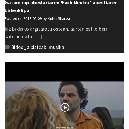
Gatom rap abeslariaren ‘Fvck Neutrx’ abestiaren
bideoklipa
Posted on 2019-05-09 by
KulturSharea
Iaz bi disko argitaratu ostean, aurten estilo berri
batekin dator [...]
Bideo_albisteak
,
musika