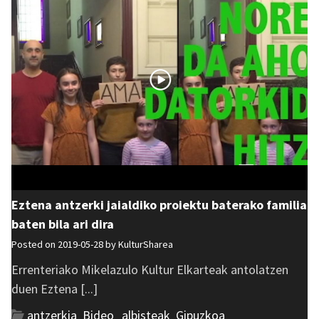
Eztena antzerki jaialdiko proiektu baterako familia
baten bila ari dira
Posted on 2019-05-28 by
KulturSharea
Errenteriako Mikelazulo Kultur Elkarteak antolatzen
duen Eztena [...]
antzerkia
,
Bideo_albisteak
,
Gipuzkoa