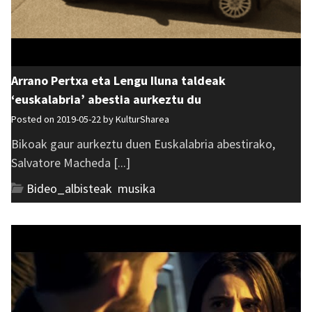
Arrano Pertxa eta Lengu Iluna taldeak
‘euskalabria’ abestia aurkeztu du
Posted on 2019-05-22 by
KulturSharea
Bikoak gaur aurkeztu duen Euskalabria abestirako,
Salvatore Macheda [...]
Bideo_albisteak
,
musika