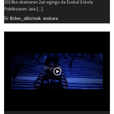
2019ko ekainaren 2an egingo da Euskal Eskola
Publikoaren Jaia [...]
Bideo_albisteak
,
euskara