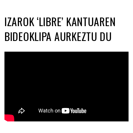
IZAROK ‘LIBRE’ KANTUAREN
BIDEOKLIPA AURKEZTU DU
Posted on 2020-02-28 by
KulturSharea