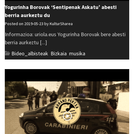
Yogurinha Borovak ‘Sentipenak Askatu’ abesti
berria aurkeztu du
Posted on 2019-05-23 by
KulturSharea
Informazioa: uriola.eus Yogurinha Borovak bere abesti
berria aurkeztu [...]
Bideo_albisteak
,
Bizkaia
,
musika