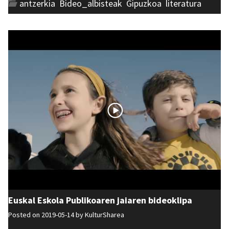
antzerkia
,
Bideo_albisteak
,
Gipuzkoa
,
literatura
Euskal Eskola Publikoaren jaiaren bideoklipa
Posted on 2019-05-14 by
KulturSharea