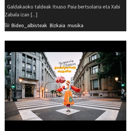
Galdakaoko taldeak Itxaso Paia bertsolaria eta Xabi
Zabala izan [...]
Bideo_albisteak
,
Bizkaia
,
musika