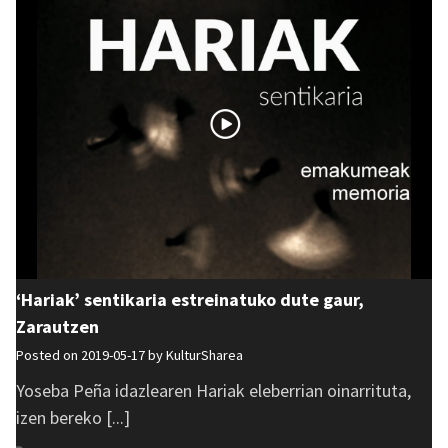
‘Hariak’ sentikaria estreinatuko dute gaur,
Zarautzen
Posted on 2019-05-17 by
KulturSharea
Yoseba Peña idazlearen Hariak eleberrian oinarrituta,
izen bereko [...]