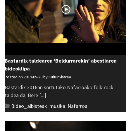
Bastardix taldearen ‘Beldurrarekin’ abestiaren
bideoklipa
Posted on 2019-05-20 by
KulturSharea
Bastardix 2016an sortutako Nafarroako folk-rock
taldea da. Bere [...]
Bideo_albisteak
,
musika
,
Nafarroa