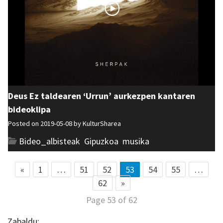
Deus Ez taldearen ‘Urrun’ aurkezpen kantaren
bideoklipa
Posted on 2019-05-08 by
KulturSharea
Bideo_albisteak
,
Gipuzkoa
,
musika
«
1
…
51
52
53
54
55
…
62
»
Page 53 of 62
Zabaldu: