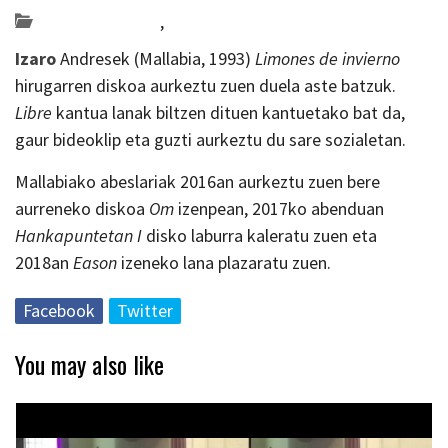
Bideo_albisteak
,
musika
Izaro
Andresek (Mallabia, 1993)
Limones de invierno
hirugarren diskoa aurkeztu zuen duela aste batzuk.
Libre
kantua lanak biltzen dituen kantuetako bat da,
gaur bideoklip eta guzti aurkeztu du sare sozialetan.
Mallabiako abeslariak 2016an aurkeztu zuen bere
aurreneko diskoa
Om
izenpean, 2017ko abenduan
Hankapuntetan I
disko laburra kaleratu zuen eta
2018an
Eason
izeneko lana plazaratu zuen.
Facebook
Twitter
You may also like