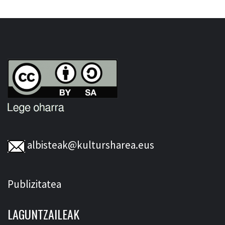
albisteak@kultursharea.eus
Publizitatea
LAGUNTZAILEAK