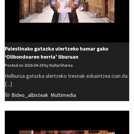
Palestinako gatazka ulertzeko hamar gako
‘Olibondoaren herria’ liburuan
Posted on 2026-04-29 by
KulturSharea
Helburua gatazka ulertzeko tresnak eskaintzea izan da:
[...]
Bideo_albisteak
,
Multimedia