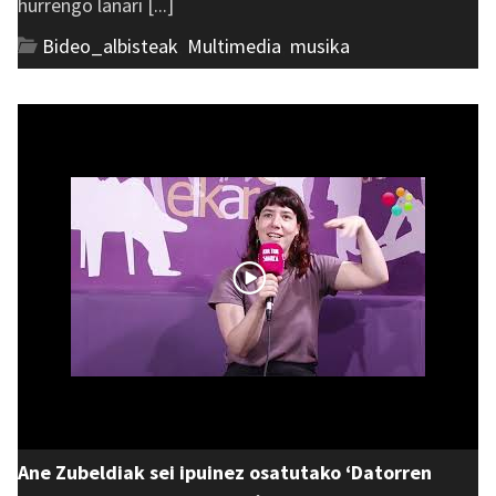
hurrengo lanari [...]
Bideo_albisteak
,
Multimedia
,
musika
Ane Zubeldiak sei ipuinez osatutako ‘Datorren