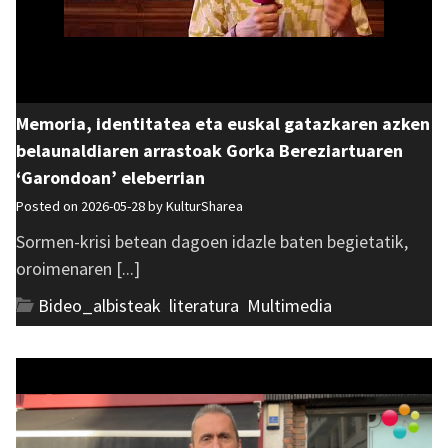
Memoria, identitatea eta euskal gatazkaren azken
belaunaldiaren arrastoak Gorka Bereziartuaren
‘Garondoan’ eleberrian
Posted on 2026-05-28 by
KulturSharea
Sormen-krisi betean dagoen idazle baten begietatik,
oroimenaren [...]
Bideo_albisteak
,
literatura
,
Multimedia