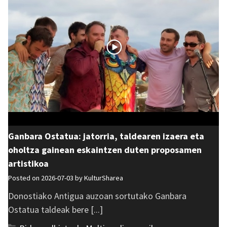
Ganbara Ostatua: jatorria, taldearen izaera eta
oholtza gainean eskaintzen duten proposamen
artistikoa
Posted on 2026-07-03 by
KulturSharea
Donostiako Antigua auzoan sortutako Ganbara
Ostatua taldeak bere [...]