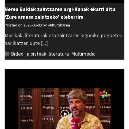
Nerea Baldak zaintzaren argi-ilunak ekarri ditu
‘Zure arnasa zaintzeko’ eleberrira
Posted on 2026-06-09 by
KulturSharea
Musikak, literaturak eta zaintzaren inguruko gogoetek
harilkatzen dute [...]
Bideo_albisteak
,
literatura
,
Multimedia