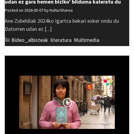
udan ez gara hemen biziko’ bilduma kaleratu du
Posted on 2026-05-07 by
KulturSharea
Ane Zubeldiak 2024ko Igartza bekari esker ondu du
Datorren udan ez [...]
Bideo_albisteak
,
literatura
,
Multimedia