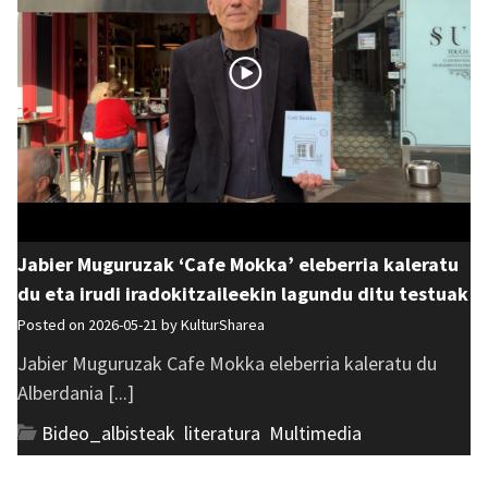
Jabier Muguruzak ‘Cafe Mokka’ eleberria kaleratu
du eta irudi iradokitzaileekin lagundu ditu testuak
Posted on 2026-05-21 by
KulturSharea
Jabier Muguruzak Cafe Mokka eleberria kaleratu du
Alberdania [...]
Bideo_albisteak
,
literatura
,
Multimedia