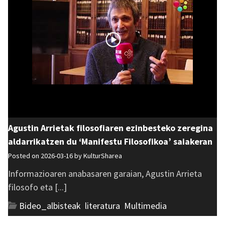
Agustin Arrietak filosofiaren ezinbesteko zeregina
aldarrikatzen du ‘Manifestu Filosofikoa’ saiakeran
Posted on 2026-03-16 by
KulturSharea
Informazioaren anabasaren garaian, Agustin Arrieta
filosofo eta [...]
Bideo_albisteak
,
literatura
,
Multimedia