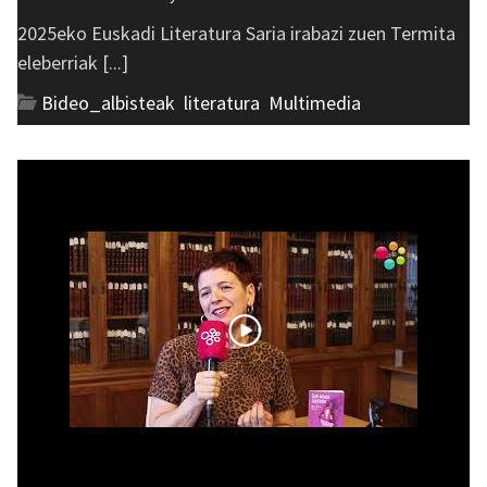
2025eko Euskadi Literatura Saria irabazi zuen Termita
eleberriak [...]
Bideo_albisteak
,
literatura
,
Multimedia