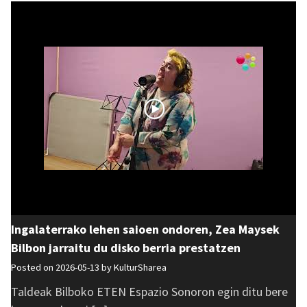
Ingalaterrako lehen saioen ondoren, Zea Maysek
Bilbon jarraitu du disko berria prestatzen
Posted on 2026-05-13 by
KulturSharea
Taldeak Bilboko ETEN Espazio Sonoron egin ditu bere