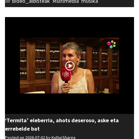
Bideo_albisteak
,
Multimedia
,
musika
‘Termita’ eleberria, ahots deseroso, aske eta
errebelde bat
Posted on 2026-07-02 by
KulturSharea