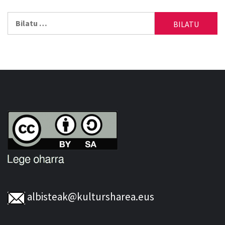
Bilatu:
albisteak@kultursharea.eus