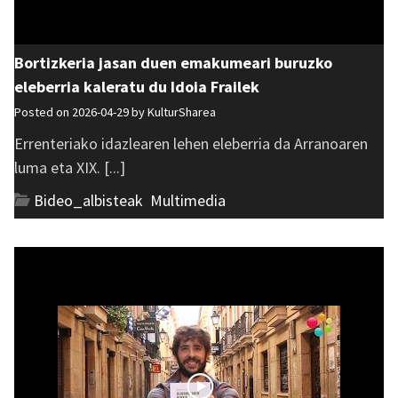
Bortizkeria jasan duen emakumeari buruzko
eleberria kaleratu du Idoia Frailek
Posted on 2026-04-29 by
KulturSharea
Errenteriako idazlearen lehen eleberria da Arranoaren
luma eta XIX. [...]
Bideo_albisteak
,
Multimedia