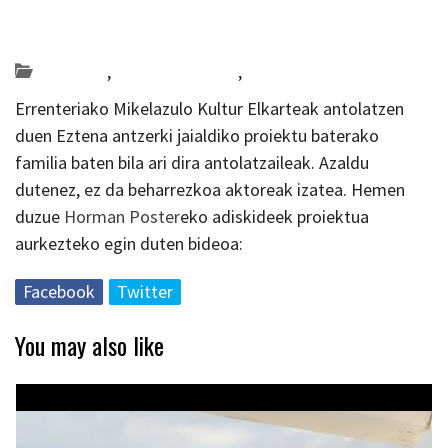
Posted on 2019-05-28 by
KulturSharea
antzerkia
,
Bideo_albisteak
,
Gipuzkoa
Errenteriako Mikelazulo Kultur Elkarteak antolatzen
duen Eztena antzerki jaialdiko proiektu baterako
familia baten bila ari dira antolatzaileak. Azaldu
dutenez, ez da beharrezkoa aktoreak izatea. Hemen
duzue
Horman Poster
eko adiskideek proiektua
aurkezteko egin duten bideoa:
Facebook
Twitter
You may also like