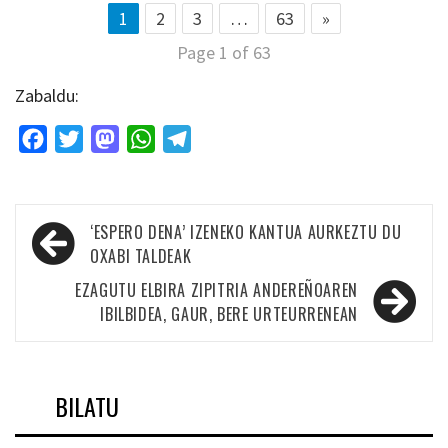
1
2
3
…
63
»
Page 1 of 63
Zabaldu:
Facebook
Twitter
Mastodon
WhatsApp
Telegram
Bidalketetan
‘ESPERO DENA’ IZENEKO KANTUA AURKEZTU DU
zehar
OXABI TALDEAK
nabigatu
EZAGUTU ELBIRA ZIPITRIA ANDEREÑOAREN
IBILBIDEA, GAUR, BERE URTEURRENEAN
BILATU