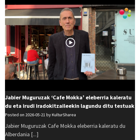
Jabier Muguruzak ‘Cafe Mokka’ eleberria kaleratu
du eta irudi iradokitzaileekin lagundu ditu testuak
Posted on 2026-05-21 by
KulturSharea
Jabier Muguruzak Cafe Mokka eleberria kaleratu du
Alberdania [...]