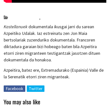
Posted on 2023-09-12 by
KulturSharea
Bideo_albisteak
,
zinema
Kastellanuek
dokumentala ikusgai jarri du sarean
Azpeitiko Udalak. Iaz estreinatu zen Jon Maia
bertsolariak zuzenduriko dokumentala. Francoren
diktadura garaian bizi hobeago baten bila Azpeitira
etorri ziren migranteen testigantzak jasotzen dituen
dokumentala da honakoa.
Azpeitira, batez ere, Extremadurako (Espainia) Valle de
la Serenatik etorri ziren migranteak.
Facebook
Twitter
You may also like