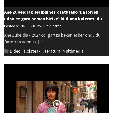
Ane Zubeldiak sei ipuinez osatutako ‘Datorren
udan ez gara hemen biziko’ bilduma kaleratu du
Posted on 2026-05-07 by
KulturSharea
Ane Zubeldiak 2024ko Igartza bekari esker ondu du
Datorren udan ez [...]
Bideo_albisteak
,
literatura
,
Multimedia