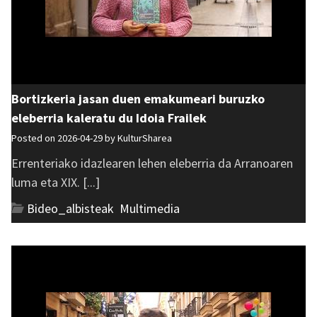
Bortizkeria jasan duen emakumeari buruzko
eleberria kaleratu du Idoia Frailek
Posted on 2026-04-29 by
KulturSharea
Errenteriako idazlearen lehen eleberria da Arranoaren
luma eta XIX. [...]
Bideo_albisteak
,
Multimedia