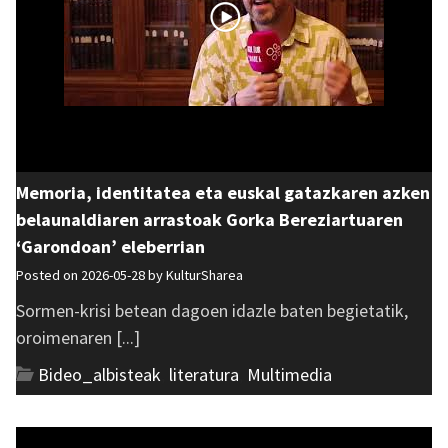
Memoria, identitatea eta euskal gatazkaren azken
belaunaldiaren arrastoak Gorka Bereziartuaren
‘Garondoan’ eleberrian
Posted on 2026-05-28 by
KulturSharea
Sormen-krisi betean dagoen idazle baten begietatik,
oroimenaren [...]
Bideo_albisteak
,
literatura
,
Multimedia