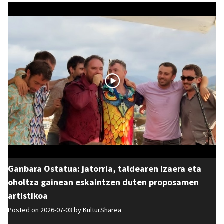
Ganbara Ostatua: jatorria, taldearen izaera eta
oholtza gainean eskaintzen duten proposamen
artistikoa
Posted on 2026-07-03 by
KulturSharea