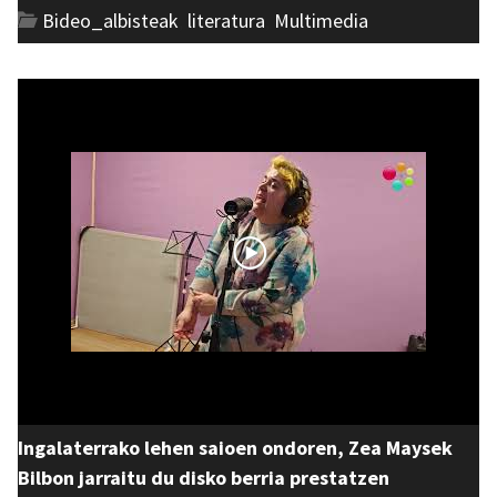
Bideo_albisteak
,
literatura
,
Multimedia
Ingalaterrako lehen saioen ondoren, Zea Maysek
Bilbon jarraitu du disko berria prestatzen