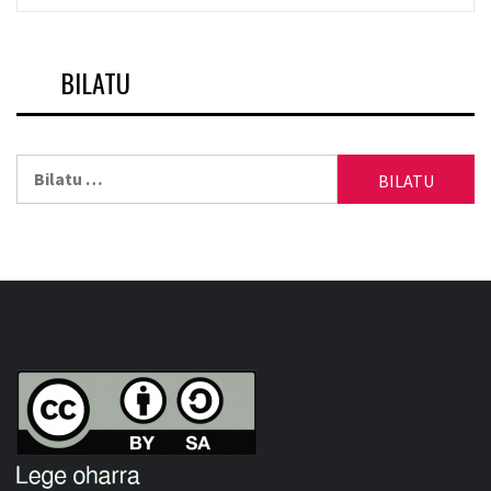
BILATU
Bilatu: