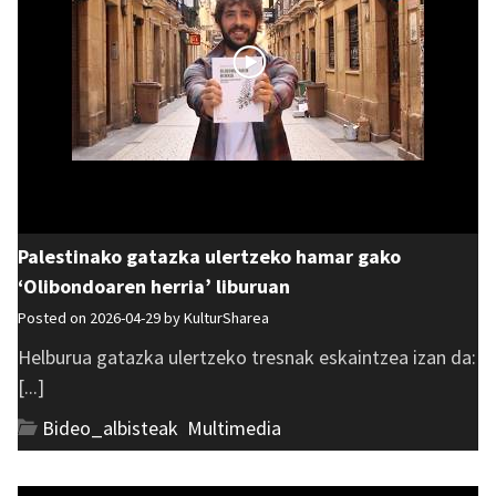
Palestinako gatazka ulertzeko hamar gako
‘Olibondoaren herria’ liburuan
Posted on 2026-04-29 by
KulturSharea
Helburua gatazka ulertzeko tresnak eskaintzea izan da:
[...]
Bideo_albisteak
,
Multimedia