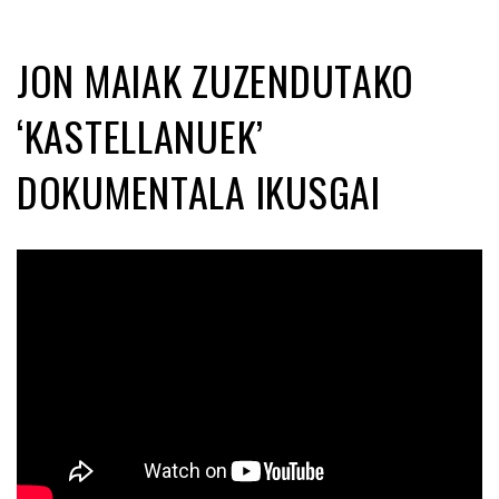
JON MAIAK ZUZENDUTAKO
‘KASTELLANUEK’
DOKUMENTALA IKUSGAI