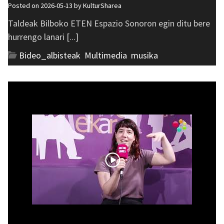
Posted on 2026-05-13 by
KulturSharea
Taldeak Bilboko ETEN Espazio Sonoron egin ditu bere
hurrengo lanari [...]
Bideo_albisteak
,
Multimedia
,
musika