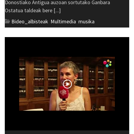
Donostiako Antigua auzoan sortutako Ganbara
Ostatua taldeak bere [...]
Bideo_albisteak
,
Multimedia
,
musika