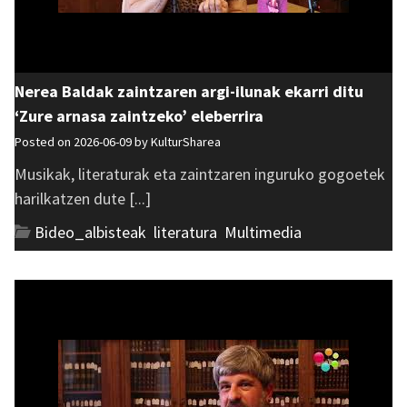
Nerea Baldak zaintzaren argi-ilunak ekarri ditu
‘Zure arnasa zaintzeko’ eleberrira
Posted on 2026-06-09 by
KulturSharea
Musikak, literaturak eta zaintzaren inguruko gogoetek
harilkatzen dute [...]
Bideo_albisteak
,
literatura
,
Multimedia