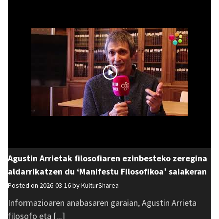
Agustin Arrietak filosofiaren ezinbesteko zeregina
aldarrikatzen du ‘Manifestu Filosofikoa’ saiakeran
Posted on 2026-03-16 by
KulturSharea
Informazioaren anabasaren garaian, Agustin Arrieta
filosofo eta [...]