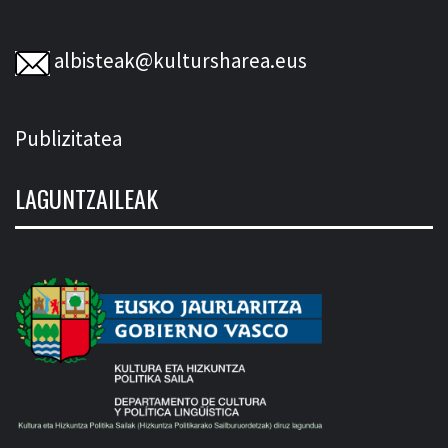
albisteak@kultursharea.eus
Publizitatea
LAGUNTZAILEAK