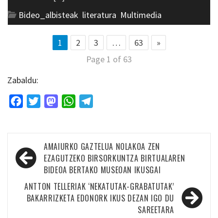
Bideo_albisteak
,
literatura
,
Multimedia
1
2
3
…
63
»
Page 1 of 63
Zabaldu:
Facebook
Twitter
Mastodon
WhatsApp
Telegram
Bidalketetan
AMAIURKO GAZTELUA NOLAKOA ZEN
zehar
EZAGUTZEKO BIRSORKUNTZA BIRTUALAREN
BIDEOA BERTAKO MUSEOAN IKUSGAI
nabigatu
ANTTON TELLERIAK ‘NEKATUTAK-GRABATUTAK’
BAKARRIZKETA EDONORK IKUS DEZAN IGO DU
SAREETARA