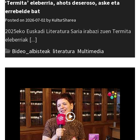
‘Termita’ eleberria, ahots deseroso, aske eta
errebelde bat
Posted on 2026-07-02 by
KulturSharea
2025eko Euskadi Literatura Saria irabazi zuen Termita
eleberriak [...]
Bideo_albisteak
,
literatura
,
Multimedia