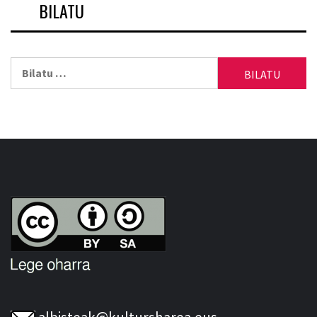
BILATU
Bilatu: