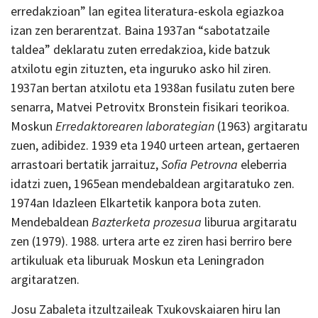
erredakzioan” lan egitea literatura-eskola egiazkoa
izan zen berarentzat. Baina 1937an “sabotatzaile
taldea” deklaratu zuten erredakzioa, kide batzuk
atxilotu egin zituzten, eta inguruko asko hil ziren.
1937an bertan atxilotu eta 1938an fusilatu zuten bere
senarra, Matvei Petrovitx Bronstein fisikari teorikoa.
Moskun
Erredaktorearen laborategian
(1963) argitaratu
zuen, adibidez. 1939 eta 1940 urteen artean, gertaeren
arrastoari bertatik jarraituz,
Sofia Petrovna
eleberria
idatzi zuen, 1965ean mendebaldean argitaratuko zen.
1974an Idazleen Elkartetik kanpora bota zuten.
Mendebaldean
Bazterketa prozesua
liburua argitaratu
zen (1979). 1988. urtera arte ez ziren hasi berriro bere
artikuluak eta liburuak Moskun eta Leningradon
argitaratzen.
Josu Zabaleta itzultzaileak Txukovskaiaren hiru lan