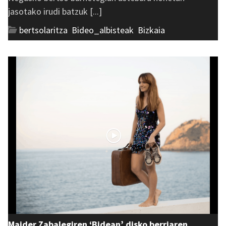
jasotako irudi batzuk [...]
bertsolaritza
,
Bideo_albisteak
,
Bizkaia
Maider Zabalegiren ‘Bidean’ disko berriaren