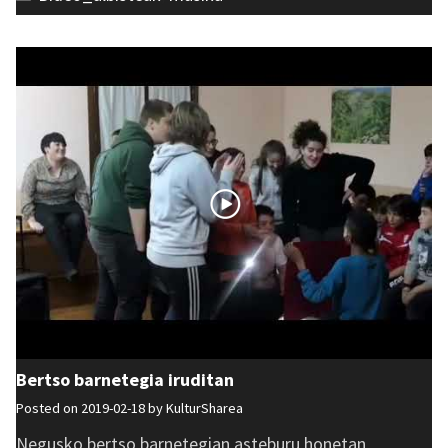
Bertso barnetegia iruditan
Posted on 2019-02-18 by
KulturSharea
Negusko bertso barnetegian asteburu honetan