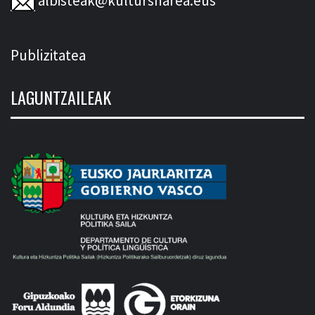
albisteak@kultursharea.eus
Publizitatea
LAGUNTZAILEAK