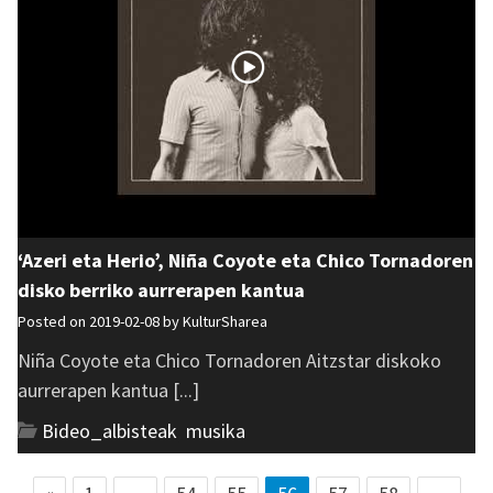
‘Azeri eta Herio’, Niña Coyote eta Chico Tornadoren
disko berriko aurrerapen kantua
Posted on 2019-02-08 by
KulturSharea
Niña Coyote eta Chico Tornadoren Aitzstar diskoko
aurrerapen kantua [...]
Bideo_albisteak
,
musika