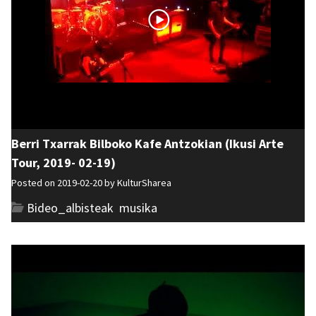
Berri Txarrak Bilboko Kafe Antzokian (Ikusi Arte
Tour, 2019- 02-19)
Posted on 2019-02-20 by
KulturSharea
Bideo_albisteak
,
musika