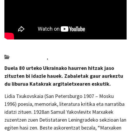
Posted on 2022-10-12 by
KulturSharea
Bideo_albisteak
,
literatura
Duela 80 urteko Ukrainako haurren hitzak jaso
zituzten bi idazle hauek. Zabaletak gaur aurkeztu
du liburua Katakrak argitaletxearen eskutik.
Lidia Txukovskaia (San Petersburgo 1907 – Mosku
1996) poesia, memoriak, literatura kritika eta narratiba
idatzi zituen. 1928an Samuil Yakovlevitx Marxakek
zuzentzen zuen Detistataren Leningradeko sekzioan lan
egiten hasi zen. Beste askorentzat bezala, “Marxaken