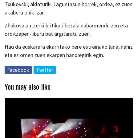
Txukovski, aldaturik. Laguntasun horrek, ordea, ez zuen
akabera onik izan.
Zhukova antzerki kritikari bezala nabarmendu zen eta
oroitzapen-liburu bat argitaratu zuen.
Hau da euskarara ekarritako bere estreinako lana, nahiz
eta ez omen zuen ekarpen handiegirik egin.
Facebook
Twitter
You may also like