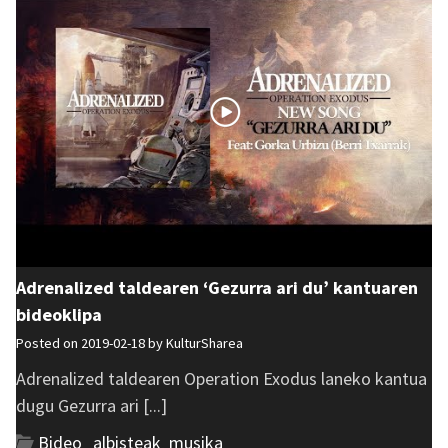
Adrenalized taldearen ‘Gezurra ari du’ kantuaren
bideoklipa
Posted on 2019-02-18 by
KulturSharea
Adrenalized taldearen Operation Exodus laneko kantua
dugu Gezurra ari [...]
Bideo_albisteak
,
musika