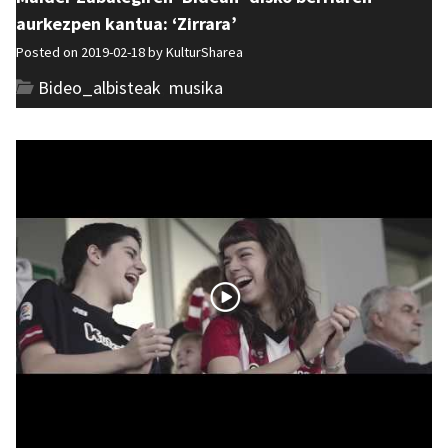
aurkezpen kantua: ‘Zirrara’
Posted on 2019-02-18 by
KulturSharea
Bideo_albisteak
,
musika