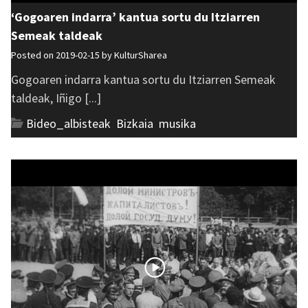
‘Gogoaren indarra’ kantua sortu du Itziarren
Semeak taldeak
Posted on 2019-02-15 by
KulturSharea
Gogoaren indarra kantua sortu du Itziarren Semeak
taldeak, Iñigo [...]
Bideo_albisteak
,
Bizkaia
,
musika