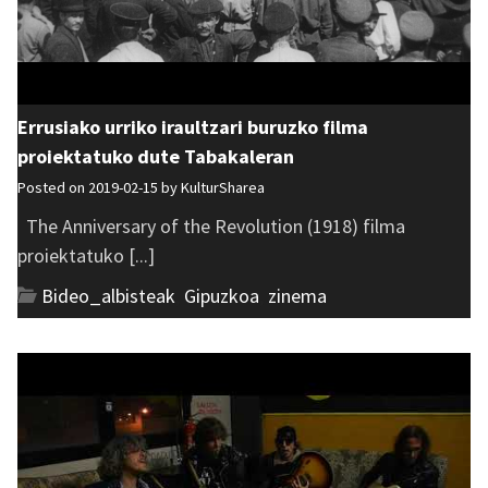
Errusiako urriko iraultzari buruzko filma
proiektatuko dute Tabakaleran
Posted on 2019-02-15 by
KulturSharea
The Anniversary of the Revolution (1918) filma
proiektatuko [...]
Bideo_albisteak
,
Gipuzkoa
,
zinema