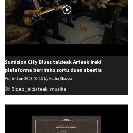
Sumision City Blues taldeak Arteak Ireki
plataforma berrirako sortu duen abestia
Posted on 2019-02-13 by
KulturSharea
Bideo_albisteak
,
musika