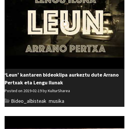
‘Leun’ kantaren bideoklipa aurkeztu dute Arrano
Pertxak eta Lengu Ilunak
Posted on 2019-02-19 by
KulturSharea
Bideo_albisteak
,
musika