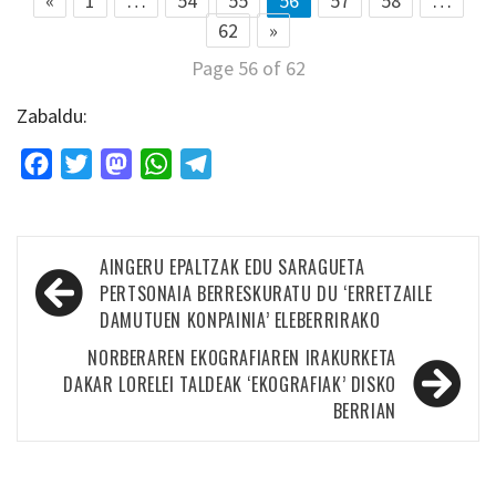
«
1
…
54
55
56
57
58
…
62
»
Page 56 of 62
Zabaldu:
Facebook
Twitter
Mastodon
WhatsApp
Telegram
Bidalketetan
AINGERU EPALTZAK EDU SARAGUETA
zehar
PERTSONAIA BERRESKURATU DU ‘ERRETZAILE
DAMUTUEN KONPAINIA’ ELEBERRIRAKO
nabigatu
NORBERAREN EKOGRAFIAREN IRAKURKETA
DAKAR LORELEI TALDEAK ‘EKOGRAFIAK’ DISKO
BERRIAN