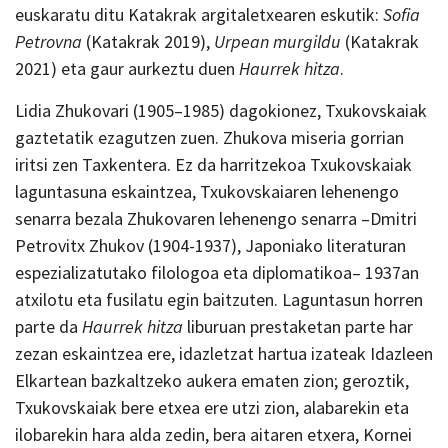
euskaratu ditu Katakrak argitaletxearen eskutik:
Sofia
Petrovna
(Katakrak 2019),
Urpean murgildu
(Katakrak
2021) eta gaur aurkeztu duen
Haurrek hitza
.
Lidia Zhukovari (1905–1985) dagokionez, Txukovskaiak
gaztetatik ezagutzen zuen. Zhukova miseria gorrian
iritsi zen Taxkentera. Ez da harritzekoa Txukovskaiak
laguntasuna eskaintzea, Txukovskaiaren lehenengo
senarra bezala Zhukovaren lehenengo senarra –Dmitri
Petrovitx Zhukov (1904-1937), Japoniako literaturan
espezializatutako filologoa eta diplomatikoa– 1937an
atxilotu eta fusilatu egin baitzuten. Laguntasun horren
parte da
Haurrek hitza
liburuan prestaketan parte har
zezan eskaintzea ere, idazletzat hartua izateak Idazleen
Elkartean bazkaltzeko aukera ematen zion; geroztik,
Txukovskaiak bere etxea ere utzi zion, alabarekin eta
ilobarekin hara alda zedin, bera aitaren etxera, Kornei