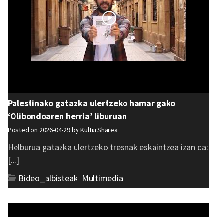
Palestinako gatazka ulertzeko hamar gako
‘Olibondoaren herria’ liburuan
Posted on 2026-04-29 by
KulturSharea
Helburua gatazka ulertzeko tresnak eskaintzea izan da:
[...]
Bideo_albisteak
,
Multimedia