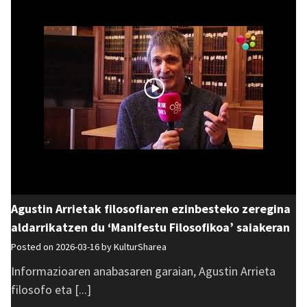
Agustin Arrietak filosofiaren ezinbesteko zeregina
aldarrikatzen du ‘Manifestu Filosofikoa’ saiakeran
Posted on 2026-03-16 by
KulturSharea
Informazioaren anabasaren garaian, Agustin Arrieta
filosofo eta [...]