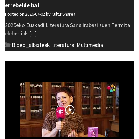
errebelde bat
Posted on 2026-07-02 by
KulturSharea
2025eko Euskadi Literatura Saria irabazi zuen Termita
eleberriak [...]
Bideo_albisteak
,
literatura
,
Multimedia