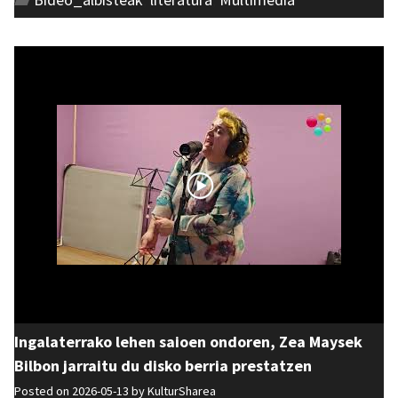
Ingalaterrako lehen saioen ondoren, Zea Maysek
Bilbon jarraitu du disko berria prestatzen
Posted on 2026-05-13 by
KulturSharea