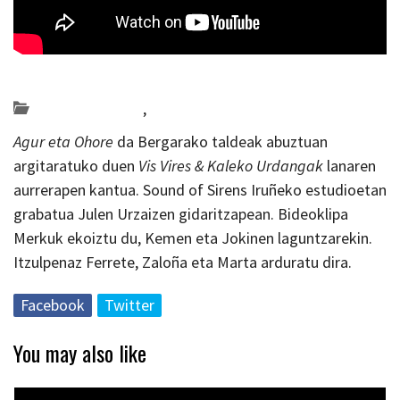
Posted on 2019-07-03 by
KulturSharea
Bideo_albisteak
,
musika
Agur eta Ohore
da Bergarako taldeak abuztuan
argitaratuko duen
Vis Vires & Kaleko Urdangak
lanaren
aurrerapen kantua. Sound of Sirens Iruñeko estudioetan
grabatua Julen Urzaizen gidaritzapean. Bideoklipa
Merkuk ekoiztu du, Kemen eta Jokinen laguntzarekin.
Itzulpenaz Ferrete, Zaloña eta Marta arduratu dira.
Facebook
Twitter
You may also like