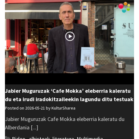
Jabier Muguruzak ‘Cafe Mokka’ eleberria kaleratu
du eta irudi iradokitzaileekin lagundu ditu testuak
Posted on 2026-05-21 by
KulturSharea
Jabier Muguruzak Cafe Mokka eleberria kaleratu du
Alberdania [...]
Bideo_albisteak
,
literatura
,
Multimedia