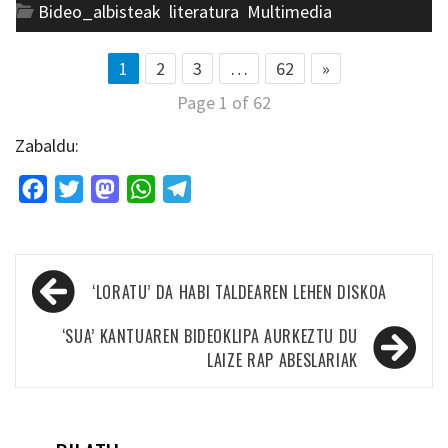
Bideo_albisteak
,
literatura
,
Multimedia
1
2
3
…
62
»
Page 1 of 62
Zabaldu:
Facebook
Twitter
Mastodon
WhatsApp
Telegram
Bidalketetan
‘LORATU’ DA HABI TALDEAREN LEHEN DISKOA
zehar
nabigatu
‘SUA’ KANTUAREN BIDEOKLIPA AURKEZTU DU
LAIZE RAP ABESLARIAK