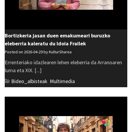
Bortizkeria jasan duen emakumeari buruzko
eleberria kaleratu du Idoia Frailek
Posted on 2026-04-29 by
KulturSharea
Errenteriako idazlearen lehen eleberria da Arranoaren
luma eta XIX. [...]
Bideo_albisteak
,
Multimedia