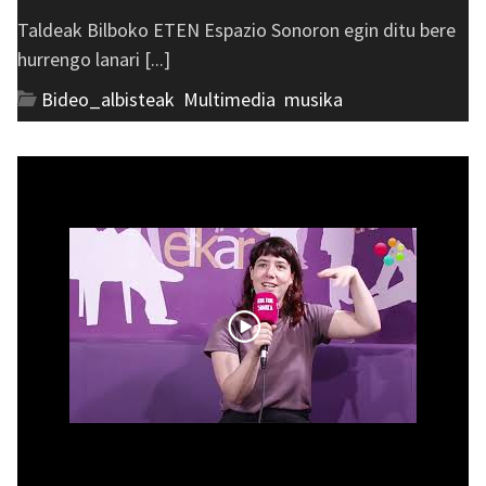
Taldeak Bilboko ETEN Espazio Sonoron egin ditu bere
hurrengo lanari [...]
Bideo_albisteak
,
Multimedia
,
musika