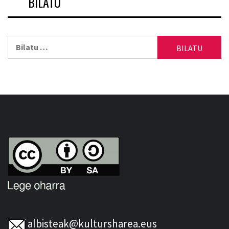
BILATU
Bilatu:
albisteak@kultursharea.eus