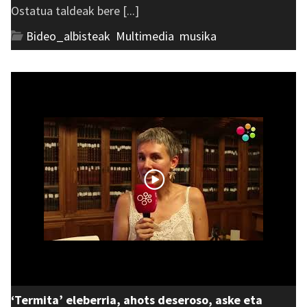
Ostatua taldeak bere [...]
Bideo_albisteak
,
Multimedia
,
musika
‘Termita’ eleberria, ahots deseroso, aske eta