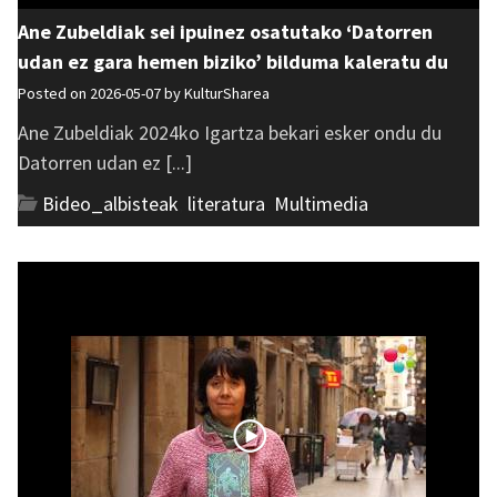
Ane Zubeldiak sei ipuinez osatutako ‘Datorren
udan ez gara hemen biziko’ bilduma kaleratu du
Posted on 2026-05-07 by
KulturSharea
Ane Zubeldiak 2024ko Igartza bekari esker ondu du
Datorren udan ez [...]
Bideo_albisteak
,
literatura
,
Multimedia