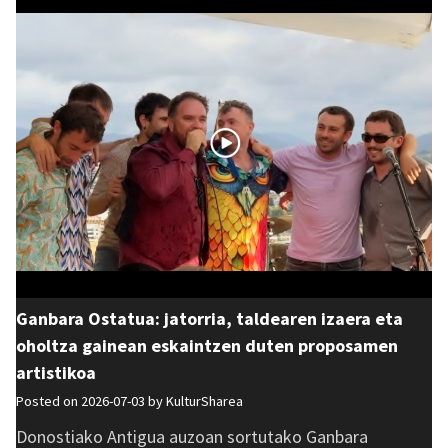
Ganbara Ostatua: jatorria, taldearen izaera eta
oholtza gainean eskaintzen duten proposamen
artistikoa
Posted on 2026-07-03 by
KulturSharea
Donostiako Antigua auzoan sortutako Ganbara