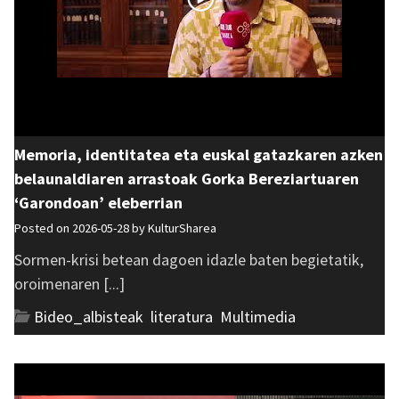
Memoria, identitatea eta euskal gatazkaren azken
belaunaldiaren arrastoak Gorka Bereziartuaren
‘Garondoan’ eleberrian
Posted on 2026-05-28 by
KulturSharea
Sormen-krisi betean dagoen idazle baten begietatik,
oroimenaren [...]
Bideo_albisteak
,
literatura
,
Multimedia