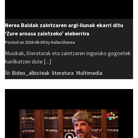
Nerea Baldak zaintzaren argi-ilunak ekarri ditu
‘Zure arnasa zaintzeko’ eleberrira
Posted on 2026-06-09 by
KulturSharea
Musikak, literaturak eta zaintzaren inguruko gogoetek
harilkatzen dute [...]
Bideo_albisteak
,
literatura
,
Multimedia