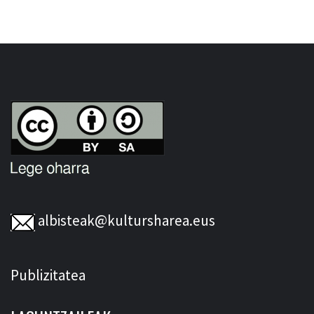
albisteak@kultursharea.eus
Publizitatea