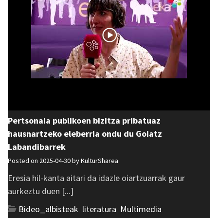
Pertsonaia publikoen bizitza pribatuaz
hausnartzeko eleberria ondu du Goiatz
Labandibarrek
Posted on 2025-04-30 by
KulturSharea
Eresia hil-kanta aitari da idazle oiartzuarrak gaur
aurkeztu duen [...]
Bideo_albisteak
,
literatura
,
Multimedia