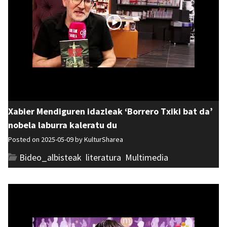
Xabier Mendiguren idazleak ‘Borrero Txiki bat da’
nobela laburra kaleratu du
Posted on 2025-05-09 by
KulturSharea
Bideo_albisteak
,
literatura
,
Multimedia