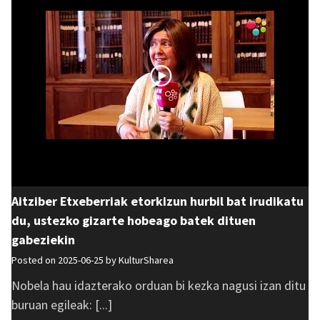
Aitziber Etxeberriak etorkizun hurbil bat irudikatu
du, ustezko gizarte hobeago batek dituen
gabeziekin
Posted on 2025-06-25 by
KulturSharea
Nobela hau idazterako orduan bi kezka nagusi izan ditu
buruan egileak: [...]