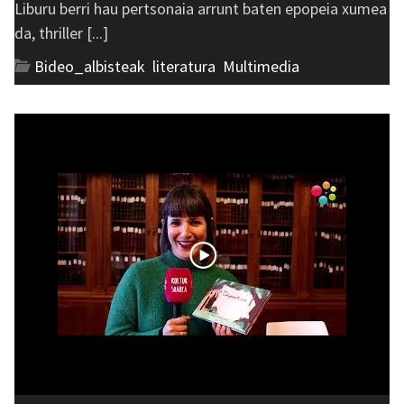
Liburu berri hau pertsonaia arrunt baten epopeia xumea
da, thriller [...]
Bideo_albisteak
,
literatura
,
Multimedia