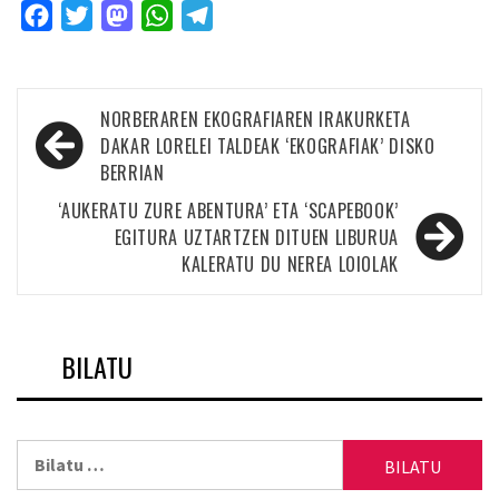
Facebook
Twitter
Mastodon
WhatsApp
Telegram
Bidalketetan
NORBERAREN EKOGRAFIAREN IRAKURKETA
zehar
DAKAR LORELEI TALDEAK ‘EKOGRAFIAK’ DISKO
BERRIAN
nabigatu
‘AUKERATU ZURE ABENTURA’ ETA ‘SCAPEBOOK’
EGITURA UZTARTZEN DITUEN LIBURUA
KALERATU DU NEREA LOIOLAK
BILATU
Bilatu: