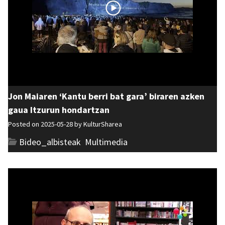
Jon Maiaren ‘Kantu berri bat gara’ biraren azken
gaua Itzurun hondartzan
Posted on 2025-05-28 by
KulturSharea
Bideo_albisteak
,
Multimedia