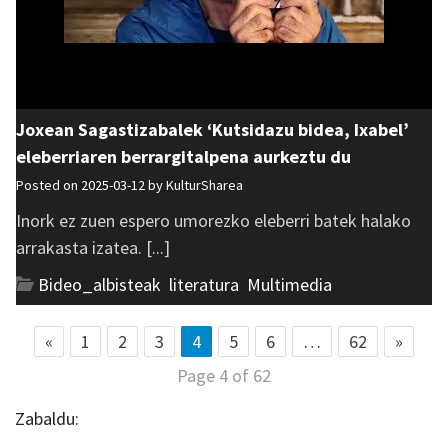
Joxean Sagastizabalek ‘Kutsidazu bidea, Ixabel’
eleberriaren berrargitalpena aurkeztu du
Posted on 2025-03-12 by
KulturSharea
Inork ez zuen espero umorezko eleberri batek halako
arrakasta izatea. [...]
Bideo_albisteak
,
literatura
,
Multimedia
«
1
2
3
4
5
6
…
62
»
Page 4 of 62
Zabaldu: