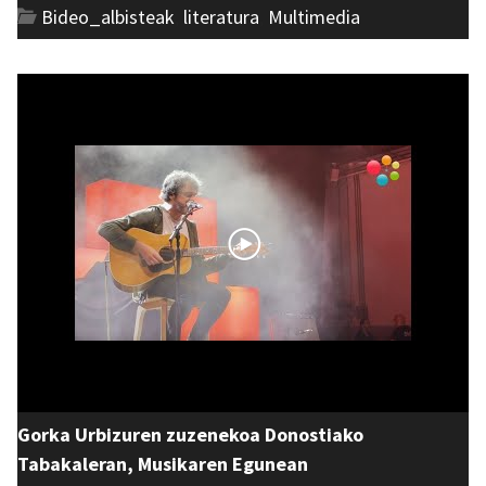
Bideo_albisteak
,
literatura
,
Multimedia
Gorka Urbizuren zuzenekoa Donostiako
Tabakaleran, Musikaren Egunean