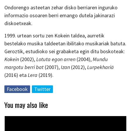
Ondorengo asteetan zehar disko berriaren inguruko
informazio osoaren berri emango dutela jakinarazi
diskoetxeak.
1999. urtean sortu zen Kokein taldea, aurretik
bestelako musika taldeetan ibilitako musikariak batuta.
Geroztik, estudioko sei grabaketa egin ditu boskoteak:
Kokein
(2002),
Lotuta egon arren
(2004),
Mundu
margotu berri bat
(2007),
Izan
(2012),
Lurpekhariä
(2016) eta
Lera
(2019).
Facebook
Twitter
You may also like