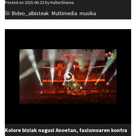
Posted on 2025-06-23 by
KulturSharea
Bideo_albisteak
,
Multimedia
,
musika
Kolore biziak nagusi Anoetan, faxismoaren kontra