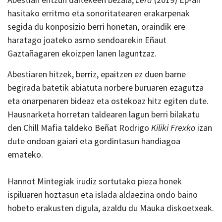
hasitako erritmo eta sonoritatearen erakarpenak
segida du konposizio berri honetan, oraindik ere
haratago joateko asmo sendoarekin Eñaut
Gaztañagaren ekoizpen lanen laguntzaz.
Abestiaren hitzek, berriz, epaitzen ez duen barne
begirada batetik abiatuta norbere buruaren ezagutza
eta onarpenaren bideaz eta ostekoaz hitz egiten dute.
Hausnarketa horretan taldearen lagun berri bilakatu
den Chill Mafia taldeko Beñat Rodrigo
Kiliki Frexko
izan
dute ondoan gaiari eta gordintasun handiagoa
emateko.
Hannot Mintegiak irudiz sortutako pieza honek
ispiluaren hoztasun eta islada aldaezina ondo baino
hobeto erakusten digula, azaldu du Mauka diskoetxeak.