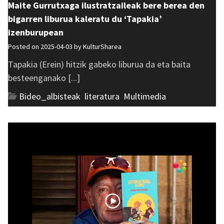
Maite Gurrutxaga ilustratzaileak bere berea den
bigarren liburua kaleratu du ‘Tapakia’
izenburupean
Posted on 2025-04-03 by
KulturSharea
Tapakia (Erein) hitzik gabeko liburua da eta baita
besteenganako [...]
Bideo_albisteak
,
literatura
,
Multimedia