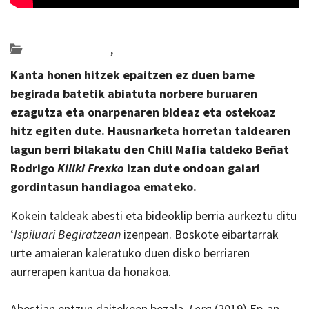
Posted on 2022-10-17 by
KulturSharea
Bideo_albisteak
,
musika
Kanta honen hitzek epaitzen ez duen barne
begirada batetik abiatuta norbere buruaren
ezagutza eta onarpenaren bideaz eta ostekoaz
hitz egiten dute. Hausnarketa horretan taldearen
lagun berri bilakatu den Chill Mafia taldeko Beñat
Rodrigo
Kiliki Frexko
izan dute ondoan gaiari
gordintasun handiagoa emateko.
Kokein taldeak abesti eta bideoklip berria aurkeztu ditu
‘
Ispiluari Begiratzean
izenpean. Boskote eibartarrak
urte amaieran kaleratuko duen disko berriaren
aurrerapen kantua da honakoa.
Abestian entzun daitekeen bezala,
Lera
(2019) Ep-an