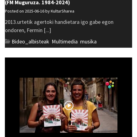
(FM Muguruza. 1984-2024)
Posted on 2025-06-16 by
KulturSharea
2013.urtetik agertoki handietara igo gabe egon
ondoren, Fermin [...]
Bideo_albisteak
,
Multimedia
,
musika