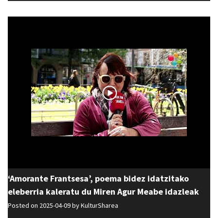
‘Amorante Frantsesa’, poema bidez idatzitako
eleberria kaleratu du Miren Agur Meabe idazleak
Posted on 2025-04-09 by
KulturSharea