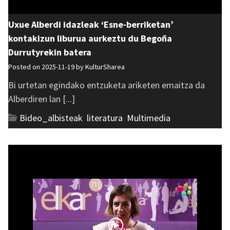
Uxue Alberdi idazleak ‘Esne-berriketan’
kontakizun liburua aurkeztu du Begoña
Durrutyrekin batera
Posted on 2025-11-19 by
KulturSharea
Bi urtetan egindako entzuketa ariketen emaitza da
Alberdiren lan [...]
Bideo_albisteak
,
literatura
,
Multimedia