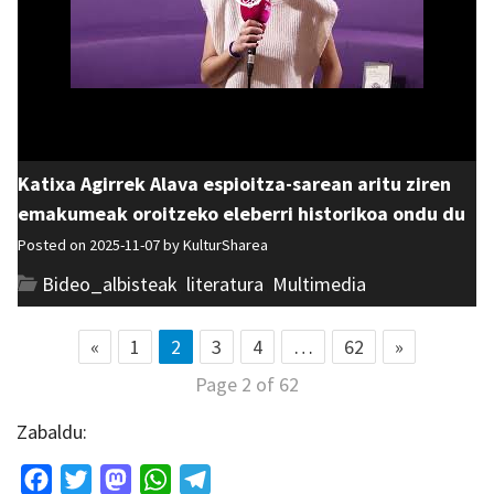
Katixa Agirrek Alava espioitza-sarean aritu ziren
emakumeak oroitzeko eleberri historikoa ondu du
Posted on 2025-11-07 by
KulturSharea
Bideo_albisteak
,
literatura
,
Multimedia
«
1
2
3
4
…
62
»
Page 2 of 62
Zabaldu:
Facebook
Twitter
Mastodon
WhatsApp
Telegram