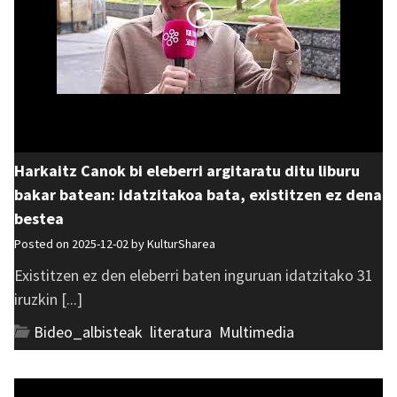
Harkaitz Canok bi eleberri argitaratu ditu liburu
bakar batean: idatzitakoa bata, existitzen ez dena
bestea
Posted on 2025-12-02 by
KulturSharea
Existitzen ez den eleberri baten inguruan idatzitako 31
iruzkin [...]
Bideo_albisteak
,
literatura
,
Multimedia