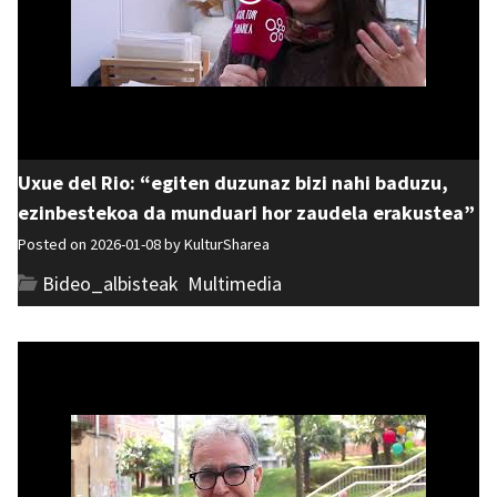
Uxue del Rio: “egiten duzunaz bizi nahi baduzu,
ezinbestekoa da munduari hor zaudela erakustea”
Posted on 2026-01-08 by
KulturSharea
Bideo_albisteak
,
Multimedia