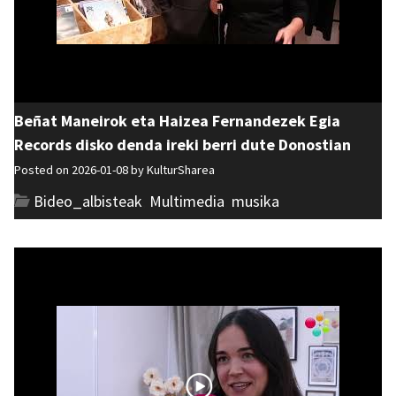
Beñat Maneirok eta Haizea Fernandezek Egia
Records disko denda ireki berri dute Donostian
Posted on 2026-01-08 by
KulturSharea
Bideo_albisteak
,
Multimedia
,
musika