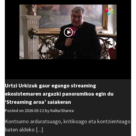
Urtzi Urkizuk gaur egungo streaming
ekosistemaren argazki panoramikoa egin du
‘Streaming aroa’ saiakeran
Posted on 2026-03-12 by
KulturSharea
Kontsumo arduratsuago, kritikoago eta kontzienteago
baten aldeko [...]