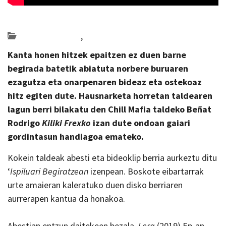
Posted on 2022-10-17 by
KulturSharea
Bideo_albisteak
,
musika
Kanta honen hitzek epaitzen ez duen barne
begirada batetik abiatuta norbere buruaren
ezagutza eta onarpenaren bideaz eta ostekoaz
hitz egiten dute. Hausnarketa horretan taldearen
lagun berri bilakatu den Chill Mafia taldeko Beñat
Rodrigo
Kiliki Frexko
izan dute ondoan gaiari
gordintasun handiagoa emateko.
Kokein taldeak abesti eta bideoklip berria aurkeztu ditu
‘
Ispiluari Begiratzean
izenpean. Boskote eibartarrak
urte amaieran kaleratuko duen disko berriaren
aurrerapen kantua da honakoa.
Abestian entzun daitekeen bezala,
Lera
(2019) Ep-an