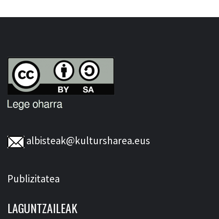
albisteak@kultursharea.eus
Publizitatea
LAGUNTZAILEAK