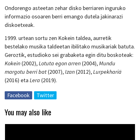
Ondorengo asteetan zehar disko berriaren inguruko
informazio osoaren berri emango dutela jakinarazi
diskoetxeak.
1999. urtean sortu zen Kokein taldea, aurretik
bestelako musika taldeetan ibilitako musikariak batuta.
Geroztik, estudioko sei grabaketa egin ditu boskoteak:
Kokein
(2002),
Lotuta egon arren
(2004),
Mundu
margotu berri bat
(2007),
Izan
(2012),
Lurpekhariä
(2016) eta
Lera
(2019).
Facebook
Twitter
You may also like