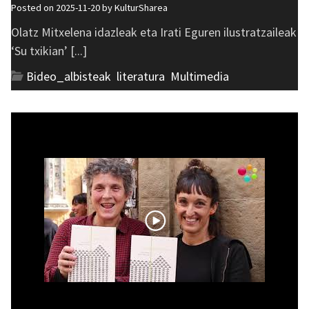
Posted on 2025-11-20 by
KulturSharea
Olatz Mitxelena idazleak eta Irati Eguren ilustratzaileak
‘Su txikian’ [...]
Bideo_albisteak
,
literatura
,
Multimedia