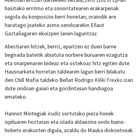
hasitako erritmo eta sonoritatearen erakarpenak
segida du konposizio berri honetan, oraindik ere
haratago joateko asmo sendoarekin Eñaut
Gaztañagaren ekoizpen lanen laguntzaz.
Abestiaren hitzek, berriz, epaitzen ez duen barne
begirada batetik abiatuta norbere buruaren ezagutza
eta onarpenaren bideaz eta ostekoaz hitz egiten dute.
Hausnarketa horretan taldearen lagun berri bilakatu
den Chill Mafia taldeko Beñat Rodrigo
Kiliki Frexko
izan
dute ondoan gaiari eta gordintasun handiagoa
emateko.
Hannot Mintegiak irudiz sortutako pieza honek
ispiluaren hoztasun eta islada aldaezina ondo baino
hobeto erakusten digula, azaldu du Mauka diskoetxeak.