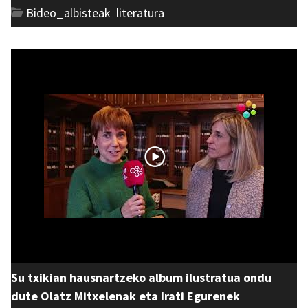
Bideo_albisteak
,
literatura
Su txikian hausnartzeko album ilustratua ondu
dute Olatz Mitxelenak eta Irati Egurenek