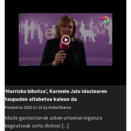
‘Harrizko bihotza’, Karmele Jaio idazlearen
taupaden alfabetoa kalean da
Posted on 2025-11-21 by
KulturSharea
Idazle gasteiztarrak azken urteetan ingurura
begiratzeak sortu dizkion [...]