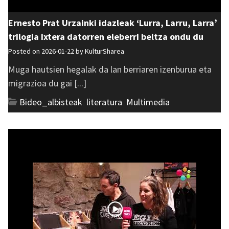
Ernesto Prat Urzainki idazleak ‘Lurra, Larru, Larra’
trilogia ixtera datorren eleberri beltza ondu du
Posted on 2026-01-22 by
KulturSharea
Muga hautsien hegalak da lan berriaren izenburua eta
migrazioa du gai [...]
Bideo_albisteak
,
literatura
,
Multimedia