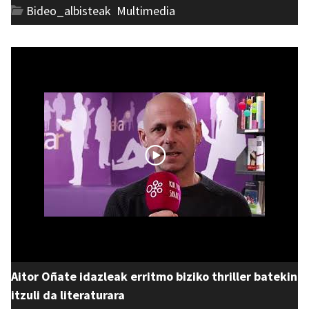
Bideo_albisteak
,
Multimedia
Aitor Oñate idazleak erritmo biziko thriller batekin
itzuli da literaturara