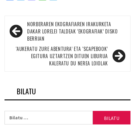
Bidalketetan
NORBERAREN EKOGRAFIAREN IRAKURKETA
zehar
DAKAR LORELEI TALDEAK ‘EKOGRAFIAK’ DISKO
BERRIAN
nabigatu
‘AUKERATU ZURE ABENTURA’ ETA ‘SCAPEBOOK’
EGITURA UZTARTZEN DITUEN LIBURUA
KALERATU DU NEREA LOIOLAK
BILATU
Bilatu: