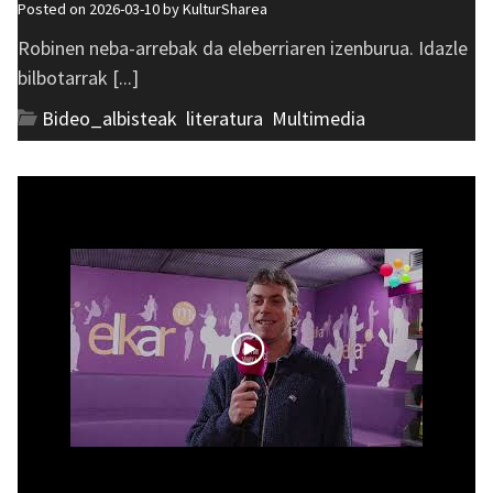
Posted on 2026-03-10 by
KulturSharea
Robinen neba-arrebak da eleberriaren izenburua. Idazle
bilbotarrak [...]
Bideo_albisteak
,
literatura
,
Multimedia