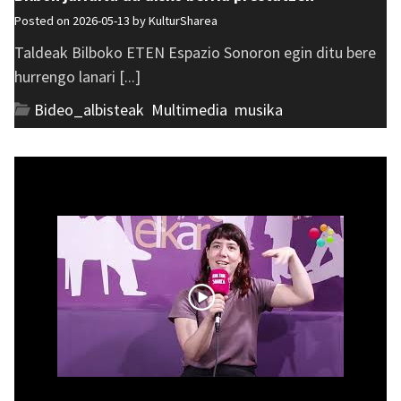
Posted on 2026-05-13 by
KulturSharea
Taldeak Bilboko ETEN Espazio Sonoron egin ditu bere
hurrengo lanari [...]
Bideo_albisteak
,
Multimedia
,
musika