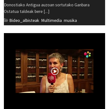
Donostiako Antigua auzoan sortutako Ganbara
Ostatua taldeak bere [...]
Bideo_albisteak
,
Multimedia
,
musika