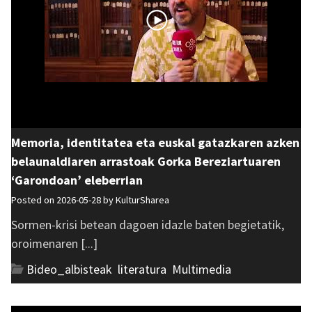
Memoria, identitatea eta euskal gatazkaren azken
belaunaldiaren arrastoak Gorka Bereziartuaren
‘Garondoan’ eleberrian
Posted on 2026-05-28 by
KulturSharea
Sormen-krisi betean dagoen idazle baten begietatik,
oroimenaren [...]
Bideo_albisteak
,
literatura
,
Multimedia