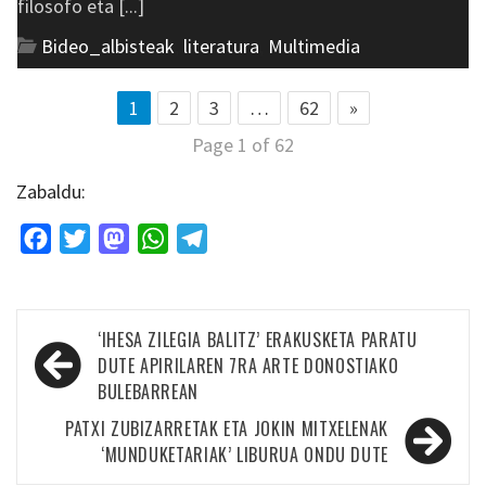
filosofo eta [...]
Bideo_albisteak
,
literatura
,
Multimedia
1
2
3
…
62
»
Page 1 of 62
Zabaldu:
Facebook
Twitter
Mastodon
WhatsApp
Telegram
Bidalketetan
‘IHESA ZILEGIA BALITZ’ ERAKUSKETA PARATU
zehar
DUTE APIRILAREN 7RA ARTE DONOSTIAKO
BULEBARREAN
nabigatu
PATXI ZUBIZARRETAK ETA JOKIN MITXELENAK
‘MUNDUKETARIAK’ LIBURUA ONDU DUTE