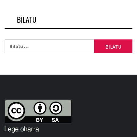
BILATU
Bilatu: