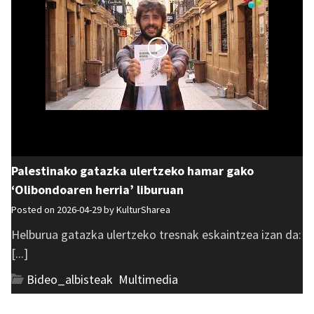
Palestinako gatazka ulertzeko hamar gako
‘Olibondoaren herria’ liburuan
Posted on 2026-04-29 by
KulturSharea
Helburua gatazka ulertzeko tresnak eskaintzea izan da:
[...]
Bideo_albisteak
,
Multimedia