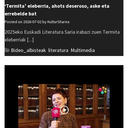
‘Termita’ eleberria, ahots deseroso, aske eta
errebelde bat
Posted on 2026-07-02 by
KulturSharea
2025eko Euskadi Literatura Saria irabazi zuen Termita
eleberriak [...]
Bideo_albisteak
,
literatura
,
Multimedia