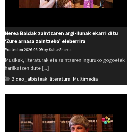
Nerea Baldak zaintzaren argi-ilunak ekarri ditu
‘Zure arnasa zaintzeko’ eleberrira
Posted on 2026-06-09 by
KulturSharea
Musikak, literaturak eta zaintzaren inguruko gogoetek
harilkatzen dute [...]
Bideo_albisteak
,
literatura
,
Multimedia