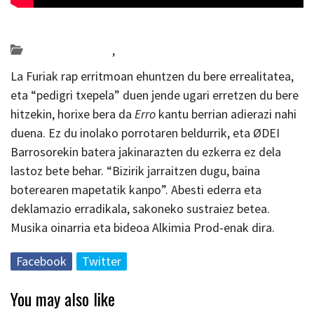
Posted on 2024-03-15 by
KulturSharea
Bideo_albisteak
,
musika
La Furiak rap erritmoan ehuntzen du bere errealitatea,
eta “pedigri txepela” duen jende ugari erretzen du bere
hitzekin, horixe bera da
Erro
kantu berrian adierazi nahi
duena. Ez du inolako porrotaren beldurrik, eta ØDEI
Barrosorekin batera jakinarazten du ezkerra ez dela
lastoz bete behar. “Bizirik jarraitzen dugu, baina
boterearen mapetatik kanpo”. Abesti ederra eta
deklamazio erradikala, sakoneko sustraiez betea.
Musika oinarria eta bideoa Alkimia Prod-enak dira.
Facebook
Twitter
You may also like