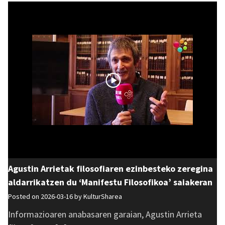
Agustin Arrietak filosofiaren ezinbesteko zeregina
aldarrikatzen du ‘Manifestu Filosofikoa’ saiakeran
Posted on 2026-03-16 by
KulturSharea
Informazioaren anabasaren garaian, Agustin Arrieta