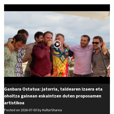
Ganbara Ostatua: jatorria, taldearen izaera eta
oholtza gainean eskaintzen duten proposamen
artistikoa
Posted on 2026-07-03 by
KulturSharea