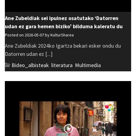
Ane Zubeldiak sei ipuinez osatutako ‘Datorren
udan ez gara hemen biziko’ bilduma kaleratu du
Posted on 2026-05-07 by
KulturSharea
Ane Zubeldiak 2024ko Igartza bekari esker ondu du
Datorren udan ez [...]
Bideo_albisteak
,
literatura
,
Multimedia