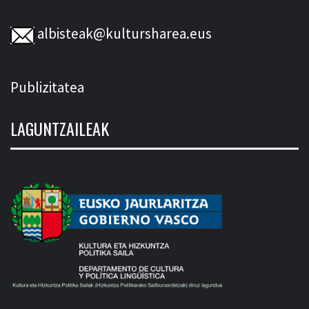
albisteak@kultursharea.eus
Publizitatea
LAGUNTZAILEAK