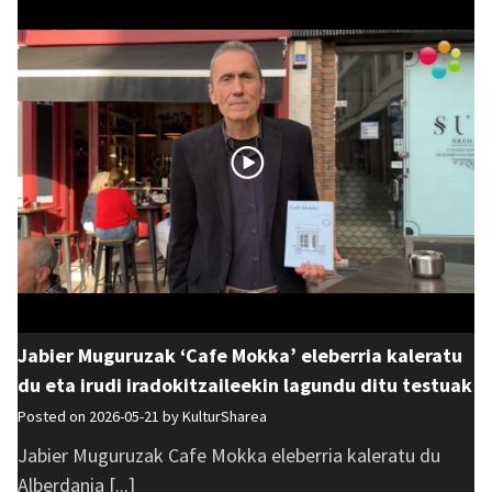
Jabier Muguruzak ‘Cafe Mokka’ eleberria kaleratu
du eta irudi iradokitzaileekin lagundu ditu testuak
Posted on 2026-05-21 by
KulturSharea
Jabier Muguruzak Cafe Mokka eleberria kaleratu du
Alberdania [...]