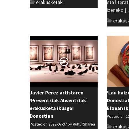
erakusketak
eta litera
izeneko [..
erakus
Javier Perez artistaren
‘Lau haiz
‘Presentziak Absentziak’
Donostia
erakusketa ikusgai
Etxean ik
Donostian
Posted on 2
Posted on 2022-07-07 by
KulturSharea
erakus