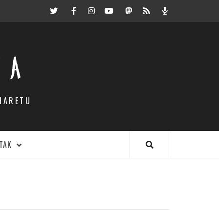
Twitter
Facebook
Instagram
Youtube
Mastodon.eus
RSS
Podcast
EA
HARETU
TAK