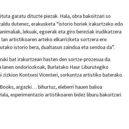
ituta garatu dituzte piezak. Hala, obra bakoitzari so
Azaldu dutenez, erakusketa “istorio horiek irakurtzeko edo
animaliak, lekuak, egoerak eta giro bereziak irudikatzera
 lan artistikoaren arteko elkarrizketa sortzera ere.
tako istorio bera, dualtasun zaindua eta sendoa da”.
ruki bat irakurtzean hasten den sortze-prozesua da.
ta lanen ondoriozkoak, Burlatako Haur Liburutegiko
 zizkion Kontxesi Vicenteri, sorkuntza artistiko baterako.
 Books, argazki… bihurtuz, eleberri hauen balioa
la, esperimentazio artistikoaren bidez liburu bakoitzari