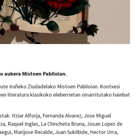
o aukera Mistoen Pabiloian.
ute Iruñeko Ziudadelako Mistoen Pabiloian. Kontxesi
n literatura klasikoko eleberrietan oinarritutako hainbat
tak: Itziar Alforja, Fernanda Alvarez, Jose Miguel
ia, Raquel Ingles, La Chincheta Bruna, Josan Lopez de
aegui, Marijose Recalde, Juan Sukilbide, Hector Urra,