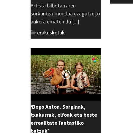
Artista bilbotarraren
sorkuntza-mundua ezagutzeko
aukera ematen du [...]
erakusketak
‘Bego Anton. Sorginak,
txakurrak, elfoak eta beste
errealitate fantastiko
batzuk’