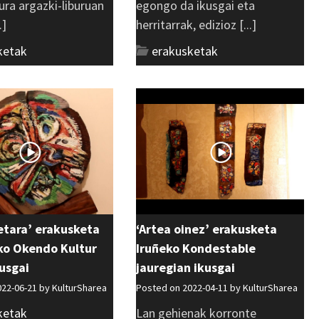
tura argazki-liburuan
egongo da ikusgai eta
.]
herritarrak, edizioz [...]
ketak
erakusketak
etara’ erakusketa
‘Artea oinez’ erakusketa
ko Okendo Kultur
Iruñeko Kondestable
usgai
jauregian ikusgai
022-06-21 by
KulturSharea
Posted on 2022-04-11 by
KulturSharea
ketak
Lan gehienak korronte