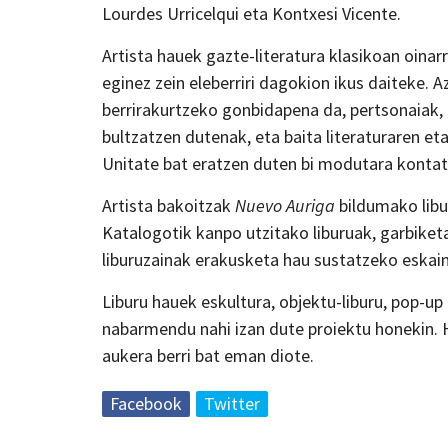
Lourdes Urricelqui eta Kontxesi Vicente.
Artista hauek gazte-literatura klasikoan oinarr
eginez zein eleberriri dagokion ikus daiteke. 
berrirakurtzeko gonbidapena da, pertsonaiak, 
bultzatzen dutenak, eta baita literaturaren eta
Unitate bat eratzen duten bi modutara kontatu
Artista bakoitzak
Nuevo Auriga
bildumako libu
Katalogotik kanpo utzitako liburuak, garbike
liburuzainak erakusketa hau sustatzeko eskaini
Liburu hauek eskultura, objektu-liburu, pop-up
nabarmendu nahi izan dute proiektu honekin. Ha
aukera berri bat eman diote.
Facebook
Twitter