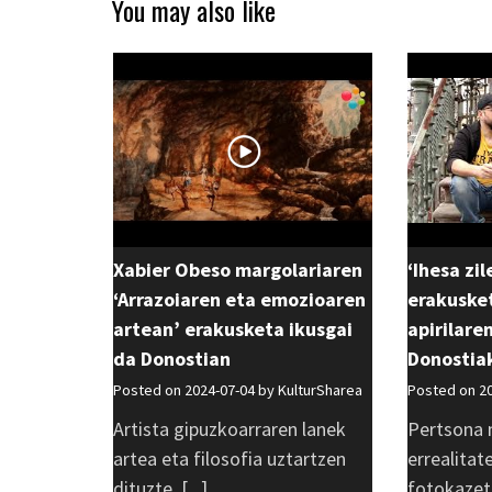
You may also like
Xabier Obeso margolariaren
‘Ihesa zil
‘Arrazoiaren eta emozioaren
erakuske
artean’ erakusketa ikusgai
apirilare
da Donostian
Donostia
Posted on 2024-07-04 by
KulturSharea
Posted on 2
Artista gipuzkoarraren lanek
Pertsona 
artea eta filosofia uztartzen
errealitat
dituzte, [...]
fotokazeta