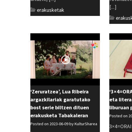
[...]
erakusketak
erakus
‘Zeruratzea’, Lua Ribeira
‘3×4=ORA
argazkilariak garatutako
eta liter
bost serie biltzen dituen
liburuan 
erakusketa Tabakaleran
Posted on 2
Posted on 2023-06-09 by
KulturSharea
3×4=ORAIN