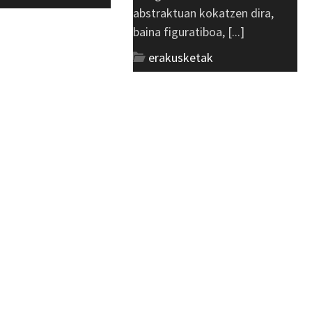
abstraktuan kokatzen dira,
baina figuratiboa, [...]
erakusketak