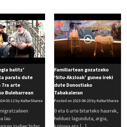
egia balitz’
Familiartean gozatzeko
ta paratu dute
‘Situ-Akzioak’ gunea ireki
n 7ra arte
dute Donostiako
ko Bulebarrean
Tabakaleran
024-03-12 by
KulturSharea
Posted on 2023-06-20 by
KulturSharea
migratzaileen
0 eta 6 urte bitarteko haurrek,
ea lau
helduez lagunduta, argia,
riren irudien bidez
kolorea eta [...]