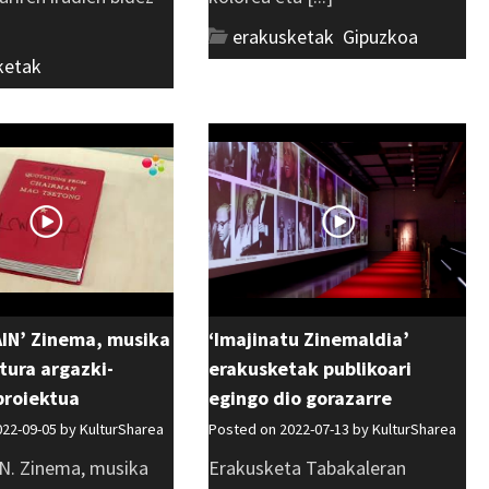
erakusketak
,
Gipuzkoa
ketak
IN’ Zinema, musika
‘Imajinatu Zinemaldia’
atura argazki-
erakusketak publikoari
proiektua
egingo dio gorazarre
022-09-05 by
KulturSharea
Posted on 2022-07-13 by
KulturSharea
. Zinema, musika
Erakusketa Tabakaleran