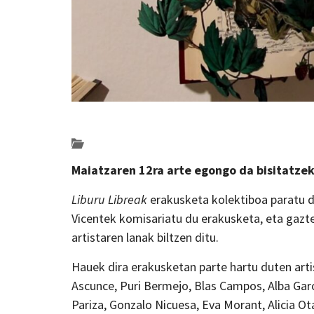
Posted on 2021-03-17 by
KulturSharea
erakusketak
Maiatzaren 12ra arte egongo da bisitatzek
Liburu Libreak
erakusketa kolektiboa paratu d
Vicentek komisariatu du erakusketa, eta gaztee
artistaren lanak biltzen ditu.
Hauek dira erakusketan parte hartu duten artis
Ascunce, Puri Bermejo, Blas Campos, Alba Garc
Pariza, Gonzalo Nicuesa, Eva Morant, Alicia Ot