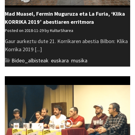
Mad Muasel, Fermin Muguruza eta La Furia, ‘Klika
KORRIKA 2019’ abestiaren erritmora
Posted on 2018-11-29 by
KulturSharea
Gaur aurkeztu dute 21. Korrikaren abestia Bilbon: Klika
Korrika 2019 [...]
Bideo_albisteak
,
euskara
,
musika