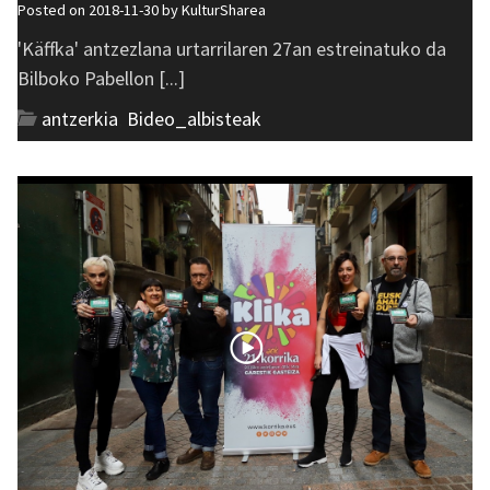
Posted on 2018-11-30 by
KulturSharea
'Käffka' antzezlana urtarrilaren 27an estreinatuko da
Bilboko Pabellon [...]
antzerkia
,
Bideo_albisteak