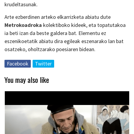
krudeltasunak.
Arte ezberdinen arteko elkarrizketa abiatu dute
Metrokoadroka
kolektiboko kideek, eta topatutakoa
ia beti izan da beste galdera bat. Elementu ez
eszenikoetatik abiatu dira egileak eszenarako lan bat
osatzeko, oholtzarako poesiaren bidean.
Facebook
Twitter
You may also like