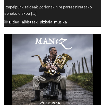
Txapelpunk taldeak Zorionak nire partez niretzako
izeneko diskoa [...]
Bideo_albisteak
,
Bizkaia
,
musika