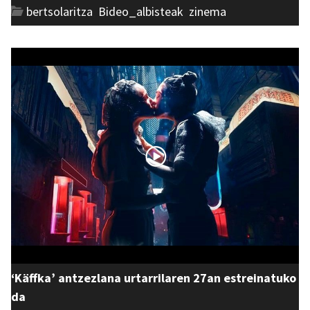
bertsolaritza
,
Bideo_albisteak
,
zinema
‘Käffka’ antzezlana urtarrilaren 27an estreinatuko
da