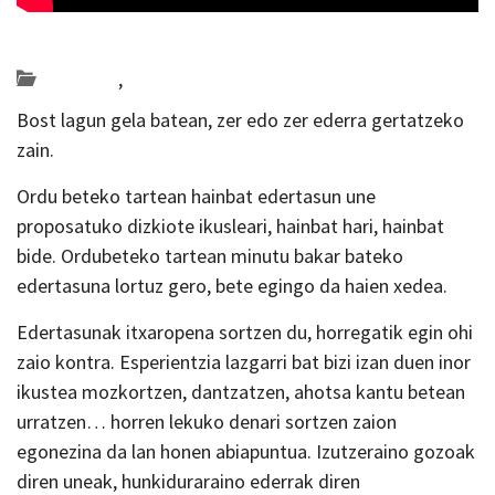
Posted on 2019-01-16 by
KulturSharea
antzerkia
,
Bideo_albisteak
Bost lagun gela batean, zer edo zer ederra gertatzeko
zain.
Ordu beteko tartean hainbat edertasun une
proposatuko dizkiote ikusleari, hainbat hari, hainbat
bide. Ordubeteko tartean minutu bakar bateko
edertasuna lortuz gero, bete egingo da haien xedea.
Edertasunak itxaropena sortzen du, horregatik egin ohi
zaio kontra. Esperientzia lazgarri bat bizi izan duen inor
ikustea mozkortzen, dantzatzen, ahotsa kantu betean
urratzen… horren lekuko denari sortzen zaion
egonezina da lan honen abiapuntua. Izutzeraino gozoak
diren uneak, hunkiduraraino ederrak diren