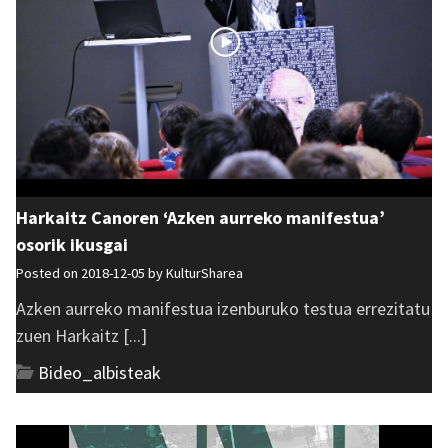
Harkaitz Canoren ‘Azken aurreko manifestua’
osorik ikusgai
Posted on 2018-12-05 by
KulturSharea
Azken aurreko manifestua izenburuko testua errezitatu
zuen Harkaitz [...]
Bideo_albisteak