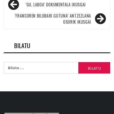
Bidalketetan
‘GU, LABOA’ DOKUMENTALA IKUSGAI
zehar
nabigatu
‘FRANCOREN BILOBARI GUTUNA’ ANTZEZLANA
OSORIK IKUSGAI
BILATU
Bilatu: