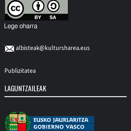
albisteak@kultursharea.eus
Publizitatea
LAGUNTZAILEAK