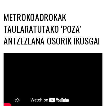
METROKOADROKAK
TAULARATUTAKO ‘POZA’
ANTZEZLANA OSORIK IKUSGAI