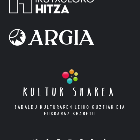
KULTUR SHAREA
ZABALDU KULTURAREN LEIHO GUZTIAK ETA
EUSKARAZ SHARETU