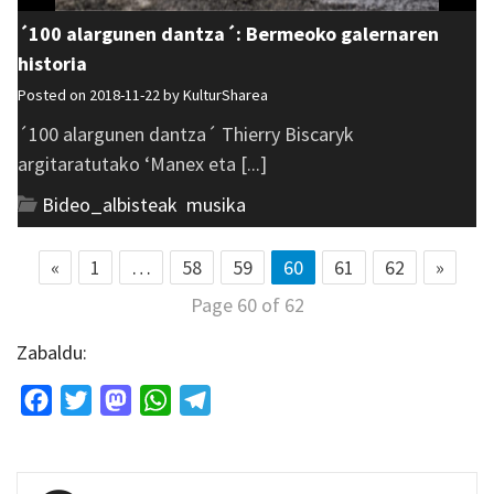
´100 alargunen dantza´: Bermeoko galernaren
historia
Posted on 2018-11-22 by
KulturSharea
´100 alargunen dantza´ Thierry Biscaryk
argitaratutako ‘Manex eta [...]
Bideo_albisteak
,
musika
«
1
…
58
59
60
61
62
»
Page 60 of 62
Zabaldu:
Facebook
Twitter
Mastodon
WhatsApp
Telegram