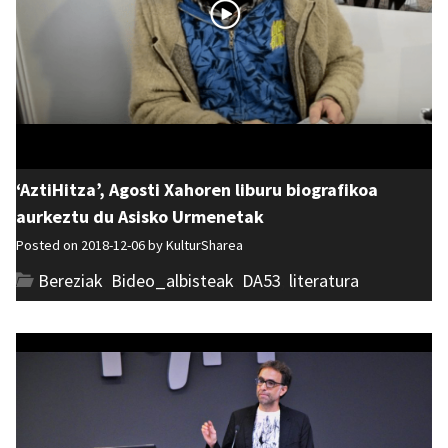
‘AztiHitza’, Agosti Xahoren liburu biografikoa
aurkeztu du Asisko Urmenetak
Posted on 2018-12-06 by
KulturSharea
Bereziak
,
Bideo_albisteak
,
DA53
,
literatura