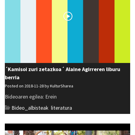
´Kamisoi zuri zetazkoa´ Alaine Agirreren liburu
berria
Posted on 2018-11-28 by
KulturSharea
Bideoaren egilea: Erein
Bideo_albisteak
,
literatura