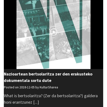
Nazioartean bertsolaritza zer den erakusteko
dokumentala sortu dute
Posted on 2018-12-05 by
KulturSharea
What is bertsolaritza? (Zer da bertsolaritza?) galdera
honi erantzunez [...]