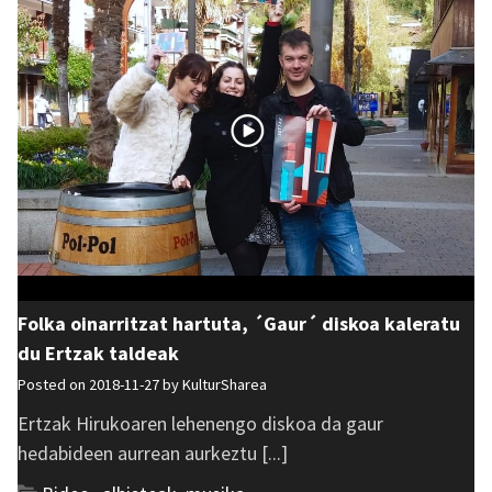
Folka oinarritzat hartuta, ´Gaur´ diskoa kaleratu
du Ertzak taldeak
Posted on 2018-11-27 by
KulturSharea
Ertzak Hirukoaren lehenengo diskoa da gaur
hedabideen aurrean aurkeztu [...]