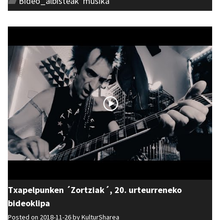
Bideo_albisteak
,
musika
Txapelpunken ´Zortziak´, 20. urteurreneko
bideoklipa
Posted on 2018-11-26 by
KulturSharea