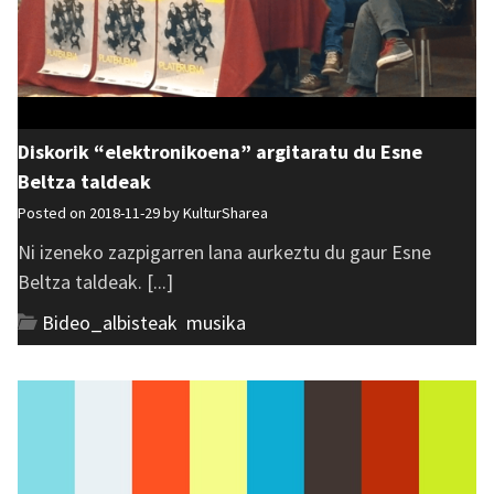
Diskorik “elektronikoena” argitaratu du Esne
Beltza taldeak
Posted on 2018-11-29 by
KulturSharea
Ni izeneko zazpigarren lana aurkeztu du gaur Esne
Beltza taldeak. [...]
Bideo_albisteak
,
musika