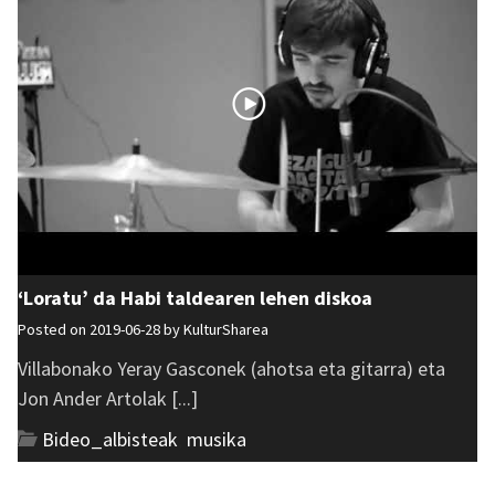
‘Loratu’ da Habi taldearen lehen diskoa
Posted on 2019-06-28 by
KulturSharea
Villabonako Yeray Gasconek (ahotsa eta gitarra) eta
Jon Ander Artolak [...]
Bideo_albisteak
,
musika