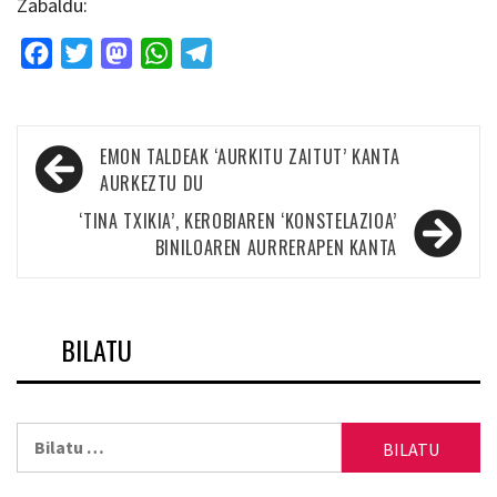
Zabaldu:
Facebook
Twitter
Mastodon
WhatsApp
Telegram
Bidalketetan
EMON TALDEAK ‘AURKITU ZAITUT’ KANTA
zehar
AURKEZTU DU
nabigatu
‘TINA TXIKIA’, KEROBIAREN ‘KONSTELAZIOA’
BINILOAREN AURRERAPEN KANTA
BILATU
Bilatu: