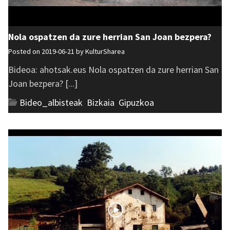
Nola ospatzen da zure herrian San Joan bezpera?
Posted on 2019-06-21 by
KulturSharea
Bideoa: ahotsak.eus Nola ospatzen da zure herrian San
Joan bezpera? [...]
Bideo_albisteak
,
Bizkaia
,
Gipuzkoa