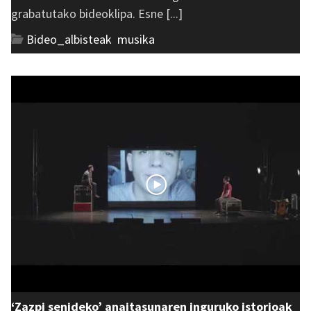
grabatutako bideoklipa. Esne [...]
Bideo_albisteak
,
musika
‘Zazpi senideko’ anaitasunaren inguruko istorioak