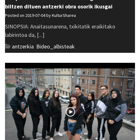
biltzen dituen antzerki obra osorik ikusgai
Posted on 2019-07-04 by
KulturSharea
SINOPSIA: Anaitasunarena, txikitatik eraikitako
labirintoa da, [...]
antzerkia
,
Bideo_albisteak