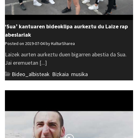
‘Sua’ kantuaren bideoklipa aurkeztu du Laize rap
abeslariak
Posted on 2019-07-04 by
KulturSharea
Laizek aurten aurkeztu duen bigarren abestia da Sua.
Jai eremuetan [...]
Bideo_albisteak
,
Bizkaia
,
musika