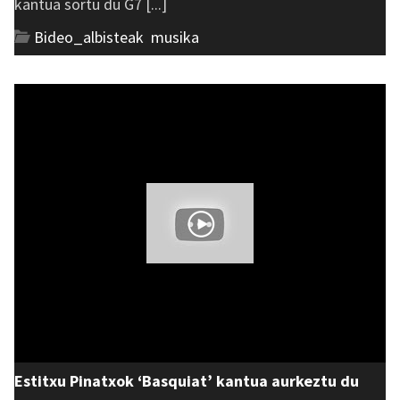
kantua sortu du G7 [...]
Bideo_albisteak
,
musika
Estitxu Pinatxok ‘Basquiat’ kantua aurkeztu du