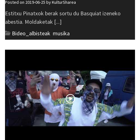
Posted on 2019-06-25 by
KulturSharea
Estitxu Pinatxok berak sortu du Basquiat izeneko
abestia. Moldaketak [...]
Bideo_albisteak
,
musika