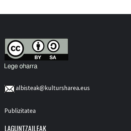
albisteak@kultursharea.eus
Publizitatea
LAGUNTZAILEAK