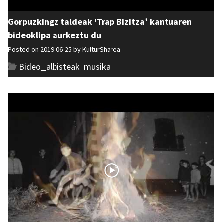
Gorpuzkingz taldeak ‘Trap Bizitza’ kantuaren
bideoklipa aurkeztu du
Posted on 2019-06-25 by
KulturSharea
Bideo_albisteak
,
musika