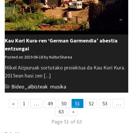
Kau Kori Kura-ren ‘German Garmendia’ abestia
entzungai
Posted on 2019-06-18 by
KulturSharea
Mikel Aizpuruak sortutako proiektua da Kau Kori Kura.
2015ean hasi zen [...]
Bideo_albisteak
,
musika
«
1
…
49
50
51
52
53
…
63
»
Page 51 of 63