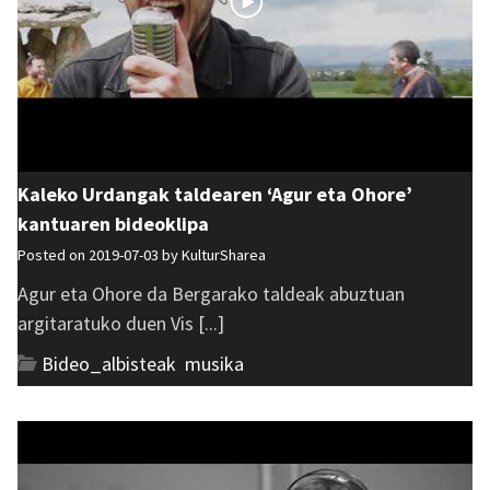
Kaleko Urdangak taldearen ‘Agur eta Ohore’
kantuaren bideoklipa
Posted on 2019-07-03 by
KulturSharea
Agur eta Ohore da Bergarako taldeak abuztuan
argitaratuko duen Vis [...]
Bideo_albisteak
,
musika