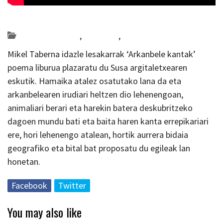
Posted on 2021-03-31 by
KulturSharea
Bideo_albisteak
,
literatura
,
Nafarroa
Mikel Taberna idazle lesakarrak ‘Arkanbele kantak’
poema liburua plazaratu du Susa argitaletxearen
eskutik. Hamaika atalez osatutako lana da eta
arkanbelearen irudiari heltzen dio lehenengoan,
animaliari berari eta harekin batera deskubritzeko
dagoen mundu bati eta baita haren kanta errepikariari
ere, hori lehenengo atalean, hortik aurrera bidaia
geografiko eta bital bat proposatu du egileak lan
honetan.
Facebook
Twitter
You may also like