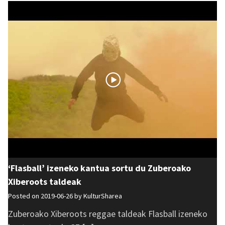
‘Flasball’ izeneko kantua sortu du Zuberoako
Xiberoots taldeak
Posted on 2019-06-26 by
KulturSharea
Zuberoako Xiberoots reggae taldeak Flasball izeneko