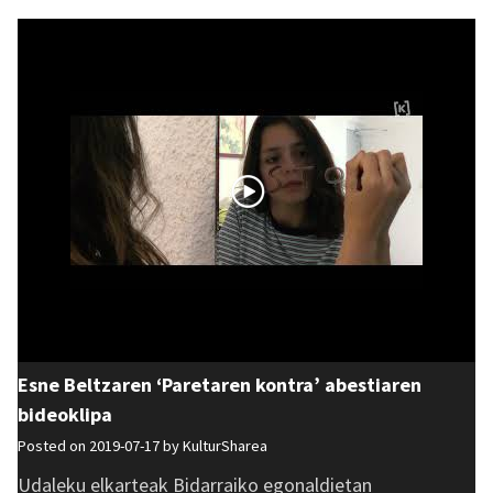
Esne Beltzaren ‘Paretaren kontra’ abestiaren
bideoklipa
Posted on 2019-07-17 by
KulturSharea
Udaleku elkarteak Bidarraiko egonaldietan