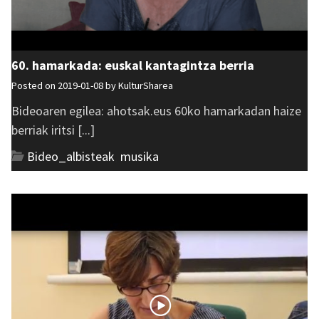
60. hamarkada: euskal kantagintza berria
Posted on 2019-01-08 by
KulturSharea
Bideoaren egilea: ahotsak.eus 60ko hamarkadan haize
berriak iritsi [...]
Bideo_albisteak
,
musika