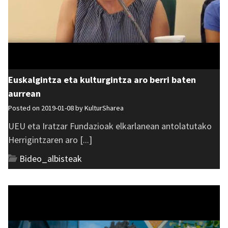
Euskalgintza eta kulturgintza aro berri baten
aurrean
Posted on 2019-01-08 by
KulturSharea
UEU eta Iratzar Fundazioak elkarlanean antolatutako
Herrigintzaren aro [...]
Bideo_albisteak