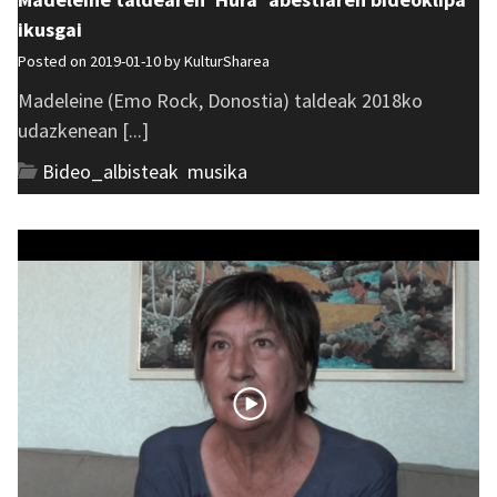
ikusgai
Posted on 2019-01-10 by
KulturSharea
Madeleine (Emo Rock, Donostia) taldeak 2018ko
udazkenean [...]
Bideo_albisteak
,
musika