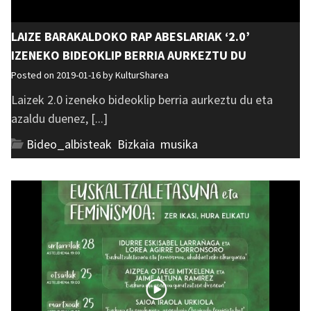
LAIZE BARAKALDOKO RAP ABESLARIAK ‘2.0’
IZENEKO BIDEOKLIP BERRIA AURKEZTU DU
Posted on 2019-01-16 by
KulturSharea
Laizek 2.0 izeneko bideoklip berria aurkeztu du eta
azaldu duenez, [...]
Bideo_albisteak
,
Bizkaia
,
musika