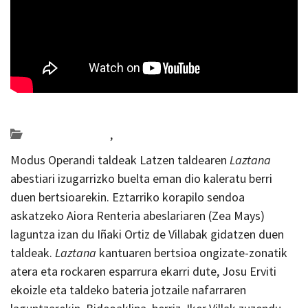
Posted on 2023-03-31 by
KulturSharea
Bideo_albisteak
,
musika
Modus Operandi taldeak Latzen taldearen
Laztana
abestiari izugarrizko buelta eman dio kaleratu berri
duen bertsioarekin. Eztarriko korapilo sendoa
askatzeko Aiora Renteria abeslariaren (Zea Mays)
laguntza izan du Iñaki Ortiz de Villabak gidatzen duen
taldeak.
Laztana
kantuaren bertsioa ongizate-zonatik
atera eta rockaren esparrura ekarri dute, Josu Erviti
ekoizle eta taldeko bateria jotzaile nafarraren