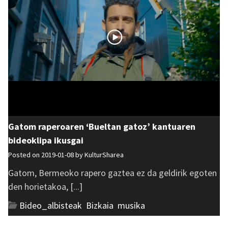
Gatom raperoaren ‘Bueltan gatoz’ kantuaren
bideoklipa ikusgai
Posted on 2019-01-08 by
KulturSharea
Gatom, Bermeoko rapero gaztea ez da geldirik egoten
den horietakoa, [...]
Bideo_albisteak
,
Bizkaia
,
musika