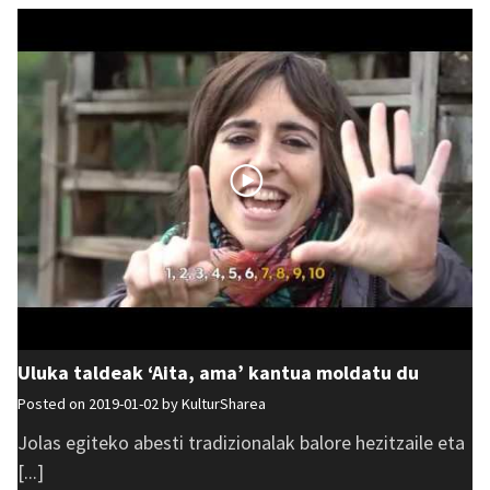
Uluka taldeak ‘Aita, ama’ kantua moldatu du
Posted on 2019-01-02 by
KulturSharea
Jolas egiteko abesti tradizionalak balore hezitzaile eta
[...]