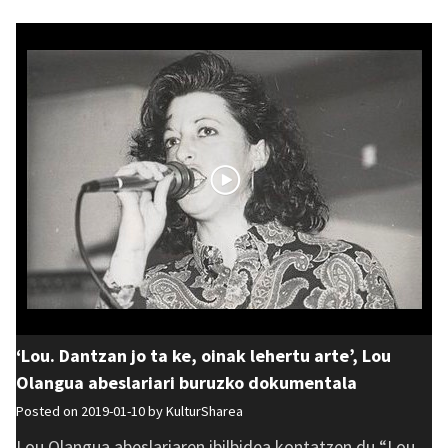
‘Lou. Dantzan jo ta ke, oinak lehertu arte’, Lou
Olangua abeslariari buruzko dokumentala
Posted on 2019-01-10 by
KulturSharea
Lou Olangua abeslariaren ibilbidea kontatzen du “Lou.