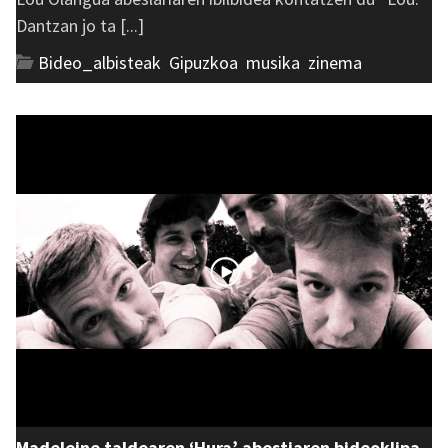
Dantzan jo ta [...]
Bideo_albisteak
,
Gipuzkoa
,
musika
,
zinema
Madeleine taldearen ‘Hura’ abestiaren bideoklipa