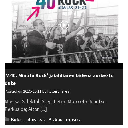
‘V.40. Minutu Rock’ jaialdiaren bideoa aurkeztu
dute
Posted on 2019-01-11 by
KulturSharea
Musika: Selektah Stepi Letra: Moro eta Juantxo
Perkusioa; Aitor [...]
Bideo_albisteak
,
Bizkaia
,
musika