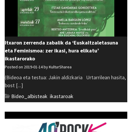
Itxaron zerrenda zabalik da ‘Euskaltzaletasuna
eta Feminismoa: zer ikasi, hura elikatu’
ikastarorako
Posted on 2019-01-14 by
KulturSharea
(Bideoa eta testua: Jakin aldizkaria Urtarrilean hasita,
bost [...]
Bideo_albisteak
,
ikastaroak