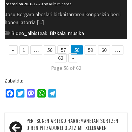
Posted on 2018-12-20 by
KulturSharea
Josu Bergara abeslari bizkaitarraren konposizio berri
honen jatorria [...]
Bideo_albisteak
,
Bizkaia
,
musika
«
1
…
56
57
58
59
60
…
62
»
Page 58 of 62
Zabaldu:
Facebook
Twitter
Mastodon
WhatsApp
Telegram
Bidalketetan
PERTSONEN ARTEKO HARREMANETAN SORTZEN
zehar
DIREN PITZADUREI OLATZ MITXELENAREN