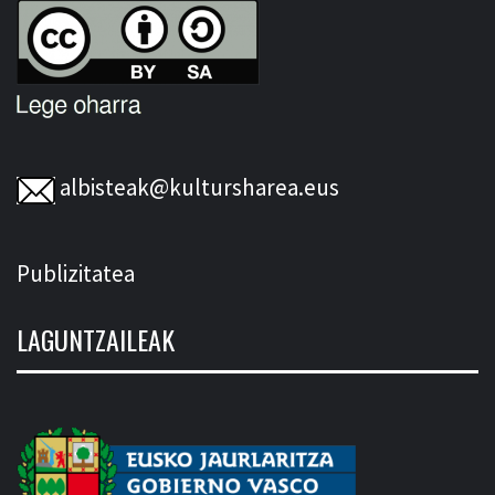
albisteak@kultursharea.eus
Publizitatea
LAGUNTZAILEAK