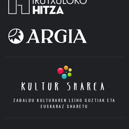
KULTUR SHAREA
ZABALDU KULTURAREN LEIHO GUZTIAK ETA
EUSKARAZ SHARETU