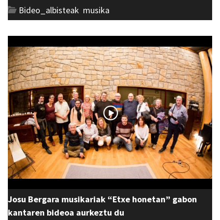
Bideo_albisteak
,
musika
Josu Bergara musikariak “Etxe honetan” gabon
kantaren bideoa aurkeztu du