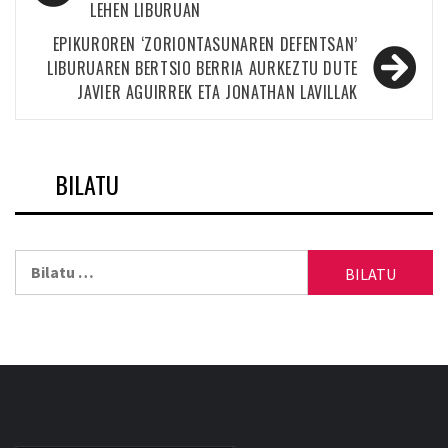
LEHEN LIBURUAN
nabigatu
EPIKUROREN ‘ZORIONTASUNAREN DEFENTSAN’
LIBURUAREN BERTSIO BERRIA AURKEZTU DUTE
JAVIER AGUIRREK ETA JONATHAN LAVILLAK
BILATU
Bilatu: