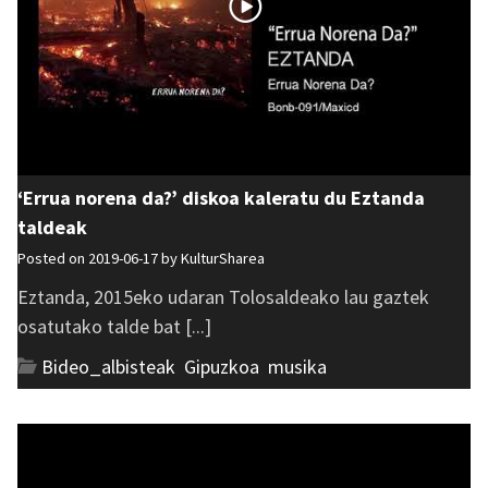
‘Errua norena da?’ diskoa kaleratu du Eztanda
taldeak
Posted on 2019-06-17 by
KulturSharea
Eztanda, 2015eko udaran Tolosaldeako lau gaztek
osatutako talde bat [...]
Bideo_albisteak
,
Gipuzkoa
,
musika