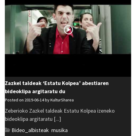
Zazkel taldeak ‘Estatu Kolpea’ abestiaren
bideoklipa argitaratu du
Posted on 2019-06-14 by
KulturSharea
Zeberioko Zazkel taldeak Estatu Kolpea izeneko
bideoklipa argitaratu [...]
Bideo_albisteak
,
musika