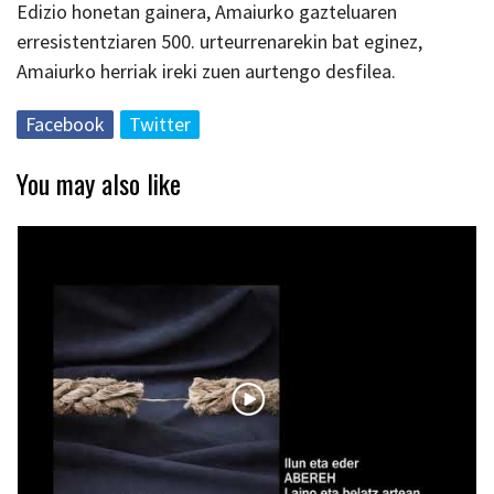
Edizio honetan gainera, Amaiurko gazteluaren
erresistentziaren 500. urteurrenarekin bat eginez,
Amaiurko herriak ireki zuen aurtengo desfilea.
Facebook
Twitter
You may also like