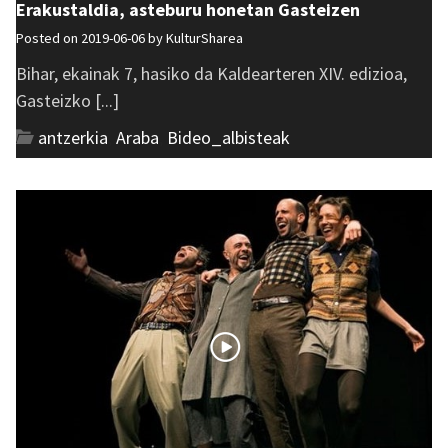
Erakustaldia, asteburu honetan Gasteizen
Posted on 2019-06-06 by
KulturSharea
Bihar, ekainak 7, hasiko da Kaldearteren XIV. edizioa,
Gasteizko [...]
antzerkia
,
Araba
,
Bideo_albisteak