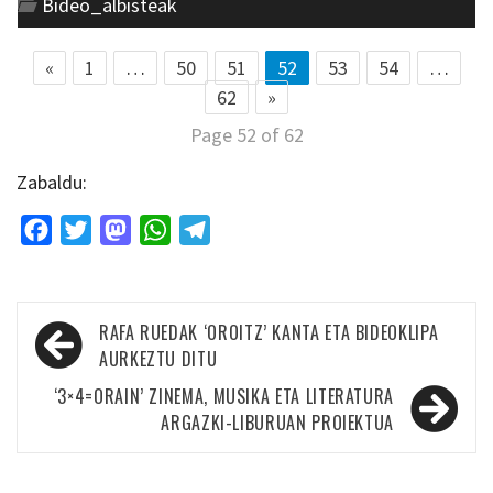
Bideo_albisteak
«
1
…
50
51
52
53
54
…
62
»
Page 52 of 62
Zabaldu:
Facebook
Twitter
Mastodon
WhatsApp
Telegram
Bidalketetan
RAFA RUEDAK ‘OROITZ’ KANTA ETA BIDEOKLIPA
zehar
AURKEZTU DITU
nabigatu
‘3×4=ORAIN’ ZINEMA, MUSIKA ETA LITERATURA
ARGAZKI-LIBURUAN PROIEKTUA