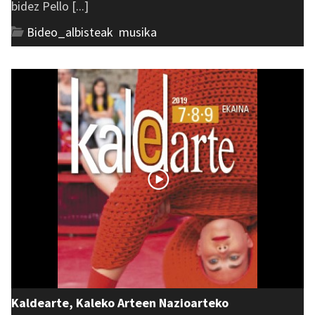
bidez Pello [...]
Bideo_albisteak
,
musika
Kaldearte, Kaleko Arteen Nazioarteko