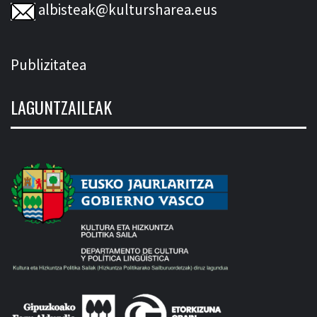
albisteak@kultursharea.eus
Publizitatea
LAGUNTZAILEAK