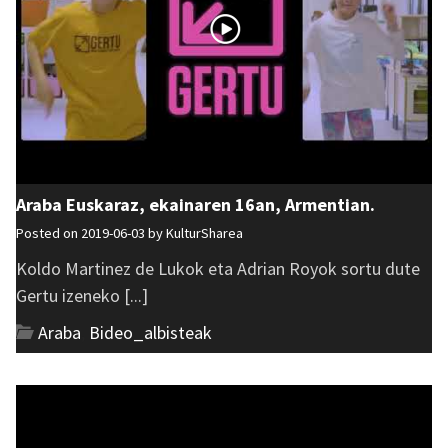
Araba Euskaraz, ekainaren 16an, Armentian.
Posted on 2019-06-03 by
KulturSharea
Koldo Martinez de Lukok eta Adrian Royok sortu dute
Gertu izeneko [...]
Araba
,
Bideo_albisteak