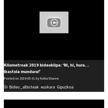
Kilometroak 2019 bideoklipa: ‘Ni, hi, hura…
Ikastola mundura!’
Posted on 2019-05-31 by
KulturSharea
Bideo_albisteak
,
euskara
,
Gipuzkoa