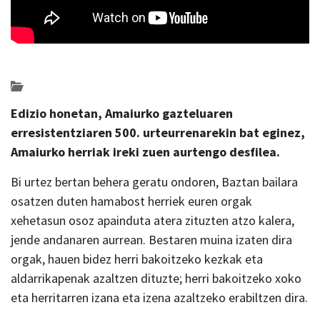
Posted on 2022-07-18 by
KulturSharea
Bideo_albisteak
Edizio honetan, Amaiurko gazteluaren
erresistentziaren 500. urteurrenarekin bat eginez,
Amaiurko herriak ireki zuen aurtengo desfilea.
Bi urtez bertan behera geratu ondoren, Baztan bailara
osatzen duten hamabost herriek euren orgak
xehetasun osoz apainduta atera zituzten atzo kalera,
jende andanaren aurrean. Bestaren muina izaten dira
orgak, hauen bidez herri bakoitzeko kezkak eta
aldarrikapenak azaltzen dituzte; herri bakoitzeko xoko
eta herritarren izana eta izena azaltzeko erabiltzen dira.