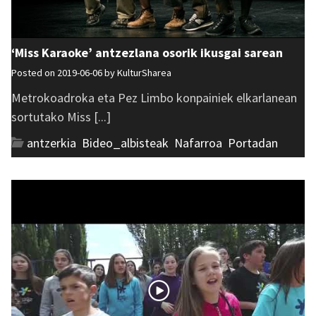
‘Miss Karaoke’ antzezlana osorik ikusgai sarean
Posted on 2019-06-06 by
KulturSharea
Metrokoadroka eta Pez Limbo konpainiek elkarlanean
sortutako Miss [...]
antzerkia
,
Bideo_albisteak
,
Nafarroa
,
Portadan