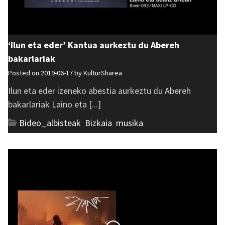
‘Ilun eta eder’ Kantua aurkeztu du Abereh
bakarlariak
Posted on 2019-06-17 by
KulturSharea
Ilun eta eder izeneko abestia aurkeztu du Abereh
bakarlariak Laino eta [...]
Bideo_albisteak
,
Bizkaia
,
musika