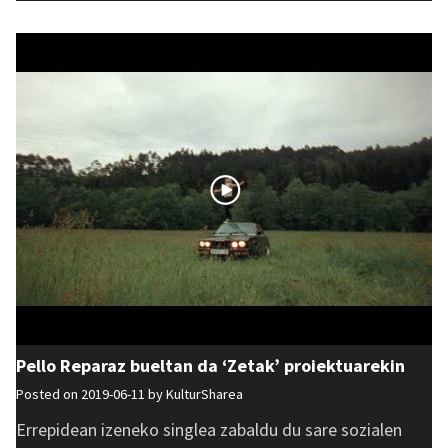
Pello Reparaz bueltan da ‘Zetak’ proiektuarekin
Posted on 2019-06-11 by
KulturSharea
Errepidean izeneko singlea zabaldu du sare sozialen