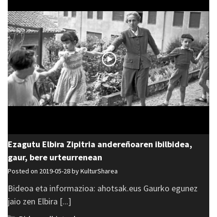
Ezagutu Elbira Zipitria andereñoaren ibilbidea,
gaur, bere urteurrenean
Posted on 2019-05-28 by
KulturSharea
Bideoa eta informazioa: ahotsak.eus Gaurko egunez
jaio zen Elbira [...]