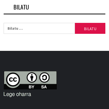
BILATU
Bilatu: