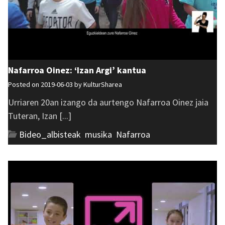
Nafarroa Oinez: ‘Izan Argi’ kantua
Posted on 2019-06-03 by
KulturSharea
Urriaren 20an izango da aurtengo Nafarroa Oinez jaia
Tuteran, Izan [...]
Bideo_albisteak
,
musika
,
Nafarroa