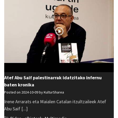
Atef Abu Saif palestinarrak idatzitako infernu
baten kronika
Posted on 2024-10-09 by
KulturSharea
Irene Arrarats eta Maialen Catalan itzultzaileek Atef
Abu Saif [...]