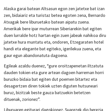
Alaska garai batean Altsasun egon zen jatetxe bat izan
zen, bidaiariz eta turistaz betea egoten zena, Bernardo
Atxagak bere liburuetako batean aipatu zuena.
Amerikak bere ipar muturrean Siberiarekin bat egiten
duen lurralde hotz hartan egin zuen jabeak nahikoa diru
jatetxe hura muntatu eta, ondoren, Etzegaraten hotel
handi eta elegante bat egiteko, igerilekua zuena, eta
gaur egun abandonatuta dagoena.
Egileak azaldu duenez, “gure oroitzapenetan iltzatuta
dauden tokien eta gure artean dagoen harreman horri
buruzko bidaia bat egiten dut poemen bitartez eta
desagertzen diren tokiek uzten diguten hutsuneari
buruz, bizitzak beste gauza batzuekin betetzen
dituenak, zorionez”.
Liburuaren egiturari dagokionez, Suarezek dio berezia