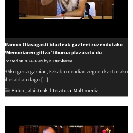
Ramon Olasagasti idazleak gazteei zuzendutako
‘Memoriaren giltza’ liburua plazaratu du
Posted on 2024-07-09 by
KulturSharea
36ko gerra garaian, Ezkaba mendian zegoen kartzelako
ihesaldian dago [...]
Bideo_albisteak
,
literatura
,
Multimedia