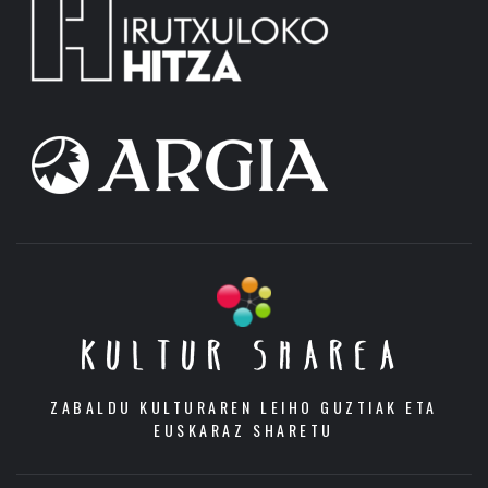
KULTUR SHAREA
ZABALDU KULTURAREN LEIHO GUZTIAK ETA
EUSKARAZ SHARETU