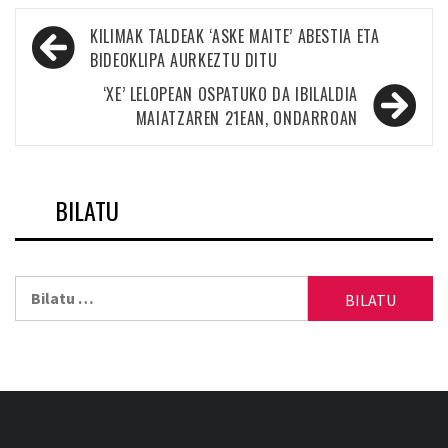
Bidalketetan
KILIMAK TALDEAK ‘ASKE MAITE’ ABESTIA ETA
zehar
BIDEOKLIPA AURKEZTU DITU
nabigatu
‘XE’ LELOPEAN OSPATUKO DA IBILALDIA
MAIATZAREN 21EAN, ONDARROAN
BILATU
Bilatu: