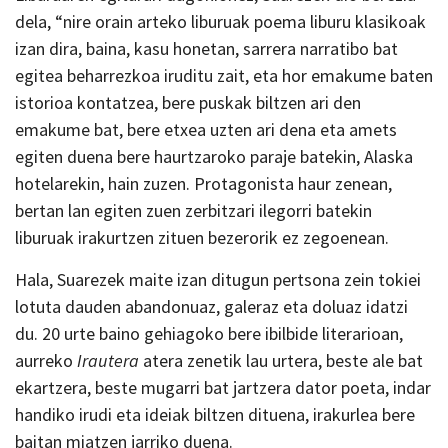
dela, “nire orain arteko liburuak poema liburu klasikoak
izan dira, baina, kasu honetan, sarrera narratibo bat
egitea beharrezkoa iruditu zait, eta hor emakume baten
istorioa kontatzea, bere puskak biltzen ari den
emakume bat, bere etxea uzten ari dena eta amets
egiten duena bere haurtzaroko paraje batekin, Alaska
hotelarekin, hain zuzen. Protagonista haur zenean,
bertan lan egiten zuen zerbitzari ilegorri batekin
liburuak irakurtzen zituen bezerorik ez zegoenean.
Hala, Suarezek maite izan ditugun pertsona zein tokiei
lotuta dauden abandonuaz, galeraz eta doluaz idatzi
du. 20 urte baino gehiagoko bere ibilbide literarioan,
aurreko
Irautera
atera zenetik lau urtera, beste ale bat
ekartzera, beste mugarri bat jartzera dator poeta, indar
handiko irudi eta ideiak biltzen dituena, irakurlea bere
baitan miatzen jarriko duena.