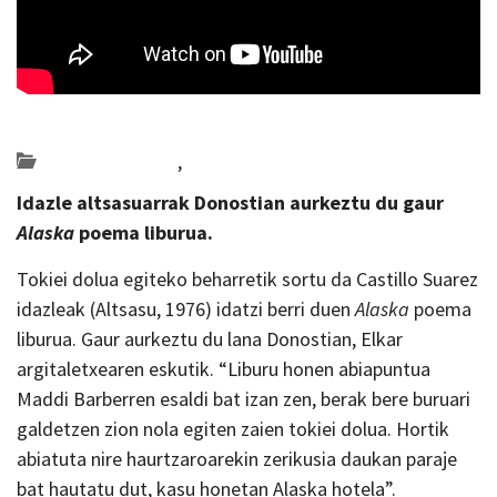
Posted on 2023-02-17 by
KulturSharea
Bideo_albisteak
,
literatura
Idazle altsasuarrak Donostian aurkeztu du gaur
Alaska
poema liburua.
Tokiei dolua egiteko beharretik sortu da Castillo Suarez
idazleak (Altsasu, 1976) idatzi berri duen
Alaska
poema
liburua. Gaur aurkeztu du lana Donostian, Elkar
argitaletxearen eskutik. “Liburu honen abiapuntua
Maddi Barberren esaldi bat izan zen, berak bere buruari
galdetzen zion nola egiten zaien tokiei dolua. Hortik
abiatuta nire haurtzaroarekin zerikusia daukan paraje
bat hautatu dut, kasu honetan Alaska hotela”.