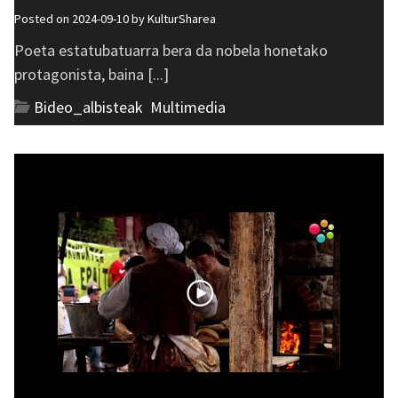
Posted on 2024-09-10 by
KulturSharea
Poeta estatubatuarra bera da nobela honetako
protagonista, baina [...]
Bideo_albisteak
,
Multimedia