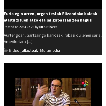
Euria egin arren, orgen festak Elizondoko kaleak
alaitu zituen atzo eta jai giroa izan zen nagusi
Posted on 2024-07-23 by
KulturSharea
Aurtengoan, Gartzaingo karrozak irabazi du lehen saria,
Ameriketara [...]
Bideo_albisteak
,
Multimedia