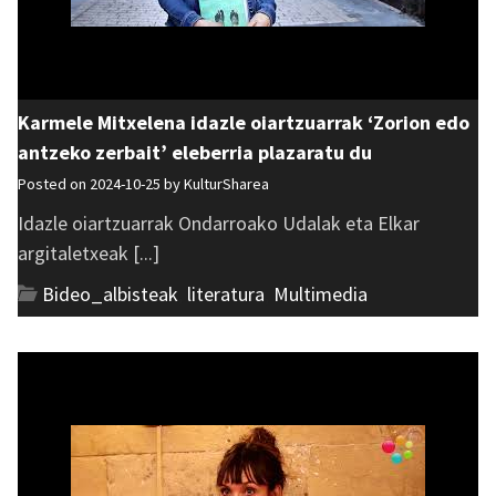
Karmele Mitxelena idazle oiartzuarrak ‘Zorion edo
antzeko zerbait’ eleberria plazaratu du
Posted on 2024-10-25 by
KulturSharea
Idazle oiartzuarrak Ondarroako Udalak eta Elkar
argitaletxeak [...]
Bideo_albisteak
,
literatura
,
Multimedia