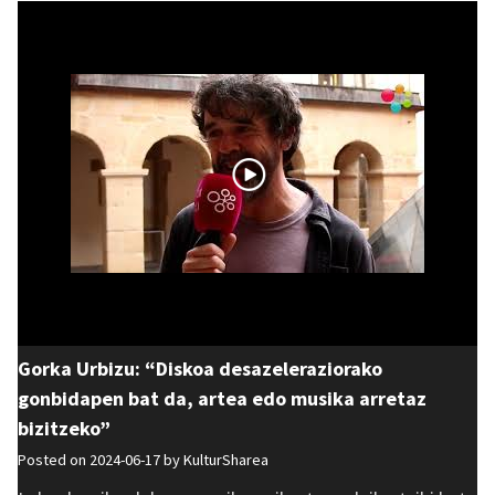
Gorka Urbizu: “Diskoa desazeleraziorako
gonbidapen bat da, artea edo musika arretaz
bizitzeko”
Posted on 2024-06-17 by
KulturSharea