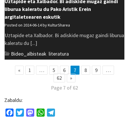
Uztapide eta Xalbador. Bi adiskide mugaz gaindi
liburua kaleratu du Pako Aristik Erein
argitaletxearen eskutik
Posted on 2024-06-14 by
KulturSharea
Uztapide eta Xalbador. Bi adiskide mugaz gaindi liburua
kaleratu du [...]
Bideo_albisteak
,
literatura
«
1
…
5
6
7
8
9
…
62
»
Page 7 of 62
Zabaldu:
Facebook
Twitter
Mastodon
WhatsApp
Telegram