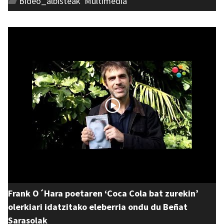
Bideo_albisteak
,
Multimedia
Frank O´Hara poetaren ‘Coca Cola bat zurekin’
olerkiari idatzitako eleberria ondu du Beñat
Sarasolak