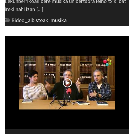
Lekunberrikoak bere musika unibertsora leiho txiki bat
ireki nahi izan [...]
Bideo_albisteak
,
musika