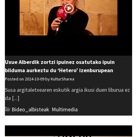
Uxue Alberdik zortzi ipuinez osatutako ipuin
bilduma aurkeztu du ‘Hetero’ izenburupean
Posted on 2024-10-09 by
KulturSharea
Susa argitaletxearen eskutik argia ikusi duen liburua ez
da [...]
Bideo_albisteak
,
Multimedia