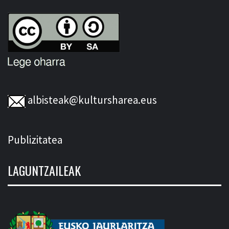
albisteak@kultursharea.eus
Publizitatea
LAGUNTZAILEAK