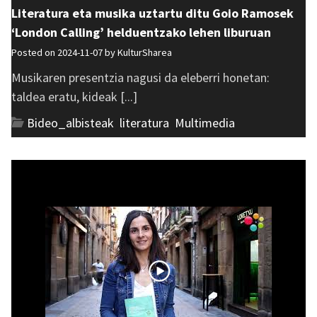
Literatura eta musika uztartu ditu Goio Ramosek
‘London Calling’ helduentzako lehen liburuan
Posted on 2024-11-07 by
KulturSharea
Musikaren presentzia nagusi da eleberri honetan:
taldea eratu, kideak [...]
Bideo_albisteak
,
literatura
,
Multimedia