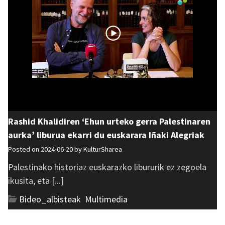
Rashid Khalidiren ‘Ehun urteko gerra Palestinaren
aurka’ liburua ekarri du euskarara Iñaki Alegriak
Posted on 2024-06-20 by
KulturSharea
Palestinako historiaz euskarazko libururik ez zegoela
ikusita, eta [...]
Bideo_albisteak
,
Multimedia