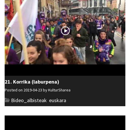
21. Korrika (laburpena)
Posted on 2019-04-23 by
KulturSharea
Bideo_albisteak
,
euskara