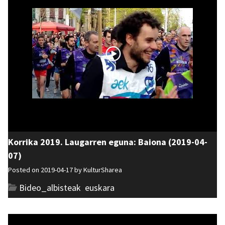
Korrika 2019. Laugarren eguna: Baiona (2019-04-
07)
Posted on 2019-04-17 by
KulturSharea
Bideo_albisteak
,
euskara