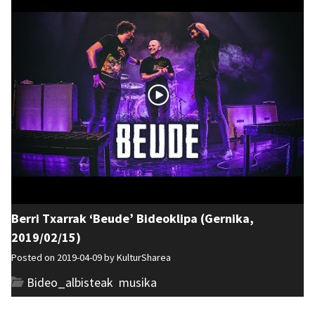
Berri Txarrak ‘Beude’ Bideoklipa (Gernika,
2019/02/15)
Posted on 2019-04-09 by
KulturSharea
Bideo_albisteak
,
musika