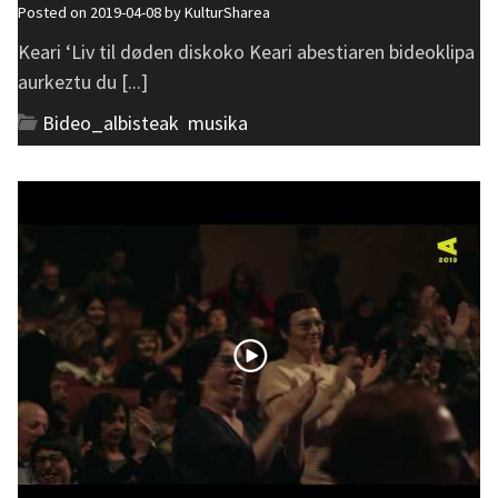
Posted on 2019-04-08 by
KulturSharea
Keari ‘Liv til døden diskoko Keari abestiaren bideoklipa
aurkeztu du [...]
Bideo_albisteak
,
musika