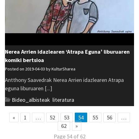
Nerea Arrien idazlearen ‘Atrapa Eguna’ liburuaren
komiki bertsioa
Posted on 2019-04-03 by
KulturSharea
Antthony Saavedrak Nerea Arrien idazlearen Atrapa
eguna liburuaren [...]
Bideo_albisteak
,
literatura
«
1
…
52
53
54
55
56
…
62
»
Page 54 of 62