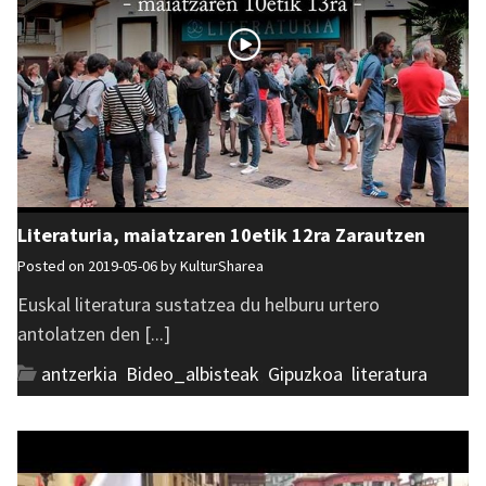
Literaturia, maiatzaren 10etik 12ra Zarautzen
Posted on 2019-05-06 by
KulturSharea
Euskal literatura sustatzea du helburu urtero
antolatzen den [...]
antzerkia
,
Bideo_albisteak
,
Gipuzkoa
,
literatura