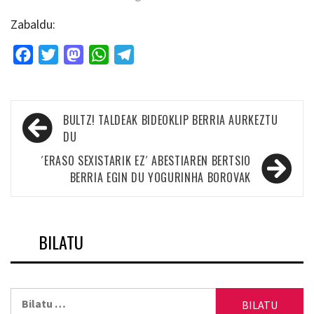
Zabaldu:
Facebook
Twitter
Mastodon
WhatsApp
Telegram
Bidalketetan
BULTZ! TALDEAK BIDEOKLIP BERRIA AURKEZTU
zehar
DU
nabigatu
´ERASO SEXISTARIK EZ´ ABESTIAREN BERTSIO
BERRIA EGIN DU YOGURINHA BOROVAK
BILATU
Bilatu: