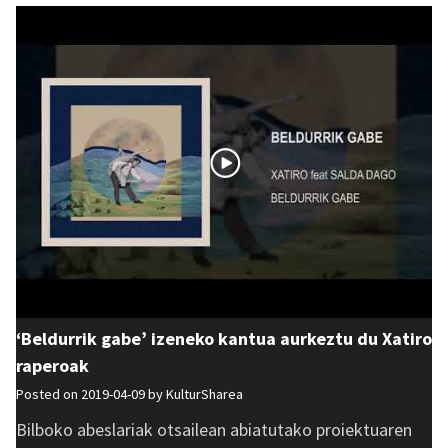
‘Beldurrik gabe’ izeneko kantua aurkeztu du Xatiro
raperoak
Posted on 2019-04-09 by
KulturSharea
Bilboko abeslariak otsailean abiatutako proiektuaren