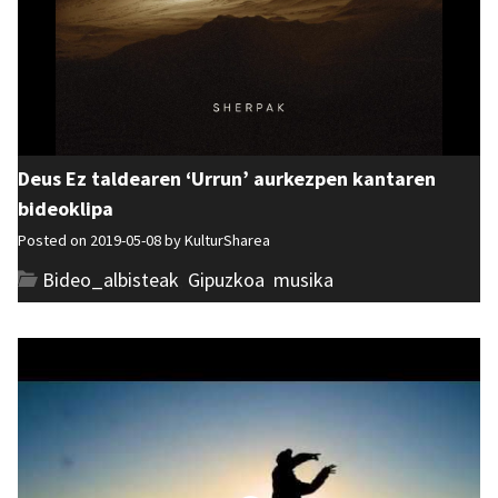
Deus Ez taldearen ‘Urrun’ aurkezpen kantaren
bideoklipa
Posted on 2019-05-08 by
KulturSharea
Bideo_albisteak
,
Gipuzkoa
,
musika