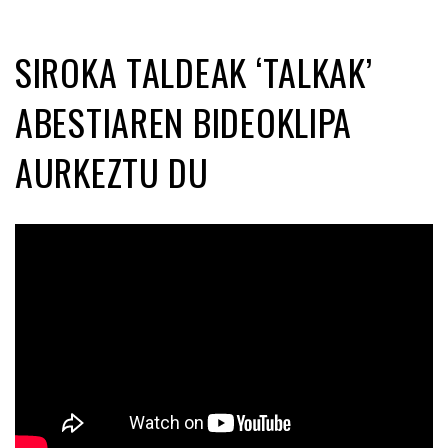
SIROKA TALDEAK ‘TALKAK’
ABESTIAREN BIDEOKLIPA
AURKEZTU DU