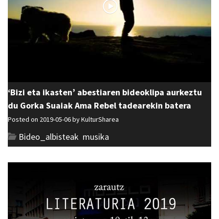
‘Bizi eta ikasten’ abestiaren bideoklipa aurkeztu
du Gorka Suaiak Ama Rebel tadearekin batera
Posted on 2019-05-06 by
KulturSharea
Bideo_albisteak
,
musika