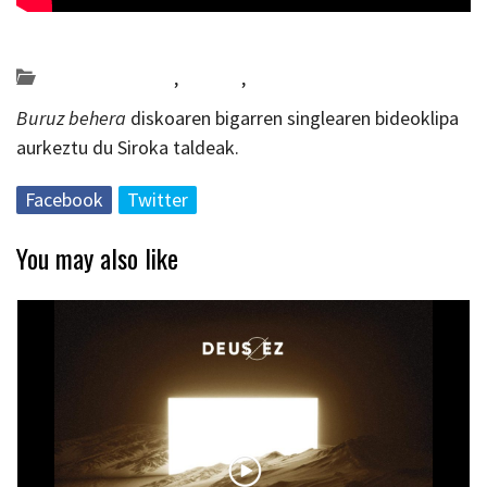
Posted on 2019-01-22 by
KulturSharea
Bideo_albisteak
,
Bizkaia
,
musika
Buruz behera
diskoaren bigarren singlearen bideoklipa
aurkeztu du Siroka taldeak.
Facebook
Twitter
You may also like