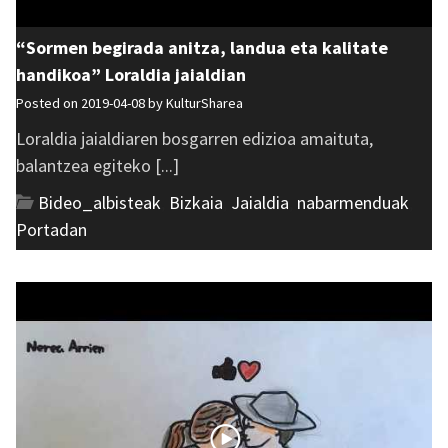
“Sormen begirada anitza, landua eta kalitate
handikoa” Loraldia jaialdian
Posted on 2019-04-08 by
KulturSharea
Loraldia jaialdiaren bosgarren edizioa amaituta,
balantzea egiteko [...]
Bideo_albisteak
,
Bizkaia
,
Jaialdia
,
nabarmenduak
,
Portadan