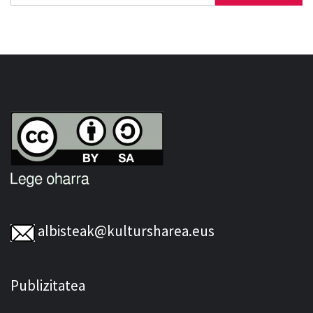
albisteak@kultursharea.eus
Publizitatea