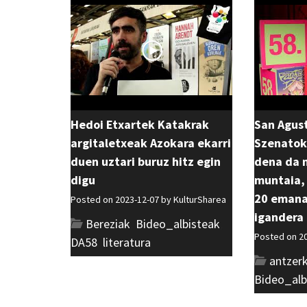
Hedoi Etxartek Katakrak
San Agust
argitaletxeak Azokara ekarri
Szenatok
duen uztari buruz hitz egin
dena da 
digu
muntaia,
20 emanal
Posted on 2023-12-07 by
KulturSharea
igandera 
Bereziak
,
Bideo_albisteak
,
Posted on 2
DA58
,
literatura
antzerk
Bideo_alb