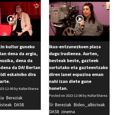
in kultur guneko
Ikus-entzunezkoen plaza
ian dena da argia,
dugu Irudienea. Aurten,
musika, dena da
besteak beste, gazteek
 dena da DA! Bertan
sortutako eta gazteentzako
di eskainiko dira
diren lanei espazioa eman
arte.
nahi izan diete gune
honetan.
023-12-06 by
KulturSharea
Posted on 2023-12-06 by
KulturSharea
ia
,
Bereziak
,
isteak
,
DA58
Bereziak
,
Bideo_albisteak
,
DA58
,
zinema