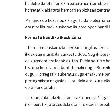
helduko da eta horrekin batera herritarrek biz
horretatik abiatuta herritarren bizitzan zentr
Martinez de Lezea pozik agertu da eleberriaren
eta nire liburuak euskaraz ikustea opari handi b
Formatu handiko ikuskizuna
Liburuaren euskarazko bertsioa argitaratzeaz
ikuskizun musikala aurkeztu dute. Vegak bera
da zuzendaritza lanak egiten. Duela sei urte ha
historia herritarrok kontatu nahi dugu. Berez
dugu. Horregatik aukeratu dugu emakume batek 
protagonista nagusiak. Hori dela eta, gure e
obra honetarako.
Larrabetzuko idazleak adierazi duenez, “nigana
nien burutik jota zeudela eta nire etxean eroak