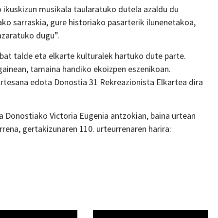
ko ikuskizun musikala taularatuko dutela azaldu du
o sarraskia, gure historiako pasarterik ilunenetakoa,
azaratuko dugu”.
t talde eta elkarte kulturalek hartuko dute parte.
 gainean, tamaina handiko ekoizpen eszenikoan.
rtesana edota Donostia 31 Rekreazionista Elkartea dira
da Donostiako Victoria Eugenia antzokian, baina urtean
arrena, gertakizunaren 110. urteurrenaren harira: