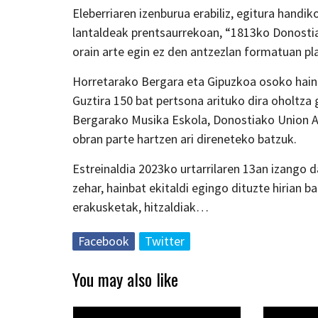
Eleberriaren izenburua erabiliz, egitura handi
lantaldeak prentsaurrekoan, “1813ko Donostiak
orain arte egin ez den antzezlan formatuan pl
Horretarako Bergara eta Gipuzkoa osoko hainba
Guztira 150 bat pertsona arituko dira oholtza
Bergarako Musika Eskola, Donostiako Union A
obran parte hartzen ari direneteko batzuk.
Estreinaldia 2023ko urtarrilaren 13an izango 
zehar, hainbat ekitaldi egingo dituzte hirian b
erakusketak, hitzaldiak…
Facebook
Twitter
You may also like