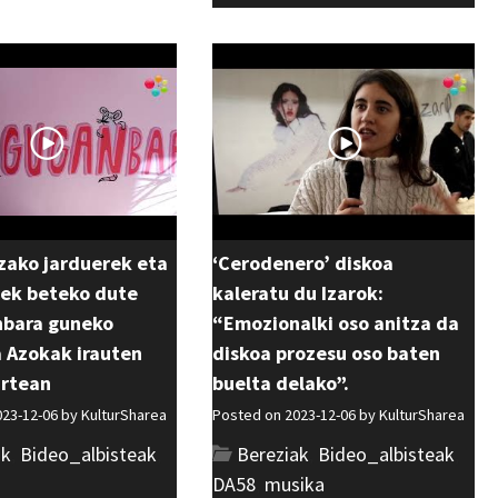
zako jarduerek eta
‘Cerodenero’ diskoa
nek beteko dute
kaleratu du Izarok:
bara guneko
“Emozionalki oso anitza da
 Azokak irauten
diskoa prozesu oso baten
artean
buelta delako”.
023-12-06 by
KulturSharea
Posted on 2023-12-06 by
KulturSharea
ak
,
Bideo_albisteak
,
Bereziak
,
Bideo_albisteak
,
DA58
,
musika