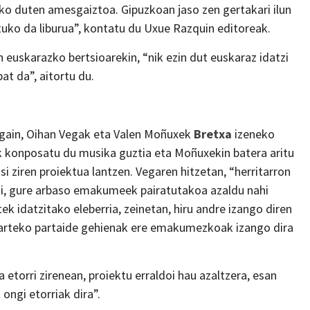
iko duten amesgaiztoa. Gipuzkoan jaso zen gertakari ilun
atuko da liburua”, kontatu du Uxue Razquin editoreak.
 euskarazko bertsioarekin, “nik ezin dut euskaraz idatzi
at da”, aitortu du.
 gain, Oihan Vegak eta Valen Moñuxek
Bretxa
izeneko
k konposatu du musika guztia eta Moñuxekin batera aritu
si ziren proiektua lantzen. Vegaren hitzetan, “herritarron
iki, gure arbaso emakumeek pairatutakoa azaldu nahi
idatzitako eleberria, zeinetan, hiru andre izango diren
lkarteko partaide gehienak ere emakumezkoak izango dira
 etorri zirenean, proiektu erraldoi hau azaltzera, esan
 ongi etorriak dira”.