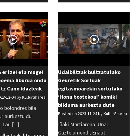
 ertzei eta mugei
Udalbiltzak bultzatutako
poema liburua ondu
Geuretik Sortuak
itz Cano idazleak
egitasmoarekin sortutako
‘Hona bostekoa!’ komiki
023-12-04 by
KulturSharea
bilduma aurkeztu dute
o bolondres bila
Posted on 2023-11-24 by
KulturSharea
ur aurkeztu du
Lau [...]
Iñaki Martiarena, Unai
Gaztelumendi, Eñaut
albisteak
,
literatura