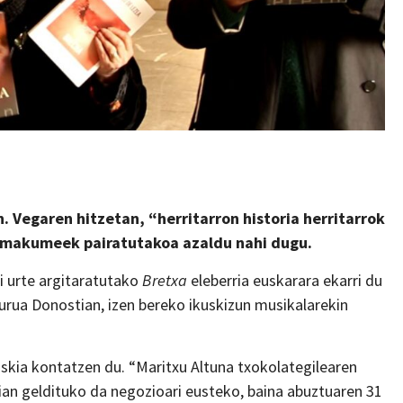
n. Vegaren hitzetan, “herritarron historia herritarrok
 emakumeek pairatutakoa azaldu nahi dugu.
i urte argitaratutako
Bretxa
eleberria euskarara ekarri du
urua Donostian, izen bereko ikuskizun musikalarekin
skia kontatzen du. “Maritxu Altuna txokolategilearen
rian geldituko da negozioari eusteko, baina abuztuaren 31