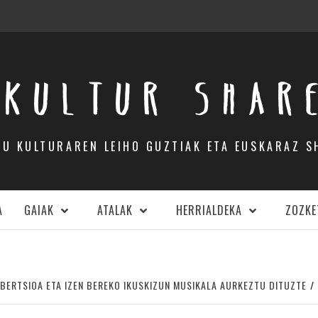
KULTUR SHAR
DU KULTURAREN LEIHO GUZTIAK ETA EUSKARAZ S
A
GAIAK
ATALAK
HERRIALDEKA
ZOZKE
 BERTSIOA ETA IZEN BEREKO IKUSKIZUN MUSIKALA AURKEZTU DITUZTE