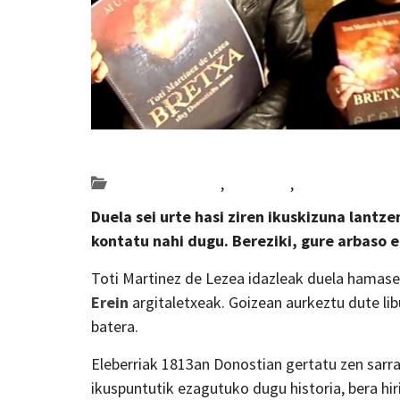
Posted on 2022-03-15 by
KulturSharea
Bideo_albisteak
,
literatura
,
musika
Duela sei urte hasi ziren ikuskizuna lantze
kontatu nahi dugu. Bereziki, gure arbaso
Toti Martinez de Lezea idazleak duela hamase
Erein
argitaletxeak. Goizean aurkeztu dute lib
batera.
Eleberriak 1813an Donostian gertatu zen sarra
ikuspuntutik ezagutuko dugu historia, bera hi