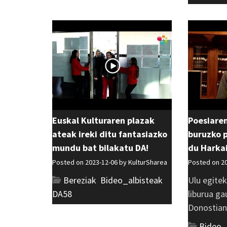
Euskal Kulturaren plazak
Poesiaren
ateak ireki ditu fantasiazko
buruzko 
mundu bat bilakatu DA!
du Harka
Posted on 2023-12-06 by
KulturSharea
Posted on 2
Bereziak
,
Bideo_albisteak
,
Ulu egitek
DA58
liburua ga
Donostian. 
Bideo_