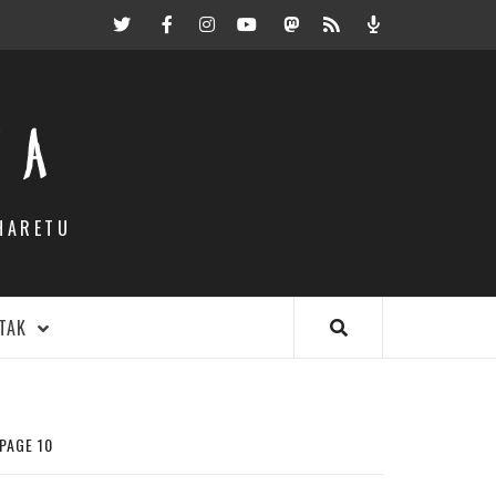
Twitter
Facebook
Instagram
Youtube
Mastodon.eus
RSS
Podcast
EA
HARETU
TAK
PAGE 10