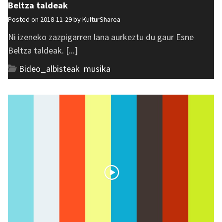
Beltza taldeak
Posted on 2018-11-29 by
KulturSharea
Ni izeneko zazpigarren lana aurkeztu du gaur Esne
Beltza taldeak. [...]
Bideo_albisteak
,
musika