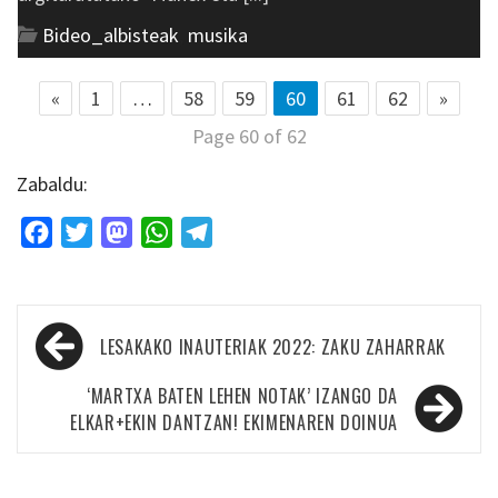
Bideo_albisteak
,
musika
«
1
…
58
59
60
61
62
»
Page 60 of 62
Zabaldu:
Facebook
Twitter
Mastodon
WhatsApp
Telegram
Bidalketetan
LESAKAKO INAUTERIAK 2022: ZAKU ZAHARRAK
zehar
nabigatu
‘MARTXA BATEN LEHEN NOTAK’ IZANGO DA
ELKAR+EKIN DANTZAN! EKIMENAREN DOINUA