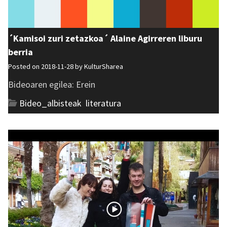
´Kamisoi zuri zetazkoa´ Alaine Agirreren liburu
berria
Posted on 2018-11-28 by
KulturSharea
Bideoaren egilea: Erein
Bideo_albisteak
,
literatura