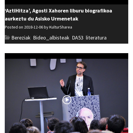
‘AztiHitza’, Agosti Xahoren liburu biografikoa
aurkeztu du Asisko Urmenetak
Posted on 2018-12-06 by
KulturSharea
Bereziak
,
Bideo_albisteak
,
DA53
,
literatura