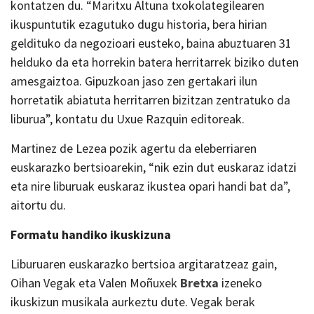
kontatzen du. “Maritxu Altuna txokolategilearen
ikuspuntutik ezagutuko dugu historia, bera hirian
geldituko da negozioari eusteko, baina abuztuaren 31
helduko da eta horrekin batera herritarrek biziko duten
amesgaiztoa. Gipuzkoan jaso zen gertakari ilun
horretatik abiatuta herritarren bizitzan zentratuko da
liburua”, kontatu du Uxue Razquin editoreak.
Martinez de Lezea pozik agertu da eleberriaren
euskarazko bertsioarekin, “nik ezin dut euskaraz idatzi
eta nire liburuak euskaraz ikustea opari handi bat da”,
aitortu du.
Formatu handiko ikuskizuna
Liburuaren euskarazko bertsioa argitaratzeaz gain,
Oihan Vegak eta Valen Moñuxek
Bretxa
izeneko
ikuskizun musikala aurkeztu dute. Vegak berak