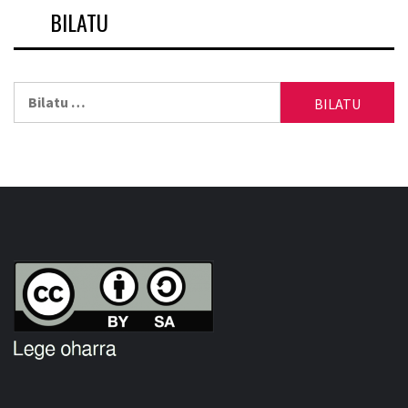
BILATU
Bilatu: