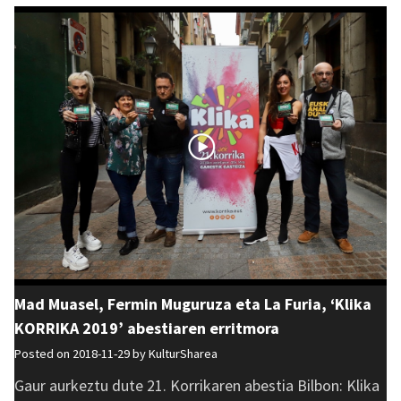
Mad Muasel, Fermin Muguruza eta La Furia, ‘Klika
KORRIKA 2019’ abestiaren erritmora
Posted on 2018-11-29 by
KulturSharea
Gaur aurkeztu dute 21. Korrikaren abestia Bilbon: Klika