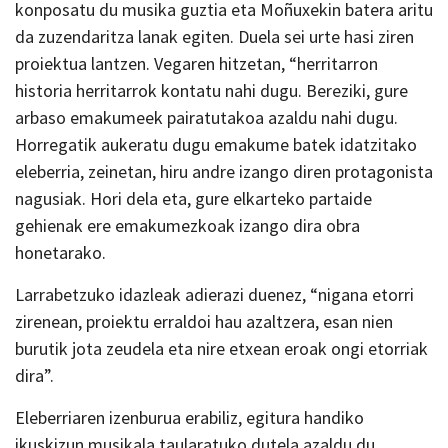
konposatu du musika guztia eta Moñuxekin batera aritu
da zuzendaritza lanak egiten. Duela sei urte hasi ziren
proiektua lantzen. Vegaren hitzetan, “herritarron
historia herritarrok kontatu nahi dugu. Bereziki, gure
arbaso emakumeek pairatutakoa azaldu nahi dugu.
Horregatik aukeratu dugu emakume batek idatzitako
eleberria, zeinetan, hiru andre izango diren protagonista
nagusiak. Hori dela eta, gure elkarteko partaide
gehienak ere emakumezkoak izango dira obra
honetarako.
Larrabetzuko idazleak adierazi duenez, “nigana etorri
zirenean, proiektu erraldoi hau azaltzera, esan nien
burutik jota zeudela eta nire etxean eroak ongi etorriak
dira”.
Eleberriaren izenburua erabiliz, egitura handiko
ikuskizun musikala taularatuko dutela azaldu du