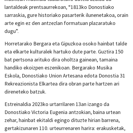
lantaldeak prentsaurrekoan, “1813ko Donostiako
sarraskia, gure historiako pasarterik ilunenetakoa, orain
arte egin ez den antzezlan formatuan plazaratuko
dugu”.
Horretarako Bergara eta Gipuzkoa osoko hainbat talde
eta elkarte kulturalek hartuko dute parte. Guztira 150
bat pertsona arituko dira oholtza gainean, tamaina
handiko ekoizpen eszenikoan. Bergarako Musika
Eskola, Donostiako Union Artesana edota Donostia 31
Rekreazionista Elkartea dira obran parte hartzen ari
direneteko batzuk.
Estreinaldia 2023ko urtarrilaren 13an izango da
Donostiako Victoria Eugenia antzokian, baina urtean
zehar, hainbat ekitaldi egingo dituzte hirian barrena,
gertakizunaren 110. urteurrenaren harira: erakusketak,