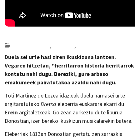
Posted on 2022-03-15 by
KulturSharea
Bideo_albisteak
,
literatura
,
musika
Duela sei urte hasi ziren ikuskizuna lantzen.
Vegaren hitzetan, “herritarron historia herritarrok
kontatu nahi dugu. Bereziki, gure arbaso
emakumeek pairatutakoa azaldu nahi dugu.
Toti Martinez de Lezea idazleak duela hamasei urte
argitaratutako
Bretxa
eleberria euskarara ekarri du
Erein
argitaletxeak. Goizean aurkeztu dute liburua
Donostian, izen bereko ikuskizun musikalarekin batera.
Eleberriak 1813an Donostian gertatu zen sarraskia