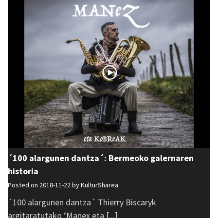
´100 alargunen dantza´: Bermeoko galernaren
historia
Posted on 2018-11-22 by
KulturSharea
´100 alargunen dantza´ Thierry Biscaryk
argitaratutako ‘Manex eta [...]