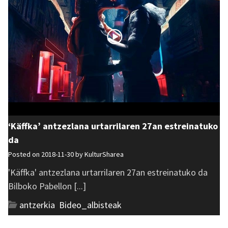
‘Käffka’ antzezlana urtarrilaren 27an estreinatuko
da
Posted on 2018-11-30 by
KulturSharea
'Käffka' antzezlana urtarrilaren 27an estreinatuko da
Bilboko Pabellon [...]
antzerkia
,
Bideo_albisteak