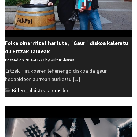
Folka oinarritzat hartuta, ´Gaur´ diskoa kaleratu
du Ertzak taldeak
Posted on 2018-11-27 by
KulturSharea
Ertzak Hirukoaren lehenengo diskoa da gaur
hedabideen aurrean aurkeztu [...]
Bideo_albisteak
,
musika