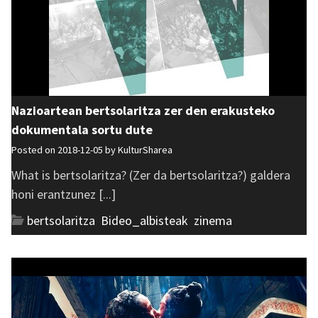
Nazioartean bertsolaritza zer den erakusteko
dokumentala sortu dute
Posted on 2018-12-05 by
KulturSharea
What is bertsolaritza? (Zer da bertsolaritza?) galdera
honi erantzunez [...]
bertsolaritza
,
Bideo_albisteak
,
zinema