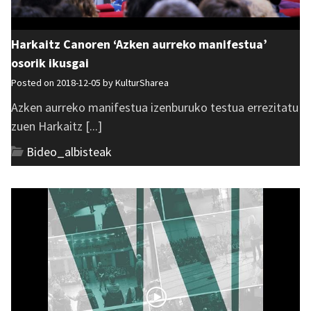
Harkaitz Canoren ‘Azken aurreko manifestua’
osorik ikusgai
Posted on 2018-12-05 by
KulturSharea
Azken aurreko manifestua izenburuko testua errezitatu
zuen Harkaitz [...]
Bideo_albisteak