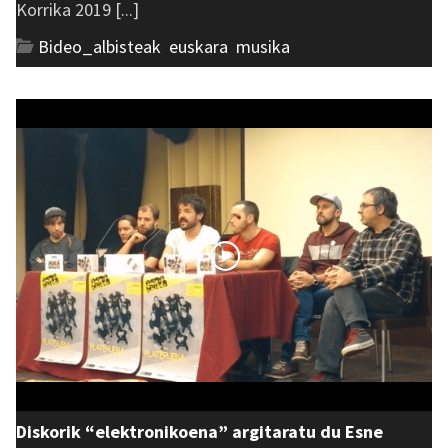
Korrika 2019 [...]
Bideo_albisteak
,
euskara
,
musika
Diskorik “elektronikoena” argitaratu du Esne