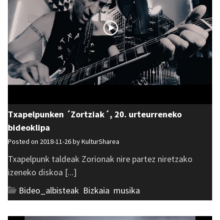
Txapelpunken ´Zortziak´, 20. urteurreneko
bideoklipa
Posted on 2018-11-26 by
KulturSharea
Txapelpunk taldeak Zorionak nire partez niretzako
izeneko diskoa [...]
Bideo_albisteak
,
Bizkaia
,
musika