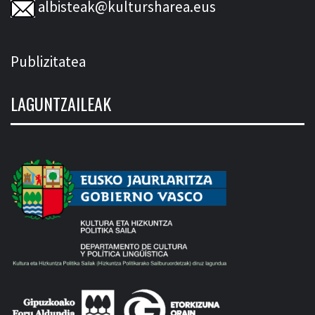
albisteak@kultursharea.eus
Publizitatea
LAGUNTZAILEAK