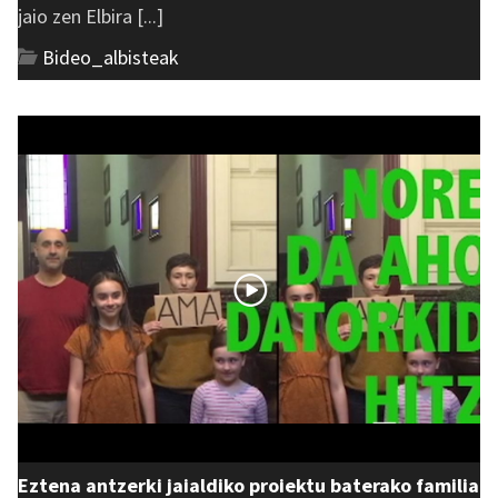
jaio zen Elbira [...]
Bideo_albisteak
Eztena antzerki jaialdiko proiektu baterako familia