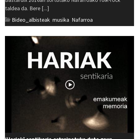
taldea da. Bere [...]
Bideo_albisteak
,
musika
,
Nafarroa