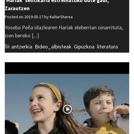
‘Hariak’ sentikaria estreinatuko dute gaur,
Zarautzen
Posted on 2019-05-17 by
KulturSharea
Yoseba Peña idazlearen Hariak eleberrian oinarrituta,
izen bereko [...]
antzerkia
,
Bideo_albisteak
,
Gipuzkoa
,
literatura