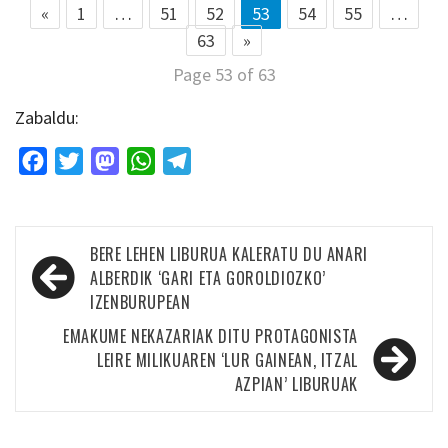
«
1
…
51
52
53
54
55
…
63
»
Page 53 of 63
Zabaldu:
Facebook
Twitter
Mastodon
WhatsApp
Telegram
Bidalketetan
BERE LEHEN LIBURUA KALERATU DU ANARI
zehar
ALBERDIK ‘GARI ETA GOROLDIOZKO’
IZENBURUPEAN
nabigatu
EMAKUME NEKAZARIAK DITU PROTAGONISTA
LEIRE MILIKUAREN ‘LUR GAINEAN, ITZAL
AZPIAN’ LIBURUAK