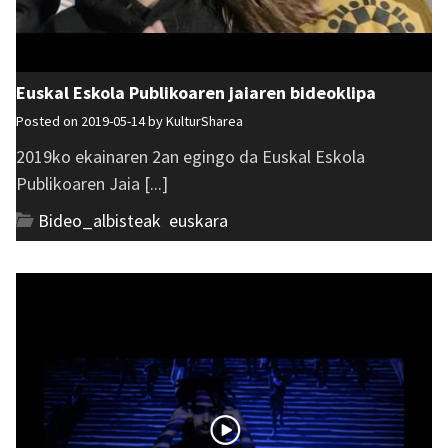
Euskal Eskola Publikoaren jaiaren bideoklipa
Posted on 2019-05-14 by
KulturSharea
2019ko ekainaren 2an egingo da Euskal Eskola
Publikoaren Jaia [...]
Bideo_albisteak
,
euskara