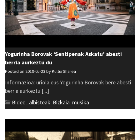
Yogurinha Borovak ‘Sentipenak Askatu’ abesti
berria aurkeztu du
Posted on 2019-05-23 by
KulturSharea
Informazioa: uriola.eus Yogurinha Borovak bere abesti
berria aurkeztu [...]
Bideo_albisteak
,
Bizkaia
,
musika