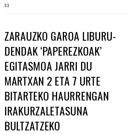
53
ZARAUZKO GAROA LIBURU-
DENDAK ‘PAPEREZKOAK’
EGITASMOA JARRI DU
MARTXAN 2 ETA 7 URTE
BITARTEKO HAURRENGAN
IRAKURZALETASUNA
BULTZATZEKO