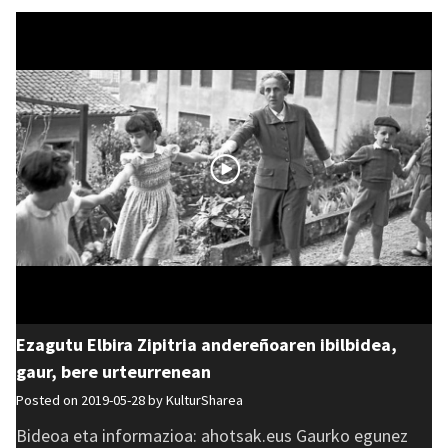
Ezagutu Elbira Zipitria andereñoaren ibilbidea,
gaur, bere urteurrenean
Posted on 2019-05-28 by
KulturSharea
Bideoa eta informazioa: ahotsak.eus Gaurko egunez