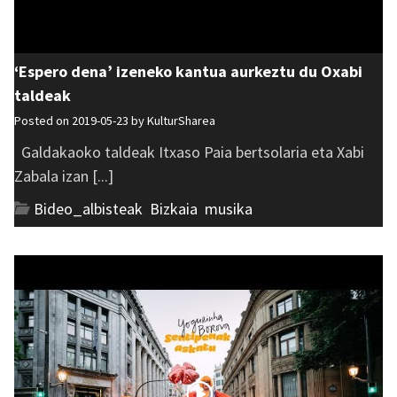
‘Espero dena’ izeneko kantua aurkeztu du Oxabi
taldeak
Posted on 2019-05-23 by
KulturSharea
Galdakaoko taldeak Itxaso Paia bertsolaria eta Xabi
Zabala izan [...]
Bideo_albisteak
,
Bizkaia
,
musika