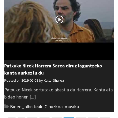
Patxuko Nicek Harrera Sarea diruz laguntzeko
kanta aurkeztu du
Posted on 2019-05-08 by
KulturSharea
Patxuko Nicek sortutako abestia da Harrera. Kanta eta
bideo honen [...]
Bideo_albisteak
,
Gipuzkoa
,
musika