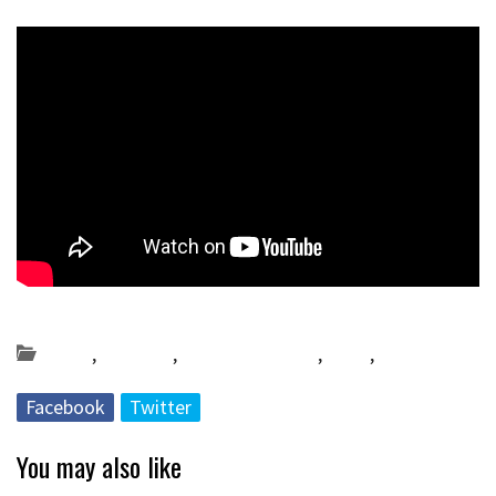
Posted on 2022-12-10 by
KulturSharea
Azoka
,
Bereziak
,
Bideo_albisteak
,
DA57
,
literatura
Facebook
Twitter
You may also like