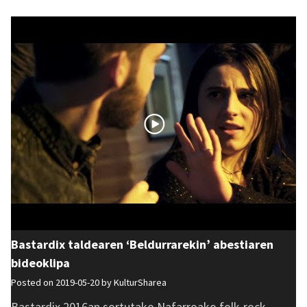
Bastardix taldearen ‘Beldurrarekin’ abestiaren
bideoklipa
Posted on 2019-05-20 by
KulturSharea
Bastardix 2016an sortutako Nafarroako folk-rock