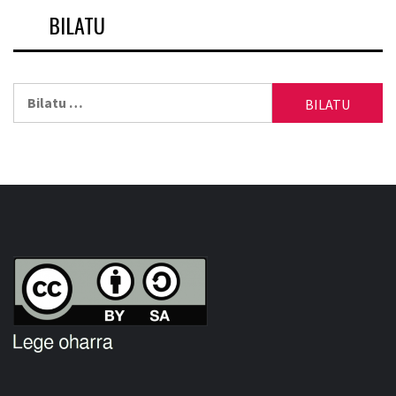
BILATU
Bilatu: