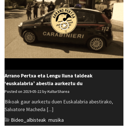
Arrano Pertxa eta Lengu Iluna taldeak
‘euskalabria’ abestia aurkeztu du
Posted on 2019-05-22 by
KulturSharea
Bikoak gaur aurkeztu duen Euskalabria abestirako,
Salvatore Macheda [...]
Bideo_albisteak
,
musika