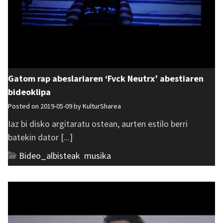
Gatom rap abeslariaren ‘Fvck Neutrx’ abestiaren
bideoklipa
Posted on 2019-05-09 by
KulturSharea
Iaz bi disko argitaratu ostean, aurten estilo berri
batekin dator [...]
Bideo_albisteak
,
musika