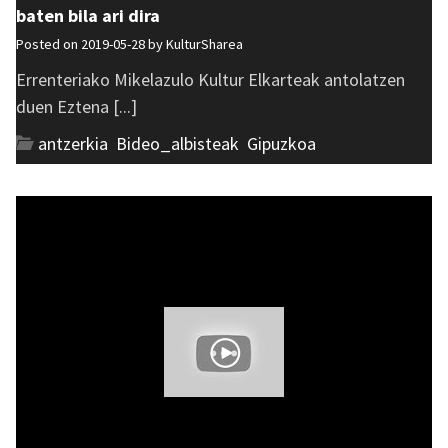
baten bila ari dira
Posted on 2019-05-28 by
KulturSharea
Errenteriako Mikelazulo Kultur Elkarteak antolatzen
duen Eztena [...]
antzerkia
,
Bideo_albisteak
,
Gipuzkoa