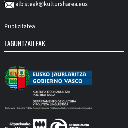
albisteak@kultursharea.eus
Publizitatea
LAGUNTZAILEAK