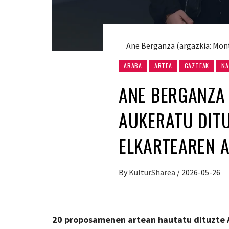
Ane Berganza (argazkia: Mo
ARABA
ARTEA
GAZTEAK
NA
ANE BERGANZA
AUKERATU DITU
ELKARTEAREN A
By
KulturSharea
/
2026-05-26
20 proposamenen artean hautatu dituzte