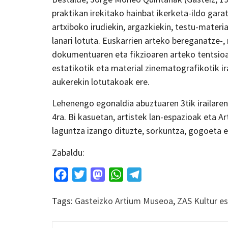
praktikan irekitako hainbat ikerketa-ildo gar
artxiboko irudiekin, argazkiekin, testu-materi
lanari lotuta. Euskarrien arteko bereganatze-
dokumentuaren eta fikzioaren arteko tentsioare
estatikotik eta material zinematografikotik 
aukerekin lotutakoak ere.
Lehenengo egonaldia abuztuaren 3tik irailaren
4ra. Bi kasuetan, artistek lan-espazioak eta 
laguntza izango dituzte, sorkuntza, gogoeta e
Zabaldu:
Facebook
Twitter
Mastodon
WhatsApp
Telegram
Tags:
Gasteizko Artium Museoa
,
ZAS Kultur e