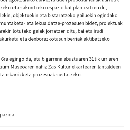
atzeko eta sakontzeko espazio bat planteatzen du,
alekin, objektuekin eta bistaratzeko gailuekin egindako
, muntaketa- eta lekualdatze-prozesuen bidez, proiektuak
kin lotutako gaiak jorratzen ditu, bai eta irudi
irakurketa eta denborazkotasun berriak aktibatzeko
 6ra egingo da, eta bigarrena abuztuaren 31tik urriaren
Artium Museoaren nahiz Zas Kultur elkartearen lantaldeen
ta elkarrizketa prozesuak sustatzeko.
spazioa