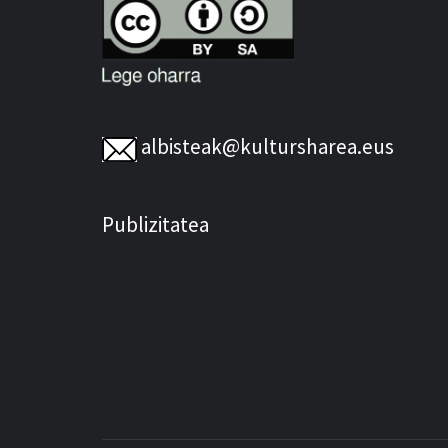
albisteak@kultursharea.eus
Publizitatea