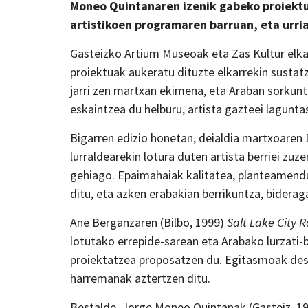
Moneo Quintanaren izenik gabeko proiektua
artistikoen programaren barruan, eta urri
Gasteizko Artium Museoak eta Zas Kultur elk
proiektuak aukeratu dituzte elkarrekin sustat
jarri zen martxan ekimena, eta Araban sorkunt
eskaintzea du helburu, artista gazteei lagunta
Bigarren edizio honetan, deialdia martxoaren 1
lurraldearekin lotura duten artista berriei zuz
gehiago. Epaimahaiak kalitatea, planteamen
ditu, eta azken erabakian berrikuntza, bideraga
Ane Berganzaren (Bilbo, 1999)
Salt Lake City 
lotutako errepide-sarean eta Arabako lurzati-
proiektatzea proposatzen du. Egitasmoak des
harremanak aztertzen ditu.
Bestalde, Jorge Moneo Quintanak (Gasteiz, 1