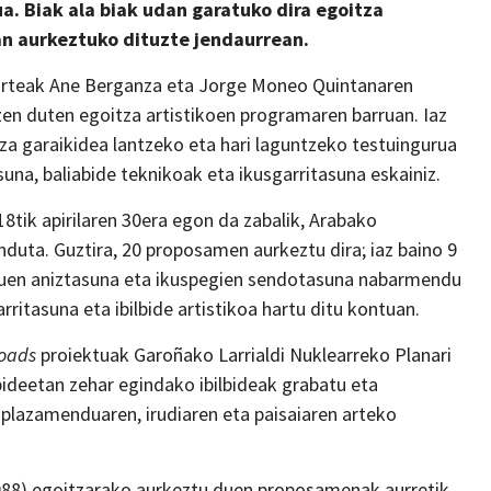
. Biak ala biak udan garatuko dira egoitza
an aurkeztuko dituzte jendaurrean.
arteak Ane Berganza eta Jorge Moneo Quintanaren
zen duten egoitza artistikoen programaren barruan. Iaz
za garaikidea lantzeko eta hari laguntzeko testuingurua
suna, baliabide teknikoak eta ikusgarritasuna eskainiz.
8tik apirilaren 30era egon da zabalik, Arabako
enduta. Guztira, 20 proposamen aurkeztu dira; iaz baino 9
duen aniztasuna eta ikuspegien sendotasuna nabarmendu
rritasuna eta ibilbide artistikoa hartu ditu kontuan.
Roads
proiektuak Garoñako Larrialdi Nuklearreko Planari
bideetan zehar egindako ibilbideak grabatu eta
plazamenduaren, irudiaren eta paisaiaren arteko
988) egoitzarako aurkeztu duen proposamenak aurretik