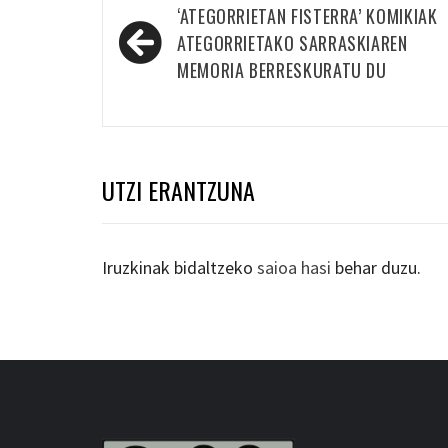
Bidalketetan
‘ATEGORRIETAN FISTERRA’ KOMIKIAK
zehar
ATEGORRIETAKO SARRASKIAREN
nabigatu
MEMORIA BERRESKURATU DU
UTZI ERANTZUNA
Iruzkinak bidaltzeko
saioa hasi
behar duzu.