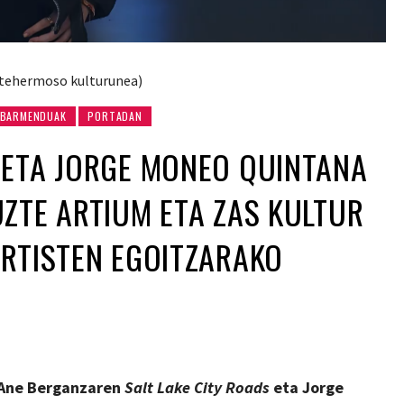
ntehermoso kulturunea)
BARMENDUAK
PORTADAN
 ETA JORGE MONEO QUINTANA
ZTE ARTIUM ETA ZAS KULTUR
RTISTEN EGOITZARAKO
 Ane Berganzaren
Salt Lake City Roads
eta Jorge