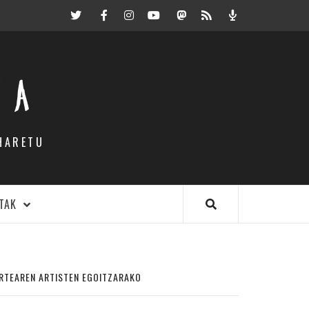
Twitter
Facebook
Instagram
Youtube
Mastodon.eus
RSS
Podcast
EA
HARETU
TAK
ARTEAREN ARTISTEN EGOITZARAKO