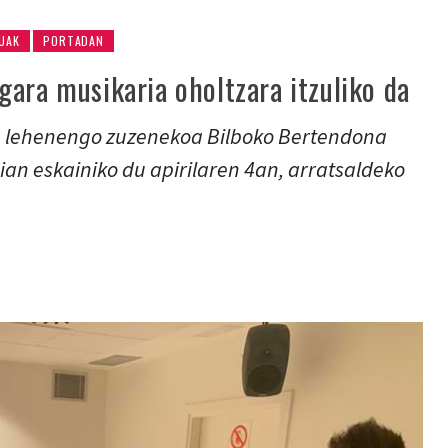
UAK
PORTADAN
ara musikaria oholtzara itzuliko da
en lehenengo zuzenekoa Bilboko Bertendona
ian eskainiko du apirilaren 4an, arratsaldeko