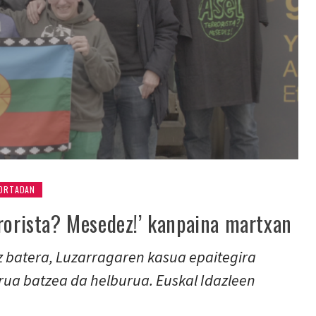
ORTADAN
rrorista? Mesedez!’ kanpaina martxan
 batera, Luzarragaren kasua epaitegira
rua batzea da helburua. Euskal Idazleen