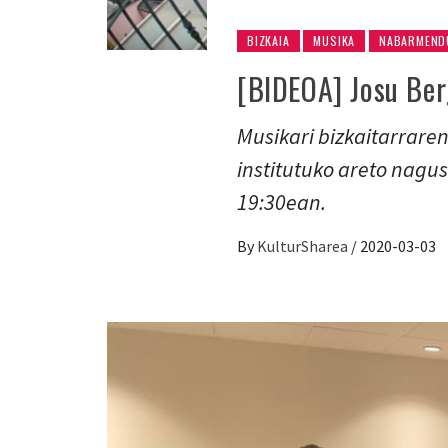
BIZKAIA
MUSIKA
NABARMEND
[BIDEOA] Josu Berg
Musikari bizkaitarrar
institutuko areto nagus
19:30ean.
By
KulturSharea
/
2020-03-03