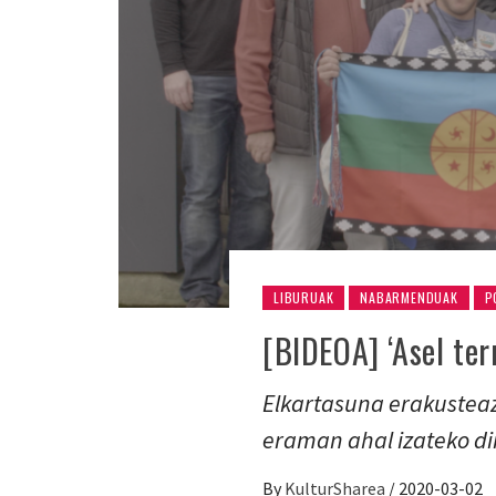
LIBURUAK
NABARMENDUAK
P
[BIDEOA] ‘Asel te
Elkartasuna erakusteaz
eraman ahal izateko di
By
KulturSharea
/
2020-03-02