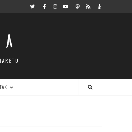
Twitter
Facebook
Instagram
Youtube
Mastodon.eus
RSS
Podcast
EA
HARETU
TAK