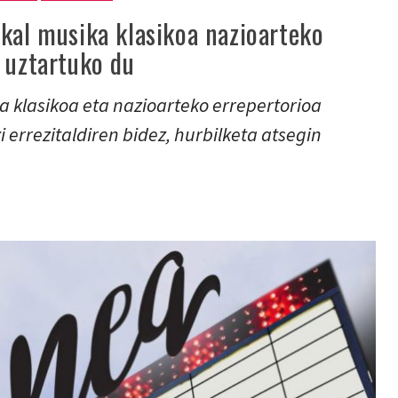
skal musika klasikoa nazioarteko
 uztartuko du
 klasikoa eta nazioarteko errepertorioa
i errezitaldiren bidez, hurbilketa atsegin