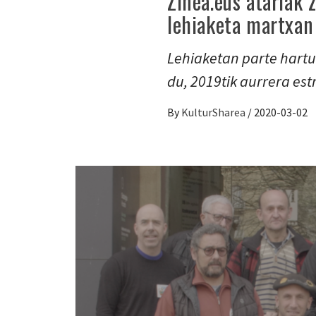
Zinea.eus atariak 
lehiaketa martxan 
Lehiaketan parte hartu
du, 2019tik aurrera est
By
KulturSharea
/
2020-03-02