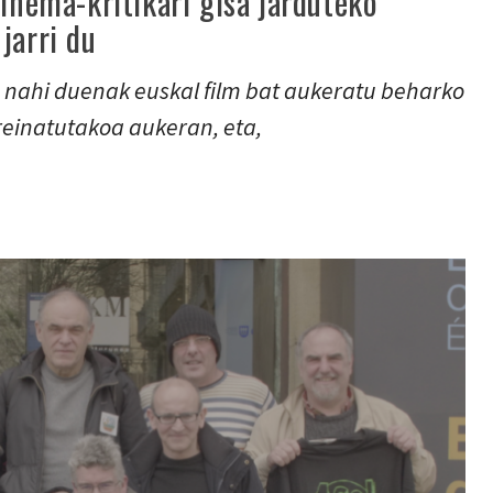
zinema-kritikari gisa jarduteko
jarri du
 nahi duenak euskal film bat aukeratu beharko
reinatutakoa aukeran, eta,