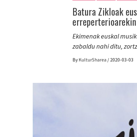
Batura Zikloak eu
erreperterioarekin
Ekimenak euskal musika
zabaldu nahi ditu, zortz
By
KulturSharea
/
2020-03-03