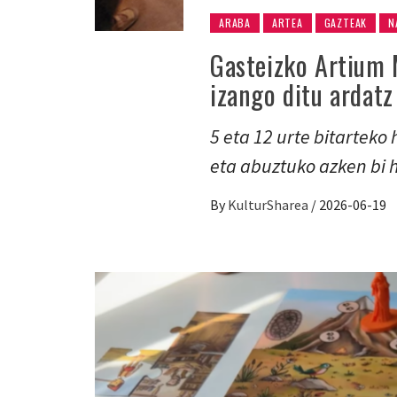
ARABA
ARTEA
GAZTEAK
N
Gasteizko Artium 
izango ditu ardatz
5 eta 12 urte bitarteko
eta abuztuko azken bi
By
KulturSharea
/
2026-06-19