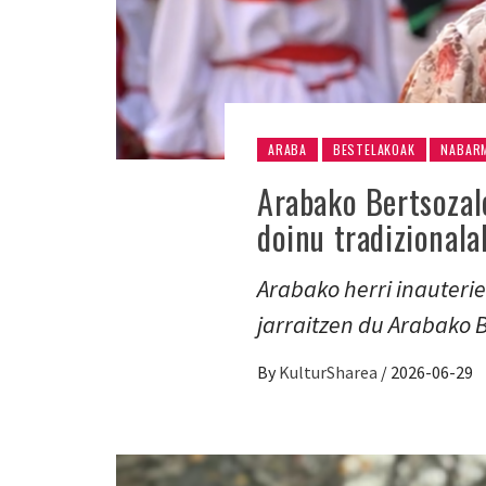
ARABA
BESTELAKOAK
NABAR
Arabako Bertsozal
doinu tradizionala
Arabako herri inauteri
jarraitzen du Arabako B
By
KulturSharea
/
2026-06-29