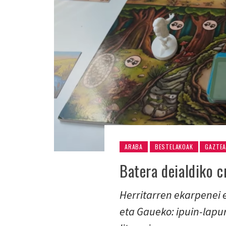
ARABA
BESTELAKOAK
GAZTE
Batera deialdiko 
Herritarren ekarpenei 
eta Gaueko: ipuin-lapu