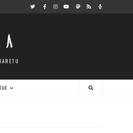
Twitter
Facebook
Instagram
Youtube
Mastodon.eus
RSS
Podcast
EA
HARETU
TAK