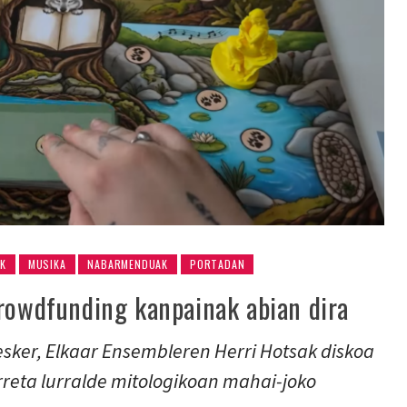
AK
MUSIKA
NABARMENDUAK
PORTADAN
crowdfunding kanpainak abian dira
esker, Elkaar Ensembleren Herri Hotsak diskoa
rreta lurralde mitologikoan mahai-joko