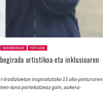
NABARMENDUAK
PORTADAN
egirada artistikoa eta inklusioaren
i-tradizioetan inspiratutako 15 olio-pinturaren
ormen-lana partekatzeaz gain, aukera-