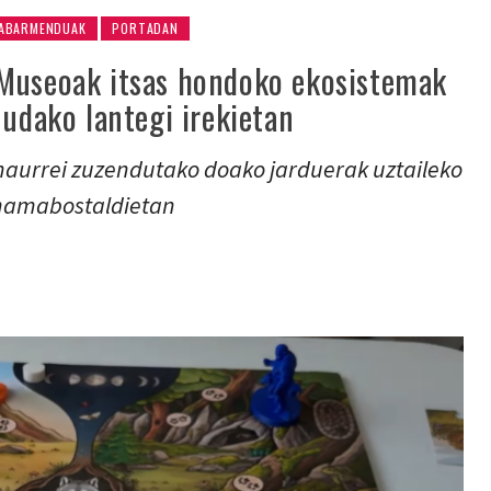
ABARMENDUAK
PORTADAN
Museoak itsas hondoko ekosistemak
 udako lantegi irekietan
 haurrei zuzendutako doako jarduerak uztaileko
 hamabostaldietan