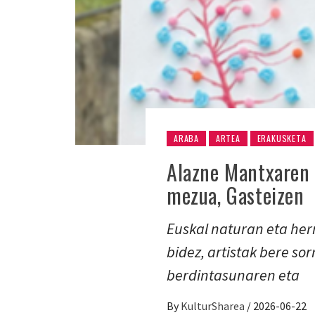
ARABA
ARTEA
ERAKUSKETA
Alazne Mantxaren b
mezua, Gasteizen
Euskal naturan eta herr
bidez, artistak bere s
berdintasunaren eta
By
KulturSharea
/
2026-06-22