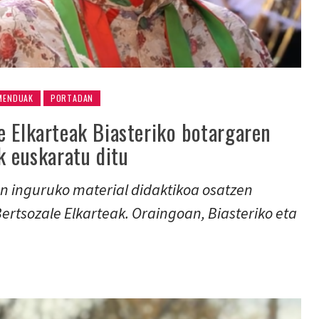
MENDUAK
PORTADAN
e Elkarteak Biasteriko botargaren
k euskaratu ditu
en inguruko material didaktikoa osatzen
ertsozale Elkarteak. Oraingoan, Biasteriko eta