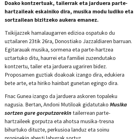
Doako kontzertuak, tailerrak eta jarduera parte-
hartzaileak eskainiko dira, musika modu ludiko eta
sortzailean bizitzeko aukera emanez.
Txikijazzek hamalaugarren edizioa ospatuko du
uztailaren 23tik 26ra, Donostiako Jazzaldiaren barruan.
Egitarauak musika, sormena eta parte-hartzea
uztartuko ditu, haurrei eta familiei zuzendutako
kontzertu, tailer eta jarduera ugariren bidez.
Proposamen guztiak doakoak izango dira, edukiera
bete arte, eta hiriko hainbat gunetan egingo dira.
Fnac Gunea izango da jarduera askoren topaleku
nagusia. Bertan, Andoni Mutiloak gidatutako
Musika
sortzen gure gorputzarekin
tailerrean parte-
hartzaileek gorputza eta ahotsa musika-tresna
bihurtuko dituzte, perkusioa landuz eta soinu
propioekin abesti laburrak sortuz.