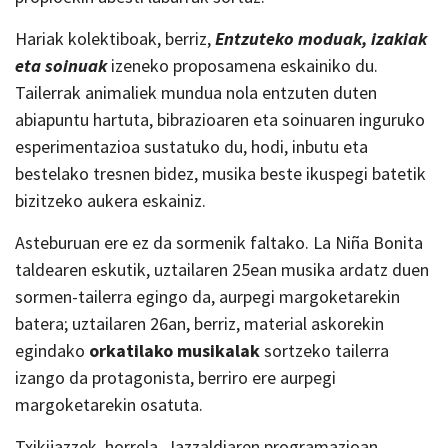
Hariak kolektiboak, berriz,
Entzuteko moduak, izakiak
eta soinuak
izeneko proposamena eskainiko du.
Tailerrak animaliek mundua nola entzuten duten
abiapuntu hartuta, bibrazioaren eta soinuaren inguruko
esperimentazioa sustatuko du, hodi, inbutu eta
bestelako tresnen bidez, musika beste ikuspegi batetik
bizitzeko aukera eskainiz.
Asteburuan ere ez da sormenik faltako. La Niña Bonita
taldearen eskutik, uztailaren 25ean musika ardatz duen
sormen-tailerra egingo da, aurpegi margoketarekin
batera; uztailaren 26an, berriz, material askorekin
egindako
orkatilako musikalak
sortzeko tailerra
izango da protagonista, berriro ere aurpegi
margoketarekin osatuta.
Txikijazzek, horrela, Jazzaldiaren programazioan