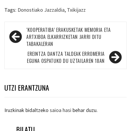
Tags:
Donostiako Jazzaldia
,
Txikijazz
Bidalketetan
‘KOOPERATIBA’ ERAKUSKETAK MEMORIA ETA
zehar
ARTXIBOA ELKARRIZKETAN JARRI DITU
TABAKALERAN
nabigatu
EREINTZA DANTZA TALDEAK ERROMERIA
EGUNA OSPATUKO DU UZTAILAREN 18AN
UTZI ERANTZUNA
Iruzkinak bidaltzeko
saioa hasi
behar duzu.
BILATU