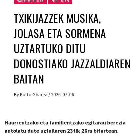
NABARMENDUAK
PORTADAN
TXIKIJAZZEK MUSIKA,
JOLASA ETA SORMENA
UZTARTUKO DITU
DONOSTIAKO JAZZALDIAREN
BAITAN
By
KulturSharea
/
2026-07-06
Haurrentzako eta familientzako egitarau berezia
antolatu dute uztailaren 23tik 26ra bitartean.