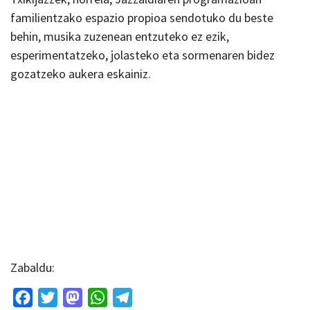
familientzako espazio propioa sendotuko du beste
behin, musika zuzenean entzuteko ez ezik,
esperimentatzeko, jolasteko eta sormenaren bidez
gozatzeko aukera eskainiz.
Zabaldu:
Facebook
Twitter
Mastodon
WhatsApp
Telegram