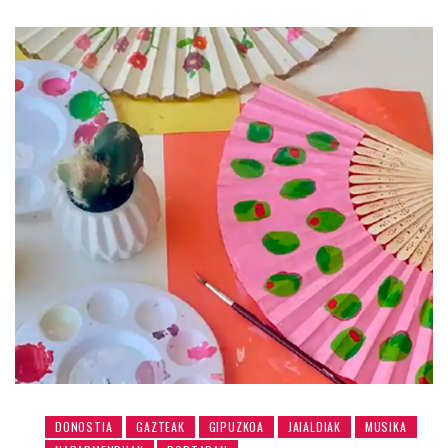
DONOSTIA
GAZTEAK
GIPUZKOA
JAIALDIAK
MUSIKA