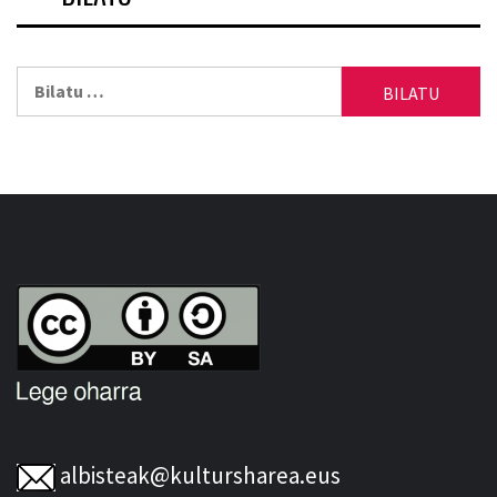
Bilatu:
albisteak@kultursharea.eus