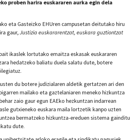
eko proben harira euskararen aurka egin dela
iako eta Gasteizko EHUren campusetan deitutako hiru
ira gaur,
Justizia euskararentzat, euskara guztiontzat
bait ikaslek lortutako emaitza eskasak euskararen
ara hedatzeko baliatu duela salatu dute, botere
ilegiatuz.
kusten du botere judizialaren aldetik gertatzen ari den
bigarren mailako eta gaztelaniaren meneko hizkuntza
u behar zaio gaur egun EAEko hezkuntzan indarrean
sle gutxieneko euskara maila lortzetik kanpo uzten
lduntzea bermatzeko hizkuntza-ereduen sistema gainditu
ikatu dute.
 unibertsitate arloko eragile eta sindikatu nagusiek,