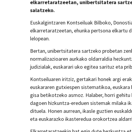
elkarretaratzeetan, unibertsitatera sartz
salatzeko.
Euskalgintzaren Kontseiluak Bilboko, Donost
elkarretaratzeetan, ehunka pertsona elkartu d
lelopean.
Bertan, unibertsitatera sartzeko probetan zen
normalizazioaren aurkako oldarraldia hezkuntz
judizialak, euskarari uko egitea sarituz eta prib
Kontseiluaren iritziz, gertakari honek argi era
euskararen gutxiespen sistematikoa, euskara 
gisa betikotzeko asmoz. Halaber, horri gehit
dagoen hizkuntza-ereduen sistemak milaka ika
dituela. Honen aurrean, ikasle guztien euska
eta euskarazko ikasteredua orokortzea aldarr
Elkarretaratzeekin bat egin dute hezkuntza eta