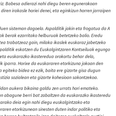
riz. Babesa adierazi nahi diegu beren egunerokoan
diren irakasle horiei denei, eta eginkizun horren jarraipen
uen sisteman dagoela. Aspalditik jakin eta frogatua da A
ak berak ezarritako helburuak betetzeko balio. Eredu
tea trabatzeaz gain, milaka ikaslek euskaraz jabetzeko
spalditik eskatzen du Euskalgintzaren Kontseiluak egungo
 eta euskarazko ikasteredua orokortu behar dela,
k iparra. Horixe da euskararen etorkizuna jokoan den
a egiteko bidea ez ezik, baita ere gizarte gisa dugun
tizia sozialean eta gizarte kohesioan sakontzekoa.
idan aukera bikaina galdu zen urrats hori emateko.
an abagune berri bat zabaltzen da euskarazko ikasteredu
tarako deia egin nahi diegu euskalgintzako eta
raren etorkizunean sinesten duten indar politiko eta