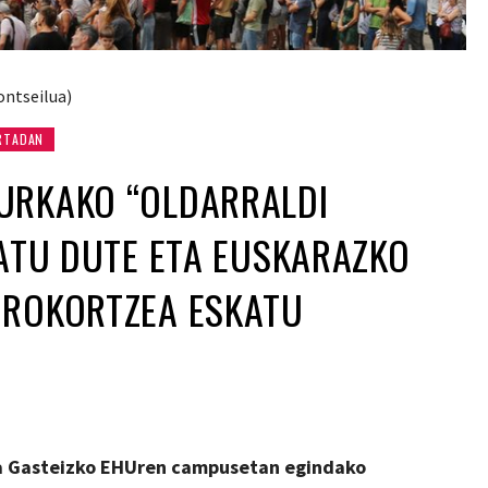
ontseilua)
RTADAN
URKAKO “OLDARRALDI
LATU DUTE ETA EUSKARAZKO
OROKORTZEA ESKATU
eta Gasteizko EHUren campusetan egindako