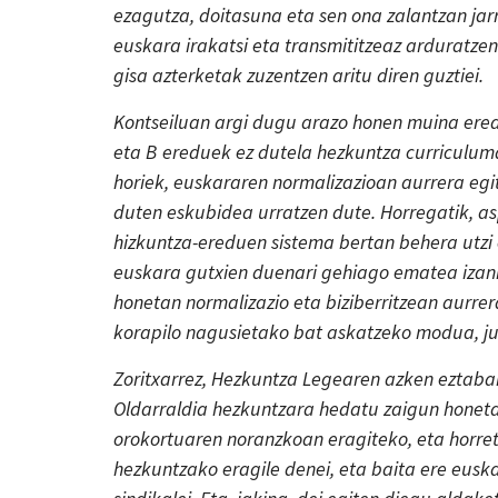
ezagutza, doitasuna eta sen ona zalantzan jar
euskara irakatsi eta transmititzeaz arduratzen 
gisa azterketak zuzentzen aritu diren guztiei.
Kontseiluan argi dugu arazo honen muina ered
eta B ereduek ez dutela hezkuntza curriculum
horiek, euskararen normalizazioan aurrera egi
duten eskubidea urratzen dute. Horregatik, a
hizkuntza-ereduen sistema bertan behera utzi
euskara gutxien duenari gehiago ematea izani
honetan normalizazio eta biziberritzean aurrer
korapilo nagusietako bat askatzeko modua, jus
Zoritxarrez, Hezkuntza Legearen azken eztaba
Oldarraldia hezkuntzara hedatu zaigun honet
orokortuaren noranzkoan eragiteko, eta horre
hezkuntzako eragile denei, eta baita ere euska