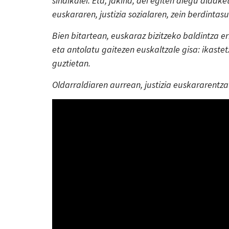
sindikalei. Eta, jakina, dei egiten diegu aldake
euskararen, justizia sozialaren, zein berdintas
Bien bitartean, euskaraz bizitzeko baldintza 
eta antolatu gaitezen euskaltzale gisa: ikaste
guztietan.
Oldarraldiaren aurrean, justizia euskararentza