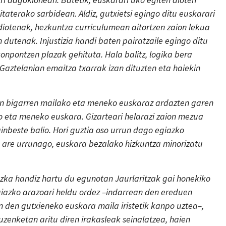
sitaterako sarbidean. Aldiz, gutxietsi egingo ditu euskarari
iotenak, hezkuntza curriculumean aitortzen zaion lekua
 dutenak. Injustizia handi baten pairatzaile egingo ditu
konpontzen plazak gehituta. Hala balitz, logika bera
Gaztelanian emaitza txarrak izan dituzten eta haiekin
en bigarren mailako eta meneko euskaraz ardazten garen
o eta meneko euskara. Gizarteari helarazi zaion mezua
inbeste balio. Hori guztia oso urrun dago egiazko
ta are urrunago, euskara bezalako hizkuntza minorizatu
kezka handiz hartu du egunotan Jaurlaritzak gai honekiko
giazko arazoari heldu ordez –indarrean den ereduen
n den gutxieneko euskara maila iristetik kanpo uztea–,
uzenketan aritu diren irakasleak seinalatzea, haien