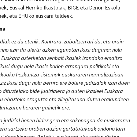
uek, Euskal Herriko Ikastolak, BIGE eta Denon Eskola
eek, eta EHUko euskara taldeek.
ena
diak ez du etenik.
Kontrara, zabaltzen ari da, eta orain
aino ezin da ulertu azken egunotan ikusi duguna: nola
o Euskara azterketan zenbait ikaslek izandako emaitza
usi dugu nola ikasle horien arrangura politikoki eta
puzkoako hezkuntza sistemak euskararen normalizazioan
iz ikusi dugu nola berriro ere botere judizialak izan duen
 dituztelako bide judizialera jo duten ikasleei Euskara
 hau ebazteko ezagutza eta zilegitasuna duten erakundeen
laritzaren beraren gainetik ere.
eta judizial honen bidez gero eta sakonagoa da euskararen
atera sartzeko proben auzian gertatutakoak ondorio larri
i dagokionean. Batetik, euskarari uko egiten dioten