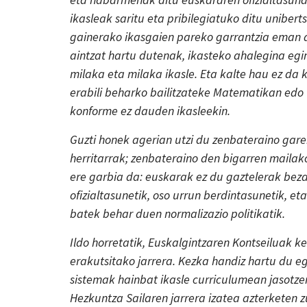
ikasleak saritu eta pribilegiatuko ditu unibert
gainerako ikasgaien pareko garrantzia eman d
aintzat hartu dutenak, ikasteko ahalegina egin
milaka eta milaka ikasle. Eta kalte hau ez da 
erabili beharko bailitzateke Matematikan edo 
konforme ez dauden ikasleekin.
Guzti honek agerian utzi du zenbateraino gar
herritarrak; zenbateraino den bigarren mailak
ere garbia da: euskarak ez du gaztelerak beza
ofizialtasunetik, oso urrun berdintasunetik, e
batek behar duen normalizazio politikatik.
Ildo horretatik, Euskalgintzaren Kontseiluak 
erakutsitako jarrera. Kezka handiz hartu du e
sistemak hainbat ikasle curriculumean jasotze
Hezkuntza Sailaren jarrera izatea azterketen z