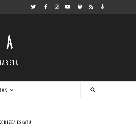
Twitter
Facebook
Instagram
Youtube
Mastodon.eus
RSS
Podcast
EA
HARETU
TAK
KORTZEA ESKATU