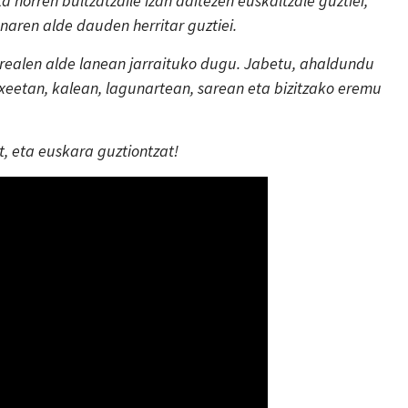
ta horren bultzatzaile izan daitezen euskaltzale guztiei,
unaren alde dauden herritar guztiei.
errealen alde lanean jarraituko dugu. Jabetu, ahaldundu
txeetan, kalean, lagunartean, sarean eta bizitzako eremu
t, eta euskara guztiontzat!