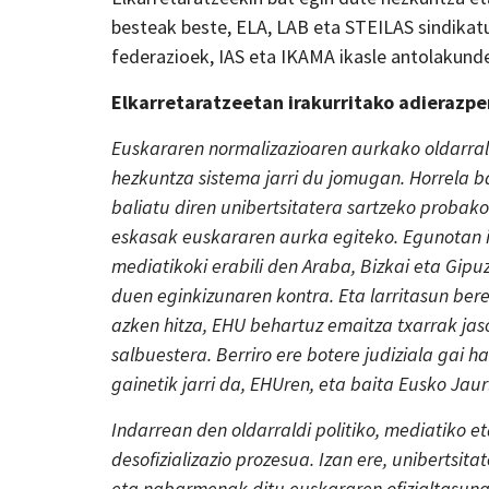
besteak beste, ELA, LAB eta STEILAS sindikat
federazioek, IAS eta IKAMA ikasle antolakund
Elkarretaratzeetan irakurritako adierazp
Euskararen normalizazioaren aurkako oldarral
hezkuntza sistema jarri du jomugan. Horrela b
baliatu diren unibertsitatera sartzeko probak
eskasak euskararen aurka egiteko. Egunotan ik
mediatikoki erabili den Araba, Bizkai eta Gi
duen eginkizunaren kontra. Eta larritasun berez
azken hitza, EHU behartuz emaitza txarrak jaso
salbuestera. Berriro ere botere judiziala gai
gainetik jarri da, EHUren, eta baita Eusko Jaur
Indarrean den oldarraldi politiko, mediatiko 
desofizializazio prozesua. Izan ere, unibertsit
eta nabarmenak ditu euskararen ofizialtasunar