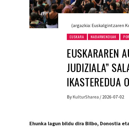
(argazkia: Euskalgintzaren K
EUSKARA
NABARMENDUAK
PO
EUSKARAREN A
JUDIZIALA” SA
IKASTEREDUA 
By
KulturSharea
/
2026-07-02
Ehunka lagun bildu dira Bilbo, Donostia 