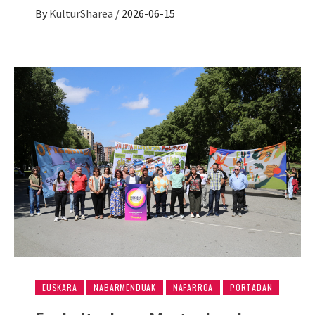
By
KulturSharea
/
2026-06-15
EUSKARA
NABARMENDUAK
NAFARROA
PORTADAN