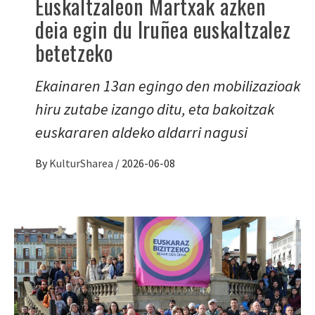
Euskaltzaleon Martxak azken
deia egin du Iruñea euskaltzalez
betetzeko
Ekainaren 13an egingo den mobilizazioak
hiru zutabe izango ditu, eta bakoitzak
euskararen aldeko aldarri nagusi
By
KulturSharea
/
2026-06-08