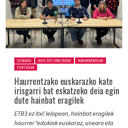
EUSKARA
IKUS-ENTZUNEZKOAK
NABARMENDUAK
PORTADAN
Haurrentzako euskarazko kate
irisgarri bat eskatzeko deia egin
dute hainbat eragilek
ETB3 ez itxi! lelopean, hainbat eragilek
haurrei “edukiak euskaraz, uneoro eta