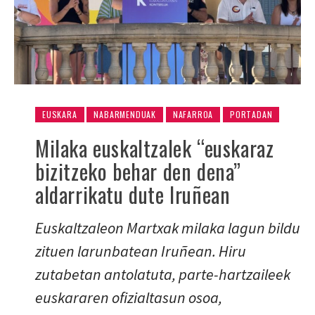
EUSKARA
NABARMENDUAK
NAFARROA
PORTADAN
Milaka euskaltzalek “euskaraz
bizitzeko behar den dena”
aldarrikatu dute Iruñean
Euskaltzaleon Martxak milaka lagun bildu
zituen larunbatean Iruñean. Hiru
zutabetan antolatuta, parte-hartzaileek
euskararen ofizialtasun osoa,