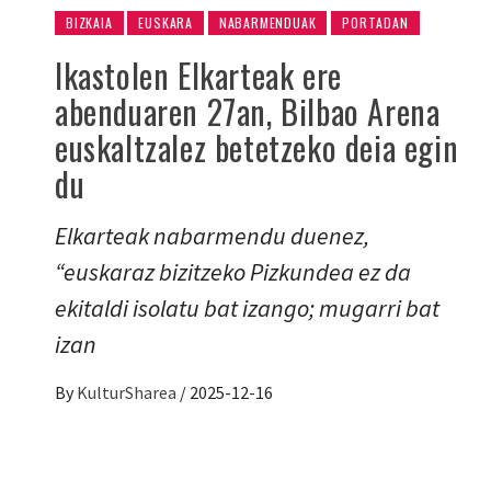
BIZKAIA
EUSKARA
NABARMENDUAK
PORTADAN
Ikastolen Elkarteak ere
abenduaren 27an, Bilbao Arena
euskaltzalez betetzeko deia egin
du
Elkarteak nabarmendu duenez,
“euskaraz bizitzeko Pizkundea ez da
ekitaldi isolatu bat izango; mugarri bat
izan
By
KulturSharea
/
2025-12-16