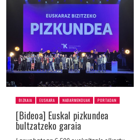
BIZKAIA
EUSKARA
NABARMENDUAK
PORTADAN
[Bideoa] Euskal pizkundea
bultzatzeko garaia