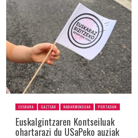
EUSKARA
GAZTEAK
NABARMENDUAK
PORTADAN
Euskalgintzaren Kontseiluak
ohartarazi du USaPeko auziak