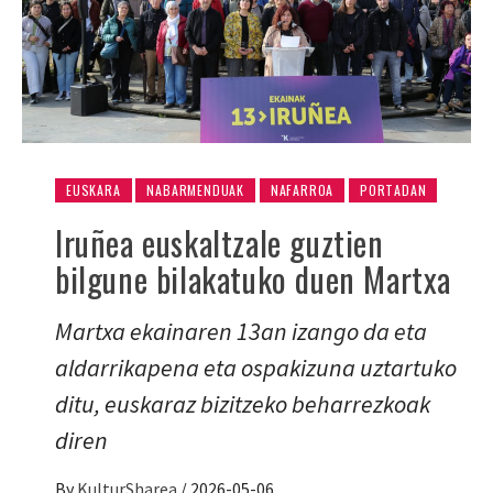
EUSKARA
NABARMENDUAK
NAFARROA
PORTADAN
Iruñea euskaltzale guztien
bilgune bilakatuko duen Martxa
Martxa ekainaren 13an izango da eta
aldarrikapena eta ospakizuna uztartuko
ditu, euskaraz bizitzeko beharrezkoak
diren
By
KulturSharea
/
2026-05-06