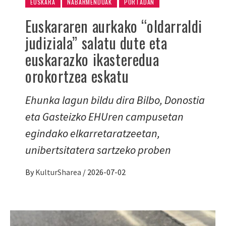
EUSKARA
NABARMENDUAK
PORTADAN
Euskararen aurkako “oldarraldi
judiziala” salatu dute eta
euskarazko ikasteredua
orokortzea eskatu
Ehunka lagun bildu dira Bilbo, Donostia
eta Gasteizko EHUren campusetan
egindako elkarretaratzeetan,
unibertsitatera sartzeko proben
By
KulturSharea
/
2026-07-02