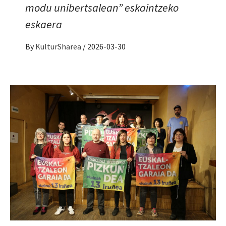
modu unibertsalean” eskaintzeko
eskaera
By
KulturSharea
/
2026-03-30