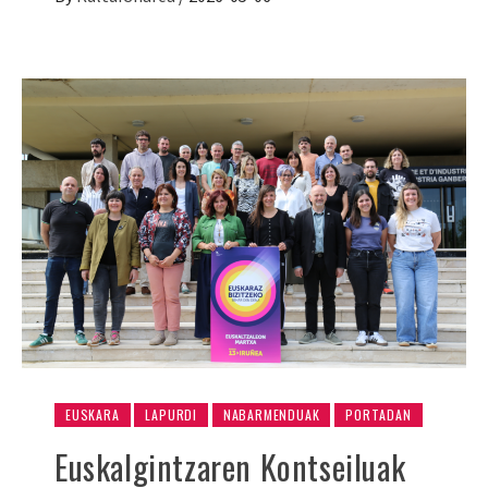
EUSKARA
LAPURDI
NABARMENDUAK
PORTADAN
Euskalgintzaren Kontseiluak