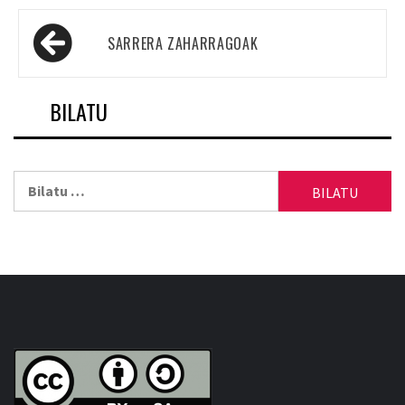
Sarreren
SARRERA ZAHARRAGOAK
nabigazioa
BILATU
Bilatu: