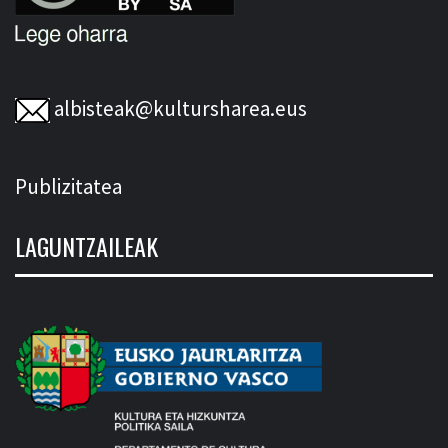
albisteak@kultursharea.eus
Publizitatea
LAGUNTZAILEAK