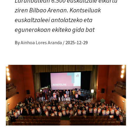
Larunbatean 6.500 euskaltzale elkartu
ziren Bilbao Arenan. Kontseiluak
euskaltzaleei antolatzeko eta
egunerokoan ekiteko gida bat
By
Ainhoa Lores Aranda
/
2025-12-29