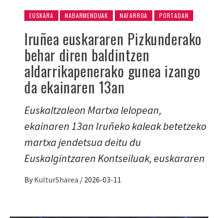
EUSKARA
NABARMENDUAK
NAFARROA
PORTADAN
Iruñea euskararen Pizkunderako
behar diren baldintzen
aldarrikapenerako gunea izango
da ekainaren 13an
Euskaltzaleon Martxa lelopean,
ekainaren 13an Iruñeko kaleak betetzeko
martxa jendetsua deitu du
Euskalgintzaren Kontseiluak, euskararen
By
KulturSharea
/
2026-03-11