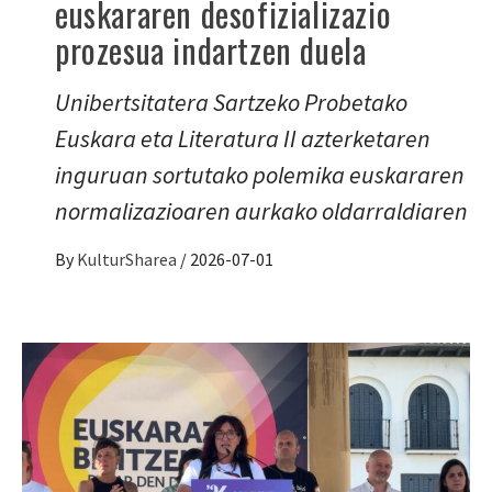
euskararen desofizializazio
prozesua indartzen duela
Unibertsitatera Sartzeko Probetako
Euskara eta Literatura II azterketaren
inguruan sortutako polemika euskararen
normalizazioaren aurkako oldarraldiaren
By
KulturSharea
/
2026-07-01