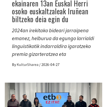
ekainaren 13an Euskal Herri
osoko euskaltzaleak Iruñean
biltzeko deia egin du
2024an irekitako bideari jarraipena
emanez, helburua da egungo larrialdi
linguistikotik indarraldira igarotzeko
premia gizarteratzea eta
By
KulturSharea
/
2026-04-27