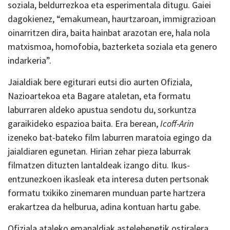
soziala, beldurrezkoa eta esperimentala ditugu. Gaiei
dagokienez, “emakumean, haurtzaroan, immigrazioan
oinarritzen dira, baita hainbat arazotan ere, hala nola
matxismoa, homofobia, bazterketa soziala eta genero
indarkeria”.
Jaialdiak bere egiturari eutsi dio aurten Ofiziala,
Nazioartekoa eta Bagare ataletan, eta formatu
laburraren aldeko apustua sendotu du, sorkuntza
garaikideko espazioa baita. Era berean,
Icoff-Arin
izeneko bat-bateko film laburren maratoia egingo da
jaialdiaren egunetan. Hirian zehar pieza laburrak
filmatzen dituzten lantaldeak izango ditu. Ikus-
entzunezkoen ikasleak eta interesa duten pertsonak
formatu txikiko zinemaren munduan parte hartzera
erakartzea da helburua, adina kontuan hartu gabe.
Ofiziala ataleko emanaldiak astelehenetik ostiralera