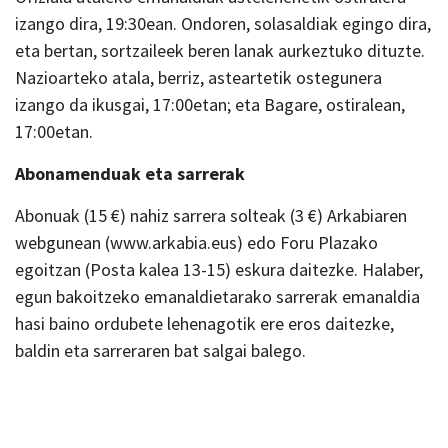
izango dira, 19:30ean. Ondoren, solasaldiak egingo dira,
eta bertan, sortzaileek beren lanak aurkeztuko dituzte.
Nazioarteko atala, berriz, asteartetik ostegunera
izango da ikusgai, 17:00etan; eta Bagare, ostiralean,
17:00etan.
Abonamenduak eta sarrerak
Abonuak (15 €) nahiz sarrera solteak (3 €) Arkabiaren
webgunean (www.arkabia.eus) edo Foru Plazako
egoitzan (Posta kalea 13-15) eskura daitezke. Halaber,
egun bakoitzeko emanaldietarako sarrerak emanaldia
hasi baino ordubete lehenagotik ere eros daitezke,
baldin eta sarreraren bat salgai balego.