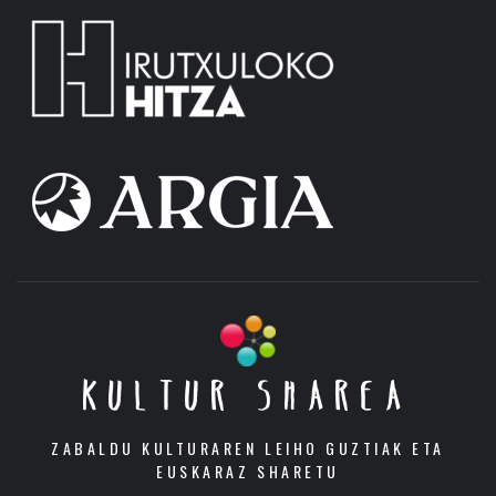
KULTUR SHAREA
ZABALDU KULTURAREN LEIHO GUZTIAK ETA
EUSKARAZ SHARETU