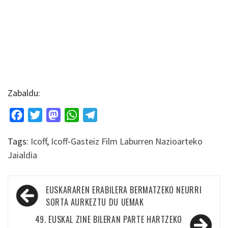
Zabaldu:
Facebook
Twitter
Mastodon
WhatsApp
Telegram
Tags:
Icoff
,
Icoff-Gasteiz Film Laburren Nazioarteko
Jaialdia
Bidalketetan
EUSKARAREN ERABILERA BERMATZEKO NEURRI
zehar
SORTA AURKEZTU DU UEMAK
nabigatu
49. EUSKAL ZINE BILERAN PARTE HARTZEKO