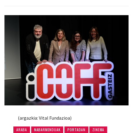
(argazkia: Vital Fundazioa)
ARABA
NABARMENDUAK
PORTADAN
ZINEMA