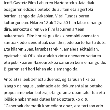
Icoff-Gasteiz Film Laburren Nazioarteko Jaialdiak
bosgarren edizioa beteko du aurten eta agertoki
berrian izango da: Arkabian, Vital Fundazioaren
kulturgunean. Hilaren 18tik 22ra 50 film labur emango
dira, aurkeztu diren 676 film laburren artean
aukeratuak. Film horiek guztiak zinemaldi onenetan
sarituak edo izendatuak izan dira, edo parte-hartu dute.
Eta hilaren 23an, larunbatarekin, amaiera ekitaldian,
epaimahaiak Ofiziala ataleko zinta onenaren sariaren
eta publikoaren Nazioartekoa sariaren berri emango du.
Bigarren sari hori lehen aldiz emango da.
Antolatzaileek zehaztu duenez, egitarauan fikzioa
izango da nagusi, animazio eta dokumental arloetako
proposamenekin batera, eta gorantz doan talentua eta
ibilbide nabarmena duten lanak uztartuko ditu.
“Generoak dramatik komediara doaz, eta tartean arlo