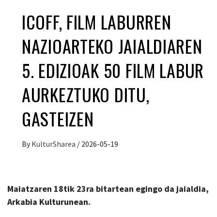
ICOFF, FILM LABURREN
NAZIOARTEKO JAIALDIAREN
5. EDIZIOAK 50 FILM LABUR
AURKEZTUKO DITU,
GASTEIZEN
By
KulturSharea
/
2026-05-19
Maiatzaren 18tik 23ra bitartean egingo da jaialdia,
Arkabia Kulturunean.