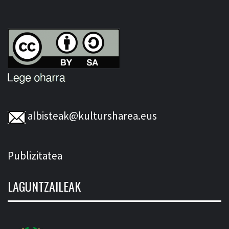
albisteak@kultursharea.eus
Publizitatea
LAGUNTZAILEAK