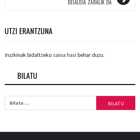
DEIALDIA ZABALIK DA
UTZI ERANTZUNA
Iruzkinak bidaltzeko
saioa hasi
behar duzu.
BILATU
Bilatu: