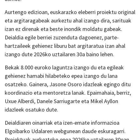
Aurtengo edizioan, euskarazko eleberri proiektu original
eta argitaragabeak aurkeztu ahal izango dira, sarituak
izan ez direnak eta beste inondik moldatu gabeak.
Deialdia egile berriei zuzenduta dagoenez, parte-
hartzaileek gehienez liburu bat argitaratua izan ahal
izango dute 2026ko uztailaren 30a baino lehen.
Bekak 8.000 euroko laguntza izango du eta egileak
gehienez hamabi hilabeteko epea izango du lana
osatzeko. Gainera, Jasone Osoro idazleak egingo ditu
koordinazio eta mentoretza lanak. Epaimahaia, berriz,
Uxue Alberdi, Danele Sarriugarte eta Mikel Ayllon
idazleek osatuko dute.
Deialdiaren oinarriak eta izen-emate informazioa
Elgoibarko Udalaren webgunean daude eskuragarri.
Proiektuak aurkezteko epea 2026ko uztailaren 30ean