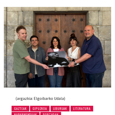
(argazkia: Elgoibarko Udala)
GAZTEAK
GIPUZKOA
LIBURUAK
LITERATURA
NABARMENDUAK
PORTADAN