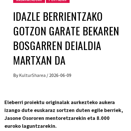
IDAZLE BERRIENTZAKO
GOTZON GARATE BEKAREN
BOSGARREN DEIALDIA
MARTXAN DA
By
KulturSharea
/
2026-06-09
Eleberri proiektu originalak aurkezteko aukera
izango dute euskaraz sortzen duten egile berriek,
Jasone Osororen mentoretzarekin eta 8.000
euroko laguntzarekin.