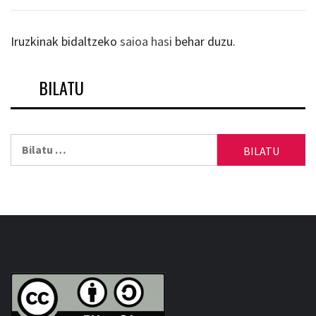
Iruzkinak bidaltzeko
saioa hasi
behar duzu.
BILATU
Bilatu: