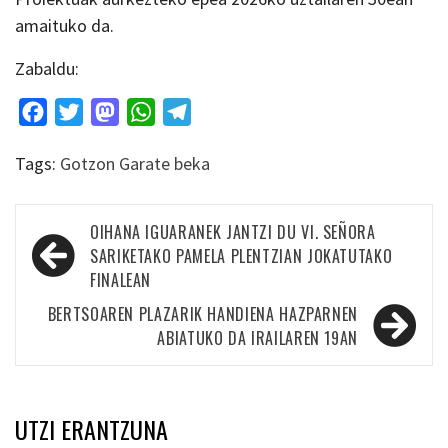
amaituko da.
Zabaldu:
Facebook
Twitter
Mastodon
WhatsApp
Telegram
Tags:
Gotzon Garate beka
Bidalketetan
OIHANA IGUARANEK JANTZI DU VI. SEÑORA
zehar
SARIKETAKO PAMELA PLENTZIAN JOKATUTAKO
FINALEAN
nabigatu
BERTSOAREN PLAZARIK HANDIENA HAZPARNEN
ABIATUKO DA IRAILAREN 19AN
UTZI ERANTZUNA