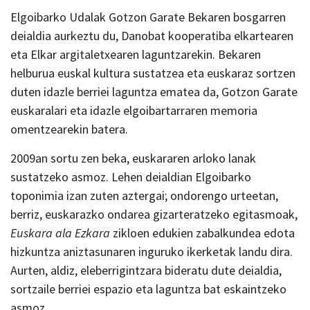
Elgoibarko Udalak Gotzon Garate Bekaren bosgarren
deialdia aurkeztu du, Danobat kooperatiba elkartearen
eta Elkar argitaletxearen laguntzarekin. Bekaren
helburua euskal kultura sustatzea eta euskaraz sortzen
duten idazle berriei laguntza ematea da, Gotzon Garate
euskaralari eta idazle elgoibartarraren memoria
omentzearekin batera.
2009an sortu zen beka, euskararen arloko lanak
sustatzeko asmoz. Lehen deialdian Elgoibarko
toponimia izan zuten aztergai; ondorengo urteetan,
berriz, euskarazko ondarea gizarteratzeko egitasmoak,
Euskara ala Ezkara
zikloen edukien zabalkundea edota
hizkuntza aniztasunaren inguruko ikerketak landu dira.
Aurten, aldiz, eleberrigintzara bideratu dute deialdia,
sortzaile berriei espazio eta laguntza bat eskaintzeko
asmoz.