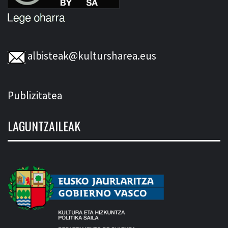
albisteak@kultursharea.eus
Publizitatea
LAGUNTZAILEAK