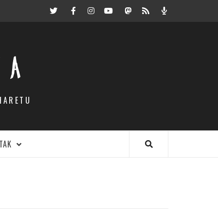
Twitter
Facebook
Instagram
Youtube
Mastodon.eus
RSS
Podcast
EA
HARETU
TAK