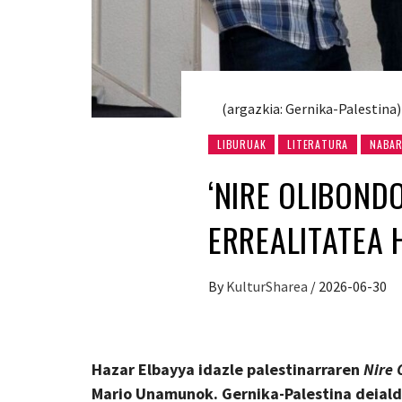
(argazkia: Gernika-Palestina)
LIBURUAK
LITERATURA
NABA
‘NIRE OLIBONDO
ERREALITATEA 
By
KulturSharea
/
2026-06-30
Hazar Elbayya idazle palestinarraren
Nire 
Mario Unamunok. Gernika-Palestina deialdi