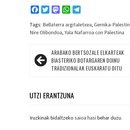
Facebook
Twitter
Mastodon
WhatsApp
Telegram
Tags:
Bellaterra argitaletxea
,
Gernika-Palesti
Nire Olibondoa
,
Yala Nafarroa con Palestina
Bidalketetan
ARABAKO BERTSOZALE ELKARTEAK
zehar
BIASTERIKO BOTARGAREN DOINU
nabigatu
TRADIZIONALAK EUSKARATU DITU
UTZI ERANTZUNA
Iruzkinak bidaltzeko
saioa hasi
behar duzu.