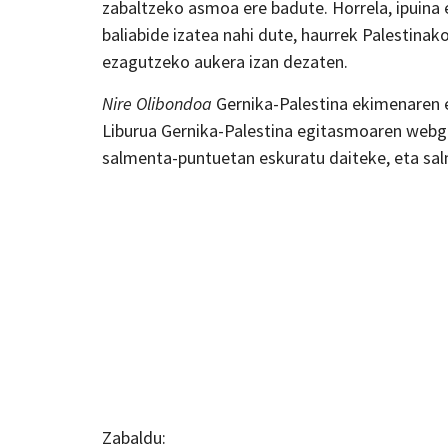
zabaltzeko asmoa ere badute. Horrela, ipuina e
baliabide izatea nahi dute, haurrek Palestinako
ezagutzeko aukera izan dezaten.
Nire Olibondoa
Gernika-Palestina ekimenaren e
Liburua Gernika-Palestina egitasmoaren webg
salmenta-puntuetan eskuratu daiteke, eta salm
Zabaldu: