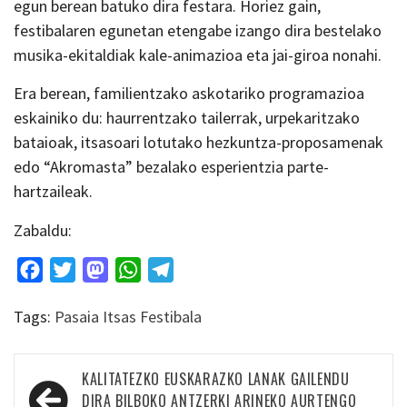
egun berean batuko dira festara. Horiez gain,
festibalaren egunetan etengabe izango dira bestelako
musika-ekitaldiak kale-animazioa eta jai-giroa nonahi.
Era berean, familientzako askotariko programazioa
eskainiko du: haurrentzako tailerrak, urpekaritzako
bataioak, itsasoari lotutako hezkuntza-proposamenak
edo “Akromasta” bezalako esperientzia parte-
hartzaileak.
Zabaldu:
Facebook
Twitter
Mastodon
WhatsApp
Telegram
Tags:
Pasaia Itsas Festibala
Bidalketetan
KALITATEZKO EUSKARAZKO LANAK GAILENDU
DIRA BILBOKO ANTZERKI ARINEKO AURTENGO