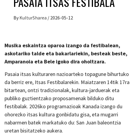
PASAIA ITSAS FESTIBALA
By
KulturSharea
/
2026-05-12
Musika eskaintza oparoa izango da festibalean,
askotariko talde eta bakarlariekin, besteak beste,
Amparanoia eta Bele igoko dira oholtzara.
Pasaia itsas kulturaren nazioarteko topagune bihurtuko
da berriz ere, Itsas Festibalarekin. Maiatzaren 14tik 17ra
bitartean, ontzi tradizionalak, kultura-jarduerak eta
publiko guztientzako proposamenak bilduko ditu
festibalak. 2026ko programazioak Kanada izango du
ohorezko itsas kultura gonbidatu gisa, eta mugarri
nabarmen batek markatuko du: San Juan baleontzia
uretan bisitatzeko aukera.