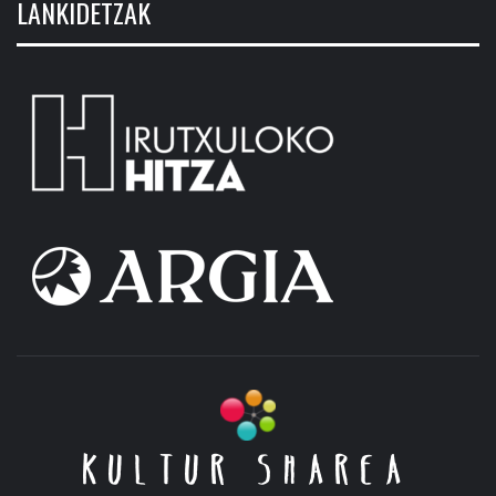
LANKIDETZAK
KULTUR SHAREA