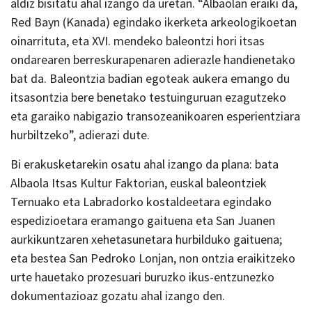
aldiz bisitatu ahal izango da uretan. “Albaolan eraiki da,
Red Bayn (Kanada) egindako ikerketa arkeologikoetan
oinarrituta, eta XVI. mendeko baleontzi hori itsas
ondarearen berreskurapenaren adierazle handienetako
bat da. Baleontzia badian egoteak aukera emango du
itsasontzia bere benetako testuinguruan ezagutzeko
eta garaiko nabigazio transozeanikoaren esperientziara
hurbiltzeko”, adierazi dute.
Bi erakusketarekin osatu ahal izango da plana: bata
Albaola Itsas Kultur Faktorian, euskal baleontziek
Ternuako eta Labradorko kostaldeetara egindako
espedizioetara eramango gaituena eta San Juanen
aurkikuntzaren xehetasunetara hurbilduko gaituena;
eta bestea San Pedroko Lonjan, non ontzia eraikitzeko
urte hauetako prozesuari buruzko ikus-entzunezko
dokumentazioaz gozatu ahal izango den.