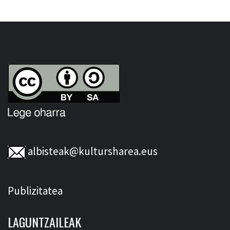
albisteak@kultursharea.eus
Publizitatea
LAGUNTZAILEAK