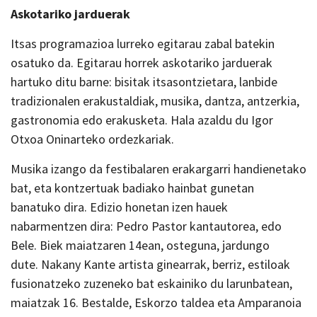
Askotariko jarduerak
Itsas programazioa lurreko egitarau zabal batekin
osatuko da. Egitarau horrek askotariko jarduerak
hartuko ditu barne: bisitak itsasontzietara, lanbide
tradizionalen erakustaldiak, musika, dantza, antzerkia,
gastronomia edo erakusketa. Hala azaldu du Igor
Otxoa Oninarteko ordezkariak.
Musika izango da festibalaren erakargarri handienetako
bat, eta kontzertuak badiako hainbat gunetan
banatuko dira. Edizio honetan izen hauek
nabarmentzen dira: Pedro Pastor kantautorea, edo
Bele. Biek maiatzaren 14ean, osteguna, jardungo
dute. Nakany Kante artista ginearrak, berriz, estiloak
fusionatzeko zuzeneko bat eskainiko du larunbatean,
maiatzak 16. Bestalde, Eskorzo taldea eta Amparanoia