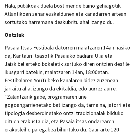
Hala, publikoak duela bost mende baino gehiagotik
Atlantikoan zehar euskaldunen eta kanadarren artean
sortutako harremana deskubritu ahal izango du.
Ontziak
Pasaia Itsas Festibala datorren maiatzaren 14an hasiko
da, Kantauri itsasotik Pasaiako badiara Ulia eta
Jaizkibel arteko bokaletik sartuko diren ontzien desfile
ikusgarri batekin, maiatzaren 14an, 18:00etan.
Festibalaren YouTubeko kanalaren bidez zuzenean
jarraitu ahal izango da ekitaldia, edo aurrez aurre.
“Zalantzarik gabe, programaren une
gogoangarrienetako bat izango da, tamaina, jatorri eta
tipologia desberdinetako ontzi tradizionalak bilduko
dituen erakustaldia, eta Pasaia itsas ondarearen
erakusleiho paregabea bihurtuko du. Gaur arte 120