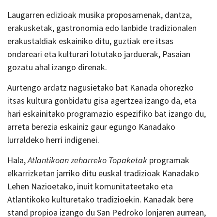
Laugarren edizioak musika proposamenak, dantza,
erakusketak, gastronomia edo lanbide tradizionalen
erakustaldiak eskainiko ditu, guztiak ere itsas
ondareari eta kulturari lotutako jarduerak, Pasaian
gozatu ahal izango direnak.
Aurtengo ardatz nagusietako bat Kanada ohorezko
itsas kultura gonbidatu gisa agertzea izango da, eta
hari eskainitako programazio espezifiko bat izango du,
arreta berezia eskainiz gaur egungo Kanadako
lurraldeko herri indigenei.
Hala,
Atlantikoan zeharreko Topaketak
programak
elkarrizketan jarriko ditu euskal tradizioak Kanadako
Lehen Nazioetako, inuit komunitateetako eta
Atlantikoko kulturetako tradizioekin. Kanadak bere
stand propioa izango du San Pedroko lonjaren aurrean,