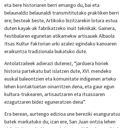
eta bere historiaren berri emango du, bai eta
belaunaldiz belaunaldi transmititutako praktiken berri
ere; besteak beste, Artikoko bizitzarekin lotura estua
duten kayak-ak fabrikatzeko inuit teknikak. Gainera,
festibalaren egunetan atikamekw artisauek Albaola
Itsas Kultur Faktorian urki azalez egindako kanoaren
eraikuntza tradizionala bukatuko dute.
Antolatzaileek adierazi dutenez, “jarduera horiek
historia partekatu bat islatzen dute, XVI. mendeko
euskal baleontzien eta komunitate indigenen arteko
lehen kontaktuetan oinarritzen dena, eta gaur egun
kultura-trukearen, artisautzaren eta itsasoaren
ezagutzaren bidez eguneratzen dena”.
Era berean, aurtengo edizioa une bereziki esanguratsu
batek markatuko du; izan ere, San Juan ontzia lehen