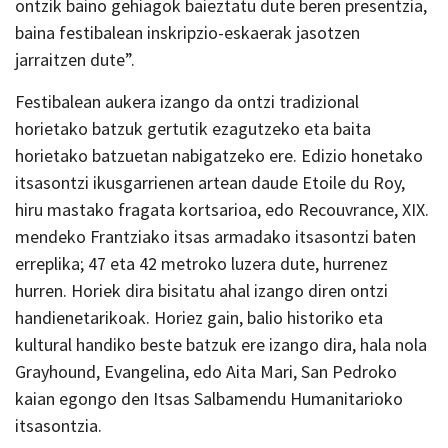
ontzik baino gehiagok baieztatu dute beren presentzia,
baina festibalean inskripzio-eskaerak jasotzen
jarraitzen dute”.
Festibalean aukera izango da ontzi tradizional
horietako batzuk gertutik ezagutzeko eta baita
horietako batzuetan nabigatzeko ere. Edizio honetako
itsasontzi ikusgarrienen artean daude Etoile du Roy,
hiru mastako fragata kortsarioa, edo Recouvrance, XIX.
mendeko Frantziako itsas armadako itsasontzi baten
erreplika; 47 eta 42 metroko luzera dute, hurrenez
hurren. Horiek dira bisitatu ahal izango diren ontzi
handienetarikoak. Horiez gain, balio historiko eta
kultural handiko beste batzuk ere izango dira, hala nola
Grayhound, Evangelina, edo Aita Mari, San Pedroko
kaian egongo den Itsas Salbamendu Humanitarioko
itsasontzia.