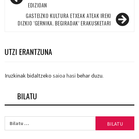
zehar
EDIZIOAN
nabigatu
GASTEIZKO KULTURA ETXEAK ATEAK IREKI
DIZKIO ‘GERNIKA. BEGIRADAK’ ERAKUSKETARI
UTZI ERANTZUNA
Iruzkinak bidaltzeko
saioa hasi
behar duzu.
BILATU
Bilatu: