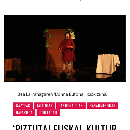
Bea Larrañagaren 'Donna Bufona' ikuskizuna.
GAZTEAK
JAIALDIAK
JARDUNALDIAK
NABARMENDUAK
NAFARROA
PORTADAN
‘PIZTUTA! EUSKAL KULTUR