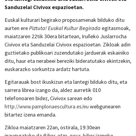
Sanduzelai Civivox espazioetan.
Euskal kulturari begirako proposamenak bilduko ditu
aurten ere
Piztuta! Euskal Kultur Begirada
egitasmoak,
maiatzaren 22tik 30era bitartean, Iruñeko Juslarrocha
Civivox eta Sanduzelai Civivox espazioetan. Zikloak adin
guztietako publikoari zuzendutako jarduerak eskainiko
ditu, haur eta nerabeei bereziki bideratutako ekintzekin,
euskarazko sorkuntza ardatz hartuta.
Egitarauak bost ikuskizun eta lantegi bilduko ditu, eta
sarrera librea izango da, aldez aurretik 010
telefonoaren bidez, Civivox sarean edo
http://www.pamplonaescultura.es/eu
webgunearen
bitartez izena emanda.
Zikloa maiatzaren 22an, ostirala, 19:30ean
inauguratuko da
Bihar, atzo, gaur, bihar
izeneko