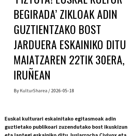
BEGIRADA’ ZIKLOAK ADIN
GUZTIENTZAKO BOST
JARDUERA ESKAINIKO DITU
MAIATZAREN 22TIK 30ERA,
IRUÑEAN
By
KulturSharea
/
2026-05-18
Euskal kulturari eskainitako egitasmoak adin
guztietako publikoari zuzendutako bost ikuskizun
eta lantegi eskainiko ditu Juslarrocha Civivox eta