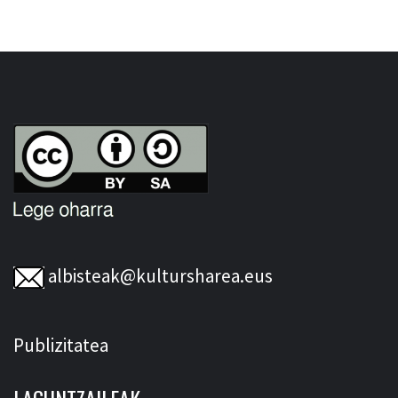
albisteak@kultursharea.eus
Publizitatea