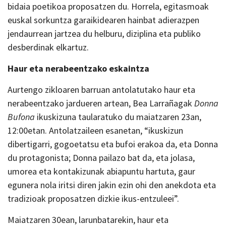
bidaia poetikoa proposatzen du. Horrela, egitasmoak
euskal sorkuntza garaikidearen hainbat adierazpen
jendaurrean jartzea du helburu, diziplina eta publiko
desberdinak elkartuz.
Haur eta nerabeentzako eskaintza
Aurtengo zikloaren barruan antolatutako haur eta
nerabeentzako jardueren artean, Bea Larrañagak
Donna
Bufona
ikuskizuna taularatuko du maiatzaren 23an,
12:00etan. Antolatzaileen esanetan, “ikuskizun
dibertigarri, gogoetatsu eta bufoi erakoa da, eta Donna
du protagonista; Donna pailazo bat da, eta jolasa,
umorea eta kontakizunak abiapuntu hartuta, gaur
egunera nola iritsi diren jakin ezin ohi den anekdota eta
tradizioak proposatzen dizkie ikus-entzuleei”.
Maiatzaren 30ean, larunbatarekin, haur eta