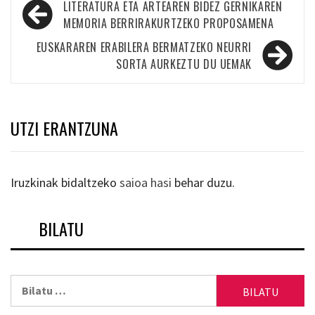
Bidalketetan
LITERATURA ETA ARTEAREN BIDEZ GERNIKAREN
zehar
MEMORIA BERRIRAKURTZEKO PROPOSAMENA
nabigatu
EUSKARAREN ERABILERA BERMATZEKO NEURRI
SORTA AURKEZTU DU UEMAK
UTZI ERANTZUNA
Iruzkinak bidaltzeko
saioa hasi
behar duzu.
BILATU
Bilatu: