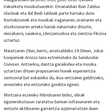
irakurketa musikatuarekin. Emanaldian Iban Zaldua
idazleak eta Ibil Bedi taldeak parte hartuko dute.
Kontakizunek eta musikak iraganaren, orainaren eta
etorkizunaren arteko hariak nahastuko dituzte,
elezaharra, saiakera, (des)amodioa eta zientzia-fikzioa
uztartuz.
Maiatzaren 29an, berriz, arratsaldeko 19:30ean, Jokai
konpainiak
Arnasa
lana estreinatuko du Sanduzelai
Civivoxn. Antzerkia, dantza garaikidea eta musika
uztartzen dituen proposamen honek esperientzia
sentsorial bat eskainiko du, ikus-entzuleei gelditzeko,
arnasteko eta entzuteko gonbita eginez.
Mintzaira eszeniko hibridoaren bidez, obrak
egunerokotasun zaratatsu batean isiltasunaren eta
entzute aktiboaren garrantzia azpimarratzen duen