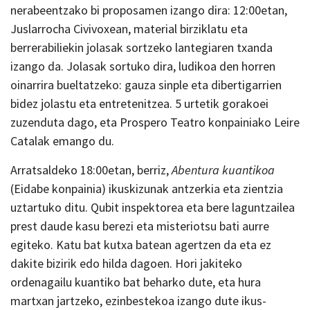
nerabeentzako bi proposamen izango dira: 12:00etan,
Juslarrocha Civivoxean, material birziklatu eta
berrerabiliekin jolasak sortzeko lantegiaren txanda
izango da. Jolasak sortuko dira, ludikoa den horren
oinarrira bueltatzeko: gauza sinple eta dibertigarrien
bidez jolastu eta entretenitzea. 5 urtetik gorakoei
zuzenduta dago, eta Prospero Teatro konpainiako Leire
Catalak emango du.
Arratsaldeko 18:00etan, berriz,
Abentura kuantikoa
(Eidabe konpainia) ikuskizunak antzerkia eta zientzia
uztartuko ditu. Qubit inspektorea eta bere laguntzailea
prest daude kasu berezi eta misteriotsu bati aurre
egiteko. Katu bat kutxa batean agertzen da eta ez
dakite bizirik edo hilda dagoen. Hori jakiteko
ordenagailu kuantiko bat beharko dute, eta hura
martxan jartzeko, ezinbestekoa izango dute ikus-