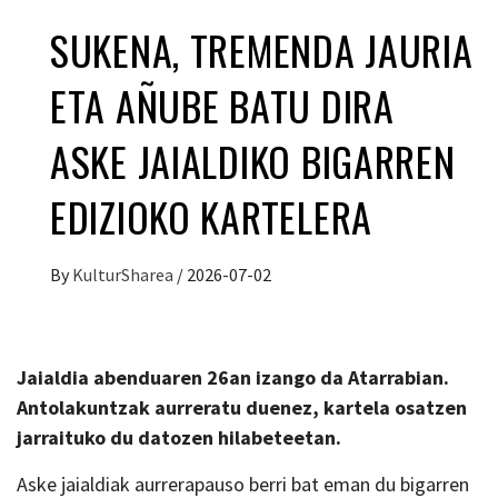
SUKENA, TREMENDA JAURIA
ETA AÑUBE BATU DIRA
ASKE JAIALDIKO BIGARREN
EDIZIOKO KARTELERA
By
KulturSharea
/
2026-07-02
Jaialdia abenduaren 26an izango da Atarrabian.
Antolakuntzak aurreratu duenez, kartela osatzen
jarraituko du datozen hilabeteetan.
Aske jaialdiak aurrerapauso berri bat eman du bigarren