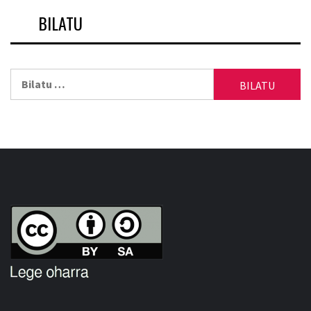
BILATU
Bilatu: