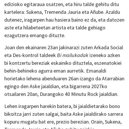
edizioko egitaraua osatzen, eta hiru talde gehitu ditu
kartelera: Sukena, Tremenda Jauria eta Añube. Azaldu
dutenez, iragarpen hau hasiera baino ez da, eta datozen
aste eta hilabeteetan artista eta talde gehiago
ezagutzera emango dituzte.
Joan den ekainaren 23an jakinarazi zuten Arkada Social
eta Des-kontrol taldeek
Bi mailukadak
izeneko azken
bi kontzertu bereziak eskainiko dituztela, eszenatokiei
behin-behineko agurra eman aurretik. Emanaldi
horietako lehena abenduaren 26an izango da Atarrabian
egingo den Aske jaialdian, eta bigarrena 2027ko
otsailaren 20an, Durangoko 40 Minutu Rock jaialdian.
Lehen iragarpen harekin batera, bi jaialdietarako bono
bikoitza jarri zuten salgai, baita Aske jaialdirako sarrera
kopuru mugatu bat ere, prezio berezian. Orain, Sukena,