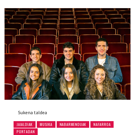
Sukena taldea
JAIALDIAK
MUSIKA
NABARMENDUAK
NAFARROA
PORTADAN