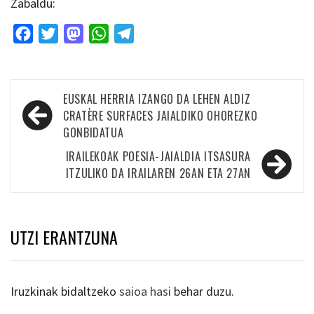
Zabaldu:
Facebook
Twitter
Mastodon
WhatsApp
Telegram
Bidalketetan
EUSKAL HERRIA IZANGO DA LEHEN ALDIZ
zehar
CRATÈRE SURFACES JAIALDIKO OHOREZKO
GONBIDATUA
nabigatu
IRAILEKOAK POESIA-JAIALDIA ITSASURA
ITZULIKO DA IRAILAREN 26AN ETA 27AN
UTZI ERANTZUNA
Iruzkinak bidaltzeko
saioa hasi
behar duzu.