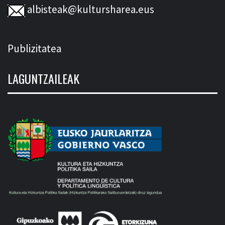
albisteak@kultursharea.eus
Publizitatea
LAGUNTZAILEAK