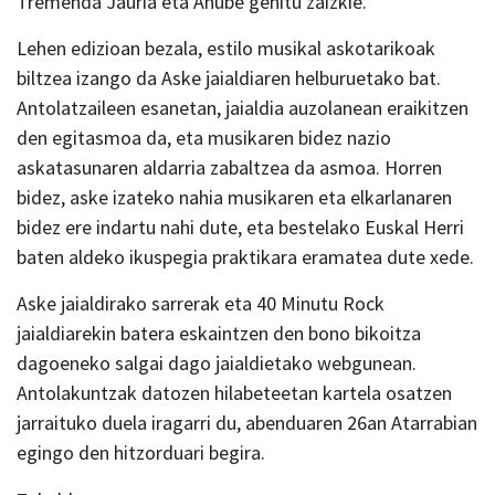
Tremenda Jauria eta Añube gehitu zaizkie.
Lehen edizioan bezala, estilo musikal askotarikoak
biltzea izango da Aske jaialdiaren helburuetako bat.
Antolatzaileen esanetan, jaialdia auzolanean eraikitzen
den egitasmoa da, eta musikaren bidez nazio
askatasunaren aldarria zabaltzea da asmoa. Horren
bidez, aske izateko nahia musikaren eta elkarlanaren
bidez ere indartu nahi dute, eta bestelako Euskal Herri
baten aldeko ikuspegia praktikara eramatea dute xede.
Aske jaialdirako sarrerak eta 40 Minutu Rock
jaialdiarekin batera eskaintzen den bono bikoitza
dagoeneko salgai dago jaialdietako webgunean.
Antolakuntzak datozen hilabeteetan kartela osatzen
jarraituko duela iragarri du, abenduaren 26an Atarrabian
egingo den hitzorduari begira.