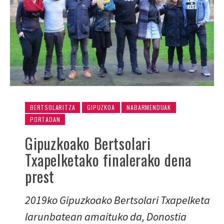
BERTSOLARITZA
GIPUZKOA
NABARMENDUAK
PORTADAN
Gipuzkoako Bertsolari
Txapelketako finalerako dena
prest
2019ko Gipuzkoako Bertsolari Txapelketa
larunbatean amaituko da, Donostia