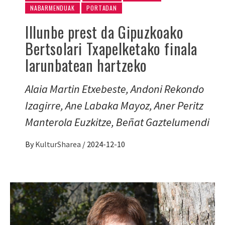
NABARMENDUAK
PORTADAN
Illunbe prest da Gipuzkoako
Bertsolari Txapelketako finala
larunbatean hartzeko
Alaia Martin Etxebeste, Andoni Rekondo
Izagirre, Ane Labaka Mayoz, Aner Peritz
Manterola Euzkitze, Beñat Gaztelumendi
By
KulturSharea
/
2024-12-10