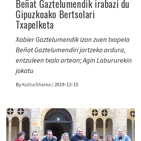
Beñat Gaztelumendik irabazi du
Gipuzkoako Bertsolari
Txapelketa
Xabier Gaztelumendik izan zuen txapela
Beñat Gaztelumendiri jartzeko ardura,
entzuleen txalo artean; Agin Labururekin
jokatu
By
KulturSharea
/
2019-12-15