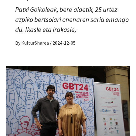
Patxi Goikoleak, bere aldetik, 25 urtez
azpiko bertsolari onenaren saria emango
du. Ikasle eta irakasle,
By
KulturSharea
/
2024-12-05