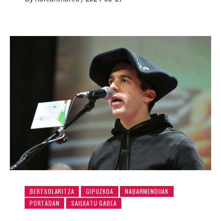
BERTSOLARITZA
GIPUZKOA
NABARMENDUAK
PORTADAN
SAILKATU GABEA