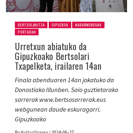
BERTSOLARITZA
GIPUZKOA
NABARMENDUAK
PORTADAN
Urretxun abiatuko da
Gipuzkoako Bertsolari
Txapelketa, irailaren 14an
Finala abenduaren 14an jokatuko da
Donostiako Illunben. Saio guztietarako
sarrerak www.bertsosarrerak.eus
webgunean daude eskuragarri.
Gipuzkoako
By
KulturSharea
/
2024-06-27