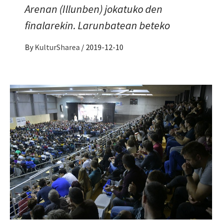
Arenan (Illunben) jokatuko den
finalarekin. Larunbatean beteko
By
KulturSharea
/
2019-12-10