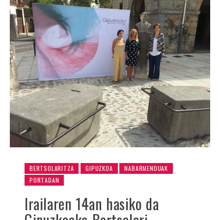
BERTSOLARITZA
GIPUZKOA
NABARMENDUAK
PORTADAN
Irailaren 14an hasiko da
Gipuzkoako Bertsolari