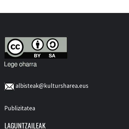
albisteak@kultursharea.eus
Publizitatea
LAGUNTZAILEAK