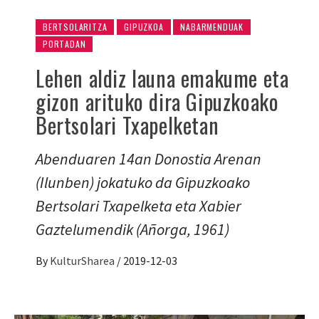
BERTSOLARITZA
GIPUZKOA
NABARMENDUAK
PORTADAN
Lehen aldiz launa emakume eta
gizon arituko dira Gipuzkoako
Bertsolari Txapelketan
Abenduaren 14an Donostia Arenan
(Ilunben) jokatuko da Gipuzkoako
Bertsolari Txapelketa eta Xabier
Gaztelumendik (Añorga, 1961)
By
KulturSharea
/
2019-12-03