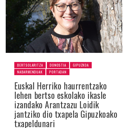
BERTSOLARITZA
DONOSTIA
GIPUZKOA
NABARMENDUAK
PORTADAN
Euskal Herriko haurrentzako
lehen bertso eskolako ikasle
izandako Arantzazu Loidik
jantziko dio txapela Gipuzkoako
txapeldunari