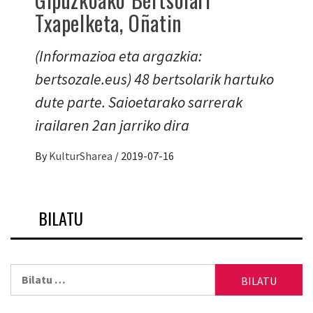
Txapelketa, Oñatin
(Informazioa eta argazkia:
bertsozale.eus) 48 bertsolarik hartuko
dute parte. Saioetarako sarrerak
irailaren 2an jarriko dira
By
KulturSharea
/
2019-07-16
BILATU
Bilatu: