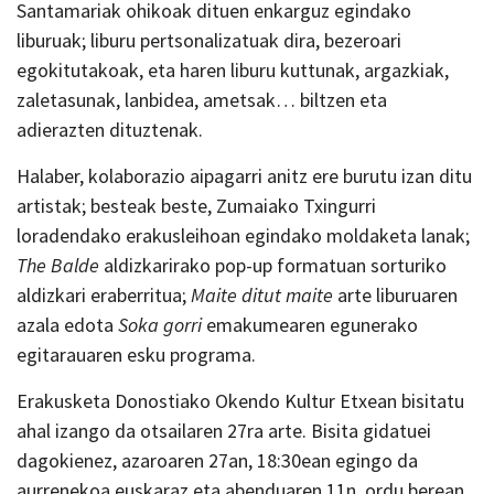
Santamariak ohikoak dituen enkarguz egindako
liburuak; liburu pertsonalizatuak dira, bezeroari
egokitutakoak, eta haren liburu kuttunak, argazkiak,
zaletasunak, lanbidea, ametsak… biltzen eta
adierazten dituztenak.
Halaber, kolaborazio aipagarri anitz ere burutu izan ditu
artistak; besteak beste, Zumaiako Txingurri
loradendako erakusleihoan egindako moldaketa lanak;
The Balde
aldizkarirako pop-up formatuan sorturiko
aldizkari eraberritua;
Maite ditut maite
arte liburuaren
azala edota
Soka gorri
emakumearen egunerako
egitarauaren esku programa.
Erakusketa Donostiako Okendo Kultur Etxean bisitatu
ahal izango da otsailaren 27ra arte. Bisita gidatuei
dagokienez, azaroaren 27an, 18:30ean egingo da
aurrenekoa euskaraz eta abenduaren 11n, ordu berean