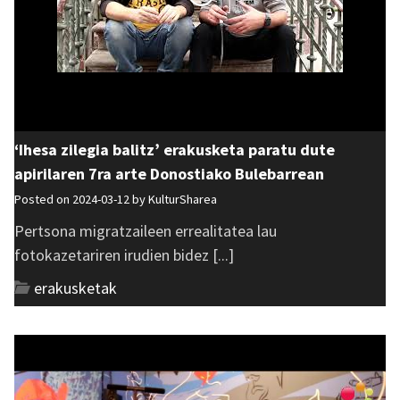
‘Ihesa zilegia balitz’ erakusketa paratu dute
apirilaren 7ra arte Donostiako Bulebarrean
Posted on 2024-03-12 by
KulturSharea
Pertsona migratzaileen errealitatea lau
fotokazetariren irudien bidez [...]
erakusketak