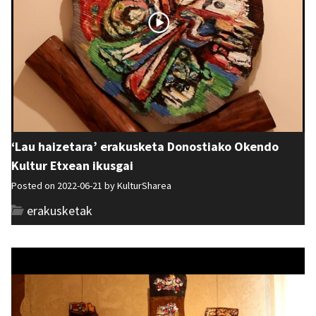
‘Lau haizetara’ erakusketa Donostiako Okendo
Kultur Etxean ikusgai
Posted on 2022-06-21 by
KulturSharea
erakusketak