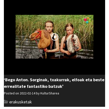
‘Bego Anton. Sorginak, txakurrak, elfoak eta beste
errealitate fantastiko batzuk’
Posted on 2022-02-14 by
KulturSharea
erakusketak