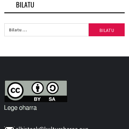
BILATU
Bilatu: