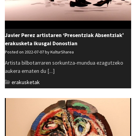
Javier Perez artistaren ‘Presentziak Absentziak’
erakusketa ikusgai Donostian
Posted on 2022-07-07 by
KulturSharea
Artista bilbotarraren sorkuntza-mundua ezagutzeko
aukera ematen du [...]
erakusketak