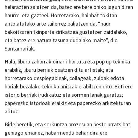
helarazten saiatzen da, batez ere bere ohiko lagun diren
haurrei eta gazteei. Horretarako, hainbat tokitan
antolatutako arte tailerrez baliatzen da, “haur
bakoitzaren txinparta zirikatzea gustatzen zaidalako,
eta batez ere naturaltasuna dudalako maite”, dio
Santamariak.
Hala, liburu zaharrak oinarri hartuta eta pop up teknika
erabiliz, liburu berriak osatzen ditu artistak; eta
horretarako desplegableak, collageak, zuloak edota
hariak bezalako teknika anitzak erabiltzen ditu. Beti ere
istorio berriak irudikatuz eta sormen lanak garatuz;
paperezko istorioak eraikiz eta paperezko arkitekturan
arituz.
Bide beretik, eta sorkuntza prozesuan beste urrats bat
gehiago emanez, nabarmendu behar dira ere