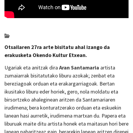
Posted on 2021-02-04 by
KulturSharea
erakusketak
Otsailaren 27ra arte bisitatu ahal izango da
erakusketa Okendo Kultur Etxean.
Ugariak eta anitzak dira
Aran Santamaria
artista
zumaiarrak bisitatutako liburu azokak; zenbat eta
bereziagoak orduan eta erakargarriagoak. Bertan
ikusitako liburu eder horiek, gero, nola moldatu eta
birsortzeko ahaleginean aritzen da Santamariaren
irudimena; bera konturatzerako orduan eta eskuekin
lanean hasi aurretik, irudimena martxan du. Papera eta
liburuak maite ditu artista honek eta maitasun hori bere
lanean nabaritzeaz gain, berarekin lanean aritzen direnei