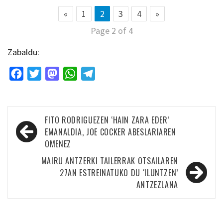
«
1
2
3
4
»
Page 2 of 4
Zabaldu:
Facebook
Twitter
Mastodon
WhatsApp
Telegram
Bidalketetan
FITO RODRIGUEZEN ‘HAIN ZARA EDER’
zehar
EMANALDIA, JOE COCKER ABESLARIAREN
OMENEZ
nabigatu
MAIRU ANTZERKI TAILERRAK OTSAILAREN
27AN ESTREINATUKO DU ‘ILUNTZEN’
ANTZEZLANA