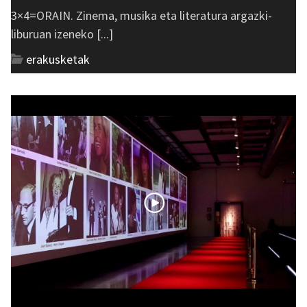
3×4=ORAIN. Zinema, musika eta literatura argazki-
liburuan izeneko [...]
erakusketak