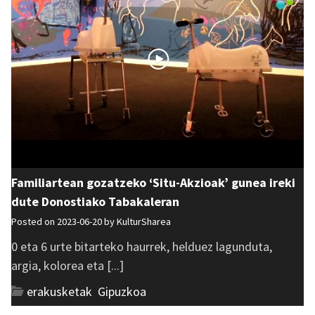
Familiartean gozatzeko ‘Situ-Akzioak’ gunea ireki
dute Donostiako Tabakaleran
Posted on 2023-06-20 by
KulturSharea
0 eta 6 urte bitarteko haurrek, helduez lagunduta,
argia, kolorea eta [...]
erakusketak
,
Gipuzkoa