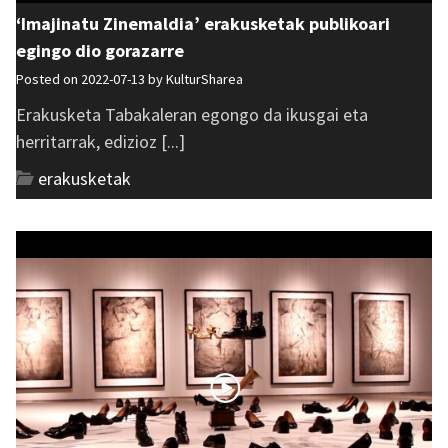
‘Imajinatu Zinemaldia’ erakusketak publikoari
egingo dio gorazarre
Posted on 2022-07-13 by
KulturSharea
Erakusketa Tabakaleran egongo da ikusgai eta
herritarrak, edizioz [...]
erakusketak