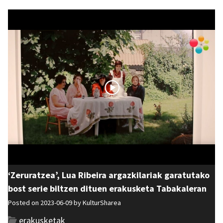
‘Zeruratzea’, Lua Ribeira argazkilariak garatutako
bost serie biltzen dituen erakusketa Tabakaleran
Posted on 2023-06-09 by
KulturSharea
erakusketak