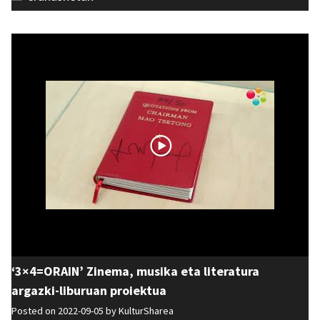
‘3×4=ORAIN’ Zinema, musika eta literatura
argazki-liburuan proiektua
Posted on 2022-09-05 by
KulturSharea