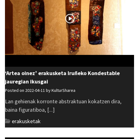
‘Artea oinez’ erakusketa Iruñeko Kondestable
jauregian ikusgai
Posted on 2022-04-11 by
KulturSharea
Lan gehienak korronte abstraktuan kokatzen dira,
baina figuratiboa, [...]
erakusketak