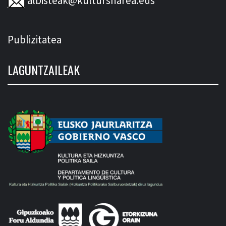
albisteak@kultursharea.eus
Publizitatea
LAGUNTZAILEAK