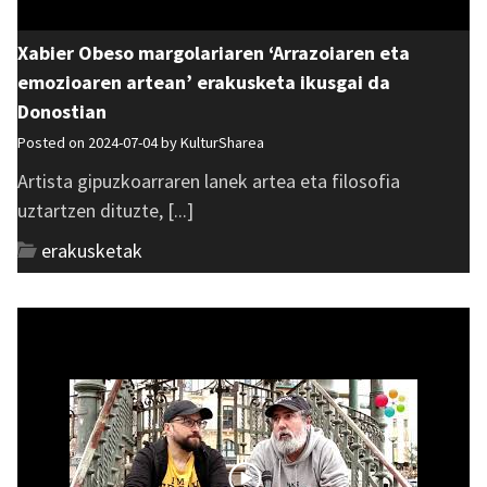
Xabier Obeso margolariaren ‘Arrazoiaren eta
emozioaren artean’ erakusketa ikusgai da
Donostian
Posted on 2024-07-04 by
KulturSharea
Artista gipuzkoarraren lanek artea eta filosofia
uztartzen dituzte, [...]
erakusketak