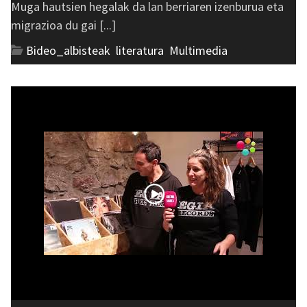
Muga hautsien hegalak da lan berriaren izenburua eta
migrazioa du gai [...]
Bideo_albisteak
,
literatura
,
Multimedia