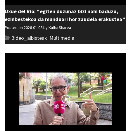
Uxue del Rio: “egiten duzunaz bizi nahi baduzu,
ezinbestekoa da munduari hor zaudela erakustea”
Posted on 2026-01-08 by
KulturSharea
Bideo_albisteak
,
Multimedia