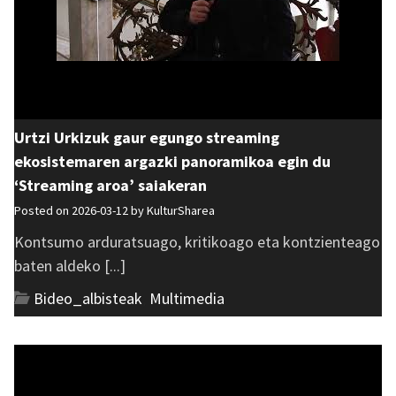
Urtzi Urkizuk gaur egungo streaming
ekosistemaren argazki panoramikoa egin du
‘Streaming aroa’ saiakeran
Posted on 2026-03-12 by
KulturSharea
Kontsumo arduratsuago, kritikoago eta kontzienteago
baten aldeko [...]
Bideo_albisteak
,
Multimedia