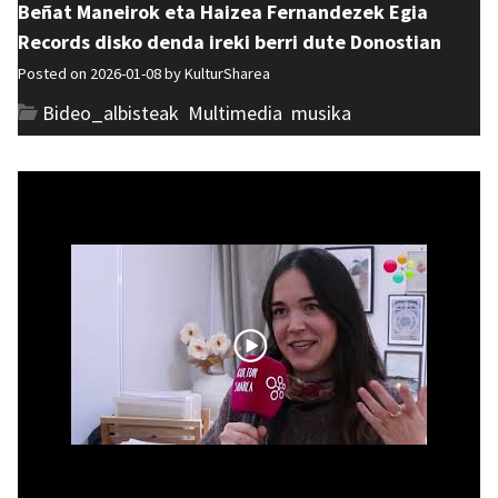
Beñat Maneirok eta Haizea Fernandezek Egia
Records disko denda ireki berri dute Donostian
Posted on 2026-01-08 by
KulturSharea
Bideo_albisteak
,
Multimedia
,
musika