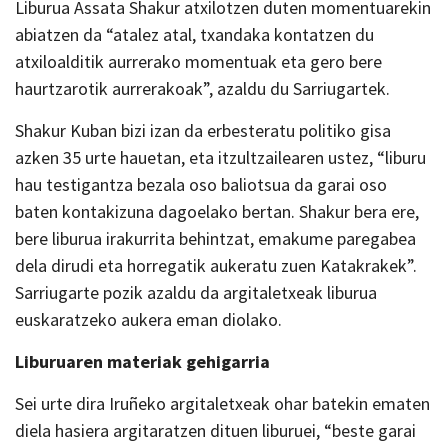
Liburua Assata Shakur atxilotzen duten momentuarekin
abiatzen da “atalez atal, txandaka kontatzen du
atxiloalditik aurrerako momentuak eta gero bere
haurtzarotik aurrerakoak”, azaldu du Sarriugartek.
Shakur Kuban bizi izan da erbesteratu politiko gisa
azken 35 urte hauetan, eta itzultzailearen ustez, “liburu
hau testigantza bezala oso baliotsua da garai oso
baten kontakizuna dagoelako bertan. Shakur bera ere,
bere liburua irakurrita behintzat, emakume paregabea
dela dirudi eta horregatik aukeratu zuen Katakrakek”.
Sarriugarte pozik azaldu da argitaletxeak liburua
euskaratzeko aukera eman diolako.
Liburuaren materiak gehigarria
Sei urte dira Iruñeko argitaletxeak ohar batekin ematen
diela hasiera argitaratzen dituen liburuei, “beste garai