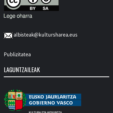
albisteak@kultursharea.eus
Publizitatea
LAGUNTZAILEAK