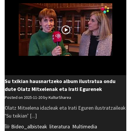
Su txikian hausnartzeko album ilustratua ondu
dute Olatz Mitxelenak eta Irati Egurenek
Posted on 2025-11-20 by
KulturSharea
Olatz Mitxelena idazleak eta Irati Eguren ilustratzaileak
‘Su txikian’ [...]
Bideo_albisteak
,
literatura
,
Multimedia