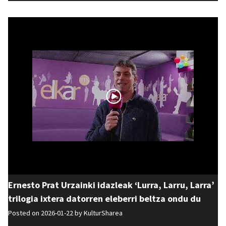
Ernesto Prat Urzainki idazleak ‘Lurra, Larru, Larra’
trilogia ixtera datorren eleberri beltza ondu du
Posted on 2026-01-22 by
KulturSharea