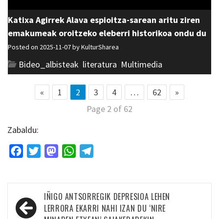
Katixa Agirrek Alava espioitza-sarean aritu ziren
emakumeak oroitzeko eleberri historikoa ondu du
Posted on 2025-11-07 by
KulturSharea
Bideo_albisteak
,
literatura
,
Multimedia
«
1
2
3
4
…
62
»
Page 2 of 62
Zabaldu:
Facebook
Twitter
Mastodon
WhatsApp
Telegram
Bidalketetan
IÑIGO ANTSORREGIK DEPRESIOA LEHEN
zehar
LERRORA EKARRI NAHI IZAN DU ‘NIRE