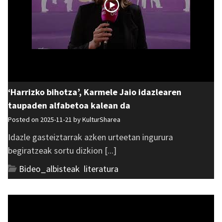
‘Harrizko bihotza’, Karmele Jaio idazlearen
taupaden alfabetoa kalean da
Posted on 2025-11-21 by
KulturSharea
Idazle gasteiztarrak azken urteetan ingurura
begiratzeak sortu dizkion [...]
Bideo_albisteak
,
literatura