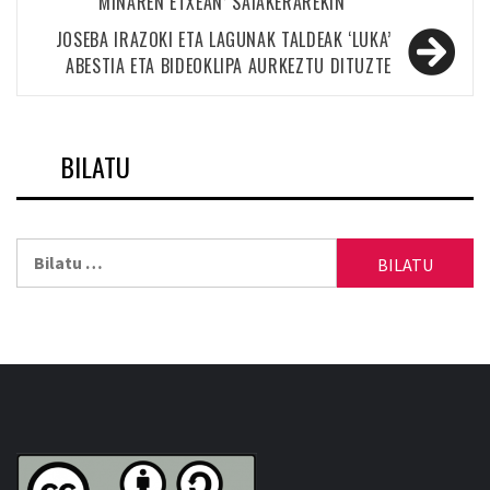
MINAREN ETXEAN’ SAIAKERAREKIN
nabigatu
JOSEBA IRAZOKI ETA LAGUNAK TALDEAK ‘LUKA’
ABESTIA ETA BIDEOKLIPA AURKEZTU DITUZTE
BILATU
Bilatu: