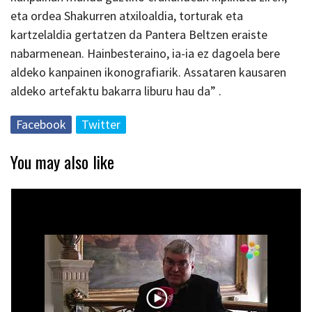
eta ordea Shakurren atxiloaldia, torturak eta
kartzelaldia gertatzen da Pantera Beltzen eraiste
nabarmenean. Hainbesteraino, ia-ia ez dagoela bere
aldeko kanpainen ikonografiarik. Assataren kausaren
aldeko artefaktu bakarra liburu hau da” .
Facebook
Twitter
You may also like