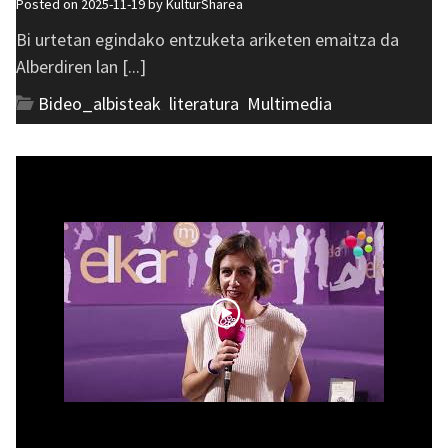
Posted on 2025-11-19 by
KulturSharea
Bi urtetan egindako entzuketa ariketen emaitza da
Alberdiren lan [...]
Bideo_albisteak
,
literatura
,
Multimedia