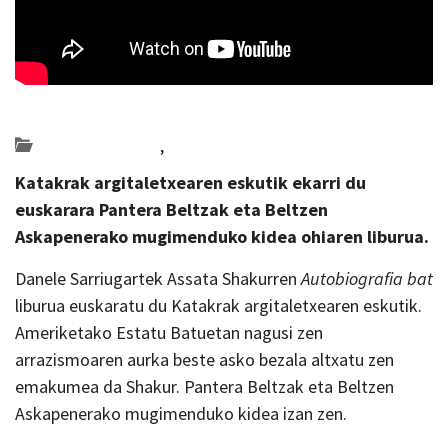
Posted on 2022-10-31 by
KulturSharea
Bideo_albisteak
,
literatura
Katakrak argitaletxearen eskutik ekarri du
euskarara Pantera Beltzak eta Beltzen
Askapenerako mugimenduko kidea ohiaren liburua.
Danele Sarriugartek Assata Shakurren
Autobiografia bat
liburua euskaratu du Katakrak argitaletxearen eskutik.
Ameriketako Estatu Batuetan nagusi zen
arrazismoaren aurka beste asko bezala altxatu zen
emakumea da Shakur. Pantera Beltzak eta Beltzen
Askapenerako mugimenduko kidea izan zen.