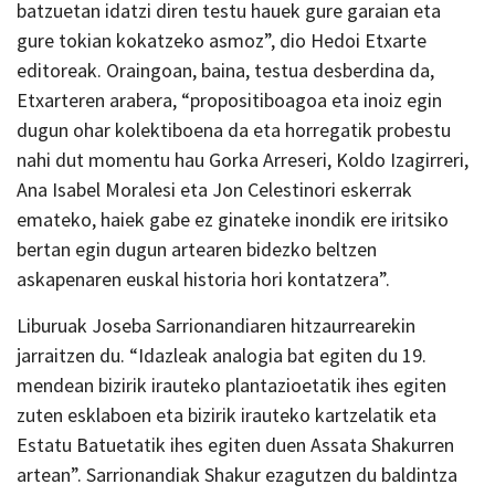
batzuetan idatzi diren testu hauek gure garaian eta
gure tokian kokatzeko asmoz”, dio Hedoi Etxarte
editoreak. Oraingoan, baina, testua desberdina da,
Etxarteren arabera, “propositiboagoa eta inoiz egin
dugun ohar kolektiboena da eta horregatik probestu
nahi dut momentu hau Gorka Arreseri, Koldo Izagirreri,
Ana Isabel Moralesi eta Jon Celestinori eskerrak
emateko, haiek gabe ez ginateke inondik ere iritsiko
bertan egin dugun artearen bidezko beltzen
askapenaren euskal historia hori kontatzera”.
Liburuak Joseba Sarrionandiaren hitzaurrearekin
jarraitzen du. “Idazleak analogia bat egiten du 19.
mendean bizirik irauteko plantazioetatik ihes egiten
zuten esklaboen eta bizirik irauteko kartzelatik eta
Estatu Batuetatik ihes egiten duen Assata Shakurren
artean”. Sarrionandiak Shakur ezagutzen du baldintza