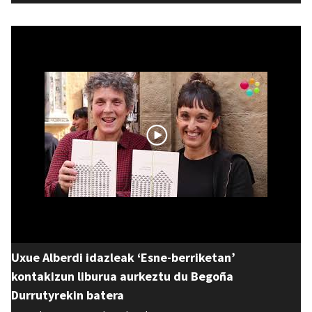
Uxue Alberdi idazleak ‘Esne-berriketan’
kontakizun liburua aurkeztu du Begoña
Durrutyrekin batera