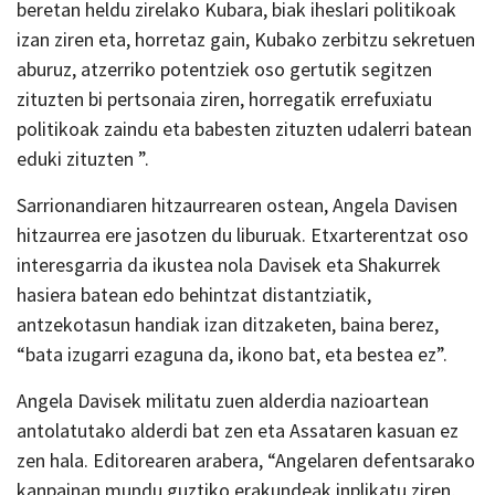
beretan heldu zirelako Kubara, biak iheslari politikoak
izan ziren eta, horretaz gain, Kubako zerbitzu sekretuen
aburuz, atzerriko potentziek oso gertutik segitzen
zituzten bi pertsonaia ziren, horregatik errefuxiatu
politikoak zaindu eta babesten zituzten udalerri batean
eduki zituzten ”.
Sarrionandiaren hitzaurrearen ostean, Angela Davisen
hitzaurrea ere jasotzen du liburuak. Etxarterentzat oso
interesgarria da ikustea nola Davisek eta Shakurrek
hasiera batean edo behintzat distantziatik,
antzekotasun handiak izan ditzaketen, baina berez,
“bata izugarri ezaguna da, ikono bat, eta bestea ez”.
Angela Davisek militatu zuen alderdia nazioartean
antolatutako alderdi bat zen eta Assataren kasuan ez
zen hala. Editorearen arabera, “Angelaren defentsarako
kanpainan mundu guztiko erakundeak inplikatu ziren,