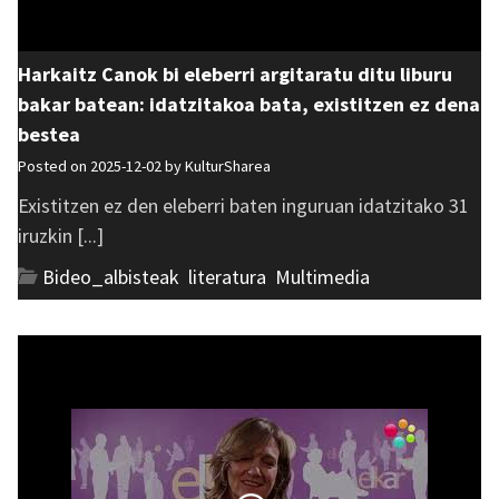
Harkaitz Canok bi eleberri argitaratu ditu liburu
bakar batean: idatzitakoa bata, existitzen ez dena
bestea
Posted on 2025-12-02 by
KulturSharea
Existitzen ez den eleberri baten inguruan idatzitako 31
iruzkin [...]
Bideo_albisteak
,
literatura
,
Multimedia