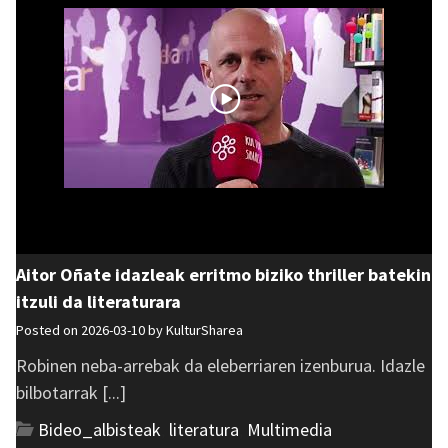
Aitor Oñate idazleak erritmo biziko thriller batekin
itzuli da literaturara
Posted on 2026-03-10 by
KulturSharea
Robinen neba-arrebak da eleberriaren izenburua. Idazle
bilbotarrak [...]
Bideo_albisteak
,
literatura
,
Multimedia