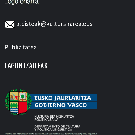
albisteak@kultursharea.eus
Publizitatea
LAGUNTZAILEAK