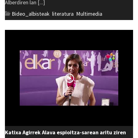
Alberdiren lan [...]
Bideo_albisteak
,
literatura
,
Multimedia
Katixa Agirrek Alava espioitza-sarean aritu ziren