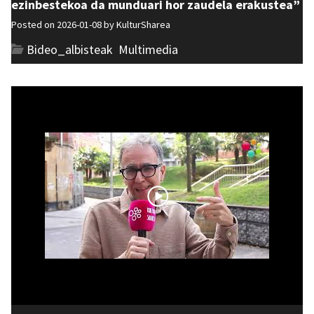
ezinbestekoa da munduari hor zaudela erakustea”
Posted on 2026-01-08 by
KulturSharea
Bideo_albisteak
,
Multimedia