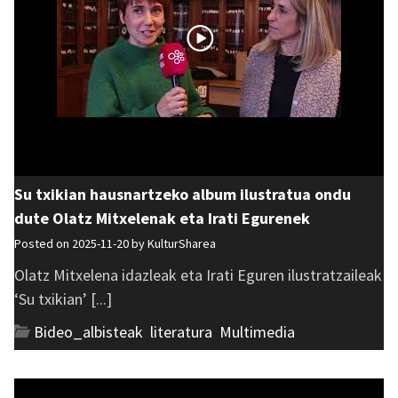
Su txikian hausnartzeko album ilustratua ondu
dute Olatz Mitxelenak eta Irati Egurenek
Posted on 2025-11-20 by
KulturSharea
Olatz Mitxelena idazleak eta Irati Eguren ilustratzaileak
‘Su txikian’ [...]
Bideo_albisteak
,
literatura
,
Multimedia