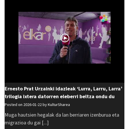
Ernesto Prat Urzainki idazleak ‘Lurra, Larru, Larra’
trilogia ixtera datorren eleberri beltza ondu du
Posted on 2026-01-22 by
KulturSharea
Muga hautsien hegalak da lan berriaren izenburua eta
migrazioa du gai [...]