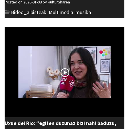
Posted on 2026-01-08 by
KulturSharea
Bideo_albisteak
,
Multimedia
,
musika
Uxue del Rio: “egiten duzunaz bizi nahi baduzu,