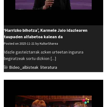
‘Harrizko bihotza’, Karmele Jaio idazlearen
taupaden alfabetoa kalean da
Posted on 2025-11-21 by
KulturSharea
Idazle gasteiztarrak azken urteetan ingurura
begiratzeak sortu dizkion [...]
Bideo_albisteak
,
literatura