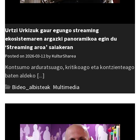
Urtzi Urkizuk gaur egungo streaming
ekosistemaren argazki panoramikoa egin du
‘Streaming aroa’ saiakeran
Posted on 2026-03-12 by
KulturSharea
Kontsumo arduratsuago, kritikoago eta kontzienteago
baten aldeko [...]
Bideo_albisteak
,
Multimedia