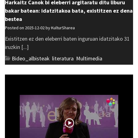
Harkaitz Canok bi eleberri argitaratu ditu liburu
bakar batean: idatzitakoa bata, existitzen ez dena
bestea
Posted on 2025-12-02 by
KulturSharea
Existitzen ez den eleberri baten inguruan idatzitako 31
iruzkin [...]
Bideo_albisteak
,
literatura
,
Multimedia