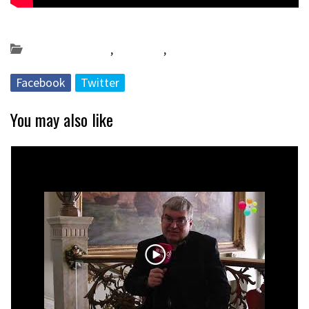
Posted on 2019-05-08 by
KulturSharea
Bideo_albisteak
,
Gipuzkoa
,
musika
Facebook
Twitter
You may also like