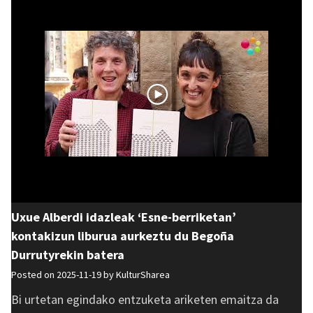
Uxue Alberdi idazleak ‘Esne-berriketan’
kontakizun liburua aurkeztu du Begoña
Durrutyrekin batera
Posted on 2025-11-19 by
KulturSharea
Bi urtetan egindako entzuketa ariketen emaitza da