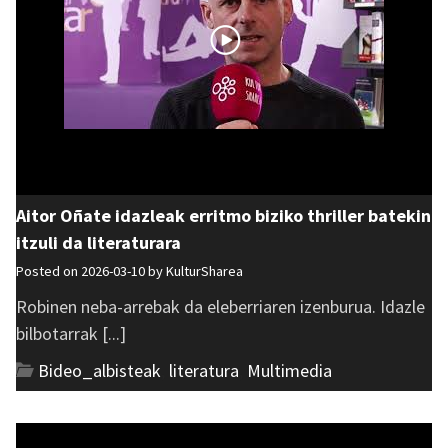
Aitor Oñate idazleak erritmo biziko thriller batekin
itzuli da literaturara
Posted on 2026-03-10 by
KulturSharea
Robinen neba-arrebak da eleberriaren izenburua. Idazle
bilbotarrak [...]
Bideo_albisteak
,
literatura
,
Multimedia