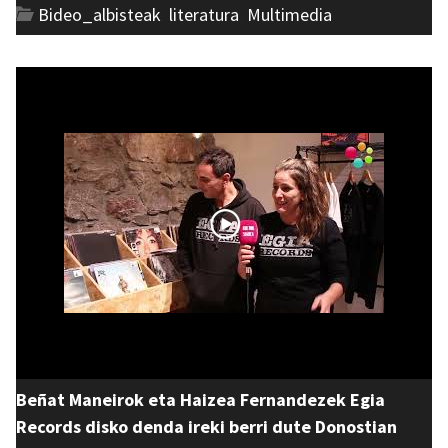
Bideo_albisteak
,
literatura
,
Multimedia
Beñat Maneirok eta Haizea Fernandezek Egia
Records disko denda ireki berri dute Donostian