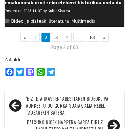
emakumeak oroitzeko eleberri historikoa ondu du
Posted on 2025-11-07 by
KulturSharea
Bideo_albisteak
,
literatura
,
Multimedia
«
1
2
3
4
…
63
»
Page 2 of 63
Zabaldu:
Facebook
Twitter
Mastodon
WhatsApp
Telegram
Bidalketetan
‘BIZI ETA IKASTEN’ ABESTIAREN BIDEOKLIPA
zehar
AURKEZTU DU GORKA SUAIAK AMA REBEL
TADEAREKIN BATERA
nabigatu
PATXUKO NICEK HARRERA SAREA DIRUZ