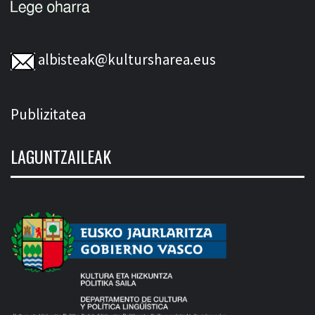
albisteak@kultursharea.eus
Publizitatea
LAGUNTZAILEAK