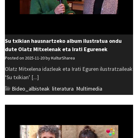
Su txikian hausnartzeko album ilustratua ondu
dute Olatz Mitxelenak eta Irati Egurenek
Posted on 2025-11-20 by
KulturSharea
Olatz Mitxelena idazleak eta Irati Eguren ilustratzaileak
‘Su txikian’ [...]
Bideo_albisteak
,
literatura
,
Multimedia