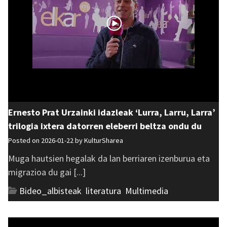
Ernesto Prat Urzainki idazleak ‘Lurra, Larru, Larra’
trilogia ixtera datorren eleberri beltza ondu du
Posted on 2026-01-22 by
KulturSharea
Muga hautsien hegalak da lan berriaren izenburua eta
migrazioa du gai [...]
Bideo_albisteak
,
literatura
,
Multimedia