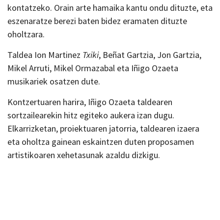
kontatzeko. Orain arte hamaika kantu ondu dituzte, eta
eszenaratze berezi baten bidez eramaten dituzte
oholtzara.
Taldea Ion Martinez
Txiki
, Beñat Gartzia, Jon Gartzia,
Mikel Arruti, Mikel Ormazabal eta Iñigo Ozaeta
musikariek osatzen dute.
Kontzertuaren harira, Iñigo Ozaeta taldearen
sortzailearekin hitz egiteko aukera izan dugu.
Elkarrizketan, proiektuaren jatorria, taldearen izaera
eta oholtza gainean eskaintzen duten proposamen
artistikoaren xehetasunak azaldu dizkigu.