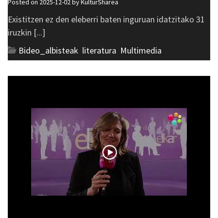
Posted on 2025-12-02 by
KulturSharea
Existitzen ez den eleberri baten inguruan idatzitako 31
iruzkin [...]
Bideo_albisteak
,
literatura
,
Multimedia