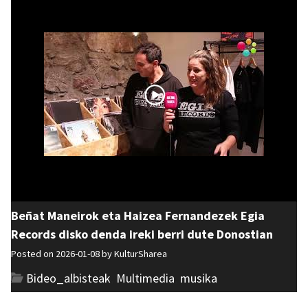
Beñat Maneirok eta Haizea Fernandezek Egia
Records disko denda ireki berri dute Donostian
Posted on 2026-01-08 by
KulturSharea
Bideo_albisteak
,
Multimedia
,
musika