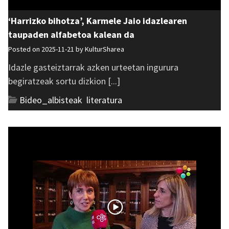
‘Harrizko bihotza’, Karmele Jaio idazlearen
taupaden alfabetoa kalean da
Posted on 2025-11-21 by
KulturSharea
Idazle gasteiztarrak azken urteetan ingurura
begiratzeak sortu dizkion [...]
Bideo_albisteak
,
literatura