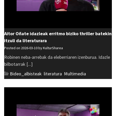
Aitor Oñate idazleak erritmo biziko thriller batekin
itzuli da literaturara
Posted on 2026-03-10 by
KulturSharea
Robinen neba-arrebak da eleberriaren izenburua. Idazle
bilbotarrak [...]
Bideo_albisteak
,
literatura
,
Multimedia