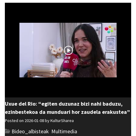
Uxue del Rio: “egiten duzunaz bizi nahi baduzu,
ezinbestekoa da munduari hor zaudela erakustea”
Posted on 2026-01-08 by
KulturSharea
Bideo_albisteak
,
Multimedia