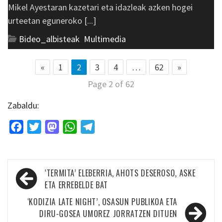
Mikel Ayestaran kazetari eta idazleak azken hogei
urteetan eguneroko [...]
Bideo_albisteak
,
Multimedia
«
1
2
3
4
…
62
»
Page 2 of 62
Zabaldu:
Facebook
Twitter
Mastodon
WhatsApp
Telegram
Bidalketetan
‘TERMITA’ ELEBERRIA, AHOTS DESEROSO, ASKE
zehar
ETA ERREBELDE BAT
nabigatu
‘KODIZIA LATE NIGHT’, OSASUN PUBLIKOA ETA
DIRU-GOSEA UMOREZ JORRATZEN DITUEN