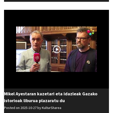
Mikel Ayestaran kazetari eta idazleak Gazako
istorioak liburua plazaratu du
Posted on 2025-10-27 by
KulturSharea