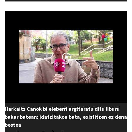
Harkaitz Canok bi eleberri argitaratu ditu liburu
bakar batean: idatzitakoa bata, existitzen ez dena
bestea