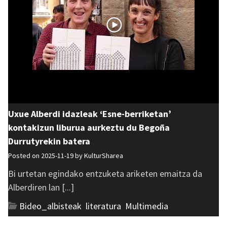
Uxue Alberdi idazleak ‘Esne-berriketan’
kontakizun liburua aurkeztu du Begoña
Durrutyrekin batera
Posted on 2025-11-19 by
KulturSharea
Bi urtetan egindako entzuketa ariketen emaitza da
Alberdiren lan [...]
Bideo_albisteak
,
literatura
,
Multimedia