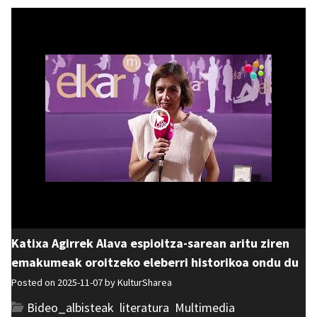
Katixa Agirrek Alava espioitza-sarean aritu ziren
emakumeak oroitzeko eleberri historikoa ondu du
Posted on 2025-11-07 by
KulturSharea
Bideo_albisteak
,
literatura
,
Multimedia