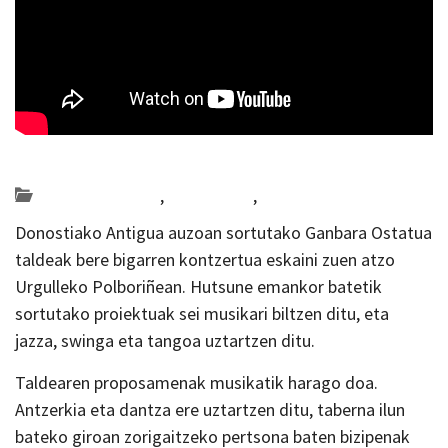
Posted on 2026-07-03 by
KulturSharea
Bideo_albisteak
,
Multimedia
,
musika
Donostiako Antigua auzoan sortutako Ganbara Ostatua
taldeak bere bigarren kontzertua eskaini zuen atzo
Urgulleko Polboriñean. Hutsune emankor batetik
sortutako proiektuak sei musikari biltzen ditu, eta
jazza, swinga eta tangoa uztartzen ditu.
Taldearen proposamenak musikatik harago doa.
Antzerkia eta dantza ere uztartzen ditu, taberna ilun
bateko giroan zorigaitzeko pertsona baten bizipenak