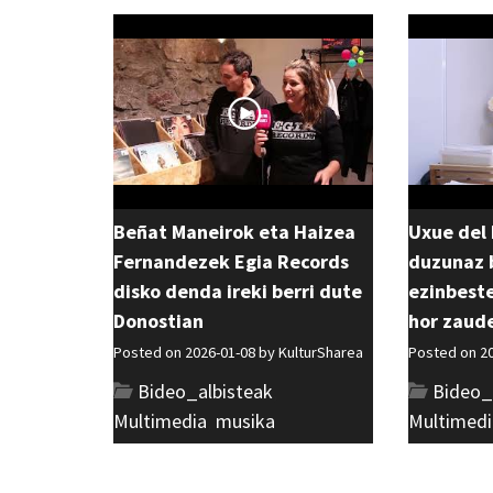
Beñat Maneirok eta Haizea
Uxue del 
Fernandezek Egia Records
duzunaz b
disko denda ireki berri dute
ezinbest
Donostian
hor zaud
Posted on 2026-01-08 by
KulturSharea
Posted on 2
Bideo_albisteak
,
Bideo_
Multimedia
,
musika
Multimedi