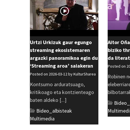
Urtzi Urkizuk gaur egungo
Aitor Oña
streaming ekosistemaren
biziko thr
argazki panoramikoa egin du
da litera
‘Streaming aroa’ saiakeran
Posted on 2
Posted on 2026-03-12 by
KulturSharea
Robinen n
Kontsumo arduratsuago,
eleberriar
kritikoago eta kontzienteago
bilbotarrak
baten aldeko [...]
Bideo_
Bideo_albisteak
,
Multimedi
Multimedia