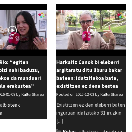
Rio: “egiten
Harkaitz Canok bi eleberri
izi nahi baduzu,
argitaratu ditu liburu bakar
ekoa da munduari
batean: idatzitakoa bata,
ela erakustea”
existitzen ez dena bestea
026-01-08 by
KulturSharea
Posted on 2025-12-02 by
KulturSharea
albisteak
,
Existitzen ez den eleberri baten
a
inguruan idatzitako 31 iruzkin
[...]
Bideo_albisteak
,
literatura
,