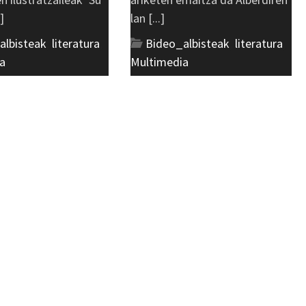
.]
lan [...]
albisteak
,
literatura
,
Bideo_albisteak
,
literatura
,
a
Multimedia