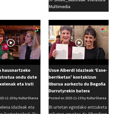
Multimedia
n hausnartzeko
Uxue Alberdi idazleak ‘Esne-
stratua ondu dute
berriketan’ kontakizun
xelenak eta Irati
liburua aurkeztu du Begoña
Durrutyrekin batera
025-11-20 by
KulturSharea
Posted on 2025-11-19 by
KulturSharea
elena idazleak eta
Bi urtetan egindako entzuketa
en ilustratzaileak ‘Su
ariketen emaitza da Alberdiren