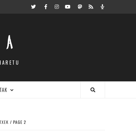
Twitter
Facebook
Instagram
Youtube
Mastodon.eus
RSS
Podcast
EA
HARETU
TAK
TXEK
PAGE 2