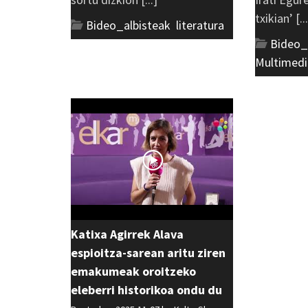
txikian’ [..
Bideo_albisteak
,
literatura
Bideo_
Multimedi
Katixa Agirrek Alava
espioitza-sarean aritu ziren
emakumeak oroitzeko
eleberri historikoa ondu du