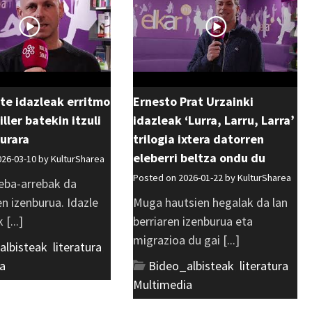
te idazleak erritmo
Ernesto Prat Urzainki
iller batekin itzuli
idazleak ‘Lurra, Larru, Larra’
turara
trilogia ixtera datorren
eleberri beltza ondu du
026-03-10 by
KulturSharea
Posted on 2026-01-22 by
KulturSharea
eba-arrebak da
en izenburua. Idazle
Muga hautsien hegalak da lan
 [...]
berriaren izenburua eta
migrazioa du gai [...]
albisteak
,
literatura
,
a
Bideo_albisteak
,
literatura
,
Multimedia