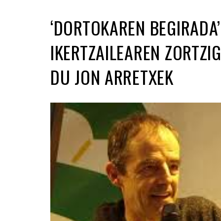
‘DORTOKAREN BEGIRADA’
IKERTZAILEAREN ZORTZ
DU JON ARRETXEK