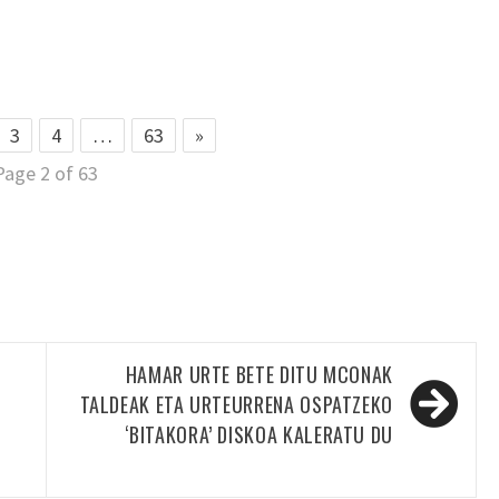
3
4
…
63
»
Page 2 of 63
HAMAR URTE BETE DITU MCONAK
TALDEAK ETA URTEURRENA OSPATZEKO
‘BITAKORA’ DISKOA KALERATU DU