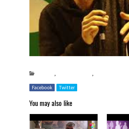
Posted on 2021-12-06 by
KulturSharea
Bereziak
,
Bideo_albisteak
,
DA56
Facebook
Twitter
You may also like