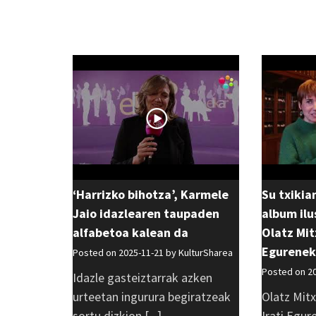
‘Harrizko bihotza’, Karmele
Su txikia
Jaio idazlearen taupaden
album ilu
alfabetoa kalean da
Olatz Mit
Egurenek
Posted on 2025-11-21 by
KulturSharea
Posted on 2
Idazle gasteiztarrak azken
urteetan ingurura begiratzeak
Olatz Mitx
sortu dizkion [...]
Irati Egur