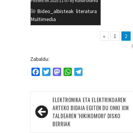
Posted on 2025-11-07 by
KulturSharea
Bideo_albisteak
,
literatura
,
Multimedia
«
1
2
Zabaldu:
Facebook
Twitter
Mastodon
WhatsApp
Telegram
Bidalketetan
ELEKTRONIKA ETA ELEKTRIKOAREN
zehar
ARTEKO BIDAIA EGITEN DU ONKI XIN
nabigatu
TALDEAREN ‘HIKIKOMORI’ DISKO
BERRIAK