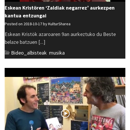
Eskean Kristören ‘Zaldiak negarrez’ aurkezpen
kantua entzungai
Posted on 2018-10-17 by
KulturSharea
Eskean Kristök azaroaren 9an aurkeztuko du Beste
belaze batzuen [...]
Bideo_albisteak
,
musika