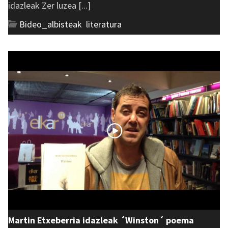
idazleak Zer luzea [...]
Bideo_albisteak
,
literatura
Martin Etxeberria idazleak ´Winston´ poema