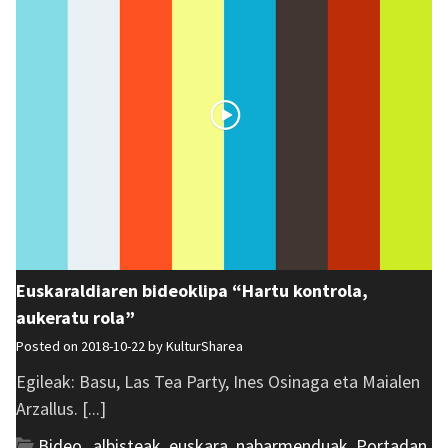
Euskaraldiaren bideoklipa “Hartu kontrola,
aukeratu rola”
Posted on 2018-10-22 by
KulturSharea
Egileak: Basu, Las Tea Party, Ines Osinaga eta Maialen
Arzallus. [...]
Bideo_albisteak
,
euskara
,
nabarmenduak
,
Portadan