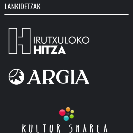
LANKIDETZAK
KULTUR SHAREA