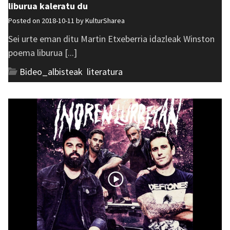
liburua kaleratu du
Posted on 2018-10-11 by
KulturSharea
Sei urte eman ditu Martin Etxeberria idazleak Winston
poema liburua [...]
Bideo_albisteak
,
literatura