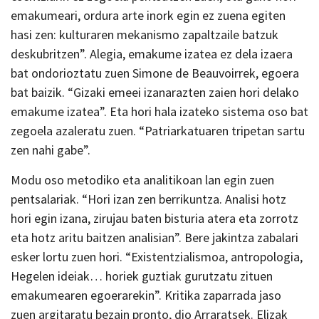
emakumeari, ordura arte inork egin ez zuena egiten
hasi zen: kulturaren mekanismo zapaltzaile batzuk
deskubritzen”. Alegia, emakume izatea ez dela izaera
bat ondorioztatu zuen Simone de Beauvoirrek, egoera
bat baizik. “Gizaki emeei izanarazten zaien hori delako
emakume izatea”. Eta hori hala izateko sistema oso bat
zegoela azaleratu zuen. “Patriarkatuaren tripetan sartu
zen nahi gabe”.
Modu oso metodiko eta analitikoan lan egin zuen
pentsalariak. “Hori izan zen berrikuntza. Analisi hotz
hori egin izana, zirujau baten bisturia atera eta zorrotz
eta hotz aritu baitzen analisian”. Bere jakintza zabalari
esker lortu zuen hori. “Existentzialismoa, antropologia,
Hegelen ideiak… horiek guztiak gurutzatu zituen
emakumearen egoerarekin”. Kritika zaparrada jaso
zuen argitaratu bezain pronto, dio Arraratsek. Elizak