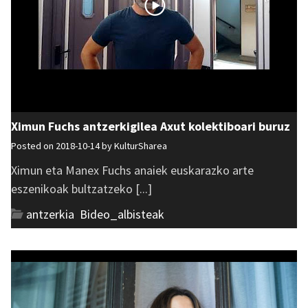
Ximun Fuchs antzerkigilea Axut kolektiboari buruz
Posted on 2018-10-14 by
KulturSharea
Ximun eta Manex Fuchs anaiek euskarazko arte
eszenikoak bultzatzeko [...]
antzerkia
,
Bideo_albisteak