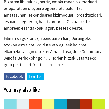
Bigarren liburukiak, berriz, emakumeen bizimoduari
erreparatzen dio, bere egoera eta baldintzei:
amatasunari, ezkonduaren bizimoduari, prostituzioari,
lesbianen egoerari, haurtzaroari… Guztia beste
autoreek esandakoak lagun, besteak beste.
Filmari dagokionez, abenduaren 6an, Durangoko
Azokan estreinatuko dute eta egileek hainbat
elkarrizketa egin dituzte: Amaia Lasa, Jule Goikoetxea,
Jenofa Berhokohrigoin… Horien hitzak uztartzeko
gero pentsalari frantsesarenarekin.
Facebook
Twitter
You may also like