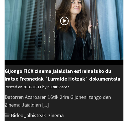
Gijongo FICX zinema jaialdian estreinatuko du
Iratxe Fresnedak ´Lurralde Hotzak´ dokumentala
Posted on 2018-10-11 by
KulturSharea
Datorren Azaroaren 16tik 24ra Gijonen izango den
Zinema Jaialdian [...]
Bideo_albisteak
,
zinema