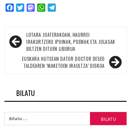
Facebook
Twitter
Mastodon
WhatsApp
Telegram
Bidalketetan
LOTARA JOATERAKOAN, HAURREI
zehar
IRAKURTZEKO IPUINAK, POEMAK ETA JOLASAK
BILTZEN DITUEN LIBURUA
nabigatu
EUSKARA HUTSEAN DATOR DOCTOR DESEO
TALDEAREN ‘MAKETOEN IRAULTZA’ DISKOA
BILATU
Bilatu: