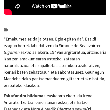
Posted on 2019-11-29 by
KulturSharea
Bideo_albisteak
,
literatura
“Emakumea ez da jaiotzen. Egin egiten da”. Esaldi
ezagun horrek laburbiltzen du Simone de Beauvoirren
Bigarren sexua
saiakera. 1949an argitaratua, aitzindaria
izan zen emakumearen ustezko izatearen
naturalizazioa eta zapalketa sistemikoa azaleratzen,
ikerlari baten zehaztasun eta sakontasunez. Gaur egun
Mendebaldeko pentsamenduaren giltzarrietako bat da,
erabateko klasikoa.
Eskafandra bilduma
k euskarara ekarri du Irene
Arrarats itzultzailearen lanari esker, eta Iratxe
Fresnedak eta Nora Alberdik
Bigarren sexua(z).