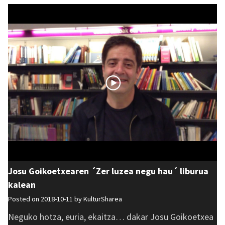
Josu Goikoetxearen ´Zer luzea negu hau´ liburua
kalean
Posted on 2018-10-11 by
KulturSharea
Neguko hotza, euria, ekaitza… dakar Josu Goikoetxea