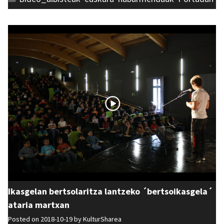
Ikasgelan bertsolaritza lantzeko ´bertsoikasgela´
ataria martxan
Posted on 2018-10-19 by
KulturSharea