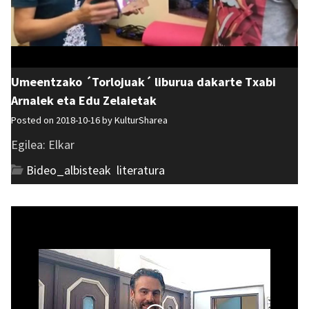
Umeentzako ´Torlojuak´ liburua dakarte Txabi
Arnalek eta Edu Zelaietak
Posted on 2018-10-16 by
KulturSharea
Egilea: Elkar
Bideo_albisteak
,
literatura