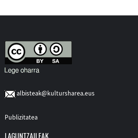
albisteak@kultursharea.eus
Publizitatea
LAGUNTZAILEAK