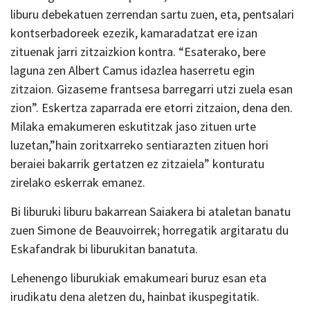
liburu debekatuen zerrendan sartu zuen, eta, pentsalari
kontserbadoreek ezezik, kamaradatzat ere izan
zituenak jarri zitzaizkion kontra. “Esaterako, bere
laguna zen Albert Camus idazlea haserretu egin
zitzaion. Gizaseme frantsesa barregarri utzi zuela esan
zion”. Eskertza zaparrada ere etorri zitzaion, dena den.
Milaka emakumeren eskutitzak jaso zituen urte
luzetan,”hain zoritxarreko sentiarazten zituen hori
beraiei bakarrik gertatzen ez zitzaiela” konturatu
zirelako eskerrak emanez.
Bi liburuki liburu bakarrean Saiakera bi ataletan banatu
zuen Simone de Beauvoirrek; horregatik argitaratu du
Eskafandrak bi liburukitan banatuta.
Lehenengo liburukiak emakumeari buruz esan eta
irudikatu dena aletzen du, hainbat ikuspegitatik.