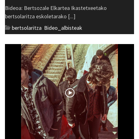
Bideoa: Bertsozale Elkartea Ikastetxeetako
bertsolaritza eskoletarako [...]
bertsolaritza
,
Bideo_albisteak