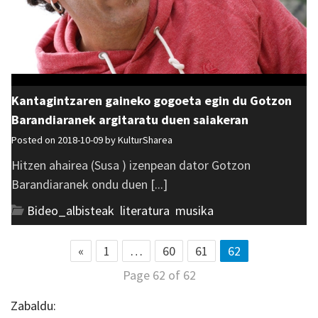
Kantagintzaren gaineko gogoeta egin du Gotzon
Barandiaranek argitaratu duen saiakeran
Posted on 2018-10-09 by
KulturSharea
Hitzen ahairea (Susa ) izenpean dator Gotzon
Barandiaranek ondu duen [...]
Bideo_albisteak
,
literatura
,
musika
«
1
…
60
61
62
Page 62 of 62
Zabaldu: