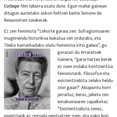
Collage
film laburra osatu dute. Egun mahai gainean
ditugun auzietako askori heltzen baitie Simone de
Beauvoirren saiakerak.
Ez zen feminista “Lehorte garaia zen. Sufragismoaren
mugimendu historikoa bukatua zen ordurako, eta
70eko hamarkadako olatu feminista iritsi gabea”, go
gorarazi du Arraratsek.
Gainera, “garai hartan berak
ez zuen inolako kontzientzia
feministarik. Filosofoa eta
existentzialista zelako heldu
zion gaiari”. Abiapuntu horri
jarraituz, beraz, jabetu zen
emakumearen zapalketaz.
“Existentzialista zenez,
esentziarik ez zegoela pentsatzen zuen, eta gako hori