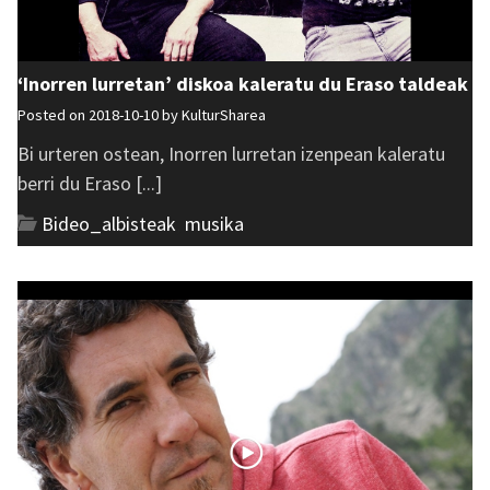
‘Inorren lurretan’ diskoa kaleratu du Eraso taldeak
Posted on 2018-10-10 by
KulturSharea
Bi urteren ostean, Inorren lurretan izenpean kaleratu
berri du Eraso [...]
Bideo_albisteak
,
musika