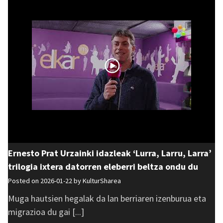
Ernesto Prat Urzainki idazleak ‘Lurra, Larru, Larra’
trilogia ixtera datorren eleberri beltza ondu du
Posted on 2026-01-22 by
KulturSharea
Muga hautsien hegalak da lan berriaren izenburua eta
migrazioa du gai [...]