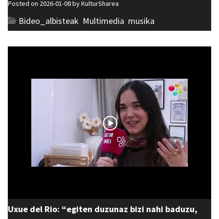
Posted on 2026-01-08 by
KulturSharea
Bideo_albisteak
,
Multimedia
,
musika
Uxue del Rio: “egiten duzunaz bizi nahi baduzu,