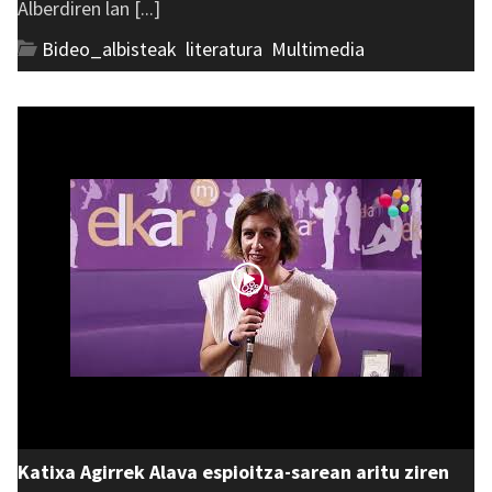
Alberdiren lan [...]
Bideo_albisteak
,
literatura
,
Multimedia
Katixa Agirrek Alava espioitza-sarean aritu ziren