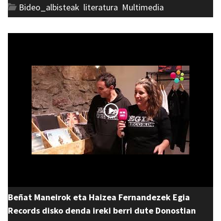
Bideo_albisteak
,
literatura
,
Multimedia
Beñat Maneirok eta Haizea Fernandezek Egia
Records disko denda ireki berri dute Donostian