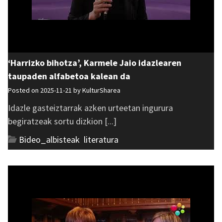
‘Harrizko bihotza’, Karmele Jaio idazlearen
taupaden alfabetoa kalean da
Posted on 2025-11-21 by
KulturSharea
Idazle gasteiztarrak azken urteetan ingurura
begiratzeak sortu dizkion [...]
Bideo_albisteak
,
literatura