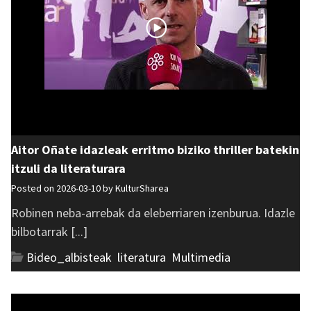
Aitor Oñate idazleak erritmo biziko thriller batekin
itzuli da literaturara
Posted on 2026-03-10 by
KulturSharea
Robinen neba-arrebak da eleberriaren izenburua. Idazle
bilbotarrak [...]
Bideo_albisteak
,
literatura
,
Multimedia