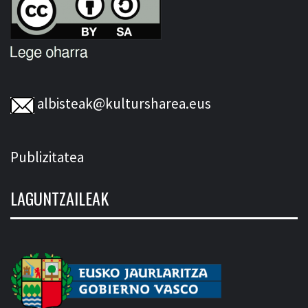
albisteak@kultursharea.eus
Publizitatea
LAGUNTZAILEAK