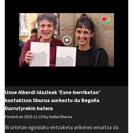
Uxue Alberdi idazleak ‘Esne-berriketan’
kontakizun liburua aurkeztu du Begoña
Durrutyrekin batera
Posted on 2025-11-19 by
KulturSharea
Bi urtetan egindako entzuketa ariketen emaitza da