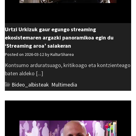
Urtzi Urkizuk gaur egungo streaming
ekosistemaren argazki panoramikoa egin du
‘Streaming aroa’ saiakeran
Posted on 2026-03-12 by
KulturSharea
Kontsumo arduratsuago, kritikoago eta kontzienteago
baten aldeko [...]
Bideo_albisteak
,
Multimedia