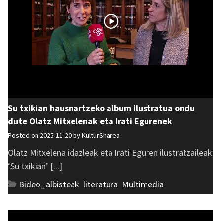
Su txikian hausnartzeko album ilustratua ondu
dute Olatz Mitxelenak eta Irati Egurenek
Posted on 2025-11-20 by
KulturSharea
Olatz Mitxelena idazleak eta Irati Eguren ilustratzaileak
‘Su txikian’ [...]
Bideo_albisteak
,
literatura
,
Multimedia