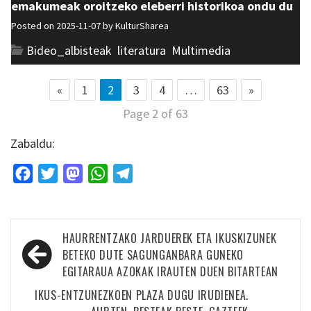
emakumeak oroitzeko eleberri historikoa ondu du
Posted on 2025-11-07 by
KulturSharea
Bideo_albisteak
,
literatura
,
Multimedia
«
1
2
3
4
…
63
»
Page 2 of 63
Zabaldu:
Facebook
Twitter
Mastodon
WhatsApp
Telegram
Bidalketetan
HAURRENTZAKO JARDUEREK ETA IKUSKIZUNEK
zehar
BETEKO DUTE SAGUNGANBARA GUNEKO
EGITARAUA AZOKAK IRAUTEN DUEN BITARTEAN
nabigatu
IKUS-ENTZUNEZKOEN PLAZA DUGU IRUDIENEA.