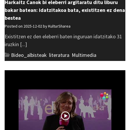
Harkaitz Canok bi eleberri argitaratu ditu liburu
bakar batean: idatzitakoa bata, existitzen ez dena
bestea
Posted on 2025-12-02 by
KulturSharea
Existitzen ez den eleberri baten inguruan idatzitako 31
iruzkin [...]
Bideo_albisteak
,
literatura
,
Multimedia