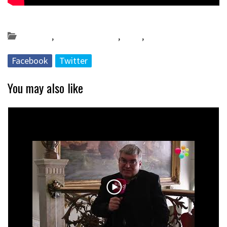
Posted on 2023-12-06 by
KulturSharea
Bereziak
,
Bideo_albisteak
,
DA58
,
musika
Facebook
Twitter
You may also like