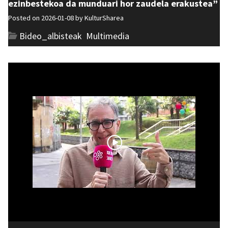
ezinbestekoa da munduari hor zaudela erakustea”
Posted on 2026-01-08 by
KulturSharea
Bideo_albisteak
,
Multimedia