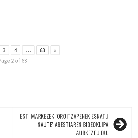
3
4
…
63
»
Page 2 of 63
ESTI MARKEZEK ‘OROITZAPENEK ESNATU
NAUTE’ ABESTIAREN BIDEOKLIPA
AURKEZTU DU.