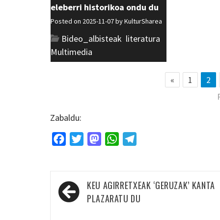
eleberri historikoa ondu du
Posted on 2025-11-07 by
KulturSharea
Bideo_albisteak
,
literatura
,
Multimedia
«
1
2
Zabaldu:
Facebook
Twitter
Mastodon
WhatsApp
Telegram
Bidalketetan
KEU AGIRRETXEAK ‘GERUZAK’ KANTA
zehar
PLAZARATU DU
nabigatu