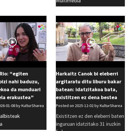
Multimedia
Rio: “egiten
Harkaitz Canok bi eleberri
izi nahi baduzu,
argitaratu ditu liburu bakar
ekoa da munduari
batean: idatzitakoa bata,
ela erakustea”
existitzen ez dena bestea
026-01-08 by
KulturSharea
Posted on 2025-12-02 by
KulturSharea
albisteak
,
Existitzen ez den eleberri baten
a
inguruan idatzitako 31 iruzkin