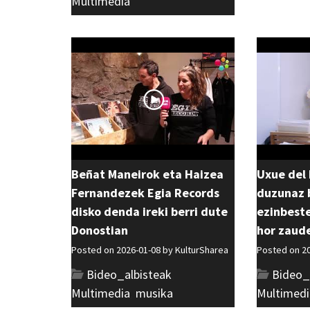
Multimedia
Beñat Maneirok eta Haizea
Uxue del 
Fernandezek Egia Records
duzunaz b
disko denda ireki berri dute
ezinbest
Donostian
hor zaud
Posted on 2026-01-08 by
KulturSharea
Posted on 2
Bideo_albisteak
,
Bideo_
Multimedia
,
musika
Multimedi