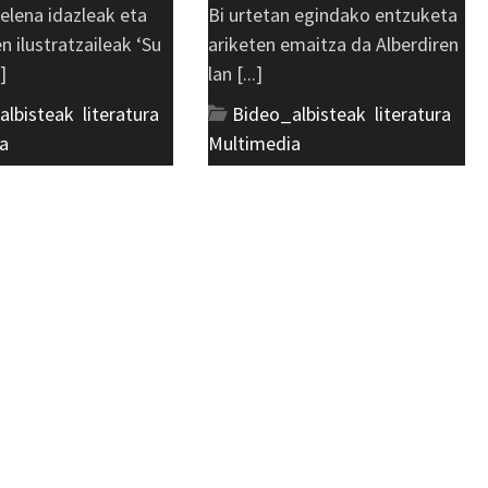
elena idazleak eta
Bi urtetan egindako entzuketa
en ilustratzaileak ‘Su
ariketen emaitza da Alberdiren
.]
lan [...]
albisteak
,
literatura
,
Bideo_albisteak
,
literatura
,
a
Multimedia