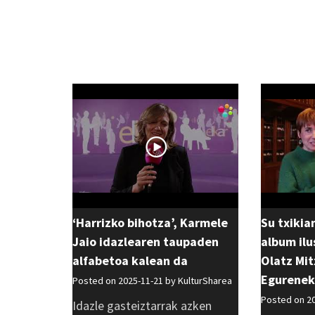
‘Harrizko bihotza’, Karmele
Su txikia
Jaio idazlearen taupaden
album ilu
alfabetoa kalean da
Olatz Mit
Egurenek
Posted on 2025-11-21 by
KulturSharea
Posted on 2
Idazle gasteiztarrak azken