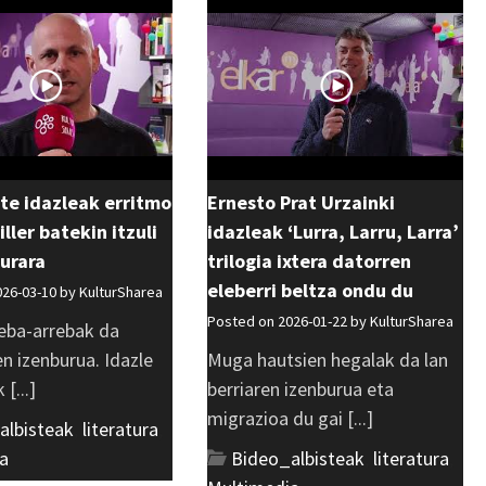
te idazleak erritmo
Ernesto Prat Urzainki
iller batekin itzuli
idazleak ‘Lurra, Larru, Larra’
turara
trilogia ixtera datorren
eleberri beltza ondu du
026-03-10 by
KulturSharea
Posted on 2026-01-22 by
KulturSharea
eba-arrebak da
en izenburua. Idazle
Muga hautsien hegalak da lan
 [...]
berriaren izenburua eta
migrazioa du gai [...]
albisteak
,
literatura
,
a
Bideo_albisteak
,
literatura
,