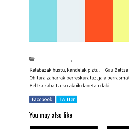
Posted on 2020-10-05 by
KulturSharea
Bideo_albisteak
,
zinema
Kalabazak hustu, kandelak piztu… Gau Beltza 
Ohitura zaharrak berreskuratuz, jaia berrasmat
Beltza zabaltzeko akuilu lanetan dabil.
Facebook
Twitter
You may also like