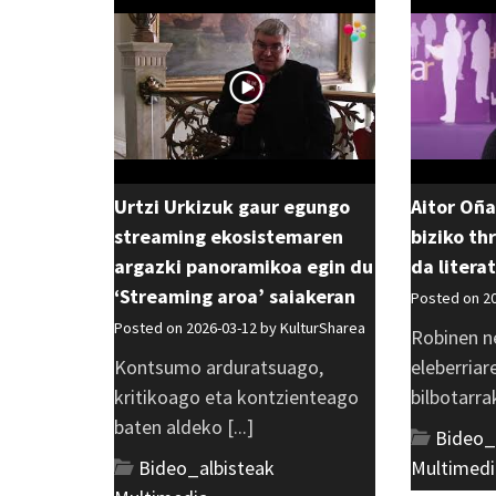
Urtzi Urkizuk gaur egungo
Aitor Oña
streaming ekosistemaren
biziko thr
argazki panoramikoa egin du
da litera
‘Streaming aroa’ saiakeran
Posted on 2
Posted on 2026-03-12 by
KulturSharea
Robinen n
Kontsumo arduratsuago,
eleberriar
kritikoago eta kontzienteago
bilbotarrak
baten aldeko [...]
Bideo_
Bideo_albisteak
,
Multimedi