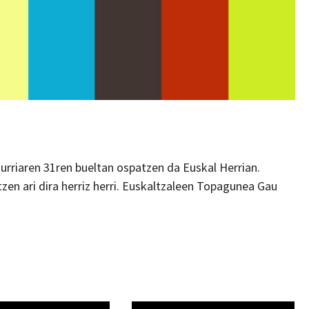
urriaren 31ren bueltan ospatzen da Euskal Herrian.
zen ari dira herriz herri. Euskaltzaleen Topagunea Gau