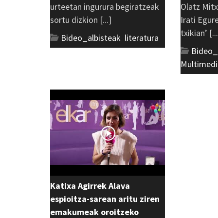
urteetan ingurura begiratzeak
Olatz Mitx
sortu dizkion [...]
Irati Egur
txikian’ [..
Bideo_albisteak
,
literatura
Bideo_
Multimedi
Katixa Agirrek Alava
espioitza-sarean aritu ziren
emakumeak oroitzeko