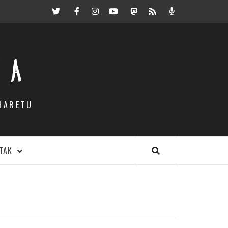
Twitter
Facebook
Instagram
Youtube
Mastodon.eus
RSS
Podcast
EA
HARETU
TAK