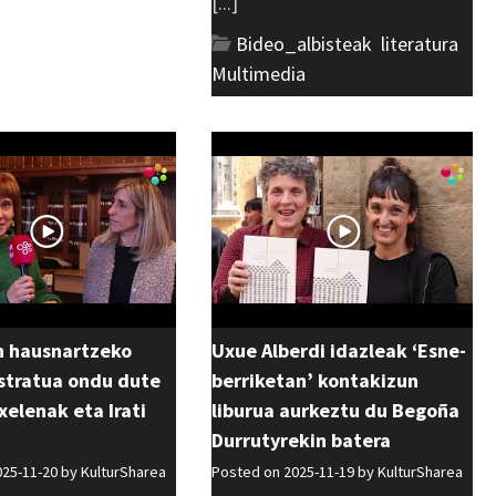
[...]
Bideo_albisteak
,
literatura
,
Multimedia
n hausnartzeko
Uxue Alberdi idazleak ‘Esne-
stratua ondu dute
berriketan’ kontakizun
xelenak eta Irati
liburua aurkeztu du Begoña
Durrutyrekin batera
025-11-20 by
KulturSharea
Posted on 2025-11-19 by
KulturSharea