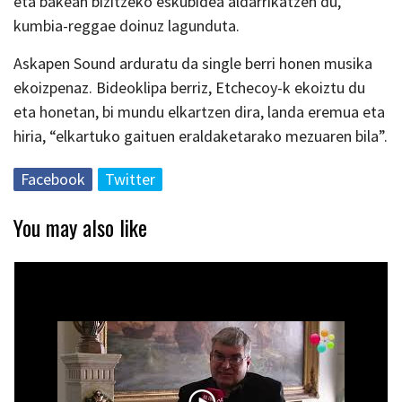
eta bakean bizitzeko eskubidea aldarrikatzen du,
kumbia-reggae doinuz lagunduta.
Askapen Sound arduratu da single berri honen musika
ekoizpenaz. Bideoklipa berriz, Etchecoy-k ekoiztu du
eta honetan, bi mundu elkartzen dira, landa eremua eta
hiria, “elkartuko gaituen eraldaketarako mezuaren bila”.
Facebook
Twitter
You may also like