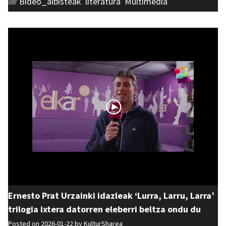
Bideo_albisteak
,
literatura
,
Multimedia
Ernesto Prat Urzainki idazleak ‘Lurra, Larru, Larra’
trilogia ixtera datorren eleberri beltza ondu du
Posted on 2026-01-22 by
KulturSharea