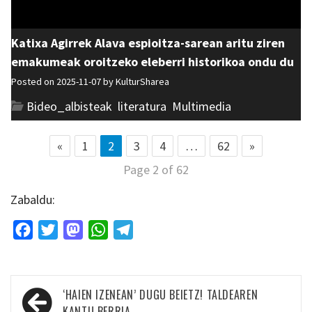
Katixa Agirrek Alava espioitza-sarean aritu ziren
emakumeak oroitzeko eleberri historikoa ondu du
Posted on 2025-11-07 by
KulturSharea
Bideo_albisteak
,
literatura
,
Multimedia
«
1
2
3
4
…
62
»
Page 2 of 62
Zabaldu:
Facebook
Twitter
Mastodon
WhatsApp
Telegram
Bidalketetan
‘HAIEN IZENEAN’ DUGU BEIETZ! TALDEAREN
KANTU BERRIA