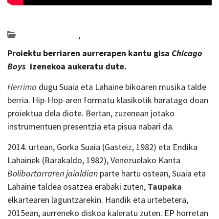
Posted on 2019-12-19 by
KulturSharea
Bideo_albisteak
,
musika
Proiektu berriaren aurrerapen kantu gisa
Chicago
Boys
izenekoa aukeratu dute.
Herrima
dugu Suaia eta Lahaine bikoaren musika talde
berria. Hip-Hop-aren formatu klasikotik haratago doan
proiektua dela diote. Bertan, zuzenean jotako
instrumentuen presentzia eta pisua nabari da.
2014. urtean, Gorka Suaia (Gasteiz, 1982) eta Endika
Lahainek (Barakaldo, 1982), Venezuelako Kanta
Bolibartarraren jaialdian
parte hartu ostean, Suaia eta
Lahaine taldea osatzea erabaki zuten,
Taupaka
elkartearen laguntzarekin. Handik eta urtebetera,
2015ean, aurreneko diskoa kaleratu zuten. EP horretan