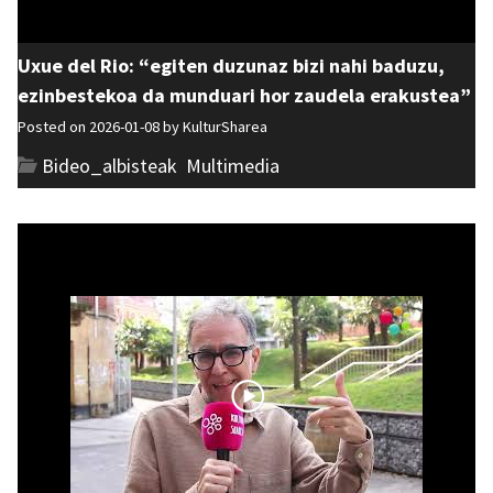
Uxue del Rio: “egiten duzunaz bizi nahi baduzu,
ezinbestekoa da munduari hor zaudela erakustea”
Posted on 2026-01-08 by
KulturSharea
Bideo_albisteak
,
Multimedia