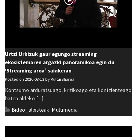
Urtzi Urkizuk gaur egungo streaming
ekosistemaren argazki panoramikoa egin du
‘Streaming aroa’ saiakeran
Posted on 2026-03-12 by
KulturSharea
Kontsumo arduratsuago, kritikoago eta kontzienteago
baten aldeko [...]
Bideo_albisteak
,
Multimedia