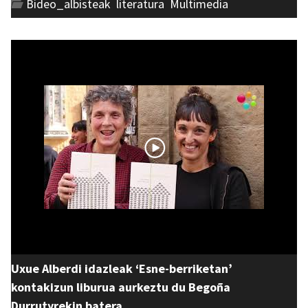
Bideo_albisteak
,
literatura
,
Multimedia
Uxue Alberdi idazleak ‘Esne-berriketan’
kontakizun liburua aurkeztu du Begoña
Durrutyrekin batera