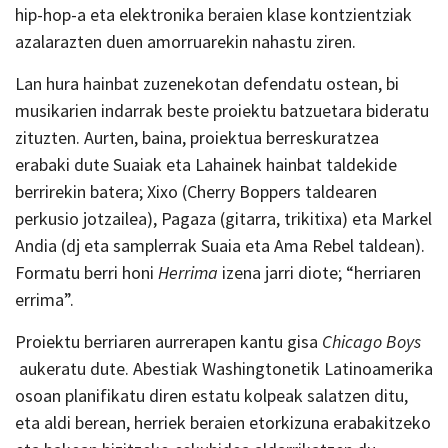
hip-hop-a eta elektronika beraien klase kontzientziak
azalarazten duen amorruarekin nahastu ziren.
Lan hura hainbat zuzenekotan defendatu ostean, bi
musikarien indarrak beste proiektu batzuetara bideratu
zituzten. Aurten, baina, proiektua berreskuratzea
erabaki dute Suaiak eta Lahainek hainbat taldekide
berrirekin batera; Xixo (Cherry Boppers taldearen
perkusio jotzailea), Pagaza (gitarra, trikitixa) eta Markel
Andia (dj eta samplerrak Suaia eta Ama Rebel taldean).
Formatu berri honi
Herrima
izena jarri diote; “herriaren
errima”.
Proiektu berriaren aurrerapen kantu gisa
Chicago Boys
aukeratu dute. Abestiak Washingtonetik Latinoamerika
osoan planifikatu diren estatu kolpeak salatzen ditu,
eta aldi berean, herriek beraien etorkizuna erabakitzeko