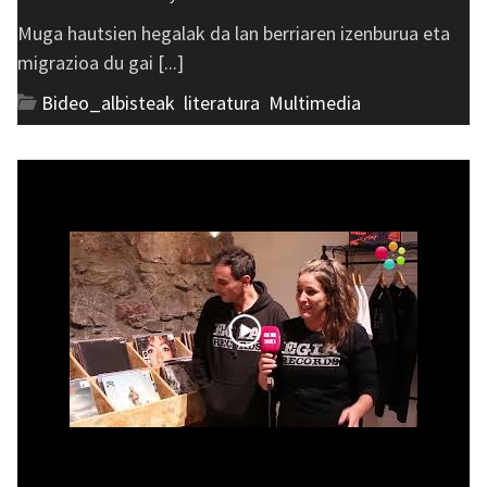
Muga hautsien hegalak da lan berriaren izenburua eta
migrazioa du gai [...]
Bideo_albisteak
,
literatura
,
Multimedia