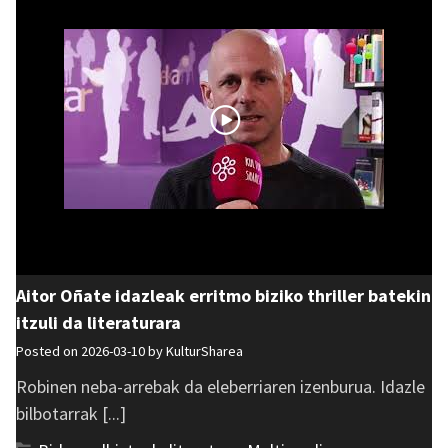
Aitor Oñate idazleak erritmo biziko thriller batekin
itzuli da literaturara
Posted on 2026-03-10 by
KulturSharea
Robinen neba-arrebak da eleberriaren izenburua. Idazle
bilbotarrak [...]