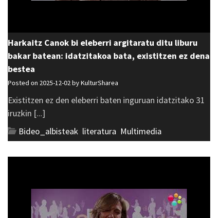
Harkaitz Canok bi eleberri argitaratu ditu liburu
bakar batean: idatzitakoa bata, existitzen ez dena
bestea
Posted on 2025-12-02 by
KulturSharea
Existitzen ez den eleberri baten inguruan idatzitako 31
iruzkin [...]
Bideo_albisteak
,
literatura
,
Multimedia