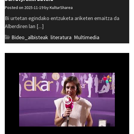
Posted on 2025-11-19 by
KulturSharea
Bi urtetan egindako entzuketa ariketen emaitza da
Alberdiren lan [...]
Bideo_albisteak
,
literatura
,
Multimedia