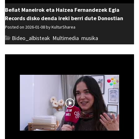
Beñat Maneirok eta Haizea Fernandezek Egia
Records disko denda ireki berri dute Donostian
Posted on 2026-01-08 by
KulturSharea
Bideo_albisteak
,
Multimedia
,
musika