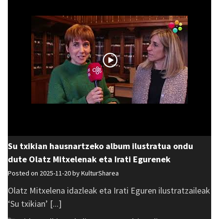
Su txikian hausnartzeko album ilustratua ondu
dute Olatz Mitxelenak eta Irati Egurenek
Posted on 2025-11-20 by
KulturSharea
Olatz Mitxelena idazleak eta Irati Eguren ilustratzaileak
‘Su txikian’ [...]