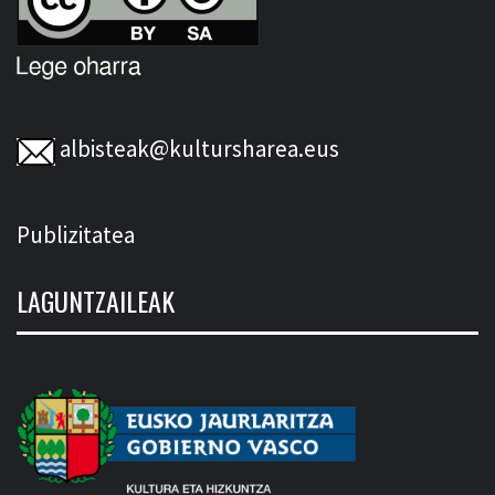
albisteak@kultursharea.eus
Publizitatea
LAGUNTZAILEAK