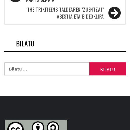
zehar
nabigatu
THE TRIKITEENS TALDEAREN ‘ZUENTZAT’
ABESTIA ETA BIDEOKLIPA
BILATU
Bilatu: