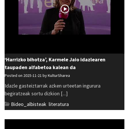
‘Harrizko bihotza’, Karmele Jaio idazlearen
taupaden alfabetoa kalean da
Posted on 2025-11-21 by
KulturSharea
Idazle gasteiztarrak azken urteetan ingurura
begiratzeak sortu dizkion [...]
Bideo_albisteak
,
literatura