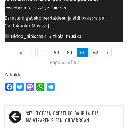
Posted on 2018-10-22 by
KulturSharea
Estaturik gabeko herrialdeen jaialdi bakarra da
Galdakaoko Musika [...]
Bideo_albisteak
,
Bizkaia
,
musika
«
1
…
59
60
61
62
»
Page 61 of 62
Zabaldu:
Facebook
Twitter
Mastodon
WhatsApp
Telegram
Bidalketetan
‘XE’ LELOPEAN OSPATUKO DA IBILALDIA
zehar
MAIATZAREN 21EAN, ONDARROAN