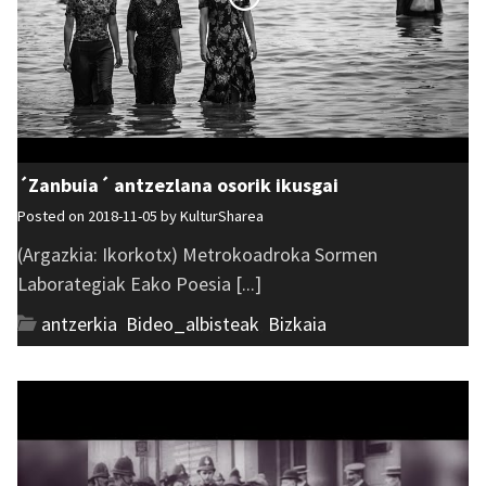
´Zanbuia´ antzezlana osorik ikusgai
Posted on 2018-11-05 by
KulturSharea
(Argazkia: Ikorkotx) Metrokoadroka Sormen
Laborategiak Eako Poesia [...]
antzerkia
,
Bideo_albisteak
,
Bizkaia