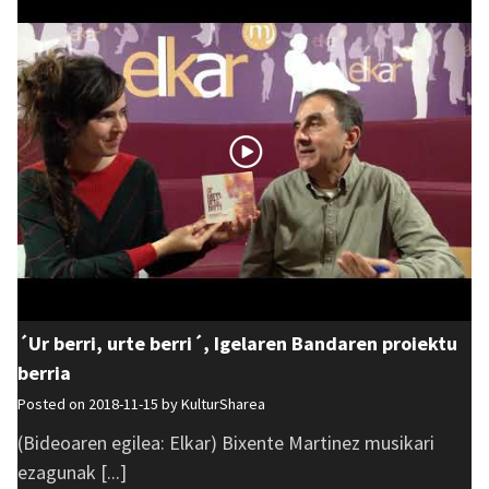
´Ur berri, urte berri´, Igelaren Bandaren proiektu
berria
Posted on 2018-11-15 by
KulturSharea
(Bideoaren egilea: Elkar) Bixente Martinez musikari
ezagunak [...]