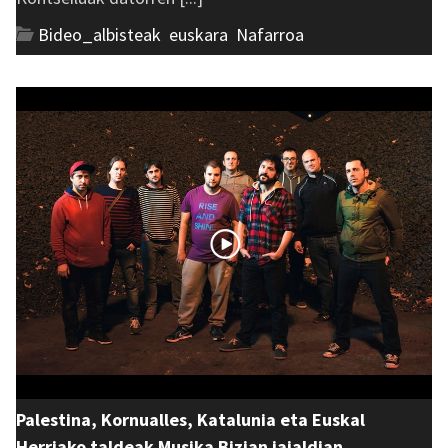
Bideo_albisteak
,
euskara
,
Nafarroa
Palestina, Kornualles, Katalunia eta Euskal
Herriako taldeak Musika Bizian jaialdian