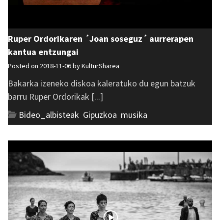
Ruper Ordorikaren ´Joan soseguz´ aurrerapen
kantua entzungai
Posted on 2018-11-06 by
KulturSharea
Bakarka izeneko diskoa kaleratuko du egun batzuk
barru Ruper Ordorikak [...]
Bideo_albisteak
,
Gipuzkoa
,
musika