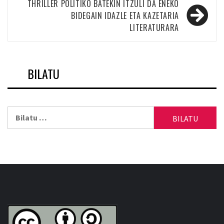
nabigatu
THRILLER POLITIKO BATEKIN ITZULI DA ENEKO
BIDEGAIN IDAZLE ETA KAZETARIA
LITERATURARA
BILATU
Bilatu: