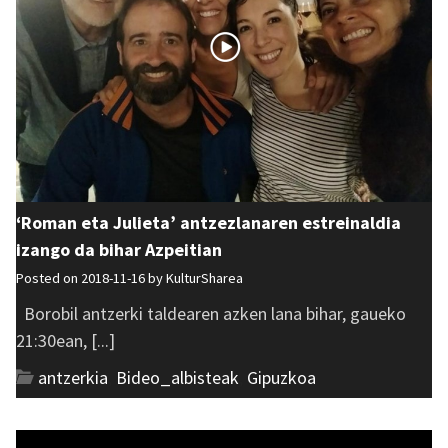
‘Roman eta Julieta’ antzezlanaren estreinaldia
izango da bihar Azpeitian
Posted on 2018-11-16 by
KulturSharea
Borobil antzerki taldearen azken lana bihar, gaueko
21:30ean, [...]
antzerkia
,
Bideo_albisteak
,
Gipuzkoa