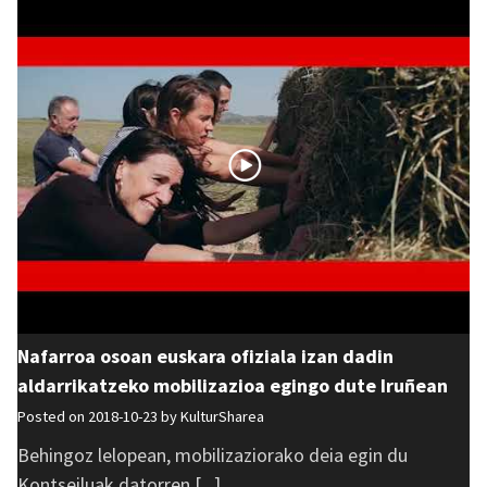
Nafarroa osoan euskara ofiziala izan dadin
aldarrikatzeko mobilizazioa egingo dute Iruñean
Posted on 2018-10-23 by
KulturSharea
Behingoz lelopean, mobilizaziorako deia egin du
Kontseiluak datorren [...]