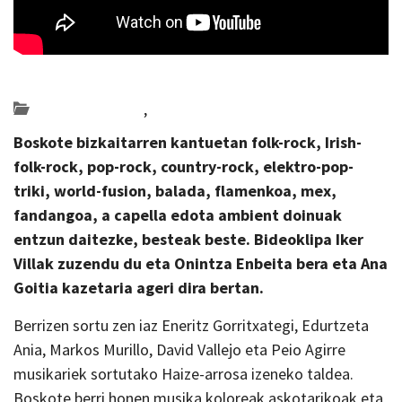
Posted on 2023-03-01 by
KulturSharea
Bideo_albisteak
,
musika
Boskote bizkaitarren kantuetan folk-rock, Irish-
folk-rock, pop-rock, country-rock, elektro-pop-
triki, world-fusion, balada, flamenkoa, mex,
fandangoa, a capella edota ambient doinuak
entzun daitezke, besteak beste. Bideoklipa Iker
Villak zuzendu du eta Onintza Enbeita bera eta Ana
Goitia kazetaria ageri dira bertan.
Berrizen sortu zen iaz Eneritz Gorritxategi, Edurtzeta
Ania, Markos Murillo, David Vallejo eta Peio Agirre
musikariek sortutako Haize-arrosa izeneko taldea.
Boskote berri honen musika koloreak askotarikoak eta