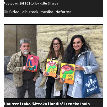
Posted on 2018-11-14 by
KulturSharea
Bideo_albisteak
,
musika
,
Nafarroa
Haurrentzako ‘Altzoko Handia’ izeneko ipuin-