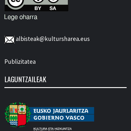
albisteak@kultursharea.eus
Publizitatea
LAGUNTZAILEAK