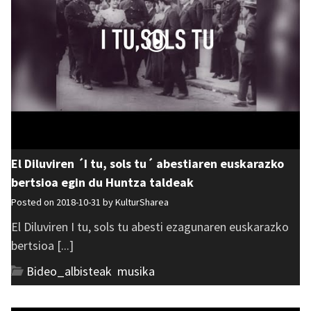
El Diluviren ´I tu, sols tu´ abestiaren euskarazko
bertsioa egin du Huntza taldeak
Posted on 2018-10-31 by
KulturSharea
El Diluviren I tu, sols tu abesti ezagunaren euskarazko
bertsioa [...]
Bideo_albisteak
,
musika