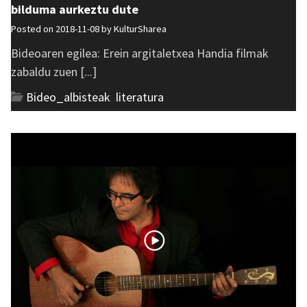
bilduma aurkeztu dute
Posted on 2018-11-08 by
KulturSharea
Bideoaren egilea: Erein argitaletxea Handia filmak
zabaldu zuen [...]
Bideo_albisteak
,
literatura