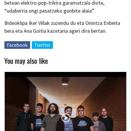
betean elektro-pop-trikira garamatzala diote,
“udaberria ongi pasatzeko gonbite alaia”.
Bideoklipa Iker Villak zuzendu du eta Onintza Enbeita
bera eta Ana Goitia kazetaria ageri dira bertan.
Facebook
Twitter
You may also like