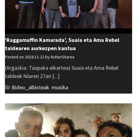
‘Raggamuffin Kamarada’, Suaia eta Ama Rebel
taldearen aurkezpen kantua
Posted on 2018-11-22 by
KulturSharea
(Argazkia: Taupaka elkartea) Suaia eta Ama Rebel
taldeak hilaren 27an [...]
Bideo_albisteak
,
musika