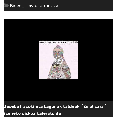
Bideo_albisteak
,
musika
Joseba Irazoki eta Lagunak taldeak ´Zu al zara´
izeneko diskoa kaleratu du