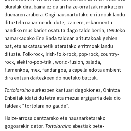
pluralak dira, baina ez da ari haize-orratzak markatzen
duenaren arabera. Ongi hausnartutako erritmoak landu
dituztela nabarmendu dute, izan ere, eskarmentu
handiko musikariez osatuta dago talde berria, 1990eko
hamarkadako Ene Bada taldean aritutakoak gehien
bat, eta askatasunetik ateratako erritmoak landu
dituzte. Folk-rock, Irish-folk-rock, pop-rock, country-
rock, elektro-pop-triki, world-fusion, balada,
flamenkoa, mex, fandangoa, a capella edota ambient
dira entzun daitezkeen doinuetako batzuk.
Tortolaraino
aurkezpen kantuari dagokionez, Onintza
Enbeitak idatzi du letra eta mezua argigarria dela dio
taldeak “tortolaraino gaude”.
Haize-arrosa dantzarako eta hausnarketarako
gogoarekin dator.
Tortolaraino
abestiak bete-