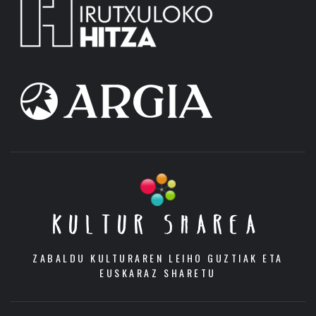
KULTUR SHAREA
ZABALDU KULTURAREN LEIHO GUZTIAK ETA
EUSKARAZ SHARETU