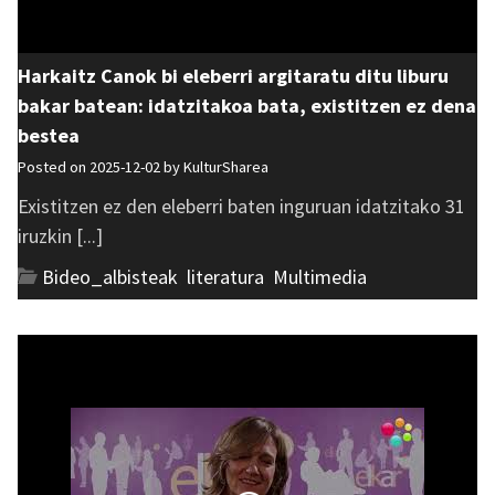
Harkaitz Canok bi eleberri argitaratu ditu liburu
bakar batean: idatzitakoa bata, existitzen ez dena
bestea
Posted on 2025-12-02 by
KulturSharea
Existitzen ez den eleberri baten inguruan idatzitako 31
iruzkin [...]
Bideo_albisteak
,
literatura
,
Multimedia