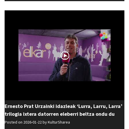
Ernesto Prat Urzainki idazleak ‘Lurra, Larru, Larra’
trilogia ixtera datorren eleberri beltza ondu du
Posted on 2026-01-22 by
KulturSharea