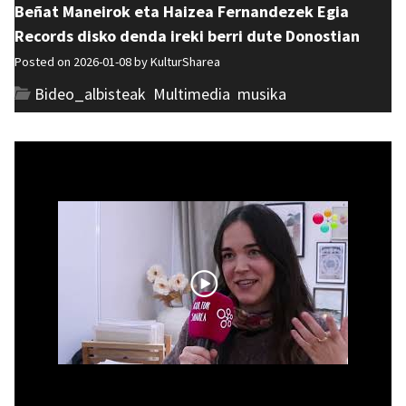
Beñat Maneirok eta Haizea Fernandezek Egia
Records disko denda ireki berri dute Donostian
Posted on 2026-01-08 by
KulturSharea
Bideo_albisteak
,
Multimedia
,
musika