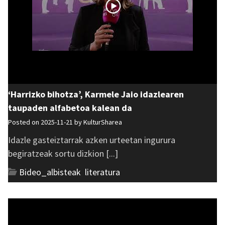
‘Harrizko bihotza’, Karmele Jaio idazlearen
taupaden alfabetoa kalean da
Posted on 2025-11-21 by
KulturSharea
Idazle gasteiztarrak azken urteetan ingurura
begiratzeak sortu dizkion [...]
Bideo_albisteak
,
literatura