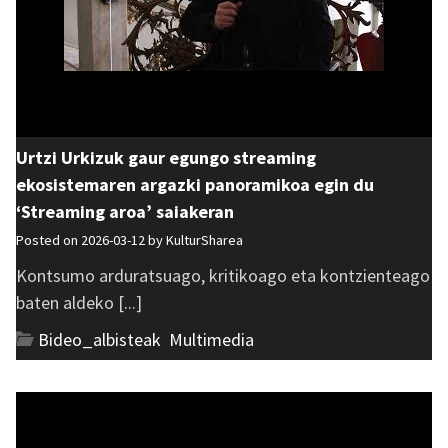
Urtzi Urkizuk gaur egungo streaming
ekosistemaren argazki panoramikoa egin du
‘Streaming aroa’ saiakeran
Posted on 2026-03-12 by
KulturSharea
Kontsumo arduratsuago, kritikoago eta kontzienteago
baten aldeko [...]
Bideo_albisteak
,
Multimedia