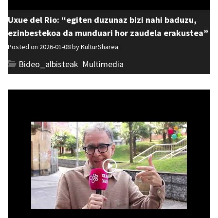
Uxue del Rio: “egiten duzunaz bizi nahi baduzu,
ezinbestekoa da munduari hor zaudela erakustea”
Posted on 2026-01-08 by
KulturSharea
Bideo_albisteak
,
Multimedia