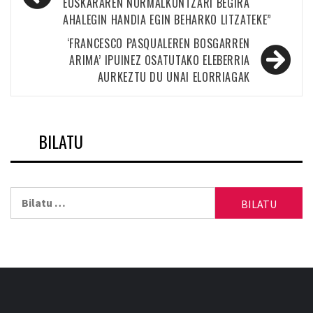
EUSKARAREN NORMALKUNTZARI BEGIRA
nabigatu
AHALEGIN HANDIA EGIN BEHARKO LITZATEKE”
‘FRANCESCO PASQUALEREN BOSGARREN
ARIMA’ IPUINEZ OSATUTAKO ELEBERRIA
AURKEZTU DU UNAI ELORRIAGAK
BILATU
Bilatu: