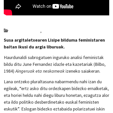
Posted on 2024-05-23 by
KulturSharea
Bideo_albisteak
,
literatura
Susa argitaletxearen Lisipe bilduma feministaren
baitan ikusi du argia liburuak.
Haurdunaldi subrogatuen inguruko analisi feministak
bildu ditu June Fernandez idazle eta kazetariak (Bilbo,
1984)
Aingeruak eta neskameak
izeneko saiakeran.
Lana ontzeko pluraltasuna nabarmendu nahi izan du
egileak, “ertz asko ditu ordezkapen bidezko ernalketak,
eta horiei heldu nahi diegu liburu honetan, ezagutza alor
eta ildo politiko desberdinetako euskal feministen
eskutik”. Eslogan bidezko eztabaida polarizatuei iskin