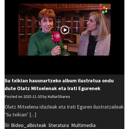
Su txikian hausnartzeko album ilustratua ondu
dute Olatz Mitxelenak eta Irati Egurenek
Posted on 2025-11-20 by
KulturSharea
Olatz Mitxelena idazleak eta Irati Eguren ilustratzaileak
‘Su txikian’ [...]
Bideo_albisteak
,
literatura
,
Multimedia