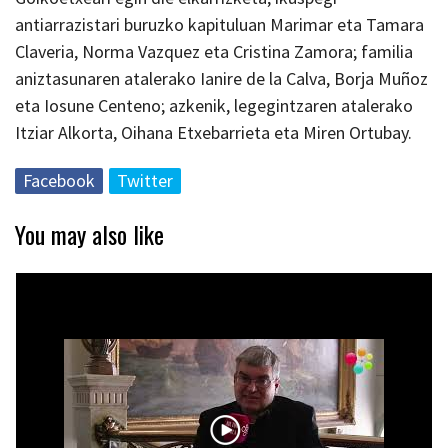
antiarrazistari buruzko kapituluan Marimar eta Tamara
Claveria, Norma Vazquez eta Cristina Zamora; familia
aniztasunaren atalerako Ianire de la Calva, Borja Muñoz
eta Iosune Centeno; azkenik, legegintzaren atalerako
Itziar Alkorta, Oihana Etxebarrieta eta Miren Ortubay.
Facebook
Twitter
You may also like