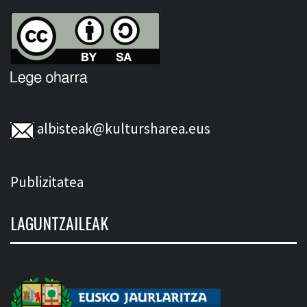
albisteak@kultursharea.eus
Publizitatea
LAGUNTZAILEAK