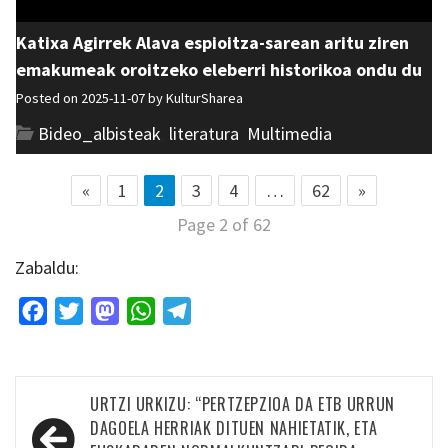
Katixa Agirrek Alava espioitza-sarean aritu ziren
emakumeak oroitzeko eleberri historikoa ondu du
Posted on 2025-11-07 by
KulturSharea
Bideo_albisteak
,
literatura
,
Multimedia
«
1
2
3
4
…
62
»
Page 2 of 62
Zabaldu:
Facebook
Twitter
Mastodon
WhatsApp
Telegram
Bidalketetan
URTZI URKIZU: “PERTZEPZIOA DA ETB URRUN
zehar
DAGOELA HERRIAK DITUEN NAHIETATIK, ETA