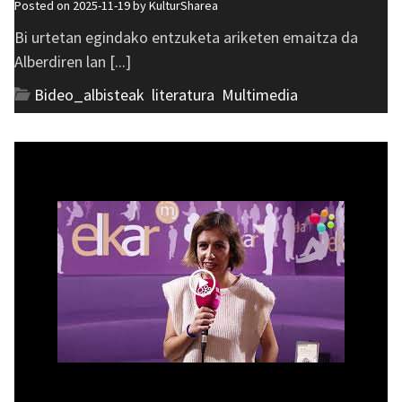
Posted on 2025-11-19 by
KulturSharea
Bi urtetan egindako entzuketa ariketen emaitza da
Alberdiren lan [...]
Bideo_albisteak
,
literatura
,
Multimedia