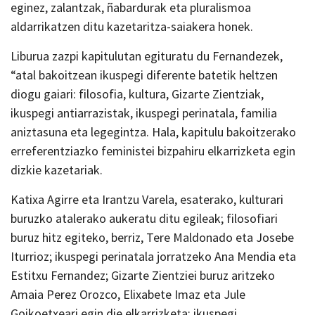
eginez, zalantzak, ñabardurak eta pluralismoa
aldarrikatzen ditu kazetaritza-saiakera honek.
Liburua zazpi kapitulutan egituratu du Fernandezek,
“atal bakoitzean ikuspegi diferente batetik heltzen
diogu gaiari: filosofia, kultura, Gizarte Zientziak,
ikuspegi antiarrazistak, ikuspegi perinatala, familia
aniztasuna eta legegintza. Hala, kapitulu bakoitzerako
erreferentziazko feministei bizpahiru elkarrizketa egin
dizkie kazetariak.
Katixa Agirre eta Irantzu Varela, esaterako, kulturari
buruzko atalerako aukeratu ditu egileak; filosofiari
buruz hitz egiteko, berriz, Tere Maldonado eta Josebe
Iturrioz; ikuspegi perinatala jorratzeko Ana Mendia eta
Estitxu Fernandez; Gizarte Zientziei buruz aritzeko
Amaia Perez Orozco, Elixabete Imaz eta Jule
Goikoetxeari egin die elkarrizketa; ikuspegi