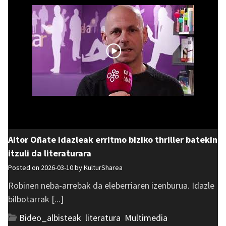
Aitor Oñate idazleak erritmo biziko thriller batekin
itzuli da literaturara
Posted on 2026-03-10 by
KulturSharea
Robinen neba-arrebak da eleberriaren izenburua. Idazle
bilbotarrak [...]
Bideo_albisteak
,
literatura
,
Multimedia