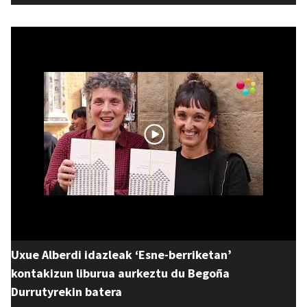
Uxue Alberdi idazleak ‘Esne-berriketan’
kontakizun liburua aurkeztu du Begoña
Durrutyrekin batera