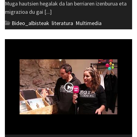
Muga hautsien hegalak da lan berriaren izenburua eta
migrazioa du gai [...]
Bideo_albisteak
,
literatura
,
Multimedia