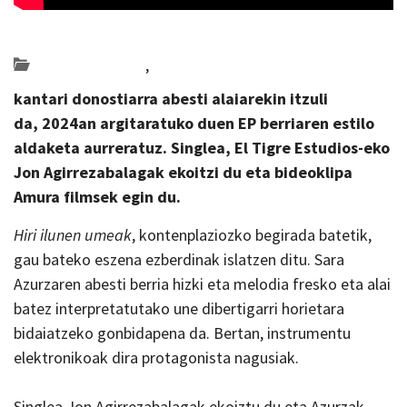
Posted on 2023-11-06 by
KulturSharea
Bideo_albisteak
,
musika
kantari donostiarra abesti alaiarekin itzuli
da, 2024an argitaratuko duen EP berriaren estilo
aldaketa aurreratuz.
Singlea, El Tigre Estudios-eko
Jon Agirrezabalagak ekoitzi du eta bideoklipa
Amura filmsek egin du.
Hiri ilunen umeak
, kontenplaziozko begirada batetik,
gau bateko eszena ezberdinak islatzen ditu. Sara
Azurzaren abesti berria hizki eta melodia fresko eta alai
batez interpretatutako une dibertigarri horietara
bidaiatzeko gonbidapena da. Bertan, instrumentu
elektronikoak dira protagonista nagusiak.
Singlea Jon Agirrezabalagak ekoiztu du eta Azurzak