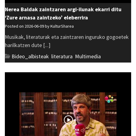
Nerea Baldak zaintzaren argi-ilunak ekarri ditu
‘Zure arnasa zaintzeko’ eleberrira
Posted on 2026-06-09 by
KulturSharea
Musikak, literaturak eta zaintzaren inguruko gogoetek
harilkatzen dute [...]
Bideo_albisteak
,
literatura
,
Multimedia