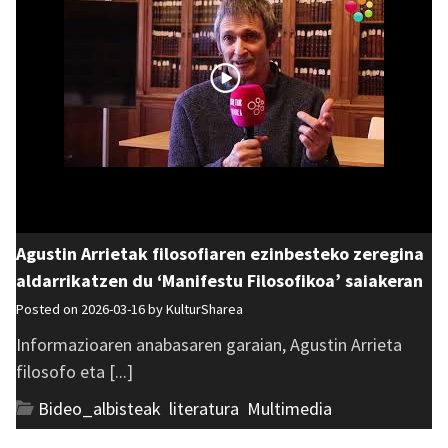
Agustin Arrietak filosofiaren ezinbesteko zeregina
aldarrikatzen du ‘Manifestu Filosofikoa’ saiakeran
Posted on 2026-03-16 by
KulturSharea
Informazioaren anabasaren garaian, Agustin Arrieta
filosofo eta [...]
Bideo_albisteak
,
literatura
,
Multimedia