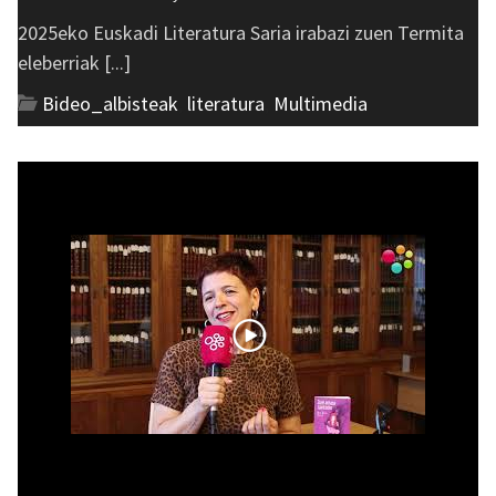
2025eko Euskadi Literatura Saria irabazi zuen Termita
eleberriak [...]
Bideo_albisteak
,
literatura
,
Multimedia