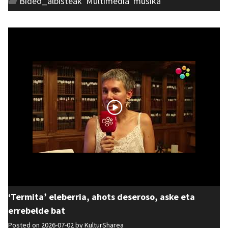
Bideo_albisteak
,
Multimedia
,
musika
‘Termita’ eleberria, ahots deseroso, aske eta
errebelde bat
Posted on 2026-07-02 by
KulturSharea