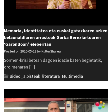
Memoria, identitatea eta euskal gatazkaren azken
belaunaldiaren arrastoak Gorka Bereziartuaren
‘Garondoan’ eleberrian
Posted on 2026-05-28 by
KulturSharea
Sormen-krisi betean dagoen idazle baten begietatik,
oroimenaren [...]
Bideo_albisteak
,
literatura
,
Multimedia