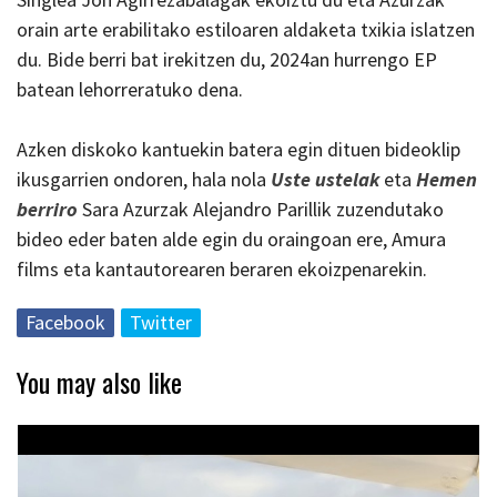
orain arte erabilitako estiloaren aldaketa txikia islatzen
du. Bide berri bat irekitzen du, 2024an hurrengo EP
batean lehorreratuko dena.
Azken diskoko kantuekin batera egin dituen bideoklip
ikusgarrien ondoren, hala nola
Uste ustelak
eta
Hemen
berriro
Sara Azurzak Alejandro Parillik zuzendutako
bideo eder baten alde egin du oraingoan ere, Amura
films eta kantautorearen beraren ekoizpenarekin.
Facebook
Twitter
You may also like