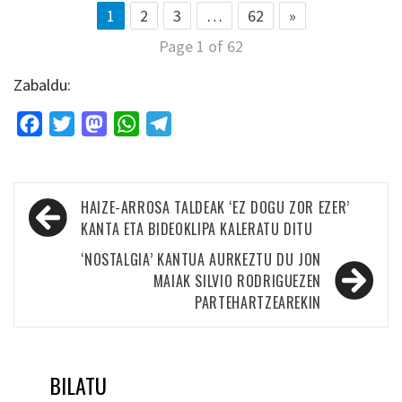
1
2
3
…
62
»
Page 1 of 62
Zabaldu:
Facebook
Twitter
Mastodon
WhatsApp
Telegram
Bidalketetan
HAIZE-ARROSA TALDEAK ‘EZ DOGU ZOR EZER’
zehar
KANTA ETA BIDEOKLIPA KALERATU DITU
nabigatu
‘NOSTALGIA’ KANTUA AURKEZTU DU JON
MAIAK SILVIO RODRIGUEZEN
PARTEHARTZEAREKIN
BILATU