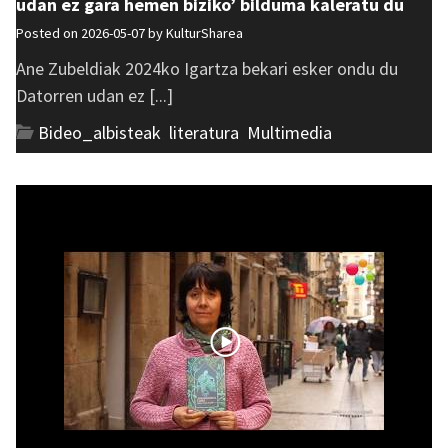
udan ez gara hemen biziko’ bilduma kaleratu du
Posted on 2026-05-07 by
KulturSharea
Ane Zubeldiak 2024ko Igartza bekari esker ondu du
Datorren udan ez [...]
Bideo_albisteak
,
literatura
,
Multimedia