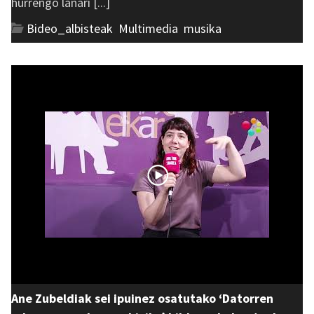
hurrengo lanari [...]
Bideo_albisteak
,
Multimedia
,
musika
Ane Zubeldiak sei ipuinez osatutako ‘Datorren