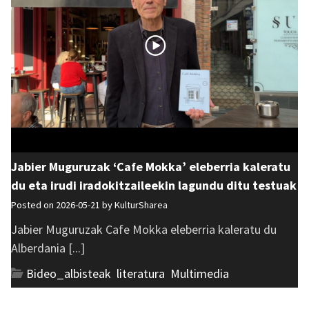
Jabier Muguruzak ‘Cafe Mokka’ eleberria kaleratu
du eta irudi iradokitzaileekin lagundu ditu testuak
Posted on 2026-05-21 by
KulturSharea
Jabier Muguruzak Cafe Mokka eleberria kaleratu du
Alberdania [...]
Bideo_albisteak
,
literatura
,
Multimedia