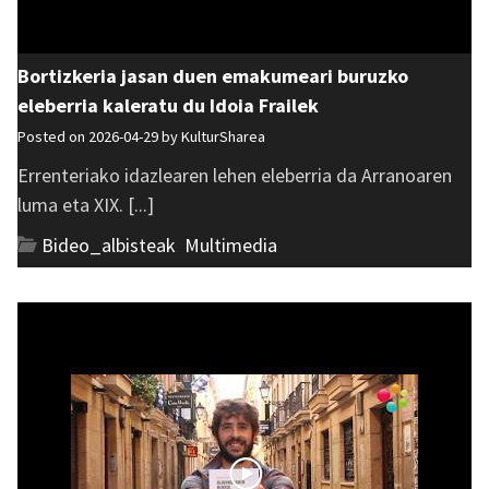
Bortizkeria jasan duen emakumeari buruzko
eleberria kaleratu du Idoia Frailek
Posted on 2026-04-29 by
KulturSharea
Errenteriako idazlearen lehen eleberria da Arranoaren
luma eta XIX. [...]
Bideo_albisteak
,
Multimedia