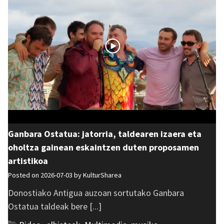
Ganbara Ostatua: jatorria, taldearen izaera eta
oholtza gainean eskaintzen duten proposamen
artistikoa
Posted on 2026-07-03 by
KulturSharea
Donostiako Antigua auzoan sortutako Ganbara
Ostatua taldeak bere [...]