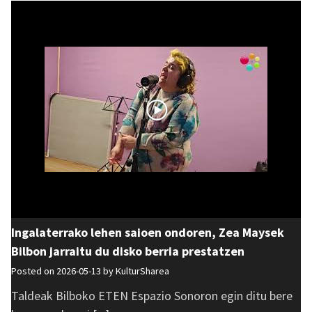
Ingalaterrako lehen saioen ondoren, Zea Maysek
Bilbon jarraitu du disko berria prestatzen
Posted on 2026-05-13 by
KulturSharea
Taldeak Bilboko ETEN Espazio Sonoron egin ditu bere