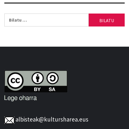
Bilatu:
albisteak@kultursharea.eus