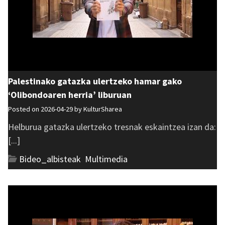
Palestinako gatazka ulertzeko hamar gako
‘Olibondoaren herria’ liburuan
Posted on 2026-04-29 by
KulturSharea
Helburua gatazka ulertzeko tresnak eskaintzea izan da:
[...]
Bideo_albisteak
,
Multimedia