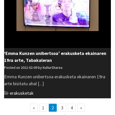
‘Emma Kunzen unibertsoa’ erakusketa ekainaren
19ra arte, Tabakaleran
Posted on 2022-02-09 by
KulturSharea
Emma Kunzen unibertsoa erakusketa ekainaren 19ra
arte bisitatu ahal [...]
erakusketak
«
1
2
3
4
»