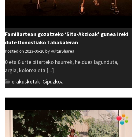
Familiartean gozatzeko ‘Situ-Akzioak’ gunea ireki
dute Donostiako Tabakaleran
Posted on 2023-06-20 by
KulturSharea
0 eta 6 urte bitarteko haurrek, helduez lagunduta,
argia, kolorea eta [...]
erakusketak
,
Gipuzkoa