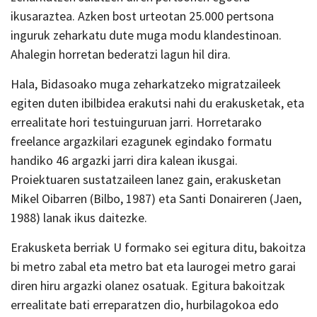
ikusaraztea. Azken bost urteotan 25.000 pertsona
inguruk zeharkatu dute muga modu klandestinoan.
Ahalegin horretan bederatzi lagun hil dira.
Hala, Bidasoako muga zeharkatzeko migratzaileek
egiten duten ibilbidea erakutsi nahi du erakusketak, eta
errealitate hori testuinguruan jarri. Horretarako
freelance argazkilari ezagunek egindako formatu
handiko 46 argazki jarri dira kalean ikusgai.
Proiektuaren sustatzaileen lanez gain, erakusketan
Mikel Oibarren (Bilbo, 1987) eta Santi Donaireren (Jaen,
1988) lanak ikus daitezke.
Erakusketa berriak U formako sei egitura ditu, bakoitza
bi metro zabal eta metro bat eta laurogei metro garai
diren hiru argazki olanez osatuak. Egitura bakoitzak
errealitate bati erreparatzen dio, hurbilagokoa edo