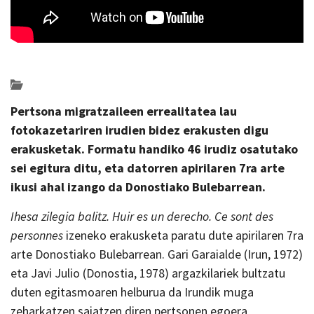
Posted on 2024-03-12 by
KulturSharea
erakusketak
Pertsona migratzaileen errealitatea lau
fotokazetariren irudien bidez erakusten digu
erakusketak. Formatu handiko 46 irudiz osatutako
sei egitura ditu, eta datorren apirilaren 7ra arte
ikusi ahal izango da Donostiako Bulebarrean.
Ihesa zilegia balitz. Huir es un derecho. Ce sont des
personnes
izeneko erakusketa paratu dute apirilaren 7ra
arte Donostiako Bulebarrean. Gari Garaialde (Irun, 1972)
eta Javi Julio (Donostia, 1978) argazkilariek bultzatu
duten egitasmoaren helburua da Irundik muga
zeharkatzen saiatzen diren pertsonen egoera