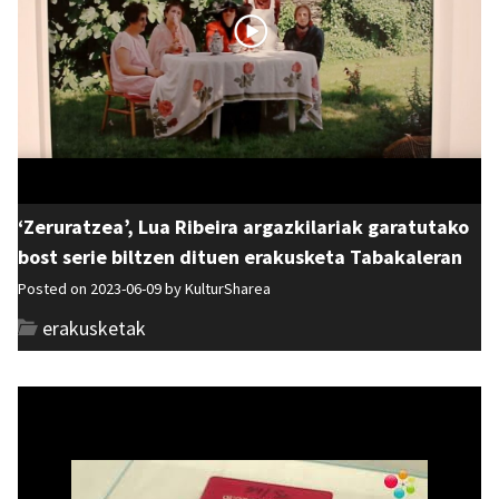
‘Zeruratzea’, Lua Ribeira argazkilariak garatutako
bost serie biltzen dituen erakusketa Tabakaleran
Posted on 2023-06-09 by
KulturSharea
erakusketak