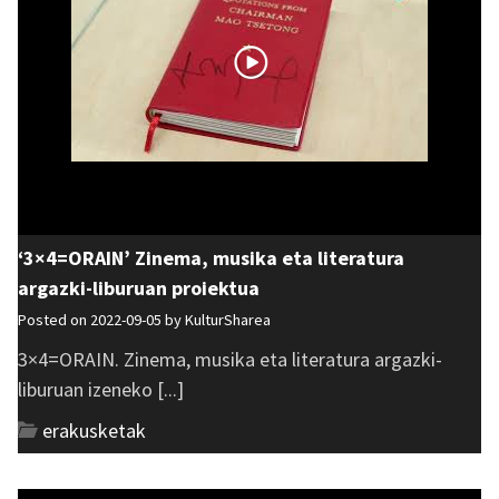
‘3×4=ORAIN’ Zinema, musika eta literatura
argazki-liburuan proiektua
Posted on 2022-09-05 by
KulturSharea
3×4=ORAIN. Zinema, musika eta literatura argazki-
liburuan izeneko [...]
erakusketak