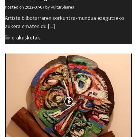
Posted on 2022-07-07 by
KulturSharea
Artista bilbotarraren sorkuntza-mundua ezagutzeko
aukera ematen du [...]
erakusketak