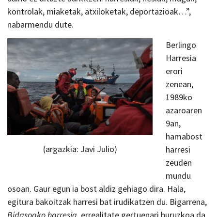
kontrolak, miaketak, atxiloketak, deportazioak…”,
nabarmendu dute.
Berlingo
Harresia
erori
zenean,
1989ko
azaroaren
9an,
hamabost
(argazkia: Javi Julio)
harresi
zeuden
mundu
osoan. Gaur egun ia bost aldiz gehiago dira. Hala,
egitura bakoitzak harresi bat irudikatzen du. Bigarrena,
Bidasoako harresia
, errealitate gertuenari buruzkoa da,