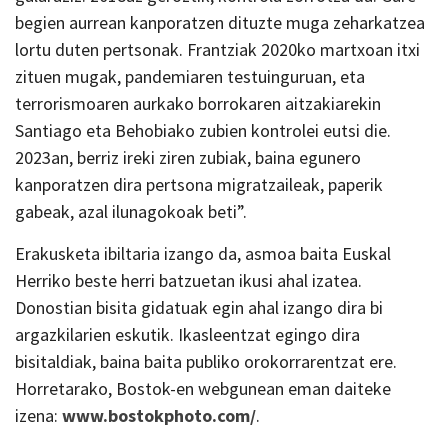
begien aurrean kanporatzen dituzte muga zeharkatzea
lortu duten pertsonak. Frantziak 2020ko martxoan itxi
zituen mugak, pandemiaren testuinguruan, eta
terrorismoaren aurkako borrokaren aitzakiarekin
Santiago eta Behobiako zubien kontrolei eutsi die.
2023an, berriz ireki ziren zubiak, baina egunero
kanporatzen dira pertsona migratzaileak, paperik
gabeak, azal ilunagokoak beti”.
Erakusketa ibiltaria izango da, asmoa baita Euskal
Herriko beste herri batzuetan ikusi ahal izatea.
Donostian bisita gidatuak egin ahal izango dira bi
argazkilarien eskutik. Ikasleentzat egingo dira
bisitaldiak, baina baita publiko orokorrarentzat ere.
Horretarako, Bostok-en webgunean eman daiteke
izena:
www.bostokphoto.com/
.