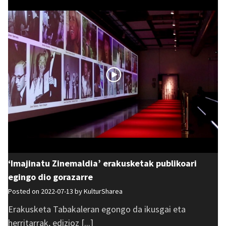
‘Imajinatu Zinemaldia’ erakusketak publikoari
egingo dio gorazarre
Posted on 2022-07-13 by
KulturSharea
Erakusketa Tabakaleran egongo da ikusgai eta
herritarrak, edizioz [...]