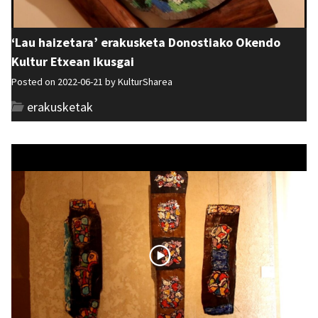
‘Lau haizetara’ erakusketa Donostiako Okendo
Kultur Etxean ikusgai
Posted on 2022-06-21 by
KulturSharea
erakusketak