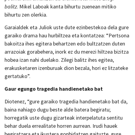
balitz
. Mikel Laboak kanta bihurtu zuenean mitiko
bihurtu zen olerkia.
Garaialdek eta Juliok uste dute ezinbestekoa dela gure
garaiko drama hau hurbiltzea eta kontatzea: “Pertsona
bakoitza ihes egitera behartzen edo bultzatzen duten
arrazoiak gorabehera, inork ez du merezi hiltzea bizitza
hobea izan nahi duelako. Zilegi balitz ihes egitea,
erakusketaren izenburuak dion bezala, hori ez litzateke
gertatuko”.
Gaur egungo tragedia handienetako bat
Diotenez, “gure garaiko tragedia handienetako bat da,
baina nahiago dugu beste alde batera begiratu;
horregatik uste dugu gizarteak interpelatuta sentitu
behar duela errealitate horren aurrean. Irudi hauek
begiratzera eta ikustera gonbidatzen gaituzte, gure