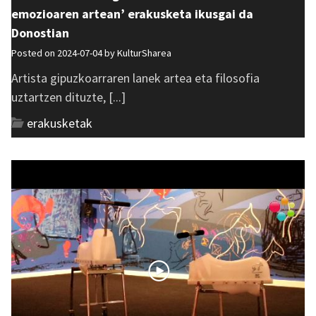
emozioaren artean’ erakusketa ikusgai da
Donostian
Posted on 2024-07-04 by
KulturSharea
Artista gipuzkoarraren lanek artea eta filosofia
uztartzen dituzte, [...]
erakusketak