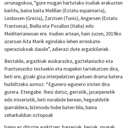
urrunagokoa, “gure mugan hartutako irudiak erakusten
baititu, baina baita Melillan (Estatu espainiarra),
Lesbosen (Grezia), Zarzisen (Tunis), Angersen (Estatu
Frantsesa), Biella eta Pozallon (Italia) edo
Mediterraneoan ere. Irudien artean, hain zuzen, 2019ko
azaroan Aita Marik egindako lehen erreskate-
operaziokoak daude”, adierazi dute argazkilariek.
Bestalde, argazkiak euskarazko, gaztelaniazko eta
frantsesezko testuekin eta mapekin tartekatzen dira,
beti ere, gizaki gisa interpelatzen gaituen drama batera
hurbiltzeko asmoz. “Egunero-egunero iristen dira
gurera. Etengabe. Ihesi datoz, gerratik, jazarpenetik
edo miseriatik, beti norabide berean, hegoaldetik
iparraldera, bizimodu hobe baten bila, baina
zeharkaldian oztopoak
baino ez dituzte aurkitzen: harresiak, hesiak, mugak,