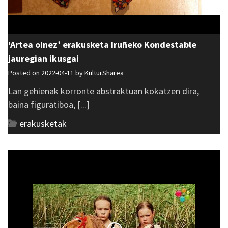
‘Artea oinez’ erakusketa Iruñeko Kondestable
jauregian ikusgai
Posted on 2022-04-11 by
KulturSharea
Lan gehienak korronte abstraktuan kokatzen dira,
baina figuratiboa, [...]
erakusketak