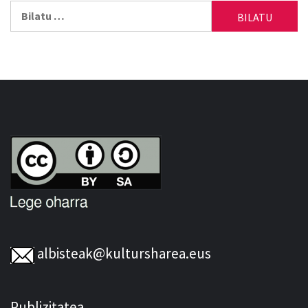
Bilatu:
albisteak@kultursharea.eus
Publizitatea