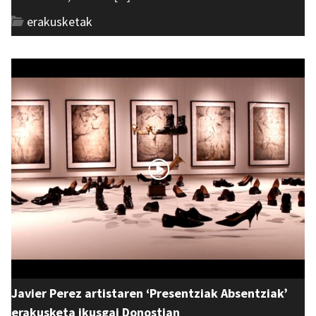
erakusketak
Javier Perez artistaren ‘Presentziak Absentziak’
erakusketa ikusgai Donostian