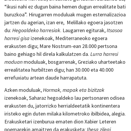
“ikusi nahi ez dugun baina hemen dugun errealitate bati
buruzkoa”. Hirugarren moduluak mugen esternalizazioa
jartzen du agerian, izan ere, Melillako egoera jasotzen
du:
Hegoaldeko harresiak
. Laugarren egiturak,
Itsasoa
harresi gisa
izenekoak, Mediterraneoko egoera
erakusten digu; Mare Nostrum-ean 28.000 pertsona
baino gehiago hil direla kalkulatzen da.
Lurra harresi
moduan
moduluak, bosgarrenak, Greziako uharteetako
errealitatea hurbiltzen digu; han 30.000 eta 40.000
errefuxiatu artean daude harrapatuta.
Azken moduluak,
Hormak, mapak eta bizitzak
izenekoak, Saharaz hegoaldeko lau pertsonaren odisea
erakusten du, jatorrizko herrialdeetatik kontinentera
iristeko egin duten milaka kilometroko ibilbidea, alegia.
Erakusketari izenburua ematen dion Xabier Leteren
poemarekin amaitzen da erakusketa:
Ihesa zilegi