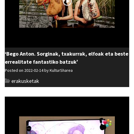
‘Bego Anton. Sorginak, txakurrak, elfoak eta beste
errealitate fantastiko batzuk’
Posted on 2022-02-14 by
KulturSharea
erakusketak