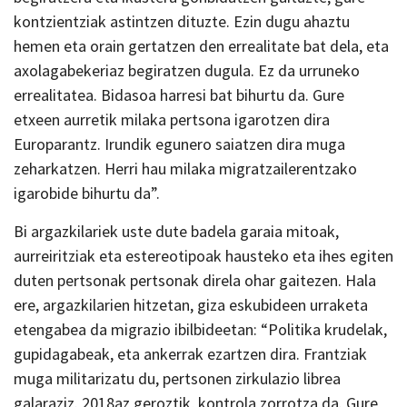
kontzientziak astintzen dituzte. Ezin dugu ahaztu
hemen eta orain gertatzen den errealitate bat dela, eta
axolagabekeriaz begiratzen dugula. Ez da urruneko
errealitatea. Bidasoa harresi bat bihurtu da. Gure
etxeen aurretik milaka pertsona igarotzen dira
Europarantz. Irundik egunero saiatzen dira muga
zeharkatzen. Herri hau milaka migratzailerentzako
igarobide bihurtu da”.
Bi argazkilariek uste dute badela garaia mitoak,
aurreiritziak eta estereotipoak hausteko eta ihes egiten
duten pertsonak pertsonak direla ohar gaitezen. Hala
ere, argazkilarien hitzetan, giza eskubideen urraketa
etengabea da migrazio ibilbideetan: “Politika krudelak,
gupidagabeak, eta ankerrak ezartzen dira. Frantziak
muga militarizatu du, pertsonen zirkulazio librea
galaraziz. 2018az geroztik, kontrola zorrotza da. Gure