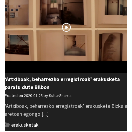
‘Artxiboak, beharrezko erregistroak’ erakusketa
paratu dute Bilbon
Posted on 2020-01-23 by
KulturSharea
‘Artxiboak, beharrezko erregistroak’ erakusketa Bizkaia
aretoan egongo [...]
erakusketak