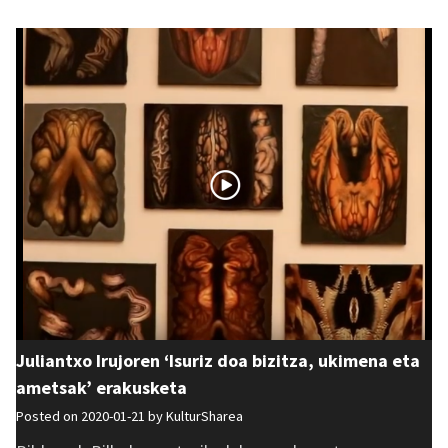
Juliantxo Irujoren ‘Isuriz doa bizitza, ukimena eta
ametsak’ erakusketa
Posted on 2020-01-21 by
KulturSharea