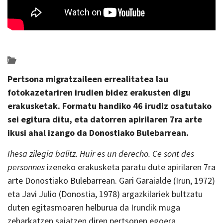
Posted on 2024-03-12 by
KulturSharea
erakusketak
Pertsona migratzaileen errealitatea lau
fotokazetariren irudien bidez erakusten digu
erakusketak. Formatu handiko 46 irudiz osatutako
sei egitura ditu, eta datorren apirilaren 7ra arte
ikusi ahal izango da Donostiako Bulebarrean.
Ihesa zilegia balitz. Huir es un derecho. Ce sont des
personnes
izeneko erakusketa paratu dute apirilaren 7ra
arte Donostiako Bulebarrean. Gari Garaialde (Irun, 1972)
eta Javi Julio (Donostia, 1978) argazkilariek bultzatu
duten egitasmoaren helburua da Irundik muga
zeharkatzen saiatzen diren pertsonen egoera