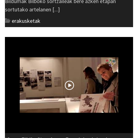
Bildumak Bilboko sortzaileak bere azken etapan
sortutako artelanen [...]
erakusketak