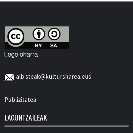
albisteak@kultursharea.eus
Publizitatea
LAGUNTZAILEAK