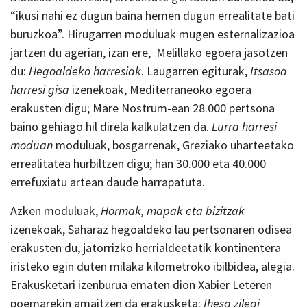
“ikusi nahi ez dugun baina hemen dugun errealitate bati
buruzkoa”. Hirugarren moduluak mugen esternalizazioa
jartzen du agerian, izan ere, Melillako egoera jasotzen
du:
Hegoaldeko harresiak
. Laugarren egiturak,
Itsasoa
harresi gisa
izenekoak, Mediterraneoko egoera
erakusten digu; Mare Nostrum-ean 28.000 pertsona
baino gehiago hil direla kalkulatzen da.
Lurra harresi
moduan
moduluak, bosgarrenak, Greziako uharteetako
errealitatea hurbiltzen digu; han 30.000 eta 40.000
errefuxiatu artean daude harrapatuta.
Azken moduluak,
Hormak, mapak eta bizitzak
izenekoak, Saharaz hegoaldeko lau pertsonaren odisea
erakusten du, jatorrizko herrialdeetatik kontinentera
iristeko egin duten milaka kilometroko ibilbidea, alegia.
Erakusketari izenburua ematen dion Xabier Leteren
poemarekin amaitzen da erakusketa:
Ihesa zilegi