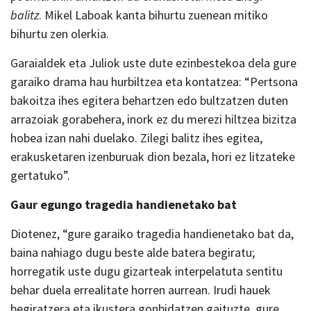
balitz
. Mikel Laboak kanta bihurtu zuenean mitiko
bihurtu zen olerkia.
Garaialdek eta Juliok uste dute ezinbestekoa dela gure
garaiko drama hau hurbiltzea eta kontatzea: “Pertsona
bakoitza ihes egitera behartzen edo bultzatzen duten
arrazoiak gorabehera, inork ez du merezi hiltzea bizitza
hobea izan nahi duelako. Zilegi balitz ihes egitea,
erakusketaren izenburuak dion bezala, hori ez litzateke
gertatuko”.
Gaur egungo tragedia handienetako bat
Diotenez, “gure garaiko tragedia handienetako bat da,
baina nahiago dugu beste alde batera begiratu;
horregatik uste dugu gizarteak interpelatuta sentitu
behar duela errealitate horren aurrean. Irudi hauek
begiratzera eta ikustera gonbidatzen gaituzte, gure