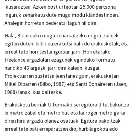
ikusaraztea. Azken bost urteotan 25.000 pertsona
inguruk zeharkatu dute muga modu klandestinoan.
Ahalegin horretan bederatzi lagun hil dira.
Hala, Bidasoako muga zeharkatzeko migratzaileek
egiten duten ibilbidea erakutsi nahi du erakusketak, eta
errealitate hori testuinguruan jarri. Horretarako
freelance argazkilari ezagunek egindako formatu
handiko 46 argazki jarri dira kalean ikusgai.
Proiektuaren sustatzaileen lanez gain, erakusketan
Mikel Oibarren (Bilbo, 1987) eta Santi Donaireren (Jaen,
1988) lanak ikus daitezke.
Erakusketa berriak U formako sei egitura ditu, bakoitza
bi metro zabal eta metro bat eta laurogei metro garai
diren hiru argazki olanez osatuak. Egitura bakoitzak
errealitate bati erreparatzen dio, hurbilagokoa edo