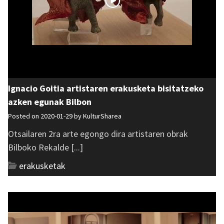
Ignacio Goitia artistaren erakusketa bisitatzeko
azken egunak Bilbon
Posted on 2020-01-29 by
KulturSharea
Otsailaren 2ra arte egongo dira artistaren obrak
Bilboko Rekalde [...]
erakusketak