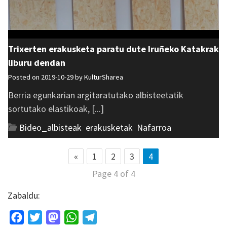
Trixerten erakusketa paratu dute Iruñeko Katakrak
liburu dendan
Posted on 2019-10-29 by
KulturSharea
Berria egunkarian argitaratutako albisteetatik
sortutako elastikoak, [...]
Bideo_albisteak
,
erakusketak
,
Nafarroa
«
1
2
3
4
Page 4 of 4
Zabaldu:
Facebook
Twitter
Mastodon
WhatsApp
Telegram