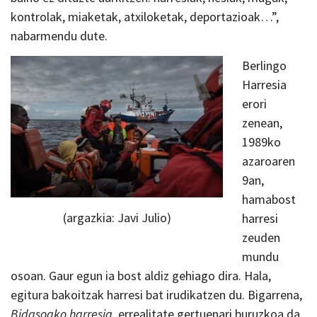
kontrolak, miaketak, atxiloketak, deportazioak…”,
nabarmendu dute.
Berlingo
Harresia
erori
zenean,
1989ko
azaroaren
9an,
hamabost
(argazkia: Javi Julio)
harresi
zeuden
mundu
osoan. Gaur egun ia bost aldiz gehiago dira. Hala,
egitura bakoitzak harresi bat irudikatzen du. Bigarrena,
Bidasoako harresia
, errealitate gertuenari buruzkoa da,