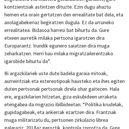
kontzientziak astintzen dituzte. Ezin dugu ahaztu
hemen eta orain gertatzen den errealitate bat dela, eta
axolagabekeriaz begiratzen dugula. Ez da urruneko
errealitatea. Bidasoa harresi bat bihurtu da. Gure
etxeen aurretik milaka pertsona igarotzen dira
Europarantz. Irundik egunero saiatzen dira muga
zeharkatzen. Herri hau milaka migratzailerentzako
igarobide bihurtu da”.
Bi argazkilariek uste dute badela garaia mitoak,
aurreiritziak eta estereotipoak hausteko eta ihes egiten
duten pertsonak pertsonak direla ohar gaitezen. Hala
ere, argazkilarien hitzetan, giza eskubideen urraketa
etengabea da migrazio ibilbideetan: “Politika krudelak,
gupidagabeak, eta ankerrak ezartzen dira. Frantziak
muga militarizatu du, pertsonen zirkulazio librea
galaraziz. 2018az geroztik, kontrola zorrotza da. Gure