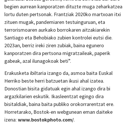
begien aurrean kanporatzen dituzte muga zeharkatzea
lortu duten pertsonak. Frantziak 2020ko martxoan itxi
zituen mugak, pandemiaren testuinguruan, eta
terrorismoaren aurkako borrokaren aitzakiarekin
Santiago eta Behobiako zubien kontrolei eutsi die.
2023an, berriz ireki ziren zubiak, baina egunero
kanporatzen dira pertsona migratzaileak, paperik
gabeak, azal ilunagokoak beti”.
Erakusketa ibiltaria izango da, asmoa baita Euskal
Herriko beste herri batzuetan ikusi ahal izatea.
Donostian bisita gidatuak egin ahal izango dira bi
argazkilarien eskutik. Ikasleentzat egingo dira
bisitaldiak, baina baita publiko orokorrarentzat ere.
Horretarako, Bostok-en webgunean eman daiteke
izena:
www.bostokphoto.com/
.