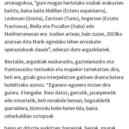
urrunagokoa, “gure mugan hartutako irudiak erakusten
baititu, baina baita Melillan (Estatu espainiarra),
Lesbosen (Grezia), Zarzisen (Tunis), Angersen (Estatu
Frantsesa), Biella eta Pozallon (Italia) edo
Mediterraneoan ere. Irudien artean, hain zuzen, 2019ko
azaroan Aita Marik egindako lehen erreskate-
operaziokoak daude”, adierazi dute argazkilariek.
Bestalde, argazkiak euskarazko, gaztelaniazko eta
frantsesezko testuekin eta mapekin tartekatzen dira,
beti ere, gizaki gisa interpelatzen gaituen drama batera
hurbiltzeko asmoz. “Egunero-egunero iristen dira
gurera. Etengabe. Ihesi datoz, gerratik, jazarpenetik
edo miseriatik, beti norabide berean, hegoaldetik
iparraldera, bizimodu hobe baten bila, baina
zeharkaldian oztopoak
baino ez dituzte aurkitzen: harresiak, hesiak, mugak,