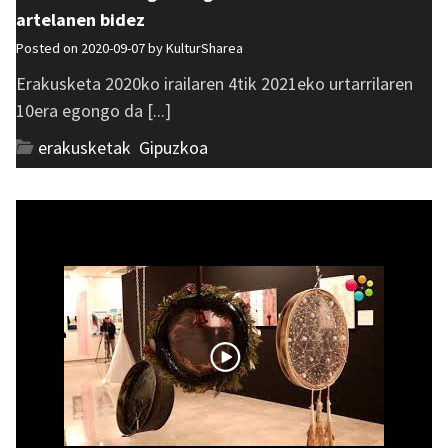
artelanen bidez
Posted on 2020-09-07 by
KulturSharea
Erakusketa 2020ko irailaren 4tik 2021eko urtarrilaren
10era egongo da [...]
erakusketak
,
Gipuzkoa