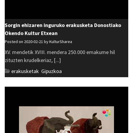
Sorgin ehizaren inguruko erakusketa Donostiako
Okendo Kultur Etxean
Posted on 2020-02-21 by
KulturSharea
XV. mendetik XVIII. mendera 250.000 emakume hil
zituzten krudelkeriaz, [...]
erakusketak
,
Gipuzkoa