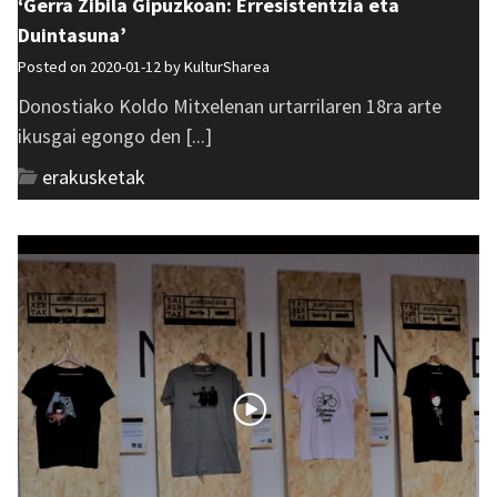
‘Gerra Zibila Gipuzkoan: Erresistentzia eta
Duintasuna’
Posted on 2020-01-12 by
KulturSharea
Donostiako Koldo Mitxelenan urtarrilaren 18ra arte
ikusgai egongo den [...]
erakusketak