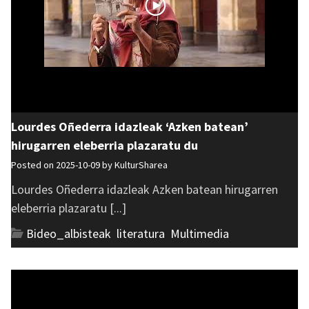
Lourdes Oñederra idazleak ‘Azken batean’
hirugarren eleberria plazaratu du
Posted on 2025-10-09 by
KulturSharea
Lourdes Oñederra idazleak Azken batean hirugarren
eleberria plazaratu [...]
Bideo_albisteak
,
literatura
,
Multimedia