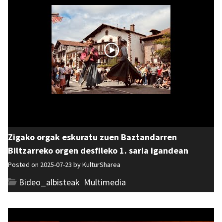
Zigako orgak eskuratu zuen Baztandarren
Biltzarreko orgen desfileko 1. saria igandean
Posted on 2025-07-23 by
KulturSharea
Bideo_albisteak
,
Multimedia