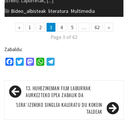
(Erein). Lapurretak, [...]
Bideo_albisteak
,
literatura
,
Multimedia
«
1
2
3
4
5
…
62
»
Page 3 of 62
Zabaldu:
Facebook
Twitter
Mastodon
WhatsApp
Telegram
Bidalketetan
13. HUHEZINEMAN FILM LABURRAK
zehar
AURKEZTEKO EPEA ZABALIK DA
nabigatu
‘LERA’ IZENEKO SINGLEA KALERATU DU KOKEIN
TALDEAK