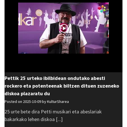
Pettik 25 urteko ibilbidean ondutako abesti
rockero eta potenteenak biltzen dituen zuzeneko
diskoa plazaratu du
Posted on 2025-10-09 by
KulturSharea
25 urte bete dira Petti musikari eta abeslariak
bakarkako lehen diskoa [...]