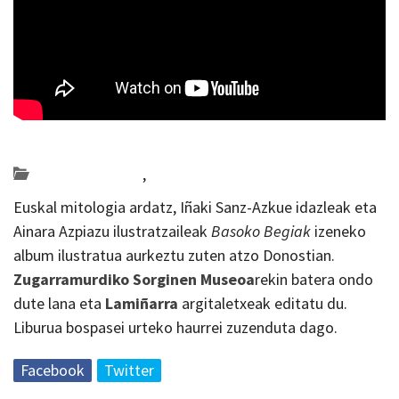
Posted on 2019-12-12 by
KulturSharea
Bideo_albisteak
,
literatura
Euskal mitologia ardatz, Iñaki Sanz-Azkue idazleak eta
Ainara Azpiazu ilustratzaileak
Basoko Begiak
izeneko
album ilustratua aurkeztu zuten atzo Donostian.
Zugarramurdiko Sorginen Museoa
rekin batera ondo
dute lana eta
Lamiñarra
argitaletxeak editatu du.
Liburua bospasei urteko haurrei zuzenduta dago.
Facebook
Twitter