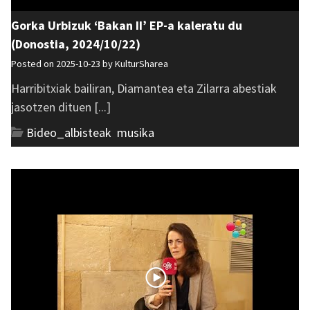
Gorka Urbizuk ‘Bakan II’ EP-a kaleratu du
(Donostia, 2024/10/22)
Posted on 2025-10-23 by
KulturSharea
Harribitxiak bailiran, Diamantea eta Zilarra abestiak
jasotzen dituen [...]
Bideo_albisteak
,
musika