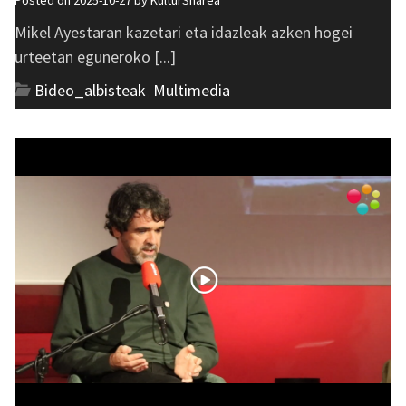
Posted on 2025-10-27 by
KulturSharea
Mikel Ayestaran kazetari eta idazleak azken hogei
urteetan eguneroko [...]
Bideo_albisteak
,
Multimedia