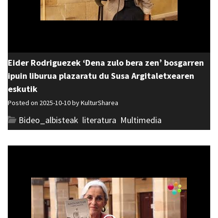
Eider Rodriguezek ‘Dena zulo bera zen’ bosgarren
ipuin liburua plazaratu du Susa Argitaletxearen
eskutik
Posted on 2025-10-10 by
KulturSharea
Bideo_albisteak
,
literatura
,
Multimedia