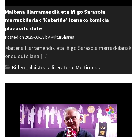
Maitena Illarramendik eta Iñigo Sarasola
marrazkilariak ‘Kateriñe’ izeneko komikia
plazaratu dute
Posted on 2025-09-18 by
KulturSharea
Maitena Illarramendik eta Iñigo Sarasola marrazkilariak
ondu dute lana [...]
Bideo_albisteak
,
literatura
,
Multimedia