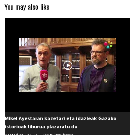
You may also like
Mikel Ayestaran kazetari eta idazleak Gazako
istorioak liburua plazaratu du