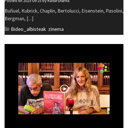
Posted on 2025-09-25 by
KulturSharea
Buñuel, Kubrick, Chaplin, Bertolucci, Eisenstein, Pasolini,
Bergman, [...]
Bideo_albisteak
,
zinema