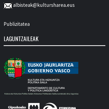
albisteak@kultursharea.eus
Publizitatea
LAGUNTZAILEAK