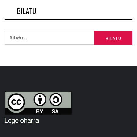
BILATU
Bilatu: