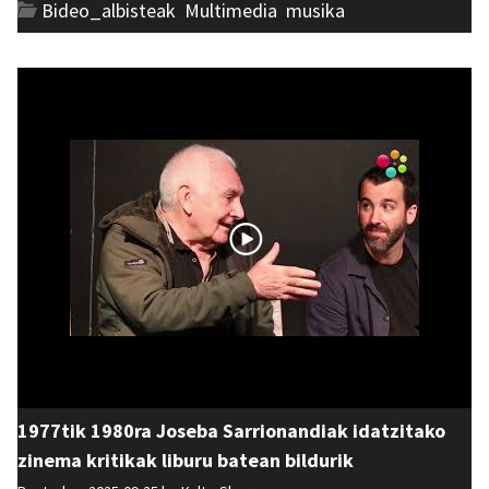
Bideo_albisteak
,
Multimedia
,
musika
1977tik 1980ra Joseba Sarrionandiak idatzitako
zinema kritikak liburu batean bildurik