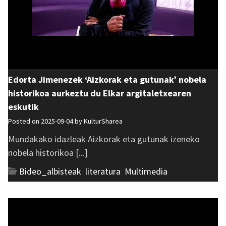
Edorta Jimenezek ‘Aizkorak eta gutunak’ nobela
historikoa aurkeztu du Elkar argitaletxearen
eskutik
Posted on 2025-09-04 by
KulturSharea
Mundakako idazleak Aizkorak eta gutunak izeneko
nobela historikoa [...]
Bideo_albisteak
,
literatura
,
Multimedia