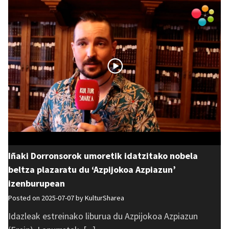
Iñaki Dorronsorok umoretik idatzitako nobela
beltza plazaratu du ‘Azpijokoa Azpiazun’
izenburupean
Posted on 2025-07-07 by
KulturSharea
Idazleak estreinako liburua du Azpijokoa Azpiazun