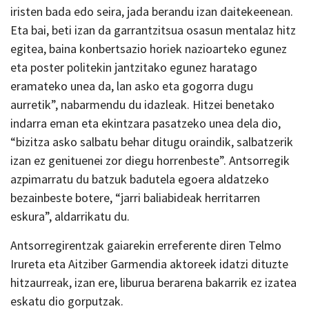
iristen bada edo seira, jada berandu izan daitekeenean.
Eta bai, beti izan da garrantzitsua osasun mentalaz hitz
egitea, baina konbertsazio horiek nazioarteko egunez
eta poster politekin jantzitako egunez haratago
eramateko unea da, lan asko eta gogorra dugu
aurretik”, nabarmendu du idazleak. Hitzei benetako
indarra eman eta ekintzara pasatzeko unea dela dio,
“bizitza asko salbatu behar ditugu oraindik, salbatzerik
izan ez genituenei zor diegu horrenbeste”. Antsorregik
azpimarratu du batzuk badutela egoera aldatzeko
bezainbeste botere, “jarri baliabideak herritarren
eskura”, aldarrikatu du.
Antsorregirentzak gaiarekin erreferente diren Telmo
Irureta eta Aitziber Garmendia aktoreek idatzi dituzte
hitzaurreak, izan ere, liburua berarena bakarrik ez izatea
eskatu dio gorputzak.