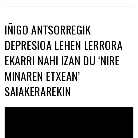
IÑIGO ANTSORREGIK
DEPRESIOA LEHEN LERRORA
EKARRI NAHI IZAN DU ‘NIRE
MINAREN ETXEAN’
SAIAKERAREKIN