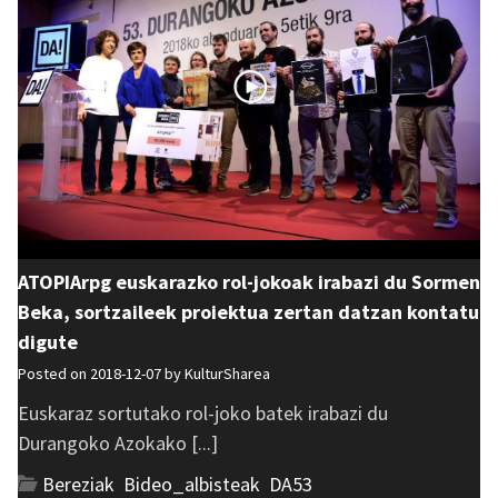
ATOPIArpg euskarazko rol-jokoak irabazi du Sormen
Beka, sortzaileek proiektua zertan datzan kontatu
digute
Posted on 2018-12-07 by
KulturSharea
Euskaraz sortutako rol-joko batek irabazi du
Durangoko Azokako [...]
Bereziak
,
Bideo_albisteak
,
DA53