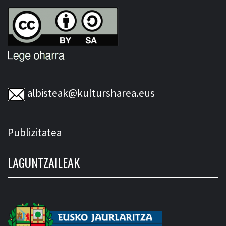
albisteak@kultursharea.eus
Publizitatea
LAGUNTZAILEAK