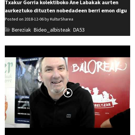
Txakur Gorria kolektiboko Ane Labakak aurten
aurkeztuko dituzten nobedadeen berri emon digu
Posted on 2018-12-06 by
KulturSharea
Bereziak
,
Bideo_albisteak
,
DA53