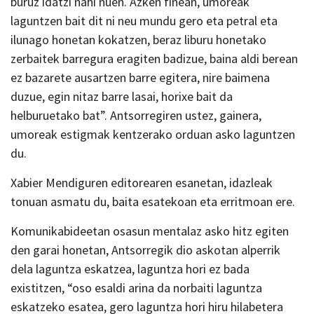
buruz idatzi nahi nuen. Azken finean, umoreak
laguntzen bait dit ni neu mundu gero eta petral eta
ilunago honetan kokatzen, beraz liburu honetako
zerbaitek barregura eragiten badizue, baina aldi berean
ez bazarete ausartzen barre egitera, nire baimena
duzue, egin nitaz barre lasai, horixe bait da
helburuetako bat”. Antsorregiren ustez, gainera,
umoreak estigmak kentzerako orduan asko laguntzen
du.
Xabier Mendiguren editorearen esanetan, idazleak
tonuan asmatu du, baita esatekoan eta erritmoan ere.
Komunikabideetan osasun mentalaz asko hitz egiten
den garai honetan, Antsorregik dio askotan alperrik
dela laguntza eskatzea, laguntza hori ez bada
existitzen, “oso esaldi arina da norbaiti laguntza
eskatzeko esatea, gero laguntza hori hiru hilabetera