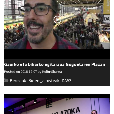
Gaurko eta biharko egitaraua Gogoetaren Plazan
Posted on 2018-12-07 by
KulturSharea
Bereziak
,
Bideo_albisteak
,
DA53