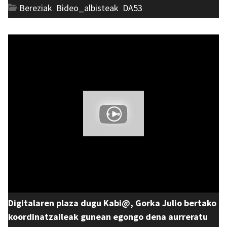
Bereziak
,
Bideo_albisteak
,
DA53
Digitalaren plaza dugu Kabi@, Gorka Julio bertako
koordinatzaileak gunean egongo dena aurreratu