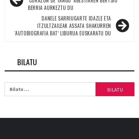
zehar
‘CORAZON DE TANGO’ ABESTIAREN BERTSIO
BERRIA AURKEZTU DU
nabigatu
DANELE SARRIUGARTE IDAZLE ETA
ITZULTZAILEAK ASSATA SHAKURREN
‘AUTOBIOGRAFIA BAT’ LIBURUA EUSKARATU DU
BILATU
Bilatu: