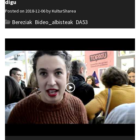
digu
Posted on 2018-12-06 by
KulturSharea
Bereziak
,
Bideo_albisteak
,
DA53