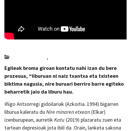
Posted on 2022-10-30 by
KulturSharea
Bideo_albisteak
,
literatura
Egileak b
roma giroan kontatu nahi izan du bere
prozesua, “liburuan ni naiz txantxa eta txisteen
biktima nagusia, nire buruari berriro barre egiteko
beharretik jaio da liburu hau.
Iñigo Antsorregi gidoilariak (Azkoitia. 1994) bigarren
liburua kaleratu du
Nire minaren etxean
(Elkar)
izenburupean, aurretik
Katu
(2019) plazaratu zuen eta
tartean depresioak jota ibili da. Orain, lanketa sakona