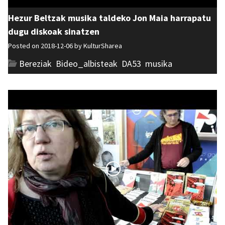
Hezur Beltzak musika taldeko Jon Maia harrapatu
dugu diskoak sinatzen
Posted on 2018-12-06 by
KulturSharea
Bereziak
,
Bideo_albisteak
,
DA53
,
musika