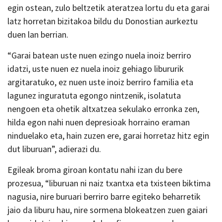
egin ostean, zulo beltzetik ateratzea lortu du eta garai
latz horretan bizitakoa bildu du Donostian aurkeztu
duen lan berrian.
“Garai batean uste nuen ezingo nuela inoiz berriro
idatzi, uste nuen ez nuela inoiz gehiago libururik
argitaratuko, ez nuen uste inoiz berriro familia eta
lagunez inguratuta egongo nintzenik, isolatuta
nengoen eta ohetik altxatzea sekulako erronka zen,
hilda egon nahi nuen depresioak horraino eraman
ninduelako eta, hain zuzen ere, garai horretaz hitz egin
dut liburuan”, adierazi du.
Egileak broma giroan kontatu nahi izan du bere
prozesua, “liburuan ni naiz txantxa eta txisteen biktima
nagusia, nire buruari berriro barre egiteko beharretik
jaio da liburu hau, nire sormena blokeatzen zuen gaiari