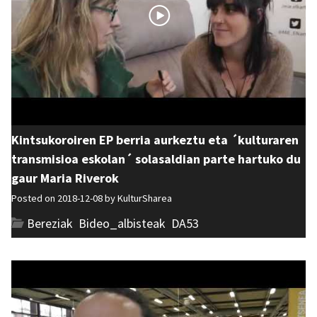
Kintsukoroiren EP berria aurkeztu eta ´kulturaren
transmisioa eskolan´ solasaldian parte hartuko du
gaur Maria Riverok
Posted on 2018-12-08 by
KulturSharea
Bereziak
,
Bideo_albisteak
,
DA53