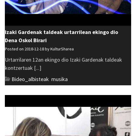
Izaki Gardenak taldeak urtarrilean ekingo dio
Dena Oskol Birari
Posted on 2018-12-18 by
KulturSharea
Urtarrilaren 12an ekingo dio Izaki Gardenak taldeak
kontzertuak [...]
Bideo_albisteak
,
musika