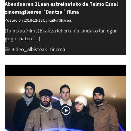
Abenduaren 21ean estreinatuko da Telmo Esnal
zinemagilearen ´Dantza´ filma
Posted on 2018-12-18 by
KulturSharea
(Txintxua Films)Ekaitza lehertu da landako lan egun
gogor baten [...]
Bideo_albisteak
,
zinema