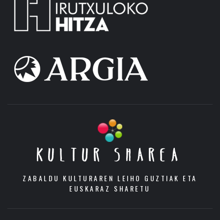
KULTUR SHAREA
ZABALDU KULTURAREN LEIHO GUZTIAK ETA
EUSKARAZ SHARETU